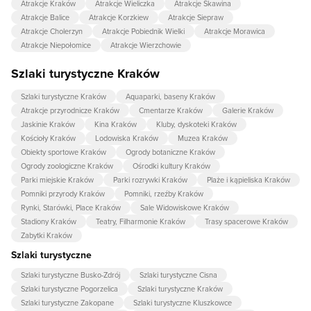
Atrakcje Kraków
Atrakcje Wieliczka
Atrakcje Skawina
Atrakcje Balice
Atrakcje Korzkiew
Atrakcje Siepraw
Atrakcje Cholerzyn
Atrakcje Pobiednik Wielki
Atrakcje Morawica
Atrakcje Niepołomice
Atrakcje Wierzchowie
Szlaki turystyczne Kraków
Szlaki turystyczne Kraków
Aquaparki, baseny Kraków
Atrakcje przyrodnicze Kraków
Cmentarze Kraków
Galerie Kraków
Jaskinie Kraków
Kina Kraków
Kluby, dyskoteki Kraków
Kościoły Kraków
Lodowiska Kraków
Muzea Kraków
Obiekty sportowe Kraków
Ogrody botaniczne Kraków
Ogrody zoologiczne Kraków
Ośrodki kultury Kraków
Parki miejskie Kraków
Parki rozrywki Kraków
Plaże i kąpieliska Kraków
Pomniki przyrody Kraków
Pomniki, rzeźby Kraków
Rynki, Starówki, Place Kraków
Sale Widowiskowe Kraków
Stadiony Kraków
Teatry, Filharmonie Kraków
Trasy spacerowe Kraków
Zabytki Kraków
Szlaki turystyczne
Szlaki turystyczne Busko-Zdrój
Szlaki turystyczne Cisna
Szlaki turystyczne Pogorzelica
Szlaki turystyczne Kraków
Szlaki turystyczne Zakopane
Szlaki turystyczne Kluszkowce