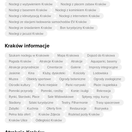
Noclegi z wyżywieniem Kraków
Noclegi z placem zabaw Kraków
Noclegi z basenem Kraków
Noclegi z kominkiem Kraków
Noclegi z klimatyzacją Kraków
Noclegi z internetem Kraków
Noclegi ze stacjami ładowania samochodów EV Kraków
Noclegi ze śniadaniem Kraków
Bon turystyczny Kraków
Noclegi z jacuzzi Kraków
Kraków informacje
Szukam noclegu w Krakowie
Mapa Krakowa
Dojazd do Krakowa
Pogoda Kraków
Atrakcje Kraków
Atrakcje
Aquaparki, baseny
Atrakcje przyrodnicze
Cmentarze
Galerie
Imprezy integracyjne
Jaskinie
Kina
Kluby, dyskoteki
Kościoły
Lodowiska
Muzea
Obiekty sportowe
Ogrody botaniczne
Ogrody zoologiczne
Ośrodki kultury
Parki miejskie
Parki rozrywki
Plaże i kąpieliska
Pomniki przyrody
Pomniki, rzeźby
Konie i kuligi
Rekreacja
Rynki, Starówki, Place
Sale Widowiskowe
Spływy, rejsy, kursy
Stadiony
Szlaki turystyczne
Teatry, Filharmonie
Trasy spacerowe
Zabytki
Kuchnia
Oferty firm
Restauracje
Rozrywka
Pełna lista ofert
Kraków Zdjecia
Rozkład jazdy Kraków
Kraków Ulice
Odległości Kraków