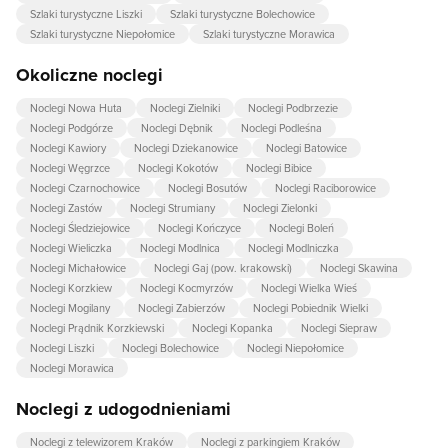
Szlaki turystyczne Liszki
Szlaki turystyczne Bolechowice
Szlaki turystyczne Niepołomice
Szlaki turystyczne Morawica
Okoliczne noclegi
Noclegi Nowa Huta
Noclegi Zielniki
Noclegi Podbrzezie
Noclegi Podgórze
Noclegi Dębnik
Noclegi Podleśna
Noclegi Kawiory
Noclegi Dziekanowice
Noclegi Batowice
Noclegi Węgrzce
Noclegi Kokotów
Noclegi Bibice
Noclegi Czarnochowice
Noclegi Bosutów
Noclegi Raciborowice
Noclegi Zastów
Noclegi Strumiany
Noclegi Zielonki
Noclegi Śledziejowice
Noclegi Kończyce
Noclegi Boleń
Noclegi Wieliczka
Noclegi Modlnica
Noclegi Modlniczka
Noclegi Michałowice
Noclegi Gaj (pow. krakowski)
Noclegi Skawina
Noclegi Korzkiew
Noclegi Kocmyrzów
Noclegi Wielka Wieś
Noclegi Mogilany
Noclegi Zabierzów
Noclegi Pobiednik Wielki
Noclegi Prądnik Korzkiewski
Noclegi Kopanka
Noclegi Siepraw
Noclegi Liszki
Noclegi Bolechowice
Noclegi Niepołomice
Noclegi Morawica
Noclegi z udogodnieniami
Noclegi z telewizorem Kraków
Noclegi z parkingiem Kraków