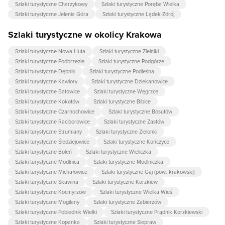
Szlaki turystyczne Charzykowy
Szlaki turystyczne Poręba Wielka
Szlaki turystyczne Jelenia Góra
Szlaki turystyczne Lądek-Zdrój
Szlaki turystyczne w okolicy Krakowa
Szlaki turystyczne Nowa Huta
Szlaki turystyczne Zielniki
Szlaki turystyczne Podbrzezie
Szlaki turystyczne Podgórze
Szlaki turystyczne Dębnik
Szlaki turystyczne Podleśna
Szlaki turystyczne Kawiory
Szlaki turystyczne Dziekanowice
Szlaki turystyczne Batowice
Szlaki turystyczne Węgrzce
Szlaki turystyczne Kokotów
Szlaki turystyczne Bibice
Szlaki turystyczne Czarnochowice
Szlaki turystyczne Bosutów
Szlaki turystyczne Raciborowice
Szlaki turystyczne Zastów
Szlaki turystyczne Strumiany
Szlaki turystyczne Zielonki
Szlaki turystyczne Śledziejowice
Szlaki turystyczne Kończyce
Szlaki turystyczne Boleń
Szlaki turystyczne Wieliczka
Szlaki turystyczne Modlnica
Szlaki turystyczne Modlniczka
Szlaki turystyczne Michałowice
Szlaki turystyczne Gaj (pow. krakowski)
Szlaki turystyczne Skawina
Szlaki turystyczne Korzkiew
Szlaki turystyczne Kocmyrzów
Szlaki turystyczne Wielka Wieś
Szlaki turystyczne Mogilany
Szlaki turystyczne Zabierzów
Szlaki turystyczne Pobiednik Wielki
Szlaki turystyczne Prądnik Korzkiewski
Szlaki turystyczne Kopanka
Szlaki turystyczne Siepraw