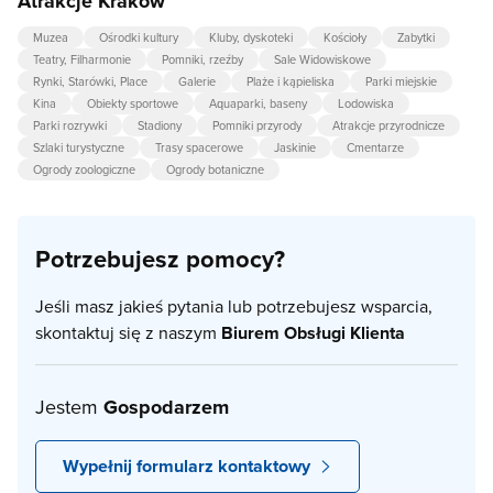
Atrakcje Kraków
Muzea
Ośrodki kultury
Kluby, dyskoteki
Kościoły
Zabytki
Teatry, Filharmonie
Pomniki, rzeźby
Sale Widowiskowe
Rynki, Starówki, Place
Galerie
Plaże i kąpieliska
Parki miejskie
Kina
Obiekty sportowe
Aquaparki, baseny
Lodowiska
Parki rozrywki
Stadiony
Pomniki przyrody
Atrakcje przyrodnicze
Szlaki turystyczne
Trasy spacerowe
Jaskinie
Cmentarze
Ogrody zoologiczne
Ogrody botaniczne
Potrzebujesz pomocy?
Jeśli masz jakieś pytania lub potrzebujesz wsparcia,
skontaktuj się z naszym
Biurem Obsługi Klienta
Jestem
Gospodarzem
Wypełnij formularz kontaktowy