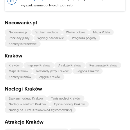
wyszukiwania do Twoich potrzeb.
Nocowanie.pl
Nocowanie.pl
Szukam noclegu
Wolne pokoje
Mapa Polski
Rozkłady jazdy
Wyciągi narciarskie
Prognoza pogody
Kamery internetowe
Kraków
Kraków
Imprezy Kraków
Atrakcje Kraków
Restauracje Kraków
Mapa Kraków
Rozkłady jazdy Kraków
Pogoda Kraków
Kamery Kraków
Zdjęcia Kraków
Noclegi Kraków
Szukam noclegu Kraków
Tanie noclegi Kraków
Noclegi w centrum Kraków
Opinie noclegi Kraków
Noclegi na Jurze Krakowsko-Częstochowskiej
Atrakcje Kraków