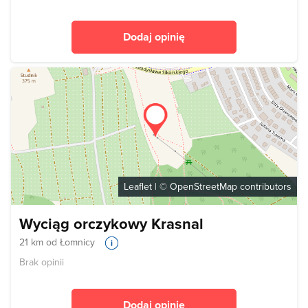
Dodaj opinię
Leaflet
| ©
OpenStreetMap
contributors
Wyciąg orczykowy Krasnal
21 km od Łomnicy
Brak opinii
Dodaj opinię