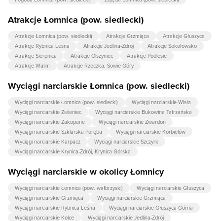
Atrakcje Łomnica (pow. siedlecki)
Atrakcje Łomnica (pow. siedlecki)
Atrakcje Grzmiąca
Atrakcje Głuszyca
Atrakcje Rybnica Leśna
Atrakcje Jedlina-Zdrój
Atrakcje Sokołowsko
Atrakcje Sierpnica
Atrakcje Olszyniec
Atrakcje Podlesie
Atrakcje Walim
Atrakcje Rzeczka, Sowie Góry
Wyciągi narciarskie Łomnica (pow. siedlecki)
Wyciągi narciarskie Łomnica (pow. siedlecki)
Wyciągi narciarskie Wisła
Wyciągi narciarskie Zieleniec
Wyciągi narciarskie Bukowina Tatrzańska
Wyciągi narciarskie Zakopane
Wyciągi narciarskie Zwardoń
Wyciągi narciarskie Szklarska Poręba
Wyciągi narciarskie Korbielów
Wyciągi narciarskie Karpacz
Wyciągi narciarskie Szczyrk
Wyciągi narciarskie Krynica-Zdrój, Krynica Górska
Wyciągi narciarskie w okolicy Łomnicy
Wyciągi narciarskie Łomnica (pow. wałbrzyski)
Wyciągi narciarskie Głuszyca
Wyciągi narciarskie Grzmiąca
Wyciągi narciarskie Grzmiąca
Wyciągi narciarskie Rybnica Leśna
Wyciągi narciarskie Głuszyca Górna
Wyciągi narciarskie Kolce
Wyciągi narciarskie Jedlina-Zdrój