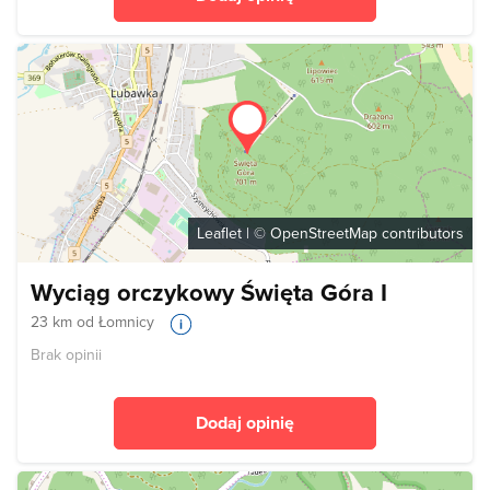
Leaflet
| ©
OpenStreetMap
contributors
Wyciąg orczykowy Święta Góra I
23 km od Łomnicy
Brak opinii
Dodaj opinię