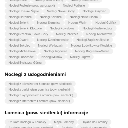
Noclegi Podlesie (pow. wałbrzyski)
Noclegi Podlesie
Noclegi Unisław Śląski
Noclegi Nowe Domy
Noclegi Olszyniec
Noclegi Sierpnica
Noclegi Bartnica
Noclegi Nowe Siodło
Noclegi Świerki
Noclegi Sierpnica
Noclegi Walim
Noclegi Golińsk
Noclegi Świerki Kłodzkie
Noclegi Kowalowa
Noclegi Niedźwiedzica
Noclegi Rzeczka, Sowie Góry
Noclegi Rzeczka
Noclegi Mieroszów
Noclegi Dworki
Noclegi Dziećmorowice
Noclegi Zagórze Śląskie
Noclegi Sokolec
Noclegi Wałbrzych
Noclegi Ludwikowice Kłodzkie
Noclegi Michałkowa
Noclegi Jugowice
Noclegi Boguszów-Gorce
Noclegi Lubachów
Noclegi Miłków
Noclegi Jugów
Noclegi Bystrzyca Górna
Noclegi z udogodnieniami
Noclegi z telewizorem Łomnica (pow. siedlecki)
Noclegi z parkingiem Łomnica (pow. siedlecki)
Noclegi z wyżywieniem Łomnica (pow. siedlecki)
Noclegi z internetem Łomnica (pow. siedlecki)
Łomnica (pow. siedlecki) informacje
Szukam noclegu w Łomnicy
Mapa Łomnicy
Dojazd do Łomnicy
Atrakcje Łomnica (pow. siedlecki)
Atrakcje
Wyciągi narciarskie