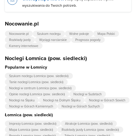
wyszukiwania do Twoich potrzeb.
Nocowanie.pl
Nocowanie.pl
Szukam noclegu
Wolne pokoje
Mapa Polski
Rozkłady jazdy
Wyciągi narciarskie
Prognoza pogody
Kamery internetowe
Noclegi Łomnica (pow. siedlecki)
Popularne w Łomnicy
Szukam noclegu Łomnica (pow. siedlecki)
Tanie noclegi Łomnica (pow. siedlecki)
Noclegi w centrum Łomnica (pow. siedlecki)
Opinie noclegi Łomnica (pow. siedlecki)
Noclegi w Sudetach
Noclegi na Śląsku
Noclegi na Dolnym Śląsku
Noclegi w Górach Sowich
Noclegi w Górach Kamiennych
Noclegi w Górach Suchych
Łomnica (pow. siedlecki)
Imprezy Łomnica (pow. siedlecki)
Atrakcje Łomnica (pow. siedlecki)
Mapa Łomnica (pow. siedlecki)
Rozkłady jazdy Łomnica (pow. siedlecki)
Pogoda Łomnica (pow. siedlecki)
Zdjęcia Łomnica (pow. siedlecki)