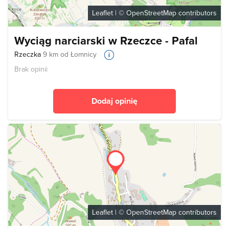
Leaflet
| ©
OpenStreetMap
contributors
Wyciąg narciarski w Rzeczce - Pafal
Rzeczka
9 km od Łomnicy
Brak opinii
Dodaj opinię
Leaflet
| ©
OpenStreetMap
contributors