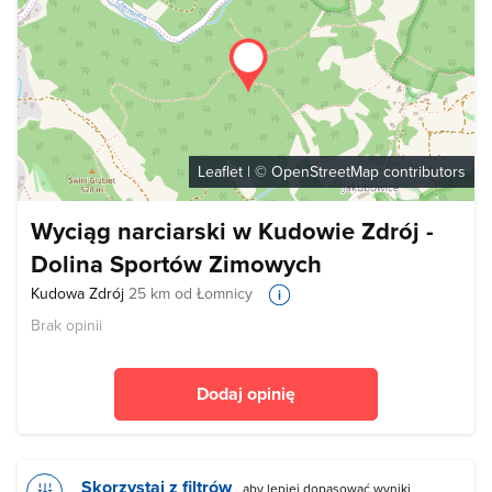
Leaflet
| ©
OpenStreetMap
contributors
Wyciąg narciarski w Kudowie Zdrój -
Dolina Sportów Zimowych
Kudowa Zdrój
25 km od Łomnicy
Brak opinii
Dodaj opinię
Skorzystaj z filtrów
, aby lepiej dopasować wyniki