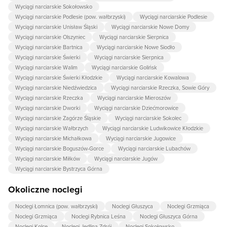
Wyciągi narciarskie Sokołowsko
Wyciągi narciarskie Podlesie (pow. wałbrzyski)
Wyciągi narciarskie Podlesie
Wyciągi narciarskie Unisław Śląski
Wyciągi narciarskie Nowe Domy
Wyciągi narciarskie Olszyniec
Wyciągi narciarskie Sierpnica
Wyciągi narciarskie Bartnica
Wyciągi narciarskie Nowe Siodło
Wyciągi narciarskie Świerki
Wyciągi narciarskie Sierpnica
Wyciągi narciarskie Walim
Wyciągi narciarskie Golińsk
Wyciągi narciarskie Świerki Kłodzkie
Wyciągi narciarskie Kowalowa
Wyciągi narciarskie Niedźwiedzica
Wyciągi narciarskie Rzeczka, Sowie Góry
Wyciągi narciarskie Rzeczka
Wyciągi narciarskie Mieroszów
Wyciągi narciarskie Dworki
Wyciągi narciarskie Dziećmorowice
Wyciągi narciarskie Zagórze Śląskie
Wyciągi narciarskie Sokolec
Wyciągi narciarskie Wałbrzych
Wyciągi narciarskie Ludwikowice Kłodzkie
Wyciągi narciarskie Michałkowa
Wyciągi narciarskie Jugowice
Wyciągi narciarskie Boguszów-Gorce
Wyciągi narciarskie Lubachów
Wyciągi narciarskie Miłków
Wyciągi narciarskie Jugów
Wyciągi narciarskie Bystrzyca Górna
Okoliczne noclegi
Noclegi Łomnica (pow. wałbrzyski)
Noclegi Głuszyca
Noclegi Grzmiąca
Noclegi Grzmiąca
Noclegi Rybnica Leśna
Noclegi Głuszyca Górna
Noclegi Kolce
Noclegi Jedlina-Zdrój
Noclegi Sokołowsko