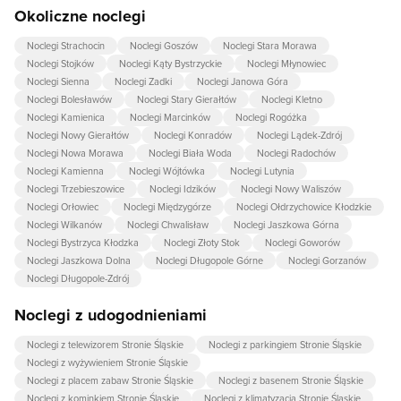
Okoliczne noclegi
Noclegi Strachocin
Noclegi Goszów
Noclegi Stara Morawa
Noclegi Stojków
Noclegi Kąty Bystrzyckie
Noclegi Młynowiec
Noclegi Sienna
Noclegi Zadki
Noclegi Janowa Góra
Noclegi Bolesławów
Noclegi Stary Gierałtów
Noclegi Kletno
Noclegi Kamienica
Noclegi Marcinków
Noclegi Rogóżka
Noclegi Nowy Gierałtów
Noclegi Konradów
Noclegi Lądek-Zdrój
Noclegi Nowa Morawa
Noclegi Biała Woda
Noclegi Radochów
Noclegi Kamienna
Noclegi Wójtówka
Noclegi Lutynia
Noclegi Trzebieszowice
Noclegi Idzików
Noclegi Nowy Waliszów
Noclegi Orłowiec
Noclegi Międzygórze
Noclegi Ołdrzychowice Kłodzkie
Noclegi Wilkanów
Noclegi Chwalisław
Noclegi Jaszkowa Górna
Noclegi Bystrzyca Kłodzka
Noclegi Złoty Stok
Noclegi Goworów
Noclegi Jaszkowa Dolna
Noclegi Długopole Górne
Noclegi Gorzanów
Noclegi Długopole-Zdrój
Noclegi z udogodnieniami
Noclegi z telewizorem Stronie Śląskie
Noclegi z parkingiem Stronie Śląskie
Noclegi z wyżywieniem Stronie Śląskie
Noclegi z placem zabaw Stronie Śląskie
Noclegi z basenem Stronie Śląskie
Noclegi z kominkiem Stronie Śląskie
Noclegi z klimatyzacją Stronie Śląskie