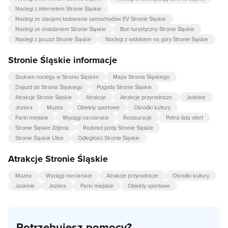
Noclegi z internetem Stronie Śląskie
Noclegi ze stacjami ładowania samochodów EV Stronie Śląskie
Noclegi ze śniadaniem Stronie Śląskie
Bon turystyczny Stronie Śląskie
Noclegi z jacuzzi Stronie Śląskie
Noclegi z widokiem na góry Stronie Śląskie
Stronie Śląskie informacje
Szukam noclegu w Stroniu Śląskim
Mapa Stronia Śląskiego
Dojazd do Stronia Śląskiego
Pogoda Stronie Śląskie
Atrakcje Stronie Śląskie
Atrakcje
Atrakcje przyrodnicze
Jaskinie
Jeziora
Muzea
Obiekty sportowe
Ośrodki kultury
Parki miejskie
Wyciągi narciarskie
Restauracje
Pełna lista ofert
Stronie Śląskie Zdjecia
Rozkład jazdy Stronie Śląskie
Stronie Śląskie Ulice
Odległości Stronie Śląskie
Atrakcje Stronie Śląskie
Muzea
Wyciągi narciarskie
Atrakcje przyrodnicze
Ośrodki kultury
Jaskinie
Jeziora
Parki miejskie
Obiekty sportowe
Potrzebujesz pomocy?