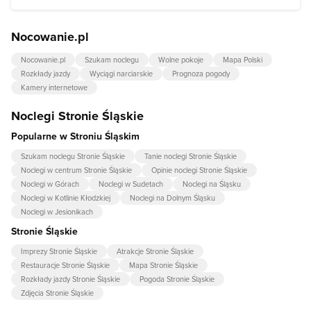
Nocowanie.pl
Nocowanie.pl
Szukam noclegu
Wolne pokoje
Mapa Polski
Rozkłady jazdy
Wyciągi narciarskie
Prognoza pogody
Kamery internetowe
Noclegi Stronie Śląskie
Popularne w Stroniu Śląskim
Szukam noclegu Stronie Śląskie
Tanie noclegi Stronie Śląskie
Noclegi w centrum Stronie Śląskie
Opinie noclegi Stronie Śląskie
Noclegi w Górach
Noclegi w Sudetach
Noclegi na Śląsku
Noclegi w Kotlinie Kłodzkiej
Noclegi na Dolnym Śląsku
Noclegi w Jesionikach
Stronie Śląskie
Imprezy Stronie Śląskie
Atrakcje Stronie Śląskie
Restauracje Stronie Śląskie
Mapa Stronie Śląskie
Rozkłady jazdy Stronie Śląskie
Pogoda Stronie Śląskie
Zdjęcia Stronie Śląskie