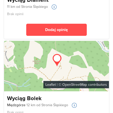
11 km od Stronia Śląskiego
Brak opinii
Dodaj opinię
Leaflet
| ©
OpenStreetMap
contributors
Wyciąg Bolek
Międzgórze
12 km od Stronia Śląskiego
Brak opinii