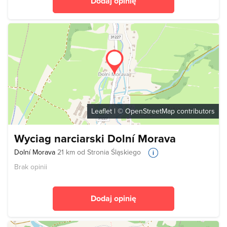
Dodaj opinię
Leaflet
| ©
OpenStreetMap
contributors
Wyciag narciarski Dolní Morava
Dolní Morava
21 km od Stronia Śląskiego
Brak opinii
Dodaj opinię