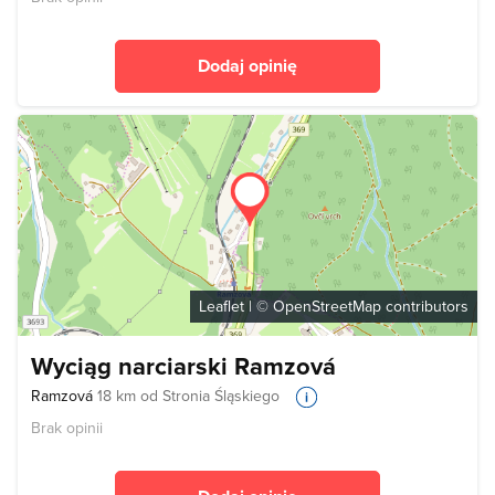
Dodaj opinię
Leaflet
| ©
OpenStreetMap
contributors
Wyciąg narciarski Ramzová
Ramzová
18 km od Stronia Śląskiego
Brak opinii