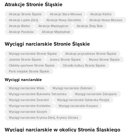
Atrakcje Stronie Śląskie
Atrakcje Stronie Śląskie
Atrakcje Stara Morawa
Atrakcje Kletno
Atrakcje Lądek-Zdrój
Atrakcje Nowy Gierałtów
Atrakcje Nowa Morawa
Atrakcje Bielice
Atrakcje Międzygórze
Atrakcje Złoty Stok
Atrakcje Paczków
Atrakcje Międzylesie
Wyciągi narciarskie Stronie Śląskie
Wyciągi narciarskie Stronie Śląskie
Atrakcje przyrodnicze Stronie Śląskie
Jaskinie Stronie Śląskie
Jeziora Stronie Śląskie
Muzea Stronie Śląskie
Obiekty sportowe Stronie Śląskie
Ośrodki kultury Stronie Śląskie
Parki miejskie Stronie Śląskie
Wyciągi narciarskie
Wyciągi narciarskie Wisła
Wyciągi narciarskie Zieleniec
Wyciągi narciarskie Bukowina Tatrzańska
Wyciągi narciarskie Zakopane
Wyciągi narciarskie Zwardoń
Wyciągi narciarskie Szklarska Poręba
Wyciągi narciarskie Korbielów
Wyciągi narciarskie Karpacz
Wyciągi narciarskie Szczyrk
Wyciągi narciarskie Krynica-Zdrój, Krynica Górska
Wyciągi narciarskie w okolicy Stronia Śląskiego