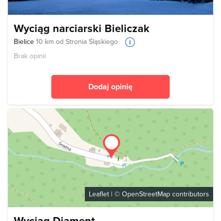
Wyciąg narciarski Bieliczak
Bielice
10 km od Stronia Śląskiego
Brak opinii
Dodaj opinię
Leaflet
| ©
OpenStreetMap
contributors
Wyciąg Diament