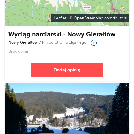
Leaflet
| ©
OpenStreetMap
contributors
Wyciąg narciarski - Nowy Gierałtów
Nowy Gierałtów
7 km od Stronia Śląskiego
Brak opinii
Dodaj opinię