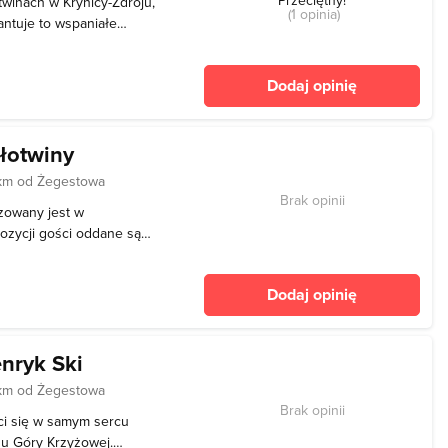
twinach w Krynicy-Zdroju,
(1 opinia)
antuje to wspaniałe
 Oferta: - 10 tras
- 2 trasy biegowe - 3-
Dodaj opinię
 sola
łotwiny
km od Żegestowa
Brak opinii
izowany jest w
ozycji gości oddane są
en krzesełkowy oraz trasy
omu początkujących oraz
Dodaj opinię
oświetl
nryk Ski
km od Żegestowa
Brak opinii
ci się w samym sercu
zu Góry Krzyżowej.