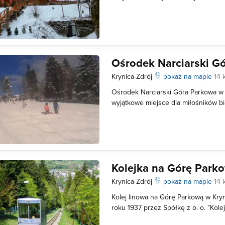
Malownicza okolica stanowi doskon
wypoczynku na stokach narciarskich.
oddano: - trasa niebieska - 720m - tr
Ośrodek Narciarski G
Krynica-Zdrój
pokaż na mapie
14 
Ośrodek Narciarski Góra Parkowa w 
wyjątkowe miejsce dla miłośników bi
Położony w sercu malowniczych Besk
warunki do uprawiania sportów zimo
każdym poziomie zaawansowania. Li
Kolejka na Górę Park
Krynica-Zdrój
pokaż na mapie
14 
Kolej linowa na Górę Parkową w Kr
roku 1937 przez Spółkę z o. o. "Kolej
głównym udziałowcem była Liga Popie