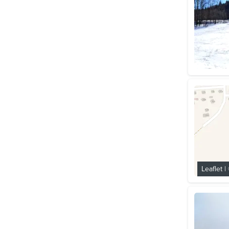
Leaflet
|