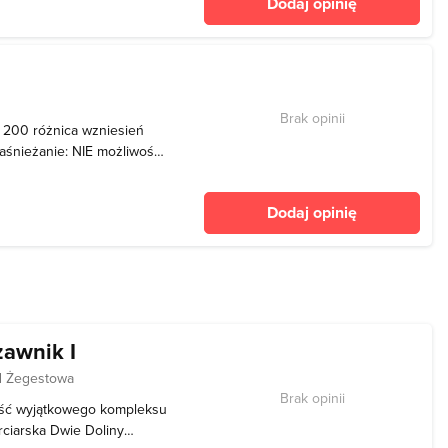
Dodaj opinię
Brak opinii
]: 200 różnica wzniesień
 naśnieżanie: NIE możliwość
 karnet 15-przejazdowy - 10
arza
Dodaj opinię
zawnik I
d Żegestowa
Brak opinii
zęść wyjątkowego kompleksu
rciarska Dwie Doliny