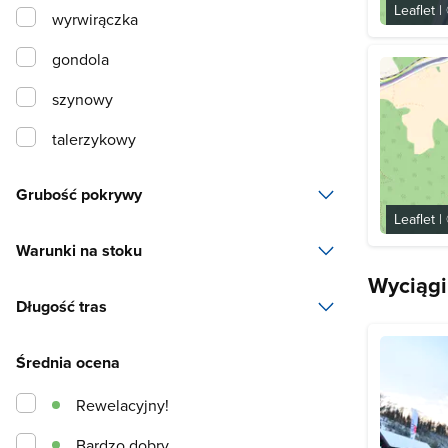
Leaflet
|
wyrwirączka
gondola
szynowy
talerzykowy
Grubość pokrywy
Leaflet
|
min.
0
cm
Warunki na stoku
Wyciągi
złe
Długość tras
średnie
min.
0
Średnia ocena
dobre
Rewelacyjny!
bardzo dobre
Bardzo dobry