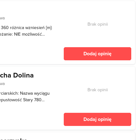
owa
Brak opinii
: 360 różnica wzniesień [m]:
ieżanie: NIE możliwość
Dodaj opinię
ucha Dolina
owa
Brak opinii
rciarskich: Nazwa wyciągu
epustowość Stary 780
62 1100 Ekspres 680
czyk 55 380 Lach 289
Dodaj opinię
zyk 128 450 Mały