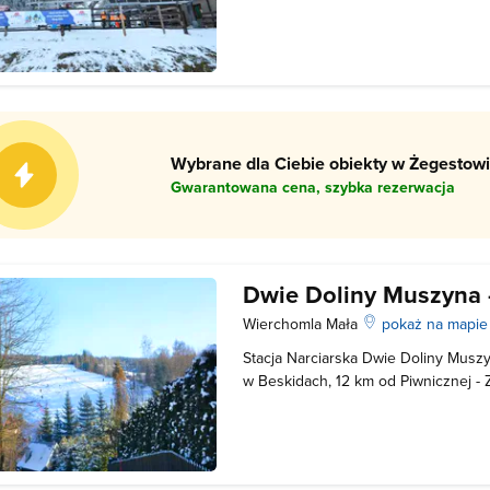
Muszyna-Wierchomla mieści się w B
Piwnicznej - Zdroju i stanowi dosko
wypoczynek wśród zniewalającego 
Wybrane dla Ciebie obiekty w Żegestowi
Gwarantowana cena, szybka rezerwacja
Dwie Doliny Muszyna 
Wierchomla Mała
pokaż na mapi
Stacja Narciarska Dwie Doliny Musz
w Beskidach, 12 km od Piwnicznej - 
miejsce na aktywny wypoczynek wśr
Popradzkiego Parku Krajobrazowego i
specyficznym warunkom śnieg na s