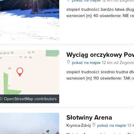
stopień trudności: bardzo łatwa dług
wzniesień [m]: 40 oświetlenie: NIE r
możliwość nocnych jazd: NIE Czynn
Wyciąg orczykowy Po
pokaż na mapie
12 km od Żegest
stopień trudności: średnio trudna dł
wzniesień [m]: 110 oświetlenie: TAK 
możliwość nocnych jazd: NIE
 ©
OpenStreetMap
contributors
Słotwiny Arena
Krynica-Zdrój
pokaż na mapie
13 