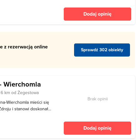
eskidach, 12 km od
nałe miejsce na aktywny
Dodaj opinię
piękna P
e z rezerwacją online
Sprawdź 302 obiekty
- Wierchomla
e
6 km od Żegestowa
Brak opinii
yna-Wierchomla mieści się
Zdroju i stanowi doskonałe
ód zniewalającego piękna
 polskich gór. Dzięki
Dodaj opinię