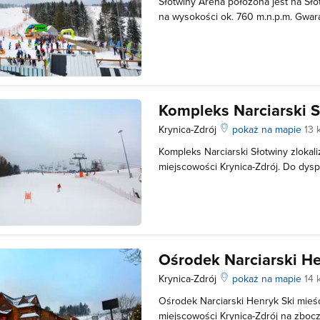
Słotwiny Arena położona jest na Sło
na wysokości ok. 760 m.n.p.m. Gwar
warunki narciarskie przez cały sezon!
zjazdowych o różnej skali trudności 
osobową kolej krzesełkową, - tężnia
Kompleks Narciarski S
Krynica-Zdrój
pokaż na mapie
13 
Kompleks Narciarski Słotwiny zlokal
miejscowości Krynica-Zdrój. Do dysp
cztery wyciągi: trzy orczykowy i jed
narciarskie przystosowane do pozi
doświadczonych narciarzy. Trasy są 
Ośrodek Narciarski He
Krynica-Zdrój
pokaż na mapie
14 
Ośrodek Narciarski Henryk Ski mieś
miejscowości Krynica-Zdrój na zboc