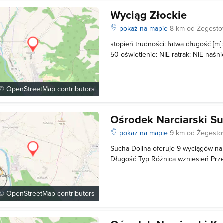
Wyciąg Złockie
pokaż na mapie
8 km od Żegest
stopień trudności: łatwa długość [m]
50 oświetlenie: NIE ratrak: NIE naśn
nocnych jazd: NIE
 ©
OpenStreetMap
contributors
Ośrodek Narciarski S
pokaż na mapie
9 km od Żegest
Sucha Dolina oferuje 9 wyciągów na
Długość Typ Różnica wzniesień Prz
Orczyk 218 700 Nowy 880 Orczyk 1
Talerzyk 167 450 Popularny 295 Or
Talerzyk 66 350 Tadycek 490 Taler
 ©
OpenStreetMap
contributors