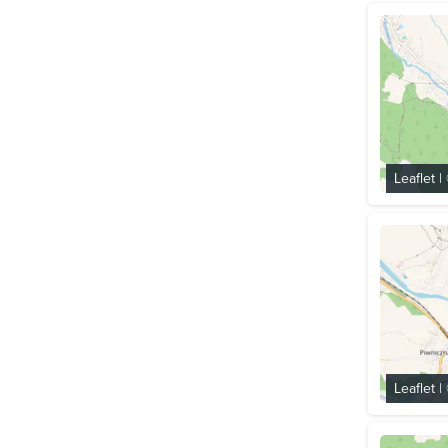
Leaflet
|
Leaflet
|