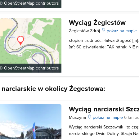
 ©
OpenStreetMap
contributors
Wyciąg Żegiestów
Żegiestów Zdrój
pokaż na mapie
stopień trudności: łatwa długość [m
[m]: 60 oświetlenie: TAK ratrak: NIE
nocnych jazd: NIE Ceny: bilet - 1 zł,
zł Czynny: 9.00 do ostatniego narci
 ©
OpenStreetMap
contributors
 narciarskie w okolicy Żegestowa:
Wyciąg narciarski Szc
Muszyna
pokaż na mapie
6 km o
Wyciąg narciarski Szczawnik I to c
narciarskiego Dwie Doliny. Stacja Na