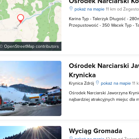
Ośrodek Narciarski K
pokaż na mapie
11 km od Żegest
Karina Typ - Talerzyk Długość - 280
Przepustowość - 350 Wacek Typ - T
Różnica wzniesień - 70 Przepustowo
 ©
OpenStreetMap
contributors
Ośrodek Narciarski J
Krynicka
Krynica Zdrój
pokaż na mapie
11 
Ośrodek Narciarski Jaworzyna Kryni
najbardziej atrakcyjnych miejsc dla 
szaleństwa w Krynicy-Zdroju. Jego w
Kolej Gondolowa, uznawana za najdł
najnowocześniejszą w Polsce. Ze sz
Wyciąg Gromada
pokaż na mapie
12 km od Żegest