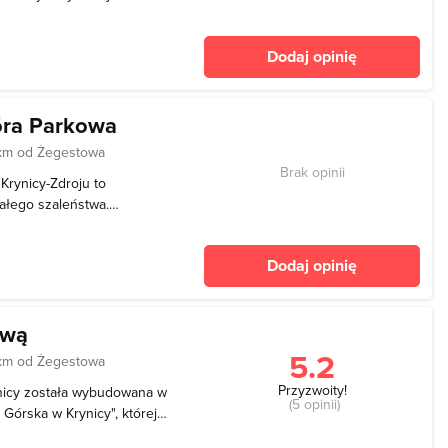
ałe dopełnienie aktywnego
 Do dyspozycji narciarzy
Dodaj opinię
asa n
óra Parkowa
km od Żegestowa
Brak opinii
Krynicy-Zdroju to
ałego szaleństwa.
idów, oferuje idealne
wych dla narciarzy na
Dodaj opinię
czne trasy, nowocze
ową
5.2
km od Żegestowa
Przyzwoity!
ynicy została wybudowana w
(5 opinii)
 Górska w Krynicy", której
rania Turystyki. Jest to