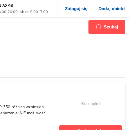
6 82 96
Zaloguj się
Dodaj obiekt
8:00-20:00 · sb-nd 9:00-17:00
Szukaj
Brak opinii
m]: 350 różnica wzniesień
naśnieżanie: NIE możliwość
zł, karnet 10-przejazdowy -
ciarza