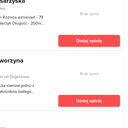
osarzyska
owa
Brak opinii
m Różnica wzniesień - 79
alerzyk Długość - 200m
ść - 40
Dodaj opinię
aworzyna
Brak opinii
km od Żegestowa
cka stanowi jedno z
miłośników białego
izytówką jest imponująca
Dodaj opinię
uższą i
czytu Jaworzyny Krynicki
owa