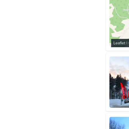
Leaflet
|