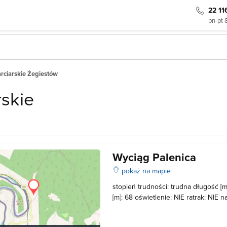
22 11
pn-pt 
rciarskie Żegiestów
rskie
Wyciąg Palenica
pokaż na mapie
stopień trudności: trudna długość [
[m]: 68 oświetlenie: NIE ratrak: NIE 
nocnych jazd: NIE Ceny: bilet - 1,50 
12 zł Czynny: 9.00 do ostatniego nar