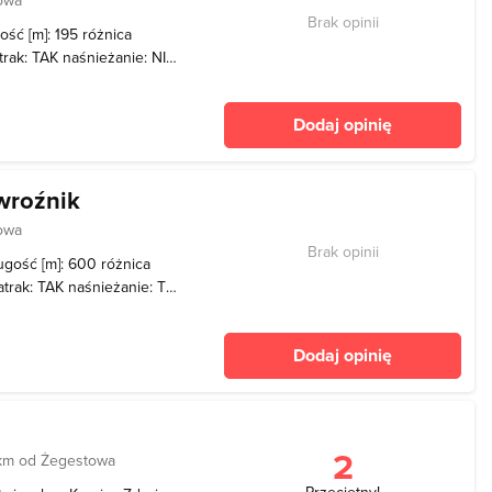
Brak opinii
ość [m]: 195 różnica
atrak: TAK naśnieżanie: NIE
y: 9.00 do zmroku
Dodaj opinię
wroźnik
owa
Brak opinii
ugość [m]: 600 różnica
ratrak: TAK naśnieżanie: TAK
Dodaj opinię
2
km od Żegestowa
Przeciętny!