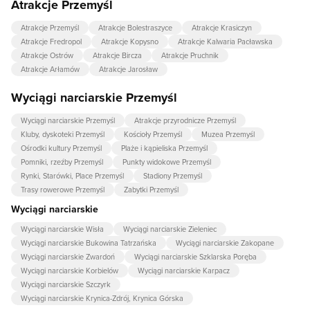
Atrakcje Przemyśl
Atrakcje Przemyśl
Atrakcje Bolestraszyce
Atrakcje Krasiczyn
Atrakcje Fredropol
Atrakcje Kopysno
Atrakcje Kalwaria Pacławska
Atrakcje Ostrów
Atrakcje Bircza
Atrakcje Pruchnik
Atrakcje Arłamów
Atrakcje Jarosław
Wyciągi narciarskie Przemyśl
Wyciągi narciarskie Przemyśl
Atrakcje przyrodnicze Przemyśl
Kluby, dyskoteki Przemyśl
Kościoły Przemyśl
Muzea Przemyśl
Ośrodki kultury Przemyśl
Plaże i kąpieliska Przemyśl
Pomniki, rzeźby Przemyśl
Punkty widokowe Przemyśl
Rynki, Starówki, Place Przemyśl
Stadiony Przemyśl
Trasy rowerowe Przemyśl
Zabytki Przemyśl
Wyciągi narciarskie
Wyciągi narciarskie Wisła
Wyciągi narciarskie Zieleniec
Wyciągi narciarskie Bukowina Tatrzańska
Wyciągi narciarskie Zakopane
Wyciągi narciarskie Zwardoń
Wyciągi narciarskie Szklarska Poręba
Wyciągi narciarskie Korbielów
Wyciągi narciarskie Karpacz
Wyciągi narciarskie Szczyrk
Wyciągi narciarskie Krynica-Zdrój, Krynica Górska