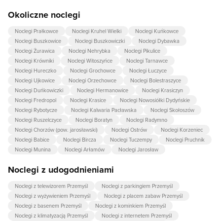
Okoliczne noclegi
Noclegi Prałkowce
Noclegi Kruhel Wielki
Noclegi Kuńkowce
Noclegi Buszkowice
Noclegi Buszkowiczki
Noclegi Dybawka
Noclegi Żurawica
Noclegi Nehrybka
Noclegi Pikulice
Noclegi Krówniki
Noclegi Witoszyńce
Noclegi Tarnawce
Noclegi Hureczko
Noclegi Grochowce
Noclegi Łuczyce
Noclegi Ujkowice
Noclegi Orzechowce
Noclegi Bolestraszyce
Noclegi Duńkowiczki
Noclegi Hermanowice
Noclegi Krasiczyn
Noclegi Fredropol
Noclegi Krasice
Noclegi Nowosiółki Dydyńskie
Noclegi Rybotycze
Noclegi Kalwaria Pacławska
Noclegi Skołoszów
Noclegi Ruszelczyce
Noclegi Boratyn
Noclegi Radymno
Noclegi Chorzów (pow. jarosławski)
Noclegi Ostrów
Noclegi Korzeniec
Noclegi Babice
Noclegi Bircza
Noclegi Tuczempy
Noclegi Pruchnik
Noclegi Munina
Noclegi Arłamów
Noclegi Jarosław
Noclegi z udogodnieniami
Noclegi z telewizorem Przemyśl
Noclegi z parkingiem Przemyśl
Noclegi z wyżywieniem Przemyśl
Noclegi z placem zabaw Przemyśl
Noclegi z basenem Przemyśl
Noclegi z kominkiem Przemyśl
Noclegi z klimatyzacją Przemyśl
Noclegi z internetem Przemyśl