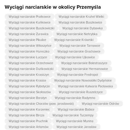
Wyciągi narciarskie w okolicy Przemyśla
Wyciągi narciarskie Prałkowce
Wyciągi narciarskie Kruhel Wielki
Wyciągi narciarskie Kuńkowce
Wyciągi narciarskie Buszkowice
Wyciągi narciarskie Buszkowiczki
Wyciągi narciarskie Dybawka
Wyciągi narciarskie Żurawica
Wyciągi narciarskie Nehrybka
Wyciągi narciarskie Pikulice
Wyciągi narciarskie Krówniki
Wyciągi narciarskie Witoszyńce
Wyciągi narciarskie Tarnawce
Wyciągi narciarskie Hureczko
Wyciągi narciarskie Grochowce
Wyciągi narciarskie Łuczyce
Wyciągi narciarskie Ujkowice
Wyciągi narciarskie Orzechowce
Wyciągi narciarskie Bolestraszyce
Wyciągi narciarskie Duńkowiczki
Wyciągi narciarskie Hermanowice
Wyciągi narciarskie Krasiczyn
Wyciągi narciarskie Fredropol
Wyciągi narciarskie Krasice
Wyciągi narciarskie Nowosiółki Dydyńskie
Wyciągi narciarskie Rybotycze
Wyciągi narciarskie Kalwaria Pacławska
Wyciągi narciarskie Skołoszów
Wyciągi narciarskie Ruszelczyce
Wyciągi narciarskie Boratyn
Wyciągi narciarskie Radymno
Wyciągi narciarskie Chorzów (pow. jarosławski)
Wyciągi narciarskie Ostrów
Wyciągi narciarskie Korzeniec
Wyciągi narciarskie Babice
Wyciągi narciarskie Bircza
Wyciągi narciarskie Tuczempy
Wyciągi narciarskie Pruchnik
Wyciągi narciarskie Munina
Wyciągi narciarskie Arłamów
Wyciągi narciarskie Jarosław