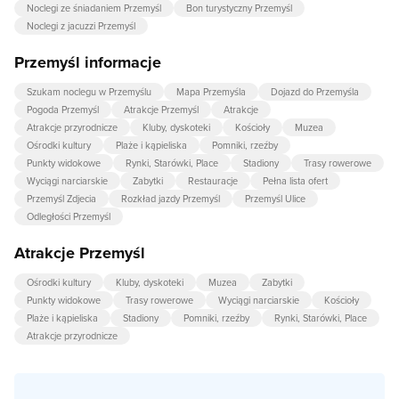
Noclegi ze śniadaniem Przemyśl
Bon turystyczny Przemyśl
Noclegi z jacuzzi Przemyśl
Przemyśl informacje
Szukam noclegu w Przemyślu
Mapa Przemyśla
Dojazd do Przemyśla
Pogoda Przemyśl
Atrakcje Przemyśl
Atrakcje
Atrakcje przyrodnicze
Kluby, dyskoteki
Kościoły
Muzea
Ośrodki kultury
Plaże i kąpieliska
Pomniki, rzeźby
Punkty widokowe
Rynki, Starówki, Place
Stadiony
Trasy rowerowe
Wyciągi narciarskie
Zabytki
Restauracje
Pełna lista ofert
Przemyśl Zdjecia
Rozkład jazdy Przemyśl
Przemyśl Ulice
Odległości Przemyśl
Atrakcje Przemyśl
Ośrodki kultury
Kluby, dyskoteki
Muzea
Zabytki
Punkty widokowe
Trasy rowerowe
Wyciągi narciarskie
Kościoły
Plaże i kąpieliska
Stadiony
Pomniki, rzeźby
Rynki, Starówki, Place
Atrakcje przyrodnicze