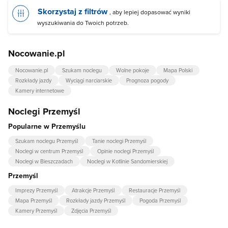
Skorzystaj z filtrów
, aby lepiej dopasować wyniki
wyszukiwania do Twoich potrzeb.
Nocowanie.pl
Nocowanie.pl
Szukam noclegu
Wolne pokoje
Mapa Polski
Rozkłady jazdy
Wyciągi narciarskie
Prognoza pogody
Kamery internetowe
Noclegi Przemyśl
Popularne w Przemyślu
Szukam noclegu Przemyśl
Tanie noclegi Przemyśl
Noclegi w centrum Przemyśl
Opinie noclegi Przemyśl
Noclegi w Bieszczadach
Noclegi w Kotlinie Sandomierskiej
Przemyśl
Imprezy Przemyśl
Atrakcje Przemyśl
Restauracje Przemyśl
Mapa Przemyśl
Rozkłady jazdy Przemyśl
Pogoda Przemyśl
Kamery Przemyśl
Zdjęcia Przemyśl