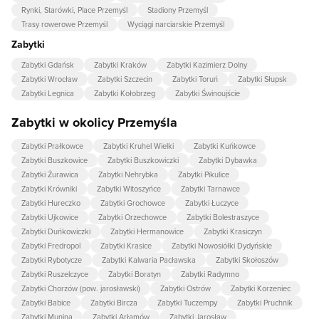
Rynki, Starówki, Place Przemyśl
Stadiony Przemyśl
Trasy rowerowe Przemyśl
Wyciągi narciarskie Przemyśl
Zabytki
Zabytki Gdańsk
Zabytki Kraków
Zabytki Kazimierz Dolny
Zabytki Wrocław
Zabytki Szczecin
Zabytki Toruń
Zabytki Słupsk
Zabytki Legnica
Zabytki Kołobrzeg
Zabytki Świnoujście
Zabytki w okolicy Przemyśla
Zabytki Prałkowce
Zabytki Kruhel Wielki
Zabytki Kuńkowce
Zabytki Buszkowice
Zabytki Buszkowiczki
Zabytki Dybawka
Zabytki Żurawica
Zabytki Nehrybka
Zabytki Pikulice
Zabytki Krówniki
Zabytki Witoszyńce
Zabytki Tarnawce
Zabytki Hureczko
Zabytki Grochowce
Zabytki Łuczyce
Zabytki Ujkowice
Zabytki Orzechowce
Zabytki Bolestraszyce
Zabytki Duńkowiczki
Zabytki Hermanowice
Zabytki Krasiczyn
Zabytki Fredropol
Zabytki Krasice
Zabytki Nowosiółki Dydyńskie
Zabytki Rybotycze
Zabytki Kalwaria Pacławska
Zabytki Skołoszów
Zabytki Ruszelczyce
Zabytki Boratyn
Zabytki Radymno
Zabytki Chorzów (pow. jarosławski)
Zabytki Ostrów
Zabytki Korzeniec
Zabytki Babice
Zabytki Bircza
Zabytki Tuczempy
Zabytki Pruchnik
Zabytki Munina
Zabytki Arłamów
Zabytki Jarosław