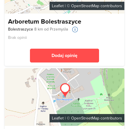
Leaflet
| ©
OpenStreetMap
contributors
Arboretum Bolestraszyce
Bolestraszyce
8 km od Przemyśla
Brak opinii
Dodaj opinię
Leaflet
| ©
OpenStreetMap
contributors