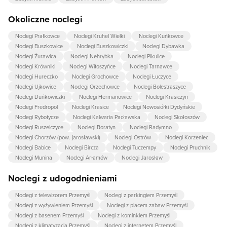
Okoliczne noclegi
Noclegi Prałkowce
Noclegi Kruhel Wielki
Noclegi Kuńkowce
Noclegi Buszkowice
Noclegi Buszkowiczki
Noclegi Dybawka
Noclegi Żurawica
Noclegi Nehrybka
Noclegi Pikulice
Noclegi Krówniki
Noclegi Witoszyńce
Noclegi Tarnawce
Noclegi Hureczko
Noclegi Grochowce
Noclegi Łuczyce
Noclegi Ujkowice
Noclegi Orzechowce
Noclegi Bolestraszyce
Noclegi Duńkowiczki
Noclegi Hermanowice
Noclegi Krasiczyn
Noclegi Fredropol
Noclegi Krasice
Noclegi Nowosiółki Dydyńskie
Noclegi Rybotycze
Noclegi Kalwaria Pacławska
Noclegi Skołoszów
Noclegi Ruszelczyce
Noclegi Boratyn
Noclegi Radymno
Noclegi Chorzów (pow. jarosławski)
Noclegi Ostrów
Noclegi Korzeniec
Noclegi Babice
Noclegi Bircza
Noclegi Tuczempy
Noclegi Pruchnik
Noclegi Munina
Noclegi Arłamów
Noclegi Jarosław
Noclegi z udogodnieniami
Noclegi z telewizorem Przemyśl
Noclegi z parkingiem Przemyśl
Noclegi z wyżywieniem Przemyśl
Noclegi z placem zabaw Przemyśl
Noclegi z basenem Przemyśl
Noclegi z kominkiem Przemyśl
Noclegi z klimatyzacją Przemyśl
Noclegi z internetem Przemyśl