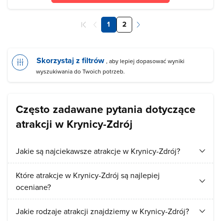
1
2
Skorzystaj z filtrów
, aby lepiej dopasować wyniki
wyszukiwania do Twoich potrzeb.
Często zadawane pytania dotyczące
atrakcji w Krynicy-Zdrój
Jakie są najciekawsze atrakcje w Krynicy-Zdrój?
Turyści najchętniej odwiedzają:
Deptak w Krynicy-Zdroju
,
Które atrakcje w Krynicy-Zdrój są najlepiej
Pijalnia Główna
.
oceniane?
Najlepiej ocenianymi atrakcjami w Krynicy-Zdrój są:
Hala
Jakie rodzaje atrakcji znajdziemy w Krynicy-Zdrój?
Miejskiego Ośrodka Sportu i Rekreacji
,
Pumptrack w parku