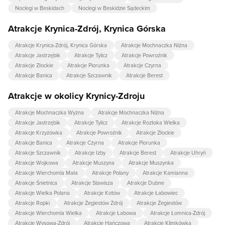
Noclegi w Beskidach
Noclegi w Beskidzie Sądeckim
Atrakcje Krynica-Zdrój, Krynica Górska
Atrakcje Krynica-Zdrój, Krynica Górska
Atrakcje Mochnaczka Niżna
Atrakcje Jastrzębik
Atrakcje Tylicz
Atrakcje Powroźnik
Atrakcje Złockie
Atrakcje Piorunka
Atrakcje Czyrna
Atrakcje Banica
Atrakcje Szczawnik
Atrakcje Berest
Atrakcje w okolicy Krynicy-Zdroju
Atrakcje Mochnaczka Wyżna
Atrakcje Mochnaczka Niżna
Atrakcje Jastrzębik
Atrakcje Tylicz
Atrakcje Roztoka Wielka
Atrakcje Krzyżówka
Atrakcje Powroźnik
Atrakcje Złockie
Atrakcje Banica
Atrakcje Czyrna
Atrakcje Piorunka
Atrakcje Szczawnik
Atrakcje Izby
Atrakcje Berest
Atrakcje Uhryń
Atrakcje Wojkowa
Atrakcje Muszyna
Atrakcje Muszynka
Atrakcje Wierchomla Mała
Atrakcje Polany
Atrakcje Kamianna
Atrakcje Śnietnica
Atrakcje Stawisza
Atrakcje Dubne
Atrakcje Wielka Polana
Atrakcje Kotów
Atrakcje Łabowiec
Atrakcje Ropki
Atrakcje Żegiestów Zdrój
Atrakcje Żegiestów
Atrakcje Wierchomla Wielka
Atrakcje Łabowa
Atrakcje Łomnica-Zdrój
Atrakcje Wysowa-Zdrój
Atrakcje Hańczowa
Atrakcje Klimkówka