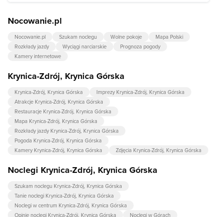
sportowo-rekreacyjnym Czarny Potok
.
W Krynicy-Zdrój przede wszystkim znajdziemy atrakcje z
Nocowanie.pl
kategorii:
wyciągi narciarskie
,
parki miejskie
.
Nocowanie.pl
Szukam noclegu
Wolne pokoje
Mapa Polski
Rozkłady jazdy
Wyciągi narciarskie
Prognoza pogody
Kamery internetowe
Krynica-Zdrój, Krynica Górska
Krynica-Zdrój, Krynica Górska
Imprezy Krynica-Zdrój, Krynica Górska
Atrakcje Krynica-Zdrój, Krynica Górska
Restauracje Krynica-Zdrój, Krynica Górska
Mapa Krynica-Zdrój, Krynica Górska
Rozkłady jazdy Krynica-Zdrój, Krynica Górska
Pogoda Krynica-Zdrój, Krynica Górska
Kamery Krynica-Zdrój, Krynica Górska
Zdjęcia Krynica-Zdrój, Krynica Górska
Noclegi Krynica-Zdrój, Krynica Górska
Szukam noclegu Krynica-Zdrój, Krynica Górska
Tanie noclegi Krynica-Zdrój, Krynica Górska
Noclegi w centrum Krynica-Zdrój, Krynica Górska
Opinie noclegi Krynica-Zdrój, Krynica Górska
Noclegi w Górach