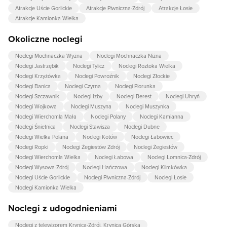
Atrakcje Uście Gorlickie
Atrakcje Piwniczna-Zdrój
Atrakcje Łosie
Atrakcje Kamionka Wielka
Okoliczne noclegi
Noclegi Mochnaczka Wyżna
Noclegi Mochnaczka Niżna
Noclegi Jastrzębik
Noclegi Tylicz
Noclegi Roztoka Wielka
Noclegi Krzyżówka
Noclegi Powroźnik
Noclegi Złockie
Noclegi Banica
Noclegi Czyrna
Noclegi Piorunka
Noclegi Szczawnik
Noclegi Izby
Noclegi Berest
Noclegi Uhryń
Noclegi Wojkowa
Noclegi Muszyna
Noclegi Muszynka
Noclegi Wierchomla Mała
Noclegi Polany
Noclegi Kamianna
Noclegi Śnietnica
Noclegi Stawisza
Noclegi Dubne
Noclegi Wielka Polana
Noclegi Kotów
Noclegi Łabowiec
Noclegi Ropki
Noclegi Żegiestów Zdrój
Noclegi Żegiestów
Noclegi Wierchomla Wielka
Noclegi Łabowa
Noclegi Łomnica-Zdrój
Noclegi Wysowa-Zdrój
Noclegi Hańczowa
Noclegi Klimkówka
Noclegi Uście Gorlickie
Noclegi Piwniczna-Zdrój
Noclegi Łosie
Noclegi Kamionka Wielka
Noclegi z udogodnieniami
Noclegi z telewizorem Krynica-Zdrój, Krynica Górska