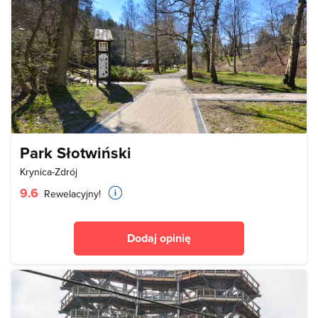
Park Słotwiński
Krynica-Zdrój
9.6
Rewelacyjny!
Dodaj opinię