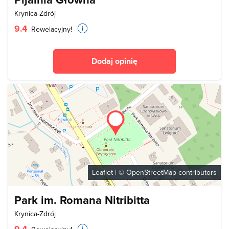
Krynica-Zdrój
9.4
Rewelacyjny!
Dodaj opinię
Leaflet
| ©
OpenStreetMap
contributors
Park im. Romana Nitribitta
Krynica-Zdrój
9.4