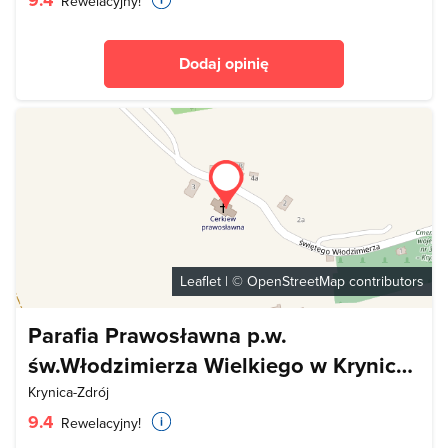
Rewelacyjny!
Dodaj opinię
Leaflet
| ©
OpenStreetMap
contributors
Parafia Prawosławna p.w.
św.Włodzimierza Wielkiego w Krynicy-
Zdroju
Krynica-Zdrój
9.4
Rewelacyjny!