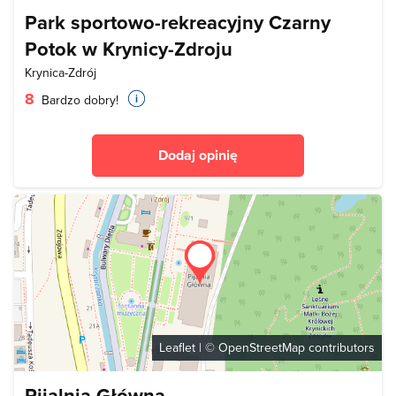
Park sportowo-rekreacyjny Czarny
Potok w Krynicy-Zdroju
Krynica-Zdrój
8
Bardzo dobry!
Dodaj opinię
Leaflet
| ©
OpenStreetMap
contributors
Pijalnia Główna