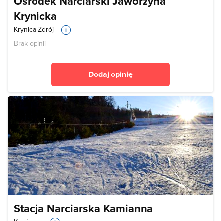
Ośrodek Narciarski Jaworzyna
Krynicka
Krynica Zdrój
Brak opinii
Dodaj opinię
Stacja Narciarska Kamianna