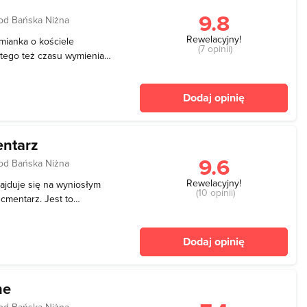
9.8
od Bańska Niżna
Rewelacyjny!
zmianka o kościele
(7 opinii)
 tego też czasu wymieniani
y kościół parafialny
Wielkiego w 1340 roku. Ten
Dodaj opinię
entarz
9.6
od Bańska Niżna
Rewelacyjny!
ajduje się na wyniosłym
(10 opinii)
cmentarz. Jest to
Budowla ta przypominając
bna czy Łopusznej
Dodaj opinię
 Kościółek ist
ne
od Bańska Niżna