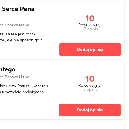
o Serca Pana
10
Rewelacyjny!
od Bańska Niżna
(7 opinii)
zusa Nie jest to tak
ej, ale nie sposób go nie
wlą Nowego Targu, a jego
Dodaj opinię
o niemal punktu w mieście.
antego
10
od Bańska Niżna
Rewelacyjny!
placu przy Ratuszu, w sercu
(3 opinie)
ła uroczyście poświęcona
ła św. Katarzyny -
eśnie w fundamencie
Dodaj opinię
dacyjny