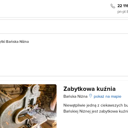
22 11
pn-pt 
tki Bańska Niżna
Zabytkowa kuźnia
Bańska Niżna
pokaż na mapie
Niewątpliwie jedną z ciekawszych bu
Bańskiej Niżnej jest zabytkowa kuźn
wieku. Obiekt jest udostępniony tur
środku możemy zobaczyć zachowane