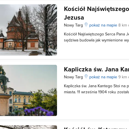
Kościół Najświętszeg
Jezusa
Nowy Targ
pokaż na mapie
8 km 
Kościół Najświętszego Serca Pana Je
sędziwa budowla jak wymienione wyż
opisać, jest bowiem najwyższą budo
majestatyczną wieżę widać z każdeg
Po raz pierwszy Komitet Budowy Ko
Kapliczka św. Jana K
Nowy Targ
pokaż na mapie
9 km 
Kapliczka św. Jana Kantego Stoi na 
miasta. 11 września 1904 roku zosta
przez ówczesnego proboszcza kościo
Michała Wawrzynowskiego. Jednocz
kapliczki zamurowano dokument fun