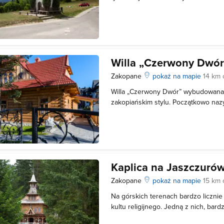
kapliczce wisiał dzwon, który miał o
Wierzono także, że wystraszone ko
duchy uciekną, rozpraszając burzow
Willa „Czerwony Dwór
Zakopane
pokaż na mapie
14 km 
Willa „Czerwony Dwór” wybudowana 
zakopiańskim stylu. Początkowo naz
swoją obecną nazwę zyskała, gdy wł
czerwoną blachą. Willę upodobali sob
tu Stefan Żeromski i Karol Szymano
Kaplica na Jaszczuró
Zakopane
pokaż na mapie
15 km 
Na górskich terenach bardzo licznie
kultu religijnego. Jedną z nich, bard
Jaszczurówce. Jej nazwa pochodzi o