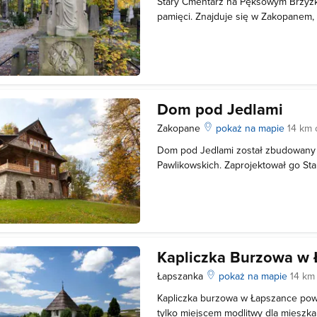
Stary Cmentarz na Pęksowym Brzyzk
pamięci. Znajduje się w Zakopanem,
Krupówek przy ulicy Kościeliskiej zna
Kościółek obok, którego mieści si
Brzyzku nazywanym Starym Cmentarze
Dom pod Jedlami
Zakopane
pokaż na mapie
14 km 
Dom pod Jedlami został zbudowany 
Pawlikowskich. Zaprojektował go Sta
prekursor stylu zakopiańskiego w ar
pod Jedlami uważany jest za jego naj
architekt uważał go za swoje najw
Kapliczka Burzowa w
Łapszanka
pokaż na mapie
14 km
Kapliczka burzowa w Łapszance pows
tylko miejscem modlitwy dla mieszk