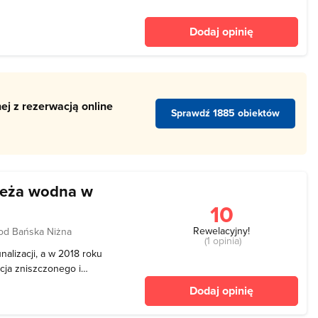
ię na pograniczu Kotliny
 Zarówno cały rynek jak i
Dodaj opinię
ej z rezerwacją online
Sprawdź 1885 obiektów
ieża wodna w
10
Rewelacyjny!
od Bańska Niżna
(1 opinia)
alizacji, a w 2018 roku
cja zniszczonego i
. austriackiego zabytku. W
Dodaj opinię
abytkowa wieża wodna
trze moż