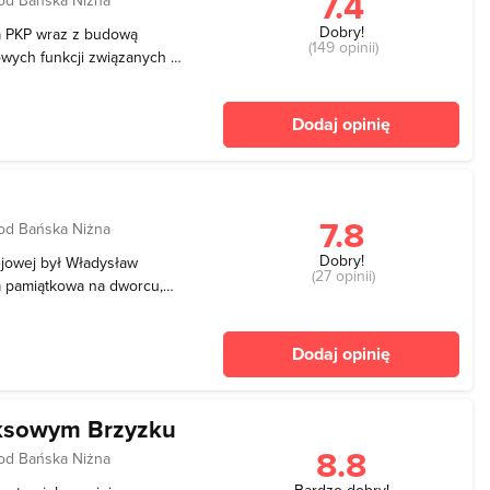
7.4
Dobry!
 PKP wraz z budową
(149 opinii)
wych funkcji związanych z
erwszym piętrze i
ka, ale na otwarcie
Dodaj opinię
olnej części budy
7.8
od Bańska Niżna
Dobry!
ejowej był Władysław
(27 opinii)
ca pamiątkowa na dworcu,
cji. Jest stacją czołową -
owy, koniec ma linia nr 99
Dodaj opinię
ęksowym Brzyzku
8.8
od Bańska Niżna
Bardzo dobry!