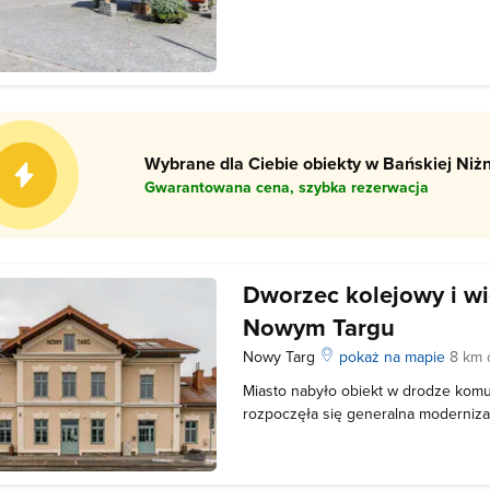
podhalańska miejscowość znajduje s
Nowotarskiej i Pogórza Bukowskiego.
znajdujący się tam kościół pw. św.
Wybrane dla Ciebie obiekty w Bańskiej Niżn
Gwarantowana cena, szybka rezerwacja
Dworzec kolejowy i w
Nowym Targu
Nowy Targ
pokaż na mapie
8 km 
Miasto nabyło obiekt w drodze komun
rozpoczęła się generalna moderniza
pozbawionego już swoich funkcji c.k
2020 roku zarówno dworzec jak i z
odzyskały dawną świetność. Na pię