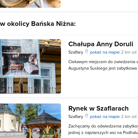
kowalskie. To właśnie tutaj wykonan
 w okolicy Bańska Niżna:
Chałupa Anny Doruli
Szaflary
pokaż na mapie
2 km od
Ciekawym miejscem do zwiedzenia w 
Augustyna Suskiego jest zabytkowa 
pochodząca z 1843 roku. Jest to ch
na znajdujący się tam obraz nieznan
Matki Boskiej" namalowany na całej
Rynek w Szaflarach
Szaflary
pokaż na mapie
2 km od
Zachęcamy do odwiedzenia zabytko
jednej z najstarszych wsi na Podhalu