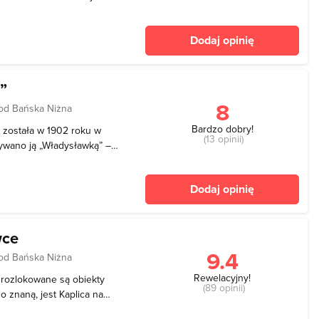
strzegać przed burzą.
ścielnym dzwonem złe
Dodaj opinię
e ch
”
8
od Bańska Niżna
Bardzo dobry!
została w 1902 roku w
(13 opinii)
ywano ją „Władysławką” –
aścicielka pokryła dach
ie znani twórcy. Mieszkali
Dodaj opinię
wce
9.4
od Bańska Niżna
Rewelacyjny!
 rozlokowane są obiekty
(89 opinii)
zo znaną, jest Kaplica na
d licznie występujących