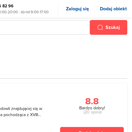
6 82 96
Zaloguj się
Dodaj obiekt
8:00-20:00 · sb-nd 9:00-17:00
Szukaj
8.8
Bardzo dobry!
dowli znajdującej się w
(20 opinii)
ia pochodząca z XVIII
ystom do zwiedzania i w
, oryginalne narzędzia