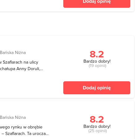
Dodaj opinię
e zo
8.2
 Bańska Niżna
Bardzo dobry!
Szaflarach na ulicy
(19 opinii)
chałupa Anny Doruli,
ata wyjątkowa ze względu
ego autora "Zaśnięcie
Dodaj opinię
 szerokośc
8.2
 Bańska Niżna
Bardzo dobry!
wego rynku w obrębie
(25 opinii)
 – Szaflarach. Ta urocza