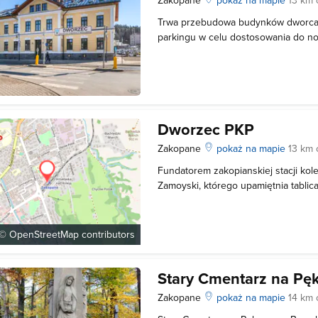
Trwa przebudowa budynków dworca
parkingu w celu dostosowania do no
obsługą ruchu pasażerskiego. Na pi
poddaszu będzie mediateka i bibliote
musimy poczekać aż do 2022 r.. W d
Dworzec PKP
Zakopane
pokaż na mapie
13 km 
Fundatorem zakopianskiej stacji kol
Zamoyski, którego upamiętnia tabli
ustanowiona w 1999 w 100-lecie funda
wybiega stąd tylko jeden szlak kolej
Chubówka - Zakopane. Otwarci
 ©
OpenStreetMap
contributors
Stary Cmentarz na P
Zakopane
pokaż na mapie
14 km 