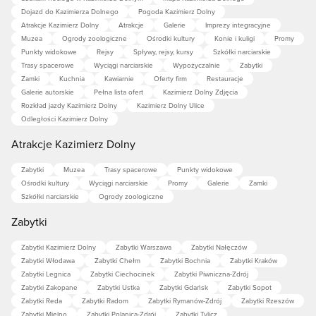
Dojazd do Kazimierza Dolnego
Pogoda Kazimierz Dolny
Atrakcje Kazimierz Dolny
Atrakcje
Galerie
Imprezy integracyjne
Muzea
Ogrody zoologiczne
Ośrodki kultury
Konie i kuligi
Promy
Punkty widokowe
Rejsy
Spływy, rejsy, kursy
Szkółki narciarskie
Trasy spacerowe
Wyciągi narciarskie
Wypożyczalnie
Zabytki
Zamki
Kuchnia
Kawiarnie
Oferty firm
Restauracje
Galerie autorskie
Pełna lista ofert
Kazimierz Dolny Zdjęcia
Rozkład jazdy Kazimierz Dolny
Kazimierz Dolny Ulice
Odległości Kazimierz Dolny
Atrakcje Kazimierz Dolny
Zabytki
Muzea
Trasy spacerowe
Punkty widokowe
Ośrodki kultury
Wyciągi narciarskie
Promy
Galerie
Zamki
Szkółki narciarskie
Ogrody zoologiczne
Zabytki
Zabytki Kazimierz Dolny
Zabytki Warszawa
Zabytki Nałęczów
Zabytki Włodawa
Zabytki Chełm
Zabytki Bochnia
Zabytki Kraków
Zabytki Legnica
Zabytki Ciechocinek
Zabytki Piwniczna-Zdrój
Zabytki Zakopane
Zabytki Ustka
Zabytki Gdańsk
Zabytki Sopot
Zabytki Reda
Zabytki Radom
Zabytki Rymanów-Zdrój
Zabytki Rzeszów
Zabytki Mielno
Zabytki Polanica-Zdrój
Zabytki Tylicz