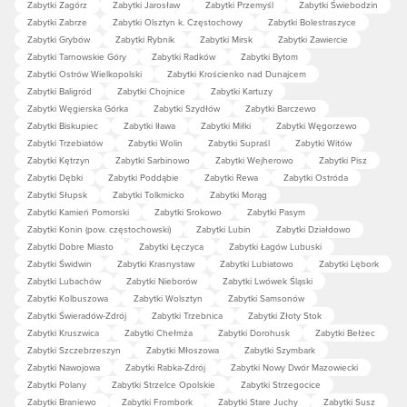
Zabytki Zagórz
Zabytki Jarosław
Zabytki Przemyśl
Zabytki Świebodzin
Zabytki Zabrze
Zabytki Olsztyn k. Częstochowy
Zabytki Bolestraszyce
Zabytki Grybów
Zabytki Rybnik
Zabytki Mirsk
Zabytki Zawiercie
Zabytki Tarnowskie Góry
Zabytki Radków
Zabytki Bytom
Zabytki Ostrów Wielkopolski
Zabytki Krościenko nad Dunajcem
Zabytki Baligród
Zabytki Chojnice
Zabytki Kartuzy
Zabytki Węgierska Górka
Zabytki Szydłów
Zabytki Barczewo
Zabytki Biskupiec
Zabytki Iława
Zabytki Miłki
Zabytki Węgorzewo
Zabytki Trzebiatów
Zabytki Wolin
Zabytki Supraśl
Zabytki Witów
Zabytki Kętrzyn
Zabytki Sarbinowo
Zabytki Wejherowo
Zabytki Pisz
Zabytki Dębki
Zabytki Poddąbie
Zabytki Rewa
Zabytki Ostróda
Zabytki Słupsk
Zabytki Tolkmicko
Zabytki Morąg
Zabytki Kamień Pomorski
Zabytki Srokowo
Zabytki Pasym
Zabytki Konin (pow. częstochowski)
Zabytki Lubin
Zabytki Działdowo
Zabytki Dobre Miasto
Zabytki Łęczyca
Zabytki Łagów Lubuski
Zabytki Świdwin
Zabytki Krasnystaw
Zabytki Lubiatowo
Zabytki Lębork
Zabytki Lubachów
Zabytki Nieborów
Zabytki Lwówek Śląski
Zabytki Kolbuszowa
Zabytki Wolsztyn
Zabytki Samsonów
Zabytki Świeradów-Zdrój
Zabytki Trzebnica
Zabytki Złoty Stok
Zabytki Kruszwica
Zabytki Chełmża
Zabytki Dorohusk
Zabytki Bełżec
Zabytki Szczebrzeszyn
Zabytki Młoszowa
Zabytki Szymbark
Zabytki Nawojowa
Zabytki Rabka-Zdrój
Zabytki Nowy Dwór Mazowiecki
Zabytki Polany
Zabytki Strzelce Opolskie
Zabytki Strzegocice
Zabytki Braniewo
Zabytki Frombork
Zabytki Stare Juchy
Zabytki Susz