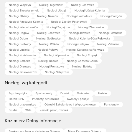
Noclegi Wojszyn
Noclegi Męćmierz
Noclegi Janowiec
Noclegi Skowieszynek
Noclegi Uściąż
Noclegi Uściąż-Kolonia
Noclegi Oblasy
Noclegi Nasiłów
Noclegi Bochotnica
Noclegi Podgórz
Noclegi Rzeczyca-Kolonia
Noclegi Zastów Polanowski
Noclegi Wierzchoniów
Noclegi Zagajdzie
Noclegi Zbędowice
Noclegi Rogów
Noclegi Janowice
Noclegi Jaworce
Noclegi Parchatka
Noclegi Dobre
Noclegi Sadłowice
Noclegi Kolonia Góra Puławska
Noclegi Słotwiny
Noclegi Wilków
Noclegi Celejów
Noclegi Zaborze
Noclegi Lucimia
Noclegi Puławy
Noclegi Karczmiska Pierwsze
Noclegi Końskowola
Noclegi Wąwolnica
Noclegi Przyłęk
Noclegi Zarzeka
Noclegi Rozalin
Noclegi Chotcza Górna
Noclegi Drzewce
Noclegi Poniatowa
Noclegi Bałtów
Noclegi Gniewoszów
Noclegi Nałęczów
Noclegi wg kategorii
Agroturystyka
Apartamenty
Domki
Gościniec
Hotele
Hotele SPA
Internaty, schroniska
Kwatery i pokoje
Noclegi pracownicze
Ośrodki Szkoleniowe i Wypoczynkowe
Pensjonaty
Studia
Wille
Zamek, pałac, dworek
Kazimierz Dolny informacje
Szukam noclegu w Kazimierzu Dolnym
Mapa Kazimierza Dolnego