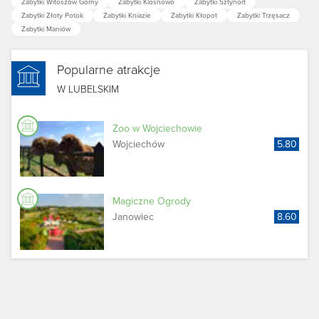
Zabytki Witoszów Górny
Zabytki Klosnowo
Zabytki Sztynort
Zabytki Złoty Potok
Zabytki Kniazie
Zabytki Kłopot
Zabytki Trzęsacz
Zabytki Maniów
Popularne atrakcje
W LUBELSKIM
Zoo w Wojciechowie
Wojciechów
5.80
Magiczne Ogrody
Janowiec
8.60