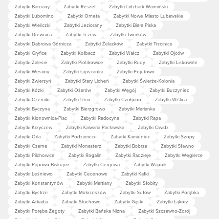
Zabytki Barciany
Zabytki Reszel
Zabytki Lidzbark Warmiński
Zabytki Lubomino
Zabytki Orneta
Zabytki Nowe Miasto Lubawskie
Zabytki Wieliczki
Zabytki Jeziorany
Zabytki Biała Piska
Zabytki Drewnica
Zabytki Tczew
Zabytki Tworków
Zabytki Dąbrowa Górnicza
Zabytki Żelazków
Zabytki Trzcinica
Zabytki Gryfice
Zabytki Kołbacz
Zabytki Wałcz
Zabytki Ojców
Zabytki Zalesie
Zabytki Piotrkowice
Zabytki Rudy
Zabytki Liskowate
Zabytki Węsiory
Zabytki Łapszanka
Zabytki Fojutowo
Zabytki Zwierzyń
Zabytki Stary Licheń
Zabytki Świerże-Kolonia
Zabytki Kózki
Zabytki Ożarów
Zabytki Węgój
Zabytki Buczyniec
Zabytki Czerniki
Zabytki Unin
Zabytki Czołpino
Zabytki Wiślica
Zabytki Byczyna
Zabytki Bierzgłowo
Zabytki Marianka
Zabytki Klonownica-Plac
Zabytki Radocyna
Zabytki Rapa
Zabytki Krzyczew
Zabytki Kalwaria Pacławska
Zabytki Owidz
Zabytki Orla
Zabytki Podzamcze
Zabytki Kamieniec
Zabytki Szopy
Zabytki Czarne
Zabytki Monasterz
Zabytki Bobrza
Zabytki Sławno
Zabytki Pilchowice
Zabytki Rogalin
Zabytki Radzieje
Zabytki Węgierce
Zabytki Papowo Biskupie
Zabytki Cergowa
Zabytki Wapnik
Zabytki Leśniewo
Zabytki Cecenowo
Zabytki Kałki
Zabytki Konstantynów
Zabytki Martiany
Zabytki Słobity
Zabytki Bystrze
Zabytki Mokrzeszów
Zabytki Sułów
Zabytki Porąbka
Zabytki Arkadia
Zabytki Stuchowo
Zabytki Gąski
Zabytki Łąkorz
Zabytki Poręba Żegoty
Zabytki Bańska Niżna
Zabytki Szczawno-Zdrój