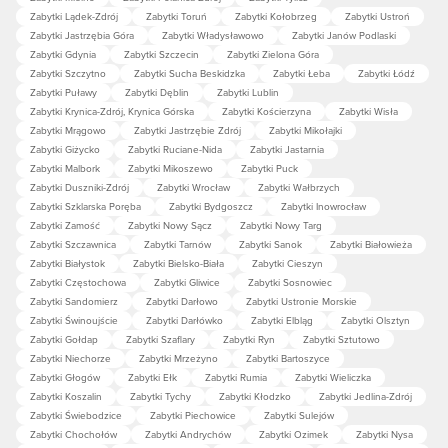
Zabytki Lądek-Zdrój
Zabytki Toruń
Zabytki Kołobrzeg
Zabytki Ustroń
Zabytki Jastrzębia Góra
Zabytki Władysławowo
Zabytki Janów Podlaski
Zabytki Gdynia
Zabytki Szczecin
Zabytki Zielona Góra
Zabytki Szczytno
Zabytki Sucha Beskidzka
Zabytki Łeba
Zabytki Łódź
Zabytki Puławy
Zabytki Dęblin
Zabytki Lublin
Zabytki Krynica-Zdrój, Krynica Górska
Zabytki Kościerzyna
Zabytki Wisła
Zabytki Mrągowo
Zabytki Jastrzębie Zdrój
Zabytki Mikołajki
Zabytki Giżycko
Zabytki Ruciane-Nida
Zabytki Jastarnia
Zabytki Malbork
Zabytki Mikoszewo
Zabytki Puck
Zabytki Duszniki-Zdrój
Zabytki Wrocław
Zabytki Wałbrzych
Zabytki Szklarska Poręba
Zabytki Bydgoszcz
Zabytki Inowrocław
Zabytki Zamość
Zabytki Nowy Sącz
Zabytki Nowy Targ
Zabytki Szczawnica
Zabytki Tarnów
Zabytki Sanok
Zabytki Białowieża
Zabytki Białystok
Zabytki Bielsko-Biała
Zabytki Cieszyn
Zabytki Częstochowa
Zabytki Gliwice
Zabytki Sosnowiec
Zabytki Sandomierz
Zabytki Darłowo
Zabytki Ustronie Morskie
Zabytki Świnoujście
Zabytki Darłówko
Zabytki Elbląg
Zabytki Olsztyn
Zabytki Gołdap
Zabytki Szaflary
Zabytki Ryn
Zabytki Sztutowo
Zabytki Niechorze
Zabytki Mrzeżyno
Zabytki Bartoszyce
Zabytki Głogów
Zabytki Ełk
Zabytki Rumia
Zabytki Wieliczka
Zabytki Koszalin
Zabytki Tychy
Zabytki Kłodzko
Zabytki Jedlina-Zdrój
Zabytki Świebodzice
Zabytki Piechowice
Zabytki Sulejów
Zabytki Chochołów
Zabytki Andrychów
Zabytki Ozimek
Zabytki Nysa