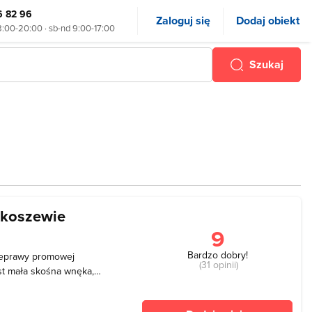
6 82 96
Zaloguj się
Dodaj obiekt
8:00-20:00 · sb-nd 9:00-17:00
Szukaj
ikoszewie
9
Bardzo dobry!
zeprawy promowej
(31 opinii)
st mała skośna wnęka,
dawnej przeprawy promowej
e wnęka jest niewielką