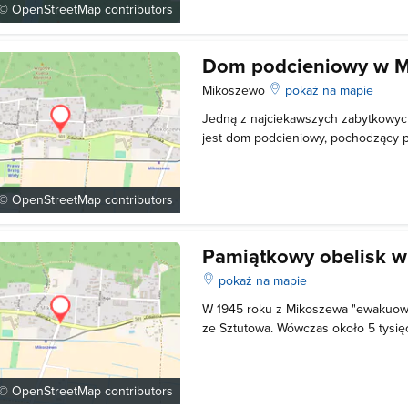
przystanią rybacką, gdzie w nieduż
 ©
OpenStreetMap
contributors
Dom podcieniowy w M
Mikoszewo
pokaż na mapie
Jedną z najciekawszych zabytkowyc
jest dom podcieniowy, pochodzący 
znajduje się w strategicznym miejscu
Dom podcieniowy jest znakomitym p
zabudowy żuławskiej. Podobne bud
 ©
OpenStreetMap
contributors
Pamiątkowy obelisk 
pokaż na mapie
W 1945 roku z Mikoszewa "ewakuow
ze Sztutowa. Wówczas około 5 tysi
drogą morską na pewną śmierć. Ofi
koncentracyjnego wywożono drogą 
śmierci", transportując je bez dost
 ©
OpenStreetMap
contributors