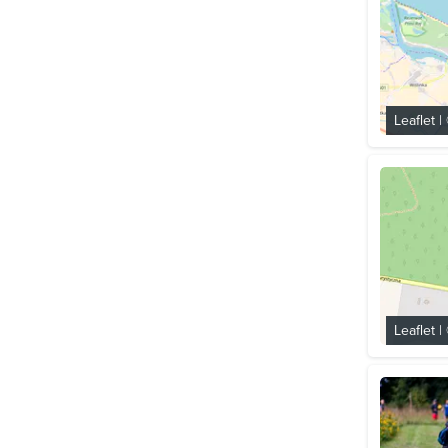
Leaflet
|
Leaflet
|