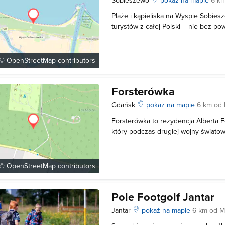
Plaże i kąpieliska na Wyspie Sobies
turystów z całej Polski – nie bez 
jedne z najpiękniejszych i najbardzi
turystów w okolicach Gdańska. Plaż
Sobieszewskiej zaliczają się do najs
 ©
OpenStreetMap
contributors
Forsterówka
Gdańsk
pokaż na mapie
6 km od
Forsterówka to rezydencja Alberta F
który podczas drugiej wojny świato
Miastem Gdańskiem i jego okolicami
modrzewiowy dworek położony na W
Dworek został wybudowany w 1933 r
 ©
OpenStreetMap
contributors
Pole Footgolf Jantar
Jantar
pokaż na mapie
6 km od M