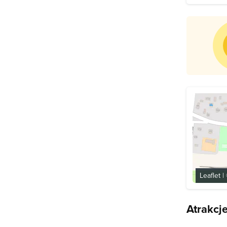
Leaflet
|
Atrakcj