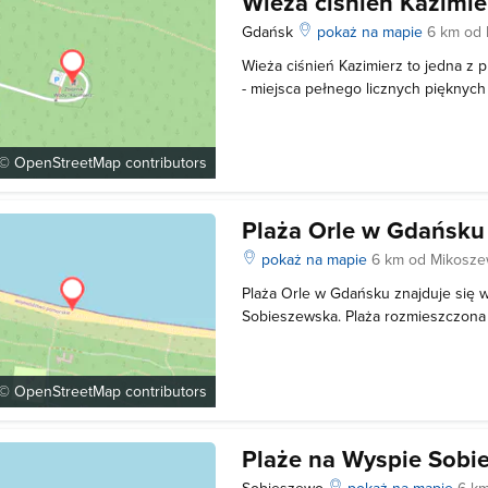
Wieża ciśnień Kazimie
Gdańsk
pokaż na mapie
6 km od
Wieża ciśnień Kazimierz to jedna z p
- miejsca pełnego licznych pięknych
powstała w 2015 roku. Znajduje się
Sobieszewskiej w Gdańsku. To przy
ciśnień, łączącej w sobie elementy
 ©
OpenStreetMap
contributors
Plaża Orle w Gdańsku
pokaż na mapie
6 km od Mikosz
Plaża Orle w Gdańsku znajduje się 
Sobieszewska. Plaża rozmieszczona 
kwadratowych, strzeżonych przez w
ratowników, wyposażonych w sprzęt 
zapewniający bezpieczeństwo wypoc
 ©
OpenStreetMap
contributors
Plaże na Wyspie Sobi
Sobieszewo
pokaż na mapie
6 k