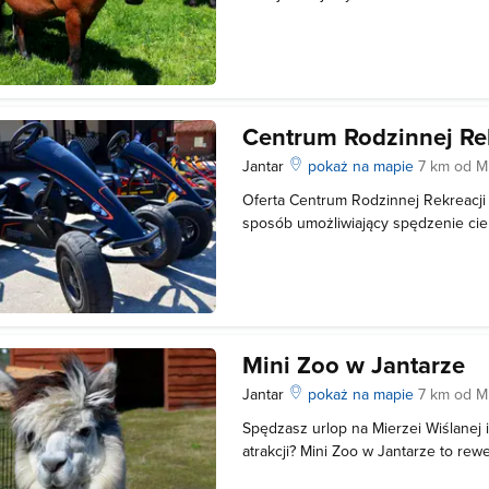
Pragniemy, aby każdy niezależnie od
przeżył tu niezapomniane chwile w 
Odpowiednio dobrane zajęcia gwara
Centrum Rodzinnej Re
Jantar
pokaż na mapie
7 km od M
Oferta Centrum Rodzinnej Rekreacj
sposób umożliwiający spędzenie ci
na wiek, dając możliwość wspólneg
W ramach biletu wstępu do Centrum
Ptaszarnię i Mini ZOO , a otrzymaną
Mini Zoo w Jantarze
Jantar
pokaż na mapie
7 km od M
Spędzasz urlop na Mierzei Wiślanej 
atrakcji? Mini Zoo w Jantarze to re
spędzenie czasu dla miłośników zwie