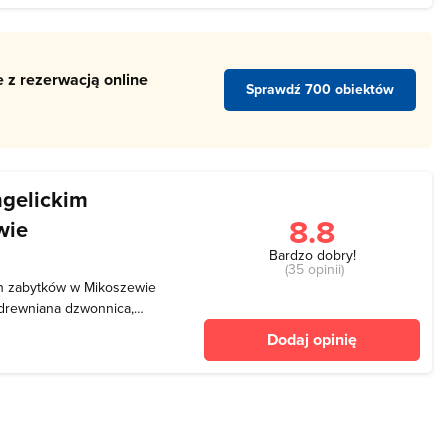
 z rezerwacją online
Sprawdź 700 obiektów
gelickim
8.8
wie
Bardzo dobry!
(35 opinii)
h zabytków w Mikoszewie
 drewniana dzwonnica,
parafialnego, który
Dodaj opinię
ok ewangelickiego kościoła
ć był