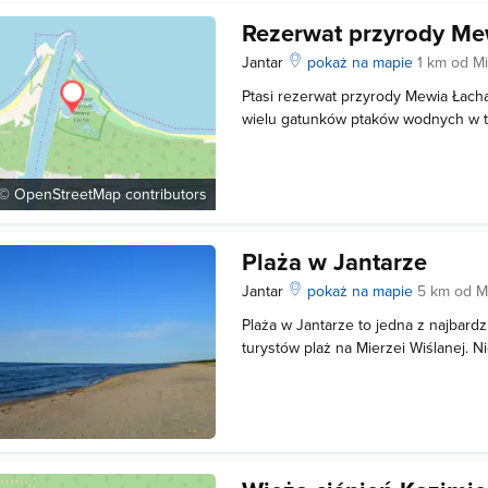
Rezerwat przyrody Me
Jantar
pokaż na mapie
1 km od M
Ptasi rezerwat przyrody Mewia Łach
wielu gatunków ptaków wodnych w ty
żerowania i odpoczynku ptaków sie
również rybitwy białoczelne, rybitwy
obrożne, ostrygojady, w przeszłości 
 ©
OpenStreetMap
contributors
Plaża w Jantarze
Jantar
pokaż na mapie
5 km od M
Plaża w Jantarze to jedna z najbard
turystów plaż na Mierzei Wiślanej. 
oferuje pełną infrastrukturę przydat
doskonała baza gastronomiczną, par
bezpośrednio przy zejściach oraz as