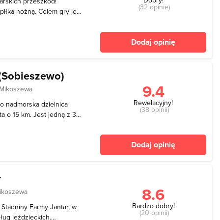
arskich przeszkód!
(32 opinie)
 piłką nożną. Celem gry jest
 jak najmniejszą liczbą
t na trasie od pierwszego
Dodaj opinię
(Sobieszewo)
9.4
 Mikoszewa
Rewelacyjny!
o nadmorska dzielnica
(38 opinii)
a o 15 km. Jest jedną z 3
edyną polską wyspą, która
wieka. Od 1994 r. Wyspa
Dodaj opinię
r
8.6
ikoszewa
Bardzo dobry!
 Stadniny Farmy Jantar, w
(20 opinii)
ług jeździeckich.