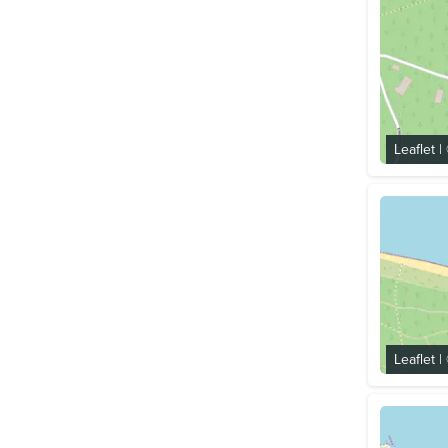
Leaflet
|
Leaflet
|