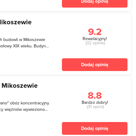
Dodaj opinię
ym basenie z
ikoszewie
9.2
Rewelacyjny!
h budowli w Mikoszewie
(32 opinie)
połowy XIX wieku. Budynek
 - przy ulicy Gdańskiej 68.
rzykładem tradycyjnej
Dodaj opinię
owl
w Mikoszewie
8.8
Bardzo dobry!
ano" obóz koncentracyjny
(31 opinii)
ęcy więźniów wywieziono
ary obozu
morską na "barkach
Dodaj opinię
ępu do wody i świeżego pow