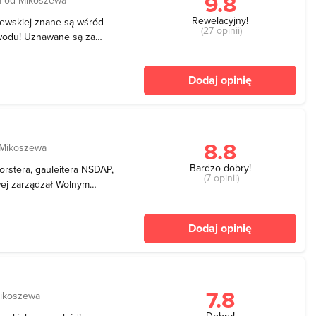
9.8
Rewelacyjny!
zewskiej znane są wśród
(27 opinii)
powodu! Uznawane są za
ej dogodnych plaż dla
e na Wyspie
Dodaj opinię
zerszych i na
8.8
 Mikoszewa
Bardzo dobry!
orstera, gauleitera NSDAP,
(7 opinii)
wej zarządzał Wolnym
. Forsterówka to
yspie Sobieszewskiej.
Dodaj opinię
oku i był prez
7.8
ikoszewa
Dobry!