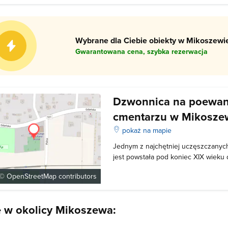
Wybrane dla Ciebie obiekty w Mikoszewie
Gwarantowana cena, szybka rezerwacja
Dzwonnica na poewan
cmentarzu w Mikosze
pokaż na mapie
Jednym z najchętniej uczęszczanyc
jest powstała pod koniec XIX wieku
która należała do dawnego kościoła 
 ©
OpenStreetMap
contributors
znajdował się w miasteczku. Tuż ob
znajdował się także cmentarz. Całoś
e w okolicy Mikoszewa: