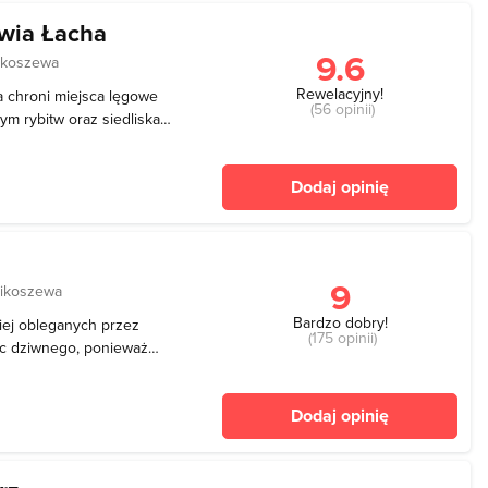
wia Łacha
9.6
ikoszewa
Rewelacyjny!
a chroni miejsca lęgowe
(56 opinii)
m rybitw oraz siedliska
wkowych. Gniazdują tu
 rzeczne, sieweczki
Dodaj opinię
na łac
9
ikoszewa
Bardzo dobry!
ziej obleganych przez
(175 opinii)
Nic dziwnego, ponieważ
ną turystom. Znajduje się tu
kingi położone
Dodaj opinię
falto