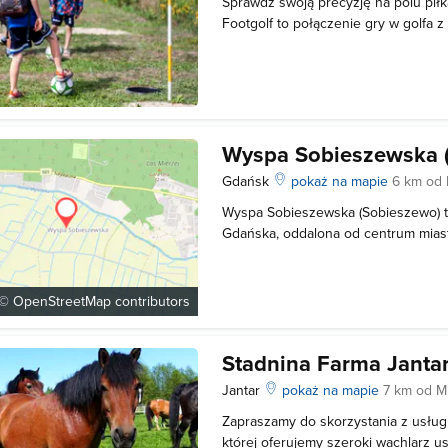
Sprawdź swoją precyzję na polu piłk
Footgolf to połączenie gry w golfa z
umieszczenie piłki w dołku kopiąc ją
uderzeń. Rozgrywka prowadzona jes
do ostatniego dołka. Każdy tor
Wyspa Sobieszewska 
Gdańsk
pokaż na mapie
6 km od
Wyspa Sobieszewska (Sobieszewo) t
Gdańska, oddalona od centrum miast
wysp polskiego pobrzeża Bałtyku i j
powstała w wyniku działalności czło
Sobieszewska posiada statut wyspy
 ©
OpenStreetMap
contributors
Stadnina Farma Janta
Jantar
pokaż na mapie
7 km od M
Zapraszamy do skorzystania z usług
której oferujemy szeroki wachlarz us