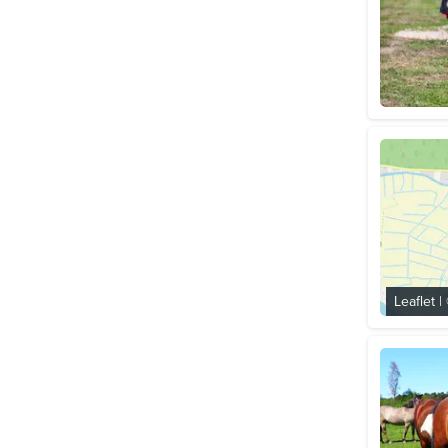
Leaflet
|