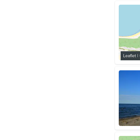
Leaflet
|