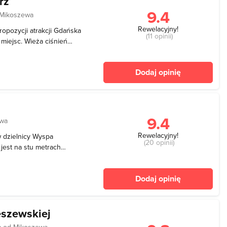
rz
9.4
 Mikoszewa
Rewelacyjny!
ropozycji atrakcji Gdańska
(11 opinii)
 miejsc. Wieża ciśnień
 ona na Wyspie
kład współczesnej wieży
Dodaj opinię
 poznawc
9.4
ewa
Rewelacyjny!
w dzielnicy Wyspa
(20 opinii)
jest na stu metrach
ykwalifikowanych
najwyższej jakości,
Dodaj opinię
zywających. Na plaży jest
eszewskiej
m od Mikoszewa