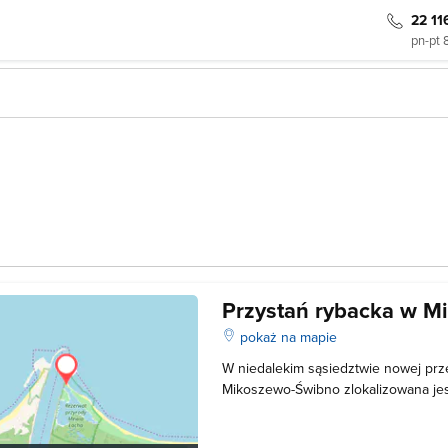
22 11
pn-pt 
Przystań rybacka w M
pokaż na mapie
W niedalekim sąsiedztwie nowej pr
Mikoszewo-Świbno zlokalizowana je
która dawniej pełniła rolę basenu 
(pochodzącego z 1895 roku). Obecni