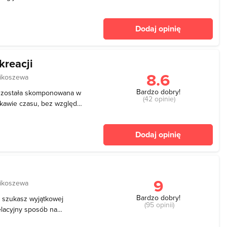
 wieku i umiejętności,
towarzystwie naszych koni.
Dodaj opinię
ntu
kreacji
8.6
ikoszewa
Bardzo dobry!
i została skomponowana w
(42 opinie)
ekawie czasu, bez względu
o, rodzinnego wypoczynku.
 zwiedzicie Państwo
Dodaj opinię
 przy
9
ikoszewa
Bardzo dobry!
i szukasz wyjątkowej
(95 opinii)
welacyjny sposób na
rząt oraz rodzin z