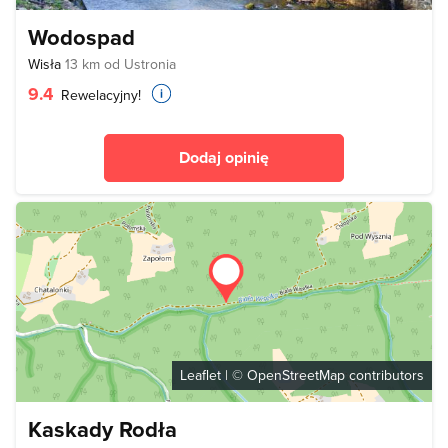
Wodospad
Wisła
13 km od Ustronia
9.4
Rewelacyjny!
Dodaj opinię
Leaflet
| ©
OpenStreetMap
contributors
Kaskady Rodła