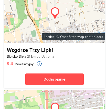
Leaflet
| ©
OpenStreetMap
contributors
Wzgórze Trzy Lipki
Bielsko-Biała
21 km od Ustronia
9.4
Rewelacyjny!
Dodaj opinię