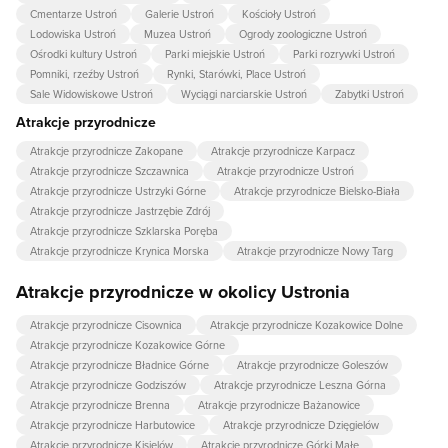
Cmentarze Ustroń
Galerie Ustroń
Kościoły Ustroń
Lodowiska Ustroń
Muzea Ustroń
Ogrody zoologiczne Ustroń
Ośrodki kultury Ustroń
Parki miejskie Ustroń
Parki rozrywki Ustroń
Pomniki, rzeźby Ustroń
Rynki, Starówki, Place Ustroń
Sale Widowiskowe Ustroń
Wyciągi narciarskie Ustroń
Zabytki Ustroń
Atrakcje przyrodnicze
Atrakcje przyrodnicze Zakopane
Atrakcje przyrodnicze Karpacz
Atrakcje przyrodnicze Szczawnica
Atrakcje przyrodnicze Ustroń
Atrakcje przyrodnicze Ustrzyki Górne
Atrakcje przyrodnicze Bielsko-Biała
Atrakcje przyrodnicze Jastrzębie Zdrój
Atrakcje przyrodnicze Szklarska Poręba
Atrakcje przyrodnicze Krynica Morska
Atrakcje przyrodnicze Nowy Targ
Atrakcje przyrodnicze w okolicy Ustronia
Atrakcje przyrodnicze Cisownica
Atrakcje przyrodnicze Kozakowice Dolne
Atrakcje przyrodnicze Kozakowice Górne
Atrakcje przyrodnicze Bładnice Górne
Atrakcje przyrodnicze Goleszów
Atrakcje przyrodnicze Godziszów
Atrakcje przyrodnicze Leszna Górna
Atrakcje przyrodnicze Brenna
Atrakcje przyrodnicze Bażanowice
Atrakcje przyrodnicze Harbutowice
Atrakcje przyrodnicze Dzięgielów
Atrakcje przyrodnicze Kisielów
Atrakcje przyrodnicze Górki Małe