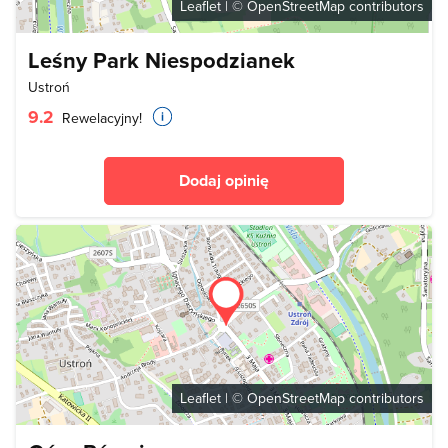
Leaflet
| ©
OpenStreetMap
contributors
Leśny Park Niespodzianek
Ustroń
9.2
Rewelacyjny!
Dodaj opinię
Leaflet
| ©
OpenStreetMap
contributors