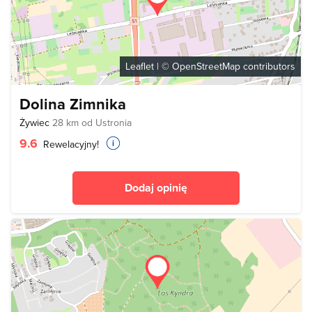
Leaflet
| ©
OpenStreetMap
contributors
Dolina Zimnika
Żywiec
28 km od Ustronia
9.6
Rewelacyjny!
Dodaj opinię