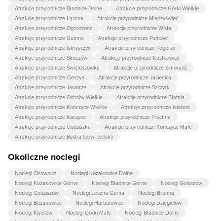
Atrakcje przyrodnicze Bładnice Dolne
Atrakcje przyrodnicze Górki Wielkie
Atrakcje przyrodnicze Łączka
Atrakcje przyrodnicze Międzyświeć
Atrakcje przyrodnicze Ogrodzona
Atrakcje przyrodnicze Wisła
Atrakcje przyrodnicze Gumna
Atrakcje przyrodnicze Puńców
Atrakcje przyrodnicze Iskrzyczyn
Atrakcje przyrodnicze Pogórze
Atrakcje przyrodnicze Skoczów
Atrakcje przyrodnicze Kostkowice
Atrakcje przyrodnicze Świętoszówka
Atrakcje przyrodnicze Simoradz
Atrakcje przyrodnicze Cieszyn
Atrakcje przyrodnicze Jasienica
Atrakcje przyrodnicze Jaworze
Atrakcje przyrodnicze Szczyrk
Atrakcje przyrodnicze Ochaby Wielkie
Atrakcje przyrodnicze Błatnia
Atrakcje przyrodnicze Kończyce Wielkie
Atrakcje przyrodnicze Istebna
Atrakcje przyrodnicze Kaczyce
Atrakcje przyrodnicze Pruchna
Atrakcje przyrodnicze Godziszka
Atrakcje przyrodnicze Kończyce Małe
Atrakcje przyrodnicze Bystra (pow. bielski)
Okoliczne noclegi
Noclegi Cisownica
Noclegi Kozakowice Dolne
Noclegi Kozakowice Górne
Noclegi Bładnice Górne
Noclegi Goleszów
Noclegi Godziszów
Noclegi Leszna Górna
Noclegi Brenna
Noclegi Bażanowice
Noclegi Harbutowice
Noclegi Dzięgielów
Noclegi Kisielów
Noclegi Górki Małe
Noclegi Bładnice Dolne