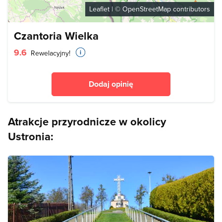
Leaflet
| ©
OpenStreetMap
contributors
Czantoria Wielka
9.6
Rewelacyjny!
Dodaj opinię
Atrakcje przyrodnicze w okolicy
Ustronia: