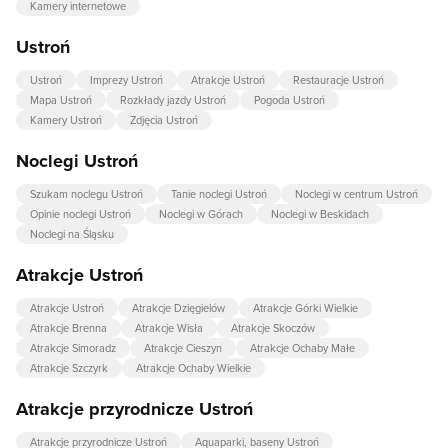
Kamery internetowe
Ustroń
Ustroń
Imprezy Ustroń
Atrakcje Ustroń
Restauracje Ustroń
Mapa Ustroń
Rozkłady jazdy Ustroń
Pogoda Ustroń
Kamery Ustroń
Zdjęcia Ustroń
Noclegi Ustroń
Szukam noclegu Ustroń
Tanie noclegi Ustroń
Noclegi w centrum Ustroń
Opinie noclegi Ustroń
Noclegi w Górach
Noclegi w Beskidach
Noclegi na Śląsku
Atrakcje Ustroń
Atrakcje Ustroń
Atrakcje Dzięgielów
Atrakcje Górki Wielkie
Atrakcje Brenna
Atrakcje Wisła
Atrakcje Skoczów
Atrakcje Simoradz
Atrakcje Cieszyn
Atrakcje Ochaby Małe
Atrakcje Szczyrk
Atrakcje Ochaby Wielkie
Atrakcje przyrodnicze Ustroń
Atrakcje przyrodnicze Ustroń
Aquaparki, baseny Ustroń