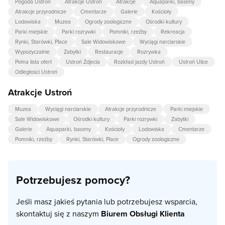
Pogoda Ustroń
Atrakcje Ustroń
Atrakcje
Aquaparki, baseny
Atrakcje przyrodnicze
Cmentarze
Galerie
Kościoły
Lodowiska
Muzea
Ogrody zoologiczne
Ośrodki kultury
Parki miejskie
Parki rozrywki
Pomniki, rzeźby
Rekreacja
Rynki, Starówki, Place
Sale Widowiskowe
Wyciągi narciarskie
Wypożyczalnie
Zabytki
Restauracje
Rozrywka
Pełna lista ofert
Ustroń Zdjecia
Rozkład jazdy Ustroń
Ustroń Ulice
Odległości Ustroń
Atrakcje Ustroń
Muzea
Wyciągi narciarskie
Atrakcje przyrodnicze
Parki miejskie
Sale Widowiskowe
Ośrodki kultury
Parki rozrywki
Zabytki
Galerie
Aquaparki, baseny
Kościoły
Lodowiska
Cmentarze
Pomniki, rzeźby
Rynki, Starówki, Place
Ogrody zoologiczne
Potrzebujesz pomocy?
Jeśli masz jakieś pytania lub potrzebujesz wsparcia,
skontaktuj się z naszym
Biurem Obsługi Klienta