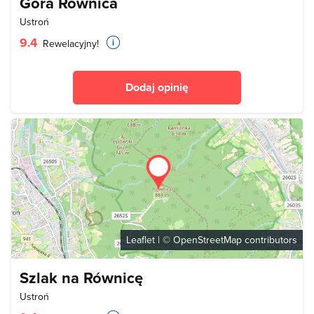
Góra Równica
Ustroń
9.4
Rewelacyjny!
Dodaj opinię
Leaflet
| ©
OpenStreetMap
contributors
Szlak na Równicę
Ustroń