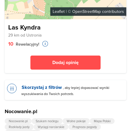
Leaflet
| ©
OpenStreetMap
contributors
Las Kyndra
29 km od Ustronia
10
Rewelacyjny!
Dodaj opinię
Skorzystaj z filtrów
, aby lepiej dopasować wyniki
wyszukiwania do Twoich potrzeb.
Nocowanie.pl
Nocowanie.pl
Szukam noclegu
Wolne pokoje
Mapa Polski
Rozkłady jazdy
Wyciągi narciarskie
Prognoza pogody