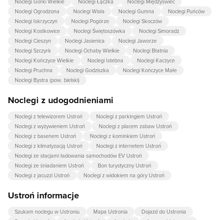
Noclegi Górki Wielkie
Noclegi Łączka
Noclegi Międzyświeć
Noclegi Ogrodzona
Noclegi Wisła
Noclegi Gumna
Noclegi Puńców
Noclegi Iskrzyczyn
Noclegi Pogórze
Noclegi Skoczów
Noclegi Kostkowice
Noclegi Świętoszówka
Noclegi Simoradz
Noclegi Cieszyn
Noclegi Jasienica
Noclegi Jaworze
Noclegi Szczyrk
Noclegi Ochaby Wielkie
Noclegi Błatnia
Noclegi Kończyce Wielkie
Noclegi Istebna
Noclegi Kaczyce
Noclegi Pruchna
Noclegi Godziszka
Noclegi Kończyce Małe
Noclegi Bystra (pow. bielski)
Noclegi z udogodnieniami
Noclegi z telewizorem Ustroń
Noclegi z parkingiem Ustroń
Noclegi z wyżywieniem Ustroń
Noclegi z placem zabaw Ustroń
Noclegi z basenem Ustroń
Noclegi z kominkiem Ustroń
Noclegi z klimatyzacją Ustroń
Noclegi z internetem Ustroń
Noclegi ze stacjami ładowania samochodów EV Ustroń
Noclegi ze śniadaniem Ustroń
Bon turystyczny Ustroń
Noclegi z jacuzzi Ustroń
Noclegi z widokiem na góry Ustroń
Ustroń informacje
Szukam noclegu w Ustroniu
Mapa Ustronia
Dojazd do Ustronia