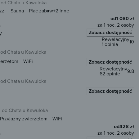
 od Chata u Kawuloka
zzi
Sauna
Plac zabaw
+2 inne
od
1 080 zł
za 1 noc, 2 osoby
)
Zobacz dostępność
y
Rewelacyjny
10
1 opinia
 od Chata u Kawuloka
ierzętom
WiFi
Zobacz dostępność
Rewelacyjny
9.8
62 opinie
 od Chata u Kawuloka
Zobacz dostępność
m od Chata u Kawuloka
Przyjazny zwierzętom
WiFi
od
428 zł
za 1 noc, 2 osoby
)