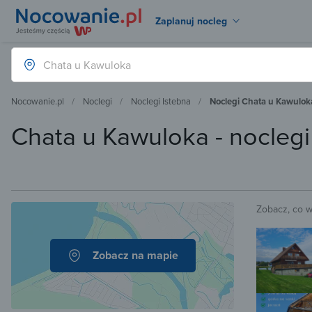
Zaplanuj nocleg
Nocowanie.pl
Noclegi
Noclegi Istebna
Noclegi Chata u Kawulok
Chata u Kawuloka - nocleg
Zobacz, co 
Zobacz na mapie