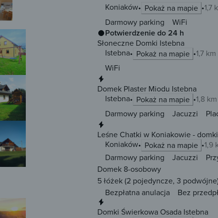
Koniaków
1,7
Pokaż na mapie
Darmowy parking
WiFi
Potwierdzenie do 24 h
Słoneczne Domki Istebna
Istebna
1,7 km
Pokaż na mapie
WiFi
Natychmiastowa rezerwacja
Domek Plaster Miodu Istebna
Istebna
1,8 km
Pokaż na mapie
Darmowy parking
Jacuzzi
Pla
Natychmiastowa rezerwacja
Leśne Chatki w Koniakowie - domki 
Koniaków
1,9
Pokaż na mapie
Darmowy parking
Jacuzzi
Prz
Domek 8-osobowy
5 łóżek
(2 pojedyncze, 3 podwójne
Bezpłatna anulacja
Bez przedp
Natychmiastowa rezerwacja
Domki Świerkowa Osada Istebna