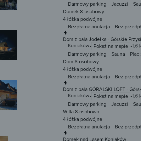
Darmowy parking
Jacuzzi
Sa
Domek 8-osobowy
4 łóżka
podwójne
Bezpłatna anulacja
Bez przedp
Natychmiastowa rezerwacja
Dom z bala Jodełka - Górskie Przys
Koniaków
1,6
Pokaż na mapie
Darmowy parking
Sauna
Plac
Dom 8-osobowy
4 łóżka
podwójne
Bezpłatna anulacja
Bez przedp
Natychmiastowa rezerwacja
Dom z bala GÓRALSKI LOFT - Górsk
Koniaków
1,6
Pokaż na mapie
Darmowy parking
Jacuzzi
Sa
Willa 8-osobowa
4 łóżka
podwójne
Bezpłatna anulacja
Bez przedp
Natychmiastowa rezerwacja
Domek nad Lasem Koniaków