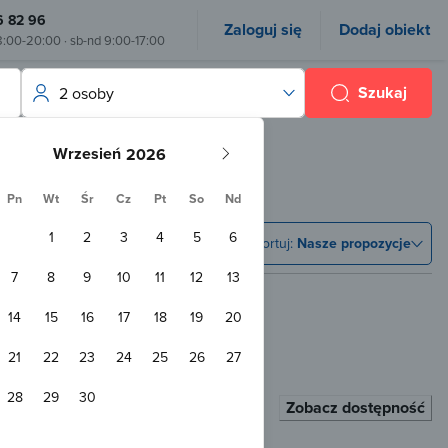
6 82 96
Zaloguj się
Dodaj obiekt
8:00-20:00 · sb-nd 9:00-17:00
Szukaj
2 osoby
Wrzesień
Pn
Wt
Śr
Cz
Pt
So
Nd
1
2
3
4
5
6
Sortuj:
Nasze propozycje
7
8
9
10
11
12
13
14
15
16
17
18
19
20
21
22
23
24
25
26
27
 od Chata u Kawuloka
28
29
30
 zabaw
Przyjazny zwierzętom
WiFi
Zobacz dostępność