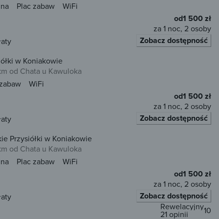
una
Plac zabaw
WiFi
od
1 500 zł
za 1 noc, 2 osoby
Zobacz dostępność
łaty
iółki w Koniakowie
 km od Chata u Kawuloka
 zabaw
WiFi
od
1 500 zł
za 1 noc, 2 osoby
Zobacz dostępność
łaty
ie Przysiółki w Koniakowie
 km od Chata u Kawuloka
una
Plac zabaw
WiFi
od
1 500 zł
za 1 noc, 2 osoby
Zobacz dostępność
łaty
Rewelacyjny
10
21 opinii