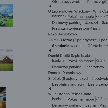
Oferta bezzwrotna
Płatne z gór
Natychmiastowa rezerwacja
U Lawendowej Wiedźmy - Willa Cza
Istebna
2,2 k
Pokaż na mapie
Darmowy parking
Jacuzzi
Sa
Przyjazny zwierzętom
+1 inny
Pokój 4-osobowy
2
25 m
3 łóżka
(2 pojedyncze, 1 po
Śniadanie
w cenie
Oferta bezz
Natychmiastowa rezerwacja
Domki Krótki Szpic Istebna
Istebna
2,2 k
Pokaż na mapie
Darmowy parking
Plac zabaw
Domek 10-osobowy
8 łóżek
(6 pojedynczych, 2 podwój
Bezpłatna anulacja
Bez przedp
Natychmiastowa rezerwacja
Willa Istebna Pełna Chata
Istebna
2,3 k
Pokaż na mapie
Darmowy parking
Sauna
Plac