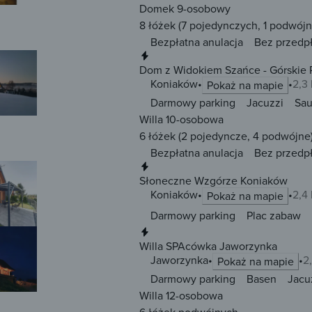
Domek 9-osobowy
8 łóżek
(7 pojedynczych, 1 podwójn
Bezpłatna anulacja
Bez przedp
Natychmiastowa rezerwacja
Dom z Widokiem Szańce - Górskie P
Koniaków
2,3
Pokaż na mapie
Darmowy parking
Jacuzzi
Sa
Willa 10-osobowa
6 łóżek
(2 pojedyncze, 4 podwójne
Bezpłatna anulacja
Bez przedp
Natychmiastowa rezerwacja
Słoneczne Wzgórze Koniaków
Koniaków
2,4
Pokaż na mapie
Darmowy parking
Plac zabaw
Natychmiastowa rezerwacja
Willa SPAcówka Jaworzynka
Jaworzynka
2
Pokaż na mapie
Darmowy parking
Basen
Jacu
Willa 12-osobowa
6 łóżek
podwójnych