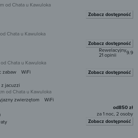
 km od Chata u Kawuloka
Zobacz dostępność
 od Chata u Kawuloka
Zobacz dostępność
Rewelacyjny
9.9
21 opinii
 od Chata u Kawuloka
c zabaw
WiFi
Zobacz dostępność
z jacuzzi
 km od Chata u Kawuloka
yjazny zwierzętom
WiFi
od
850 zł
za 1 noc, 2 osoby
)
Zobacz dostępność
łaty