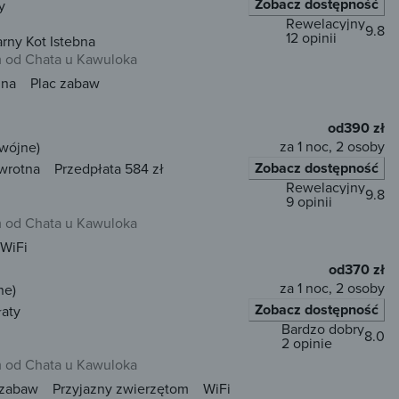
Zobacz dostępność
y
Rewelacyjny
9.8
12 opinii
rny Kot Istebna
m od Chata u Kawuloka
una
Plac zabaw
od
390 zł
za 1 noc, 2 osoby
dwójne)
Zobacz dostępność
wrotna
Przedpłata 584 zł
Rewelacyjny
9.8
9 opinii
m od Chata u Kawuloka
WiFi
od
370 zł
za 1 noc, 2 osoby
ne)
Zobacz dostępność
łaty
Bardzo dobry
8.0
2 opinie
m od Chata u Kawuloka
 zabaw
Przyjazny zwierzętom
WiFi