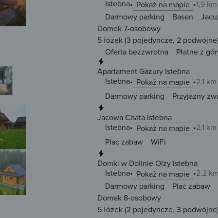
Istebna
1,9 km
Pokaż na mapie
Darmowy parking
Basen
Jacu
Domek 7-osobowy
5 łóżek
(3 pojedyncze, 2 podwójne
Oferta bezzwrotna
Płatne z gór
Natychmiastowa rezerwacja
Apartament Gazury Istebna
Istebna
2,1 km
Pokaż na mapie
Darmowy parking
Przyjazny zw
Natychmiastowa rezerwacja
Jacowa Chata Istebna
Istebna
2,1 km
Pokaż na mapie
Plac zabaw
WiFi
Natychmiastowa rezerwacja
Domki w Dolinie Olzy Istebna
Istebna
2,2 k
Pokaż na mapie
Darmowy parking
Plac zabaw
Domek 8-osobowy
5 łóżek
(2 pojedyncze, 3 podwójne