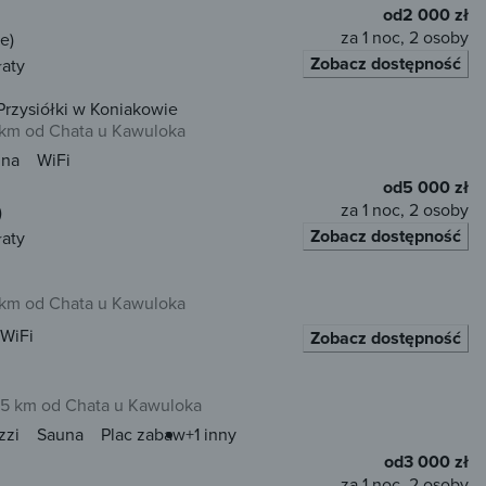
od
2 000 zł
za 1 noc, 2 osoby
e)
Zobacz dostępność
łaty
rzysiółki w Koniakowie
 km od Chata u Kawuloka
una
WiFi
od
5 000 zł
za 1 noc, 2 osoby
)
Zobacz dostępność
łaty
 km od Chata u Kawuloka
WiFi
Zobacz dostępność
,5 km od Chata u Kawuloka
zzi
Sauna
Plac zabaw
+1 inny
od
3 000 zł
za 1 noc, 2 osoby