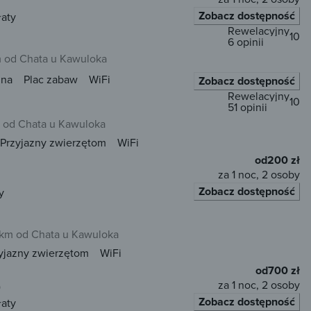
Zobacz dostępność
łaty
Rewelacyjny
10
6 opinii
m od Chata u Kawuloka
una
Plac zabaw
WiFi
Zobacz dostępność
Rewelacyjny
10
51 opinii
m od Chata u Kawuloka
Przyjazny zwierzętom
WiFi
od
200 zł
za 1 noc, 2 osoby
Zobacz dostępność
y
 km od Chata u Kawuloka
yjazny zwierzętom
WiFi
od
700 zł
za 1 noc, 2 osoby
)
Zobacz dostępność
łaty