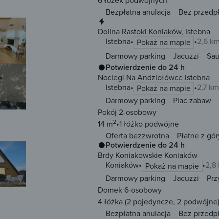
Bezpłatna anulacja
Bez przedp
Natychmiastowa rezerwacja
Dolina Rastoki Koniaków, Istebna
Istebna
2,6 k
Pokaż na mapie
Darmowy parking
Jacuzzi
Sa
Potwierdzenie do 24 h
Noclegi Na Andziołówce Istebna
Istebna
2,7 k
Pokaż na mapie
Darmowy parking
Plac zabaw
Pokój 2-osobowy
2
14 m
1 łóżko
podwójne
Oferta bezzwrotna
Płatne z gór
Potwierdzenie do 24 h
Brdy Koniakowskie Koniaków
Koniaków
2,8
Pokaż na mapie
Darmowy parking
Jacuzzi
Prz
Domek 6-osobowy
4 łóżka
(2 pojedyncze, 2 podwójne
Bezpłatna anulacja
Bez przedp