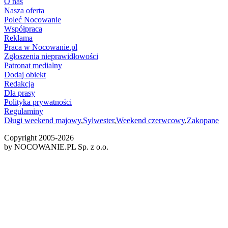
O nas
Nasza oferta
Poleć Nocowanie
Współpraca
Reklama
Praca w Nocowanie.pl
Zgłoszenia nieprawidłowości
Patronat medialny
Dodaj obiekt
Redakcja
Dla prasy
Polityka prywatności
Regulaminy
Długi weekend majowy
,
Sylwester
,
Weekend czerwcowy
,
Zakopane
Copyright 2005-
2026
by NOCOWANIE.PL Sp. z o.o.