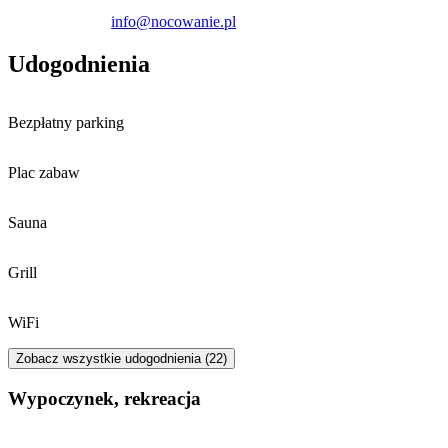
info@nocowanie.pl
Goście podróżujący samochodem mają do dyspozycji bezpłatny,
prywatny parking na terenie posesji. Doba noclegowa rozpoczyna
Udogodnienia
się o godzinie 14:00 i kończy o 11:00.
Bezpłatny parking
Plac zabaw
Sauna
Grill
WiFi
Zobacz wszystkie udogodnienia (22)
Wypoczynek, rekreacja