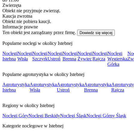
Zwierzęta
Obiekt nie przyjmuje zwierząt.
Kaucja zwrotna
Obiekt nie pobiera kaucji.
Informacje prawne
Ten obiekt jest zarządzany przez firmę.
Dowiedz się więcej
Popularne noclegi w okolicy Istebnej
Noclegi
Noclegi
Noclegi
Noclegi
Noclegi
Noclegi
Noclegi
Noclegi
Noc
Istebna
Wisła
Szczyrk
Ustroń
Brenna
Żywiec
Rajcza
Węgierska
Zw
Górka
Popularne agroturystyka w okolicy Istebnej
Agroturystyka
Agroturystyka
Agroturystyka
Agroturystyka
Agroturyst
Istebna
Wisła
Ustroń
Brenna
Rajcza
Regiony w okolicy Istebnej
Noclegi Góry
Noclegi Beskidy
Noclegi Śląsk
Noclegi Górny Śląsk
Kategorie noclegowe w Istebnej