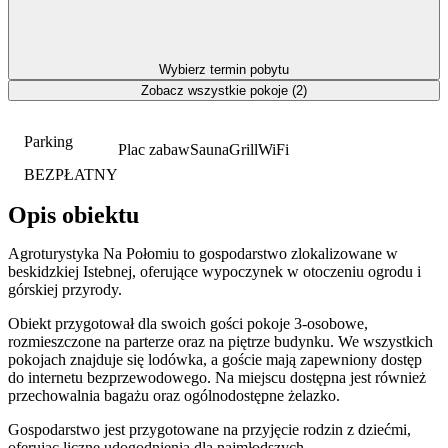
Wybierz termin pobytu
Zobacz wszystkie pokoje (2)
Parking
Plac zabaw
Sauna
Grill
WiFi
BEZPŁATNY
Opis obiektu
Agroturystyka Na Połomiu to gospodarstwo zlokalizowane w
beskidzkiej Istebnej, oferujące wypoczynek w otoczeniu ogrodu i
górskiej przyrody.
Obiekt przygotował dla swoich gości pokoje 3-osobowe,
rozmieszczone na parterze oraz na piętrze budynku. We wszystkich
pokojach znajduje się lodówka, a goście mają zapewniony dostęp
do internetu bezprzewodowego. Na miejscu dostępna jest również
przechowalnia bagażu oraz ogólnodostępne żelazko.
Gospodarstwo jest przygotowane na przyjęcie rodzin z dziećmi,
oferując liczne udogodnienia dla najmłodszych.