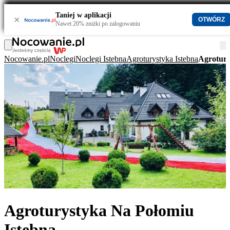
Taniej w aplikacji
×
OTWÓRZ
Nawet 20% zniżki po zalogowaniu
Nocowanie.pl
Noclegi
Noclegi Istebna
Agroturystyka Istebna
Agrotury
Agroturystyka Na Połomiu
Istebna