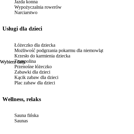
Jazda konna
Wypożyczalnia rowerów
Narciarstwo
usługi dla dzieci
Łóżeczko dla dziecka
Możliwość podgrzania pokarmu dla niemowląt
Krzesło do karmienia dziecka
Trampolina
Wybierz daty
Wybierz daty
Przenośne łóżeczko
Zabawki dla dzieci
Kącik zabaw dla dzieci
Plac zabaw dla dzieci
Wellness, relaks
Sauna fińska
Saunas