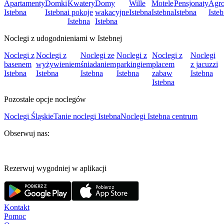
Apartamenty
Domki
Kwatery
Domy
Wille
Motele
Pensjonaty
Agro
Istebna
Istebna
i pokoje
wakacyjne
Istebna
Istebna
Istebna
Iste
Istebna
Istebna
Noclegi z udogodnieniami w Istebnej
Noclegi z
Noclegi z
Noclegi ze
Noclegi z
Noclegi z
Noclegi
basenem
wyżywieniem
śniadaniem
parkingiem
placem
z jacuzzi
Istebna
Istebna
Istebna
Istebna
zabaw
Istebna
Istebna
Pozostałe opcje noclegów
Noclegi Śląskie
Tanie noclegi Istebna
Noclegi Istebna centrum
Obserwuj nas:
Rezerwuj wygodniej w aplikacji
Kontakt
Pomoc