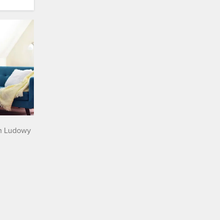
 i
 te
om
alność i
alnego
są tu
m Ludowy
ie tylko
raju