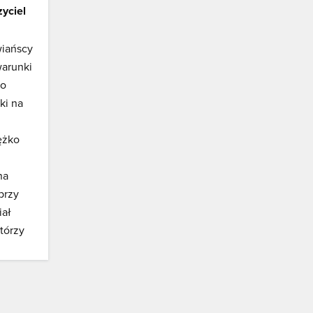
yciel
wiańscy
warunki
go
ki na
ężko
na
przy
iał
tórzy
ek