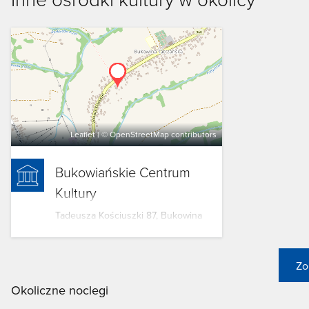
uczy się tradycyjnych rzemiosł: kowalstwa, garncarstwa, haft
Źródło: www.bukowinatatrzanska.pl
Leaflet
| ©
OpenStreetMap
contributors
Bukowiańskie Centrum
Kultury
Tadeusza Kościuszki 87, Bukowina
Tatrzańska
Zo
Okoliczne noclegi