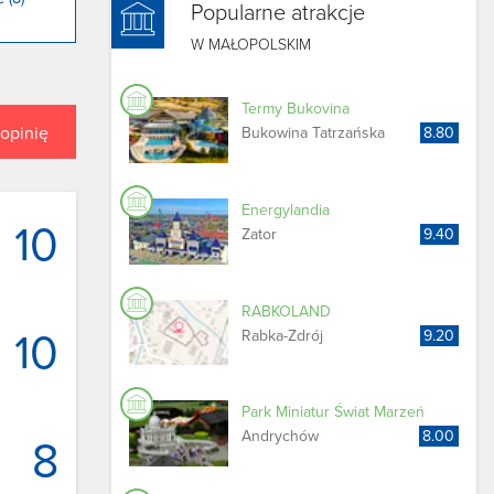
Popularne atrakcje
W MAŁOPOLSKIM
Termy Bukovina
opinię
Bukowina Tatrzańska
8.80
Energylandia
10
Zator
9.40
RABKOLAND
10
Rabka-Zdrój
9.20
Park Miniatur Świat Marzeń
Andrychów
8.00
8