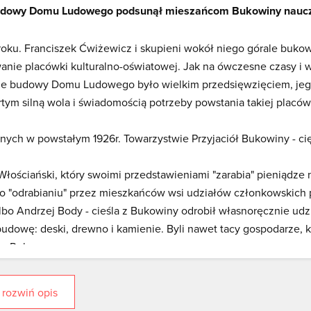
iu budowy Domu Ludowego podsunął mieszańcom Bukowiny naucz
ku. Franciszek Ćwiżewicz i skupieni wokół niego górale buko
anie placówki kulturalno-oświatowej. Jak na ówczesne czasy i 
ęcie budowy Domu Ludowego było wielkim przedsięwzięciem, je
rtym silną wola i świadomością potrzeby powstania takiej placów
nych w powstałym 1926r. Towarzystwie Przyjaciół Bukowiny - ci
łościański, który swoimi przedstawieniami "zarabia" pieniądze 
 "odrabianiu" przez mieszkańców wsi udziałów członkowskich 
lbo Andrzej Body - cieśla z Bukowiny odrobił własnoręcznie udz
budowę: deski, drewno i kamienie. Byli nawet tacy gospodarze, k
ku Rolnym.
y różne na przyszły Dom Ludowy to taki Antoni Chowaniec, Błaż
ym), lub płomienną odezwą Komitetu Budowy Domu Ludowego w
rozwiń opis
zarobić, kierownikowi dopomóc" - pisał - Jan Gałdyn.