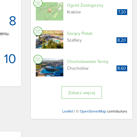
Ogród Zoologiczny
Kraków
7.20
8
aniu.
Gorący Potok
Szaflary
8.20
10
Chochołowskie Termy
Chochołów
8.60
Zobacz więcej
Leaflet
| ©
OpenStreetMap
contributors