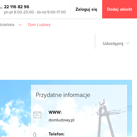
22 116 82 96
Zaloguj się
Dodaj obiekt
pn-pt 8:00-20:00 · sb-nd 9:00-17:00
trzańska
Dom Ludowy
Udostępnij
Przydatne informacje
WWW:
domludowy.pl
Telefon: