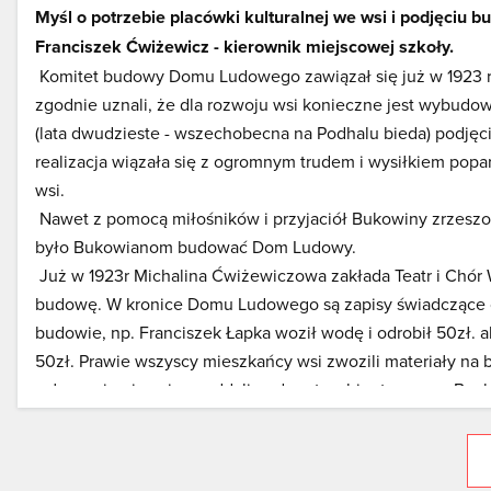
Myśl o potrzebie placówki kulturalnej we wsi i podjęc
Franciszek Ćwiżewicz - kierownik miejscowej szkoły.
Komitet budowy Domu Ludowego zawiązał się już w 1923 ro
zgodnie uznali, że dla rozwoju wsi konieczne jest wybudow
(lata dwudzieste - wszechobecna na Podhalu bieda) podj
realizacja wiązała się z ogromnym trudem i wysiłkiem popa
wsi.
Nawet z pomocą miłośników i przyjaciół Bukowiny zrzeszo
było Bukowianom budować Dom Ludowy.
Już w 1923r Michalina Ćwiżewiczowa zakłada Teatr i Chór W
budowę. W kronice Domu Ludowego są zapisy świadczące o
budowie, np. Franciszek Łapka woził wodę i odrobił 50zł. a
50zł. Prawie wszyscy mieszkańcy wsi zwozili materiały na 
całe swoje ojcowizny oddali pod zastaw hipoteczny w Ban
"Kie nie było dudków na drzewo, na kamienie, na materiał
Budz, Kazimierz Król - idom we świat z kinem (objazdow
Bukowinie - po Zakopanem, po wsiach, coby ino co zebrać, 