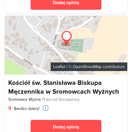
Dodaj opinię
Leaflet
| ©
OpenStreetMap
contributors
Kościół św. Stanisława Biskupa
Męczennika w Sromowcach Wyżnych
Sromowce Wyżne
11 km od Szczawnicy
9
Bardzo dobry!
Dodaj opinię