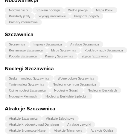
Nocowanie.pl
Nocowanie.pl
Szukam noclegu
Wolne pokoje
Mapa Polski
Rozkłady jazdy
Wyciągi narciarskie
Prognoza pogody
Kamery internetowe
Szczawnica
Szczawnica
Imprezy Szczawnica
Atrakcje Szczawnica
Restauracje Szczawnica
Mapa Szczawnica
Rozkłady jazdy Szczawnica
Pogoda Szczawnica
Kamery Szczawnica
Zdjęcia Szczawnica
Noclegi Szczawnica
Szukam noclegu Szczawnica
Wolne pokoje Szczawnica
Tanie noclegi Szczawnica
Noclegi w centrum Szczawnica
Opinie noclegi Szczawnica
Noclegi w Górach
Noclegi w Beskidach
Noclegi w Pieninach
Noclegi w Beskidzie Sądeckim
Atrakcje Szczawnica
Atrakcje Szczawnica
Atrakcje Szlachtowa
Atrakcje Krościenko nad Dunajcem
Atrakcje Jaworki
Atrakcje Sromowce Niżne
Atrakcje Tylmanowa
Atrakcje Obidza