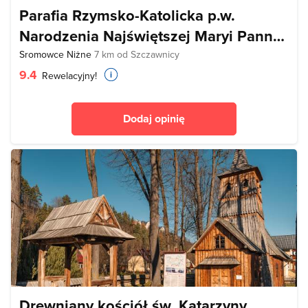
Parafia Rzymsko-Katolicka p.w.
Narodzenia Najświętszej Maryi Panny
w Sromowcach Niżnych
Sromowce Niżne
7 km od Szczawnicy
9.4
Rewelacyjny!
Dodaj opinię
Drewniany kościół św. Katarzyny