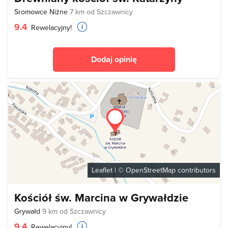
Sromowce Niżne
7 km od Szczawnicy
9.4
Rewelacyjny!
Dodaj opinię
Leaflet
| ©
OpenStreetMap
contributors
Kościół św. Marcina w Grywałdzie
Grywałd
9 km od Szczawnicy
9.4
Rewelacyjny!