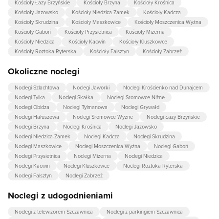
Kościoły Łazy Brzyńskie
Kościoły Brzyna
Kościoły Krośnica
Kościoły Jazowsko
Kościoły Niedzica-Zamek
Kościoły Kadcza
Kościoły Skrudzina
Kościoły Maszkowice
Kościoły Moszczenica Wyżna
Kościoły Gaboń
Kościoły Przysietnica
Kościoły Mizerna
Kościoły Niedzica
Kościoły Kacwin
Kościoły Kluszkowce
Kościoły Roztoka Ryterska
Kościoły Falsztyn
Kościoły Zabrzeż
Okoliczne noclegi
Noclegi Szlachtowa
Noclegi Jaworki
Noclegi Krościenko nad Dunajcem
Noclegi Tylka
Noclegi Skałka
Noclegi Sromowce Niżne
Noclegi Obidza
Noclegi Tylmanowa
Noclegi Grywałd
Noclegi Hałuszowa
Noclegi Sromowce Wyżne
Noclegi Łazy Brzyńskie
Noclegi Brzyna
Noclegi Krośnica
Noclegi Jazowsko
Noclegi Niedzica-Zamek
Noclegi Kadcza
Noclegi Skrudzina
Noclegi Maszkowice
Noclegi Moszczenica Wyżna
Noclegi Gaboń
Noclegi Przysietnica
Noclegi Mizerna
Noclegi Niedzica
Noclegi Kacwin
Noclegi Kluszkowce
Noclegi Roztoka Ryterska
Noclegi Falsztyn
Noclegi Zabrzeż
Noclegi z udogodnieniami
Noclegi z telewizorem Szczawnica
Noclegi z parkingiem Szczawnica