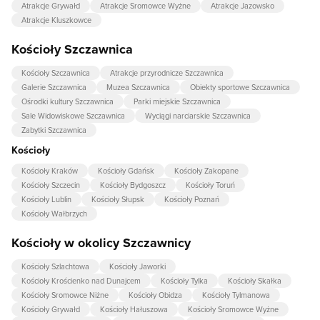
Atrakcje Grywałd
Atrakcje Sromowce Wyżne
Atrakcje Jazowsko
Atrakcje Kluszkowce
Kościoły Szczawnica
Kościoły Szczawnica
Atrakcje przyrodnicze Szczawnica
Galerie Szczawnica
Muzea Szczawnica
Obiekty sportowe Szczawnica
Ośrodki kultury Szczawnica
Parki miejskie Szczawnica
Sale Widowiskowe Szczawnica
Wyciągi narciarskie Szczawnica
Zabytki Szczawnica
Kościoły
Kościoły Kraków
Kościoły Gdańsk
Kościoły Zakopane
Kościoły Szczecin
Kościoły Bydgoszcz
Kościoły Toruń
Kościoły Lublin
Kościoły Słupsk
Kościoły Poznań
Kościoły Wałbrzych
Kościoły w okolicy Szczawnicy
Kościoły Szlachtowa
Kościoły Jaworki
Kościoły Krościenko nad Dunajcem
Kościoły Tylka
Kościoły Skałka
Kościoły Sromowce Niżne
Kościoły Obidza
Kościoły Tylmanowa
Kościoły Grywałd
Kościoły Hałuszowa
Kościoły Sromowce Wyżne