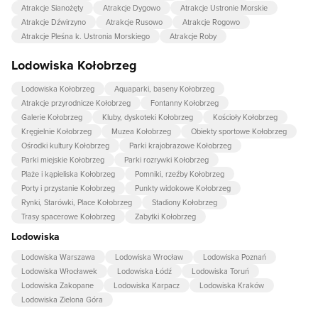
Atrakcje Sianożęty
Atrakcje Dygowo
Atrakcje Ustronie Morskie
Atrakcje Dźwirzyno
Atrakcje Rusowo
Atrakcje Rogowo
Atrakcje Pleśna k. Ustronia Morskiego
Atrakcje Roby
Lodowiska Kołobrzeg
Lodowiska Kołobrzeg
Aquaparki, baseny Kołobrzeg
Atrakcje przyrodnicze Kołobrzeg
Fontanny Kołobrzeg
Galerie Kołobrzeg
Kluby, dyskoteki Kołobrzeg
Kościoły Kołobrzeg
Kręgielnie Kołobrzeg
Muzea Kołobrzeg
Obiekty sportowe Kołobrzeg
Ośrodki kultury Kołobrzeg
Parki krajobrazowe Kołobrzeg
Parki miejskie Kołobrzeg
Parki rozrywki Kołobrzeg
Plaże i kąpieliska Kołobrzeg
Pomniki, rzeźby Kołobrzeg
Porty i przystanie Kołobrzeg
Punkty widokowe Kołobrzeg
Rynki, Starówki, Place Kołobrzeg
Stadiony Kołobrzeg
Trasy spacerowe Kołobrzeg
Zabytki Kołobrzeg
Lodowiska
Lodowiska Warszawa
Lodowiska Wrocław
Lodowiska Poznań
Lodowiska Włocławek
Lodowiska Łódź
Lodowiska Toruń
Lodowiska Zakopane
Lodowiska Karpacz
Lodowiska Kraków
Lodowiska Zielona Góra