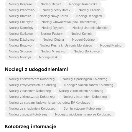
Noclegi Bezpraw
Noclegi Bagicz
Noclegi Stramniczka
Noclegi Przećmino
Noclegi Stary Borek
Noclegi Czernin
Noclegi Błotnica
Noclegi Nowy Borek
Noclegi Dębogard
Noclegi Charzyno
Noclegi Głowaczewo (pow. kołobrzeski)
Noclegi Sianożęty
Noclegi Dygowo
Noclegi Ustronie Morskie
Noclegi Stojkowo
Noclegi Pustary
Noclegi Kukinia
Noclegi Dźwirzyno
Noclegi Ołużna
Noclegi Gościno
Noclegi Rogowo
Noclegi Pleśna k. Ustronia Morskiego
Noclegi Kładno
Noclegi Skoczów
Noclegi Mrzeżyno
Noclegi Borkowice
Noclegi Mierzyn
Noclegi Gąski
Noclegi z udogodnieniami
Noclegi z telewizorem Kołobrzeg
Noclegi z parkingiem Kołobrzeg
Noclegi z wyżywieniem Kołobrzeg
Noclegi z placem zabaw Kołobrzeg
Noclegi z basenem Kołobrzeg
Noclegi z kominkiem Kołobrzeg
Noclegi z klimatyzacją Kołobrzeg
Noclegi z internetem Kołobrzeg
Noclegi ze stacjami ładowania samochodów EV Kołobrzeg
Noclegi ze śniadaniem Kołobrzeg
Bon turystyczny Kołobrzeg
Noclegi z jacuzzi Kołobrzeg
Noclegi z widokiem na morze Kołobrzeg
Kołobrzeg informacje