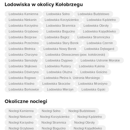
Lodowiska w okolicy Kołobrzegu
Lodowiska Kamienna
Lodowiska Solno
Lodowiska Budzistowo
Lodowiska Niekanin
Lodowiska Korzyścienko
Lodowiska Kądzielno
Lodowiska Korzystno
Lodowiska Stramnica
Lodowiska Obroty
Lodowiska Grzybowo
Lodowiska Bogucino
Lodowiska Kopydłówko
Lodowiska Bezpraw
Lodowiska Bagicz
Lodowiska Stramniczka
Lodowiska Przećmino
Lodowiska Stary Borek
Lodowiska Czernin
Lodowiska Błotnica
Lodowiska Nowy Borek
Lodowiska Dębogard
Lodowiska Charzyno
Lodowiska Głowaczewo (pow. kołobrzeski)
Lodowiska Sianożęty
Lodowiska Dygowo
Lodowiska Ustronie Morskie
Lodowiska Stojkowo
Lodowiska Pustary
Lodowiska Kukinia
Lodowiska Dźwirzyno
Lodowiska Ołużna
Lodowiska Gościno
Lodowiska Rogowo
Lodowiska Pleśna k. Ustronia Morskiego
Lodowiska Kładno
Lodowiska Skoczów
Lodowiska Mrzeżyno
Lodowiska Borkowice
Lodowiska Mierzyn
Lodowiska Gąski
Okoliczne noclegi
Noclegi Kamienna
Noclegi Solno
Noclegi Budzistowo
Noclegi Niekanin
Noclegi Korzyścienko
Noclegi Kądzielno
Noclegi Korzystno
Noclegi Stramnica
Noclegi Obroty
Noclegi Grzybowo
Noclegi Bogucino
Noclegi Kopydłówko