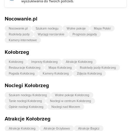
wyszukiwania do Twoich potrzeb.
Nocowanie.pl
Nocowanie.pl
Szukam noclegu
Wolne pokoje
Mapa Polski
Rozkłady jazdy
Wyciągi narciarskie
Prognoza pogody
Kamery internetowe
Kołobrzeg
Kołobrzeg
Imprezy Kołobrzeg
Atrakcje Kołobrzeg
Restauracje Kołobrzeg
Mapa Kołobrzeg
Rozkłady jazdy Kołobrzeg
Pogoda Kołobrzeg
Kamery Kołobrzeg
Zdjęcia Kołobrzeg
Noclegi Kołobrzeg
Szukam noclegu Kołobrzeg
Wolne pokoje Kołobrzeg
Tanie noclegi Kołobrzeg
Noclegi w centrum Kołobrzeg
Opinie noclegi Kołobrzeg
Noclegi nad Morzem
Atrakcje Kołobrzeg
Atrakcje Kołobrzeg
Atrakcje Grzybowo
Atrakcje Bagicz