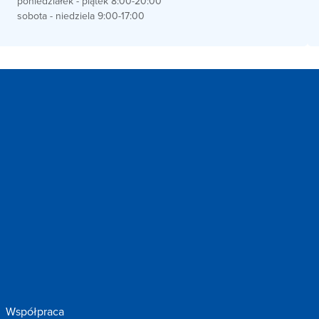
poniedziałek - piątek 8:00-20:00
sobota - niedziela 9:00-17:00
Współpraca