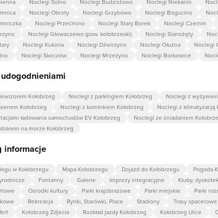
mienna
Noclegi Solno
Noclegi Budzistowo
Noclegi Niekanin
Nocl
amnica
Noclegi Obroty
Noclegi Grzybowo
Noclegi Bogucino
Nocl
amniczka
Noclegi Przećmino
Noclegi Stary Borek
Noclegi Czernin
rzyno
Noclegi Głowaczewo (pow. kołobrzeski)
Noclegi Sianożęty
Noc
tary
Noclegi Kukinia
Noclegi Dźwirzyno
Noclegi Ołużna
Noclegi 
dno
Noclegi Skoczów
Noclegi Mrzeżyno
Noclegi Borkowice
Nocl
z udogodnieniami
elewizorem Kołobrzeg
Noclegi z parkingiem Kołobrzeg
Noclegi z wyżywie
asenem Kołobrzeg
Noclegi z kominkiem Kołobrzeg
Noclegi z klimatyzacją
stacjami ładowania samochodów EV Kołobrzeg
Noclegi ze śniadaniem Kołobrz
idokiem na morze Kołobrzeg
 informacje
legu w Kołobrzegu
Mapa Kołobrzegu
Dojazd do Kołobrzegu
Pogoda K
zyrodnicze
Fontanny
Galerie
Imprezy integracyjne
Kluby, dyskotek
rtowe
Ośrodki kultury
Parki krajobrazowe
Parki miejskie
Parki roz
okowe
Rekreacja
Rynki, Starówki, Place
Stadiony
Trasy spacerowe
fert
Kołobrzeg Zdjecia
Rozkład jazdy Kołobrzeg
Kołobrzeg Ulice
O