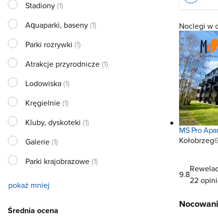
Stadiony
(1)
Aquaparki, baseny
(1)
Noclegi w 
Parki rozrywki
(1)
Atrakcje przyrodnicze
(1)
Lodowiska
(1)
Kręgielnie
(1)
Kluby, dyskoteki
(1)
MS Pro Apa
Kołobrzeg
6
Galerie
(1)
Parki krajobrazowe
(1)
Rewelac
9.8
22 opin
pokaż mniej
Nocowani
Średnia ocena