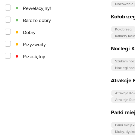
Nocowanie.
Rewelacyjny!
Kołobrze
Bardzo dobry
Kołobrzeg
Dobry
Kamery Koł
Przyzwoity
Noclegi 
Przeciętny
Szukam noc
Noclegi na
Atrakcje 
Atrakcje Ko
Atrakcje Ru
Parki mie
Parki miejsk
Kluby, dysk