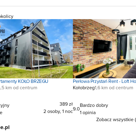
okolicy
rtamenty KOŁO BRZEGU
Perłowa Przystań Rent - Loft H
,5 km od centrum
Kołobrzeg
1,6 km od centrum
389 zł
yjny
Bardzo dobry
9.0
2 osoby, 1 noc
ie
1 opinia
Zobacz wszystkie (
e.pl