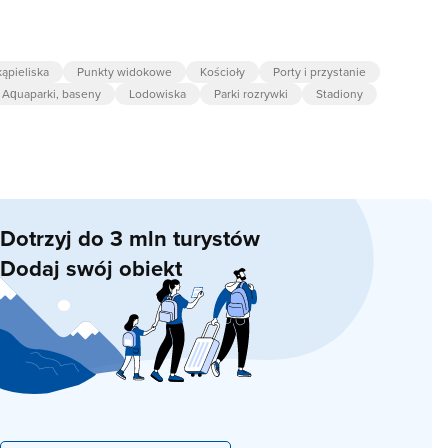
kąpieliska
Punkty widokowe
Kościoły
Porty i przystanie
Aquaparki, baseny
Lodowiska
Parki rozrywki
Stadiony
Dotrzyj do 3 mln turystów
Dodaj swój obiekt