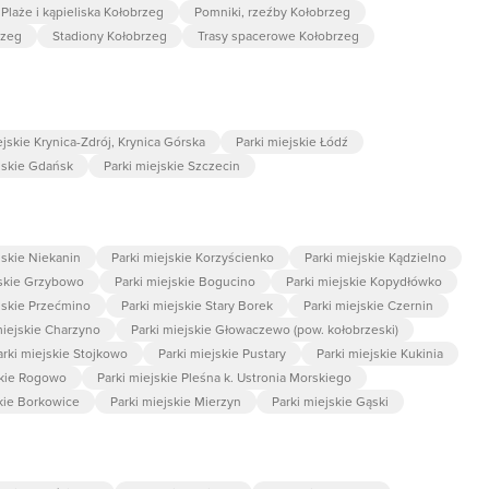
Plaże i kąpieliska Kołobrzeg
Pomniki, rzeźby Kołobrzeg
rzeg
Stadiony Kołobrzeg
Trasy spacerowe Kołobrzeg
ejskie Krynica-Zdrój, Krynica Górska
Parki miejskie Łódź
jskie Gdańsk
Parki miejskie Szczecin
jskie Niekanin
Parki miejskie Korzyścienko
Parki miejskie Kądzielno
jskie Grzybowo
Parki miejskie Bogucino
Parki miejskie Kopydłówko
jskie Przećmino
Parki miejskie Stary Borek
Parki miejskie Czernin
miejskie Charzyno
Parki miejskie Głowaczewo (pow. kołobrzeski)
arki miejskie Stojkowo
Parki miejskie Pustary
Parki miejskie Kukinia
skie Rogowo
Parki miejskie Pleśna k. Ustronia Morskiego
skie Borkowice
Parki miejskie Mierzyn
Parki miejskie Gąski