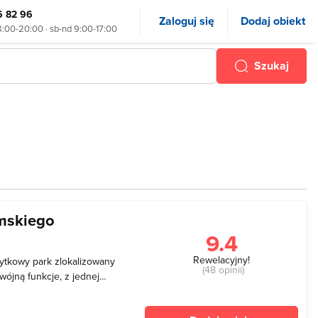
6 82 96
Zaloguj się
Dodaj obiekt
8:00-20:00 · sb-nd 9:00-17:00
Szukaj
omskiego
9.4
Rewelacyjny!
bytkowy park zlokalizowany
(48 opinii)
ójną funkcje, z jednej
Uzdrowiska Kołobrzeg a z
d skutkami sztormów. Na