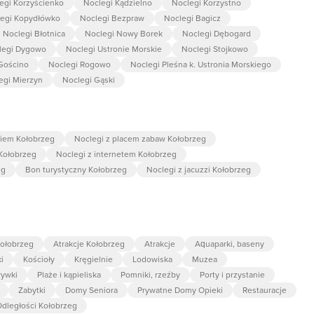
egi Korzyścienko
Noclegi Kądzielno
Noclegi Korzystno
egi Kopydłówko
Noclegi Bezpraw
Noclegi Bagicz
Noclegi Błotnica
Noclegi Nowy Borek
Noclegi Dębogard
legi Dygowo
Noclegi Ustronie Morskie
Noclegi Stojkowo
Gościno
Noclegi Rogowo
Noclegi Pleśna k. Ustronia Morskiego
egi Mierzyn
Noclegi Gąski
niem Kołobrzeg
Noclegi z placem zabaw Kołobrzeg
 Kołobrzeg
Noclegi z internetem Kołobrzeg
eg
Bon turystyczny Kołobrzeg
Noclegi z jacuzzi Kołobrzeg
ołobrzeg
Atrakcje Kołobrzeg
Atrakcje
Aquaparki, baseny
i
Kościoły
Kręgielnie
Lodowiska
Muzea
rywki
Plaże i kąpieliska
Pomniki, rzeźby
Porty i przystanie
Zabytki
Domy Seniora
Prywatne Domy Opieki
Restauracje
dległości Kołobrzeg