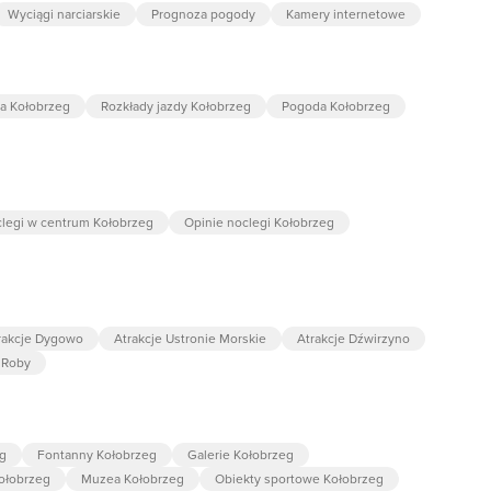
Wyciągi narciarskie
Prognoza pogody
Kamery internetowe
a Kołobrzeg
Rozkłady jazdy Kołobrzeg
Pogoda Kołobrzeg
legi w centrum Kołobrzeg
Opinie noclegi Kołobrzeg
rakcje Dygowo
Atrakcje Ustronie Morskie
Atrakcje Dźwirzyno
 Roby
eg
Fontanny Kołobrzeg
Galerie Kołobrzeg
ołobrzeg
Muzea Kołobrzeg
Obiekty sportowe Kołobrzeg