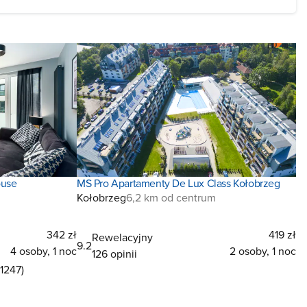
ouse
MS Pro Apartamenty De Lux Class Kołobrzeg
Kołobrzeg
6,2 km od centrum
342 zł
419 zł
Rewelacyjny
9.2
4 osoby, 1 noc
2 osoby, 1 noc
126 opinii
1247)