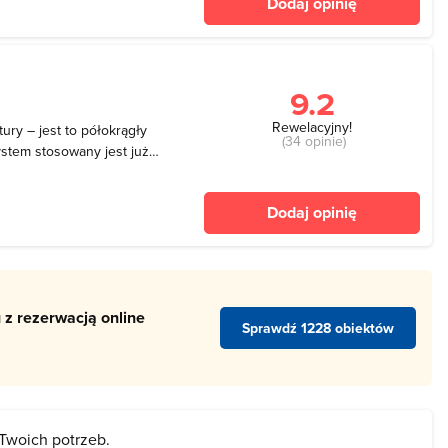
Dodaj opinię
9.2
Rewelacyjny!
ury – jest to półokrągły
(34 opinie)
ystem stosowany jest już
nością cieszyły się w
półczesnych parkach
Dodaj opinię
.
 z rezerwacją online
Sprawdź 1228 obiektów
 Twoich potrzeb.