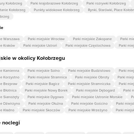
tury Kołobrzeg
Parki krajobrazowe Kołobrzeg
Parki rozrywki Kołobrzeg
stanie Kołobrzeg
Punkty widokowe Kołobrzeg
Rynki, Starówki, Place Kołob
obrzeg
ie
kie Warszawa
Parki miejskie Wrocław
Parki miejskie Zakopane
Parki mi
kie Kraków
Parki miejskie Ustroń
Parki miejskie Częstochowa
Parki mie
jskie w okolicy Kołobrzegu
kie Kamienna
Parki miejskie Solno
Parki miejskie Budzistowo
Parki mie
ie Korzystno
Parki miejskie Stramnica
Parki miejskie Obroty
Parki mie
kie Bezpraw
Parki miejskie Bagicz
Parki miejskie Stramniczka
Parki mie
ie Błotnica
Parki miejskie Nowy Borek
Parki miejskie Dębogard
Parki 
ie Sianożęty
Parki miejskie Dygowo
Parki miejskie Ustronie Morskie
P
kie Dźwirzyno
Parki miejskie Ołużna
Parki miejskie Gościno
Parki miej
ie Kładno
Parki miejskie Skoczów
Parki miejskie Mrzeżyno
Parki miej
 noclegi