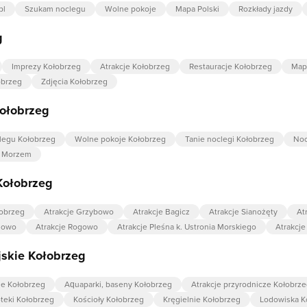
pl
Szukam noclegu
Wolne pokoje
Mapa Polski
Rozkłady jazdy
g
Imprezy Kołobrzeg
Atrakcje Kołobrzeg
Restauracje Kołobrzeg
Map
obrzeg
Zdjęcia Kołobrzeg
Kołobrzeg
legu Kołobrzeg
Wolne pokoje Kołobrzeg
Tanie noclegi Kołobrzeg
Noc
d Morzem
Kołobrzeg
łobrzeg
Atrakcje Grzybowo
Atrakcje Bagicz
Atrakcje Sianożęty
At
sowo
Atrakcje Rogowo
Atrakcje Pleśna k. Ustronia Morskiego
Atrakcje
jskie Kołobrzeg
ie Kołobrzeg
Aquaparki, baseny Kołobrzeg
Atrakcje przyrodnicze Kołobrz
oteki Kołobrzeg
Kościoły Kołobrzeg
Kręgielnie Kołobrzeg
Lodowiska K