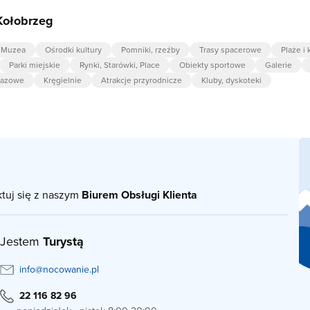
Kołobrzeg
Muzea
Ośrodki kultury
Pomniki, rzeźby
Trasy spacerowe
Plaże i 
Parki miejskie
Rynki, Starówki, Place
Obiekty sportowe
Galerie
brazowe
Kręgielnie
Atrakcje przyrodnicze
Kluby, dyskoteki
ktuj się z naszym
Biurem Obsługi Klienta
Jestem
Turystą
info@nocowanie.pl
22 116 82 96