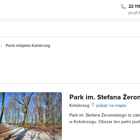
22 11
pn-pt 
Parki miejskie Kołobrzeg
Park im. Stefana Żer
Kołobrzeg
pokaż na mapie
Park im. Stefana Żeromskiego to za
w Kołobrzegu. Obszar ten pełni podw
strony pełni funkcje uzdrowiskową 
drugiej ma chronić ten obszar prze