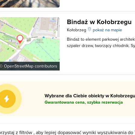
terenie parku rosną głównie rodzi
Bindaż w Kołobrzegu
Kołobrzeg
pokaż na mapie
Bindaż to element parkowej architekt
szpaler drzew, tworzący chłodnik. S
od kilku stuleci. Największą popular
czasach renesansu i baroku, we ws
bindaże są coraz rzadziej spotykane
 ©
OpenStreetMap
contributors
Wybrane dla Ciebie obiekty w Kołobrzegu
Gwarantowana cena, szybka rezerwacja
rzystaj z filtrów , aby lepiej dopasować wyniki wyszukiwania do