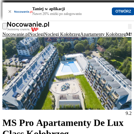
Taniej w aplikacji
×
OTWÓRZ
Nawet 20% zniżki po zalogowaniu
Nocowanie.pl
Noclegi
Noclegi Kołobrzeg
Apartamenty Kołobrzeg
MS 
9.2
MS Pro Apartamenty De Lux
Class Kołobrzeg