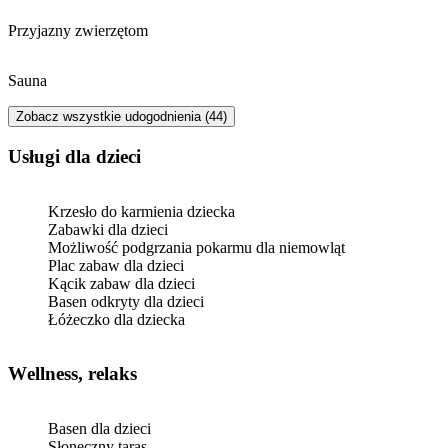
przeniesiona na platformę pośredniczącą,
przez którą dokonano rezerwacji, zamiast
Przyjazny zwierzętom
przez stronę internetową MS Pro
Apartamenty. Wobec braku odpowiedzi
dotyczącej zwrotu kosztów, sprawa zostaje
Sauna
skierowana do Miejskiego Rzecznika
Konsumentów.
Zobacz wszystkie udogodnienia (44)
usługi dla dzieci
Krzesło do karmienia dziecka
Zabawki dla dzieci
Możliwość podgrzania pokarmu dla niemowląt
Plac zabaw dla dzieci
Kącik zabaw dla dzieci
Basen odkryty dla dzieci
Łóżeczko dla dziecka
Wellness, relaks
Basen dla dzieci
Słoneczny taras