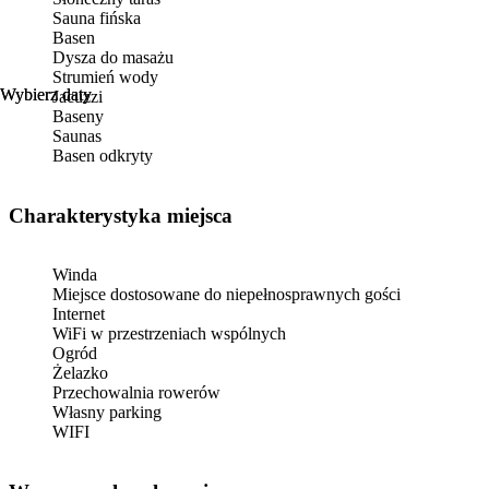
Sauna fińska
Basen
Dysza do masażu
Strumień wody
Wybierz daty
Wybierz daty
Jacuzzi
Baseny
Saunas
Basen odkryty
Charakterystyka miejsca
Winda
Miejsce dostosowane do niepełnosprawnych gości
Internet
WiFi w przestrzeniach wspólnych
Ogród
Żelazko
Przechowalnia rowerów
Własny parking
WIFI