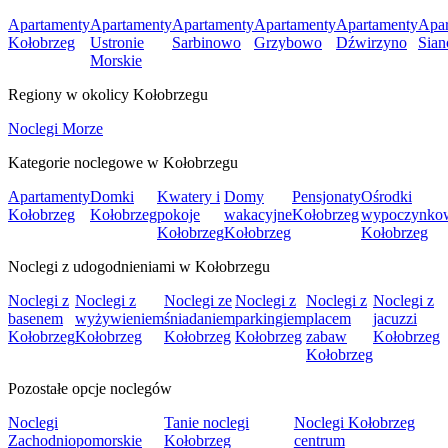
Apartamenty
Apartamenty
Apartamenty
Apartamenty
Apartamenty
Apar
Kołobrzeg
Ustronie
Sarbinowo
Grzybowo
Dźwirzyno
Sian
Morskie
Regiony w okolicy Kołobrzegu
Noclegi Morze
Kategorie noclegowe w Kołobrzegu
Apartamenty
Domki
Kwatery i
Domy
Pensjonaty
Ośrodki
Kołobrzeg
Kołobrzeg
pokoje
wakacyjne
Kołobrzeg
wypoczynko
Kołobrzeg
Kołobrzeg
Kołobrzeg
Noclegi z udogodnieniami w Kołobrzegu
Noclegi z
Noclegi z
Noclegi ze
Noclegi z
Noclegi z
Noclegi z
basenem
wyżywieniem
śniadaniem
parkingiem
placem
jacuzzi
Kołobrzeg
Kołobrzeg
Kołobrzeg
Kołobrzeg
zabaw
Kołobrzeg
Kołobrzeg
Pozostałe opcje noclegów
Noclegi
Tanie noclegi
Noclegi Kołobrzeg
Zachodniopomorskie
Kołobrzeg
centrum