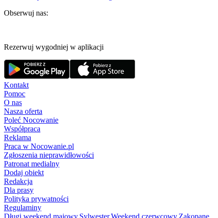
Obserwuj nas:
Rezerwuj wygodniej w aplikacji
Kontakt
Pomoc
O nas
Nasza oferta
Poleć Nocowanie
Współpraca
Reklama
Praca w Nocowanie.pl
Zgłoszenia nieprawidłowości
Patronat medialny
Dodaj obiekt
Redakcja
Dla prasy
Polityka prywatności
Regulaminy
Długi weekend majowy
,
Sylwester
,
Weekend czerwcowy
,
Zakopane