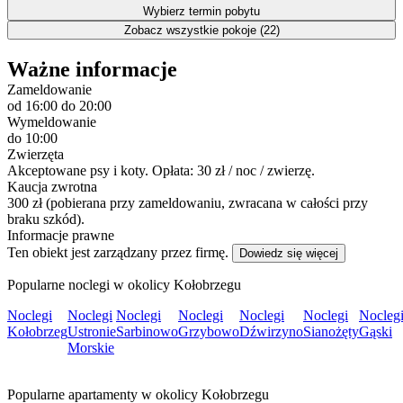
Wybierz termin pobytu
Zobacz wszystkie pokoje (22)
Ważne informacje
Zameldowanie
od 16:00
do 20:00
Wymeldowanie
do 10:00
Zwierzęta
Akceptowane psy i koty. Opłata: 30 zł / noc / zwierzę.
Kaucja zwrotna
300 zł (pobierana przy zameldowaniu, zwracana w całości przy
braku szkód).
Informacje prawne
Ten obiekt jest zarządzany przez firmę.
Dowiedz się więcej
Popularne noclegi w okolicy Kołobrzegu
Noclegi
Noclegi
Noclegi
Noclegi
Noclegi
Noclegi
Nocleg
Kołobrzeg
Ustronie
Sarbinowo
Grzybowo
Dźwirzyno
Sianożęty
Gąski
Morskie
Popularne apartamenty w okolicy Kołobrzegu