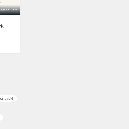
ontributors
ek
gi Łubki