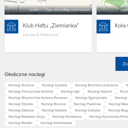
Leaflet
| ©
OpenStreetMap
contributors
Leaf
Klub Haftu „Ziemianka”
Koła
Lipowa 6, Nałęczów
Zo
Okoliczne noclegi
Noclegi Strzelce
Noclegi Cynków
Noclegi Bochotnica-Kolonia
N
Noclegi Chruszczów-Kolonia
Noclegi Łąki
Noclegi Sadurki
Nocle
Noclegi Wojciechów-Kolonia Pierwsza
Noclegi Zgórzyńskie
Noclegi
Noclegi Ożarów
Noclegi Bronice
Noclegi Paulinów
Noclegi Mas
Noclegi Zaborze
Noclegi Garbów
Noclegi Celejów
Noclegi Bog
Noclegi Radawiec Duży
Noclegi Poniatowa
Noclegi Karczmiska Pier
Noclegi Rozalin
Noclegi Końskowola