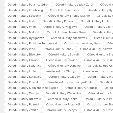
Ośrodki kultury Polanica-Zdrój
Ośrodki kultury Lądek-Zdrój
Ośrodki k
Ośrodki kultury Kołobrzeg
Ośrodki kultury Ustroń
Ośrodki kultury B
Ośrodki kultury Szczecin
Ośrodki kultury Stronie Śląskie
Ośrodki kul
Ośrodki kultury Łódź
Ośrodki kultury Puławy
Ośrodki kultury Lublin
Ośrodki kultury Wisła
Ośrodki kultury Mrągowo
Ośrodki kultury Jastr
Ośrodki kultury Malbork
Ośrodki kultury Jelenia Góra
Ośrodki kultur
Ośrodki kultury Bydgoszcz
Ośrodki kultury Włocławek
Ośrodki kultu
Ośrodki kultury Piotrków Trybunalski
Ośrodki kultury Nowy Sącz
Ośr
Ośrodki kultury Płock
Ośrodki kultury Sanok
Ośrodki kultury Stalowa
Ośrodki kultury Białystok
Ośrodki kultury Suwałki
Ośrodki kultury Bie
Ośrodki kultury Gliwice
Ośrodki kultury Żywiec
Ośrodki kultury Busk
Ośrodki kultury Świdnica
Ośrodki kultury Darłowo
Ośrodki kultury Us
Ośrodki kultury Elbląg
Ośrodki kultury Olsztyn
Ośrodki kultury Iwoni
Ośrodki kultury Katowice
Ośrodki kultury Głogów
Ośrodki kultury M
Ośrodki kultury Koszalin
Ośrodki kultury Kędzierzyn-Koźle
Ośrodki k
Ośrodki kultury Siemianowice Śląskie
Ośrodki kultury Kłodzko
Ośrodk
Ośrodki kultury Zawoja
Ośrodki kultury Wadowice
Ośrodki kultury 
Ośrodki kultury Brzozów
Ośrodki kultury Lesko
Ośrodki kultury Pilzn
Ośrodki kultury Poznań
Ośrodki kultury Przemyśl
Ośrodki kultury St
Ośrodki kultury Zabrze
Ośrodki kultury Szczyrk
Ośrodki kultury Kros