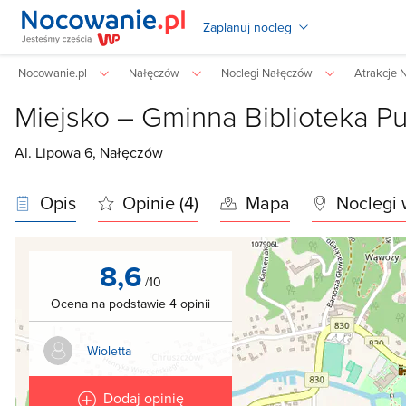
Zaplanuj nocleg
Nocowanie.pl
Nałęczów
Noclegi Nałęczów
Atrakcje 
Miejsko – Gminna Biblioteka Pu
Al. Lipowa 6,
Nałęczów
Opis
Opinie (4)
Mapa
Noclegi 
8,6
/10
Ocena na podstawie 4 opinii
Wioletta
Dodaj opinię