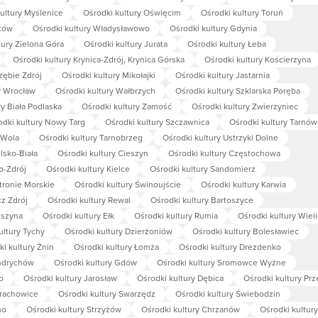
ultury Myślenice
Ośrodki kultury Oświęcim
Ośrodki kultury Toruń
ytów
Ośrodki kultury Władysławowo
Ośrodki kultury Gdynia
tury Zielona Góra
Ośrodki kultury Jurata
Ośrodki kultury Łeba
Ośrodki kultury Krynica-Zdrój, Krynica Górska
Ośrodki kultury Kościerzyna
zębie Zdrój
Ośrodki kultury Mikołajki
Ośrodki kultury Jastarnia
y Wrocław
Ośrodki kultury Wałbrzych
Ośrodki kultury Szklarska Poręba
ry Biała Podlaska
Ośrodki kultury Zamość
Ośrodki kultury Zwierzyniec
odki kultury Nowy Targ
Ośrodki kultury Szczawnica
Ośrodki kultury Tarnów
 Wola
Ośrodki kultury Tarnobrzeg
Ośrodki kultury Ustrzyki Dolne
lsko-Biała
Ośrodki kultury Cieszyn
Ośrodki kultury Częstochowa
o-Zdrój
Ośrodki kultury Kielce
Ośrodki kultury Sandomierz
tronie Morskie
Ośrodki kultury Świnoujście
Ośrodki kultury Karwia
cz Zdrój
Ośrodki kultury Rewal
Ośrodki kultury Bartoszyce
uszyna
Ośrodki kultury Ełk
Ośrodki kultury Rumia
Ośrodki kultury Wiel
ultury Tychy
Ośrodki kultury Dzierżoniów
Ośrodki kultury Bolesławiec
i kultury Żnin
Ośrodki kultury Łomża
Ośrodki kultury Drezdenko
Andrychów
Ośrodki kultury Gdów
Ośrodki kultury Sromowce Wyżne
o
Ośrodki kultury Jarosław
Ośrodki kultury Dębica
Ośrodki kultury Pr
arachowice
Ośrodki kultury Swarzędz
Ośrodki kultury Świebodzin
no
Ośrodki kultury Strzyżów
Ośrodki kultury Chrzanów
Ośrodki kultur