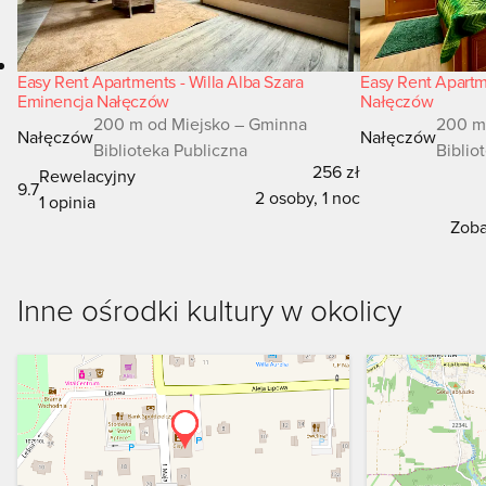
Easy Rent Apartments - Willa Alba Szara
Easy Rent Apartme
Eminencja Nałęczów
Nałęczów
200 m od Miejsko – Gminna
200 m
Nałęczów
Nałęczów
Biblioteka Publiczna
Biblio
256 zł
Rewelacyjny
9.7
2 osoby, 1 noc
1 opinia
Zoba
Inne ośrodki kultury w okolicy