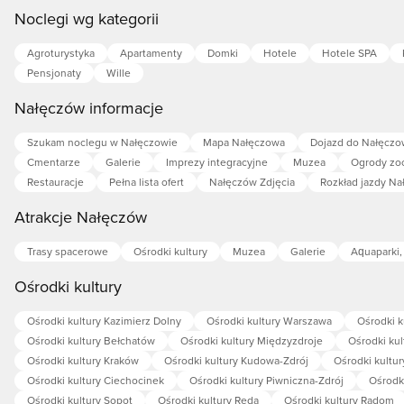
Noclegi wg kategorii
Agroturystyka
Apartamenty
Domki
Hotele
Hotele SPA
Pensjonaty
Wille
Nałęczów informacje
Szukam noclegu w Nałęczowie
Mapa Nałęczowa
Dojazd do Nałęczo
Cmentarze
Galerie
Imprezy integracyjne
Muzea
Ogrody zo
Restauracje
Pełna lista ofert
Nałęczów Zdjęcia
Rozkład jazdy N
Atrakcje Nałęczów
Trasy spacerowe
Ośrodki kultury
Muzea
Galerie
Aquaparki,
Ośrodki kultury
Ośrodki kultury Kazimierz Dolny
Ośrodki kultury Warszawa
Ośrodki k
Ośrodki kultury Bełchatów
Ośrodki kultury Międzyzdroje
Ośrodki kul
Ośrodki kultury Kraków
Ośrodki kultury Kudowa-Zdrój
Ośrodki kultu
Ośrodki kultury Ciechocinek
Ośrodki kultury Piwniczna-Zdrój
Ośrodk
Ośrodki kultury Sopot
Ośrodki kultury Reda
Ośrodki kultury Radom