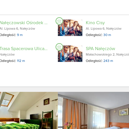
Nałęczowski Ośrodek Kultury
Kino Cisy
Al. Lipowa 6, Nałęczów
Al. Lipowa 6, Nałęczów
Odległość:
9 m
Odległość:
30 m
Trasa Spacerowa Ulicami Michała Górskiego, 1 Maja, Tadeusza Kościuszki, Bolesława Prusa
SPA Nałęczów
Nałęczów
Małachowskiego 2, Nałęcz
Odległość:
112 m
Odległość:
243 m