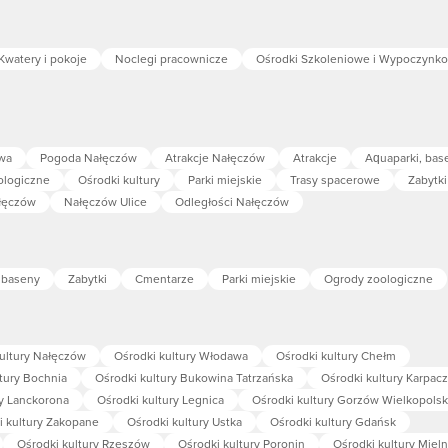
Kwatery i pokoje
Noclegi pracownicze
Ośrodki Szkoleniowe i Wypoczynk
wa
Pogoda Nałęczów
Atrakcje Nałęczów
Atrakcje
Aquaparki, bas
ologiczne
Ośrodki kultury
Parki miejskie
Trasy spacerowe
Zabytki
ałęczów
Nałęczów Ulice
Odległości Nałęczów
 baseny
Zabytki
Cmentarze
Parki miejskie
Ogrody zoologiczne
ultury Nałęczów
Ośrodki kultury Włodawa
Ośrodki kultury Chełm
tury Bochnia
Ośrodki kultury Bukowina Tatrzańska
Ośrodki kultury Karpacz
ry Lanckorona
Ośrodki kultury Legnica
Ośrodki kultury Gorzów Wielkopolsk
i kultury Zakopane
Ośrodki kultury Ustka
Ośrodki kultury Gdańsk
Ośrodki kultury Rzeszów
Ośrodki kultury Poronin
Ośrodki kultury Miel