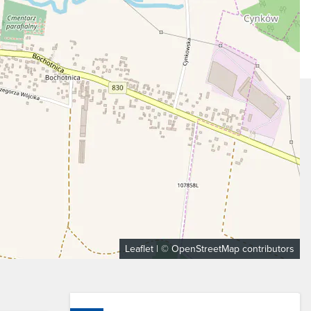
Leaflet
| ©
OpenStreetMap
contributors