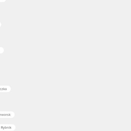
iczka
zeworsk
y Rybnik