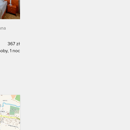
nna
367 zł
oby, 1 noc