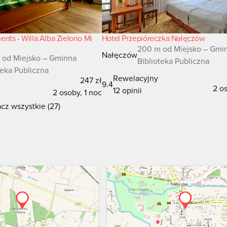
nts - Willa Alba Zielono Mi
Hotel Przepióreczka Nałęczów
200 m od Miejsko – Gmi
Nałęczów
 od Miejsko – Gminna
Biblioteka Publiczna
teka Publiczna
Rewelacyjny
247 zł
9.4
2 os
12 opinii
2 osoby, 1 noc
cz wszystkie (27)