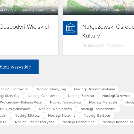
let
| ©
OpenStreetMap
contributors
Leaflet
| ©
OpenStreetMap
c
 Gospodyń Wiejskich
Nałęczowski Ośrod
Kultury
Al. Lipowa 6, Nałęczów
bacz wszystkie
oclegi Piotrowice
Noclegi Nowy Gaj
Noclegi Drzewce-Kolonia
gi Stary Gaj
Noclegi Czesławice
Noclegi Zarzeka
Noclegi Drzewce
 Wojciechów-Kolonia Piąta
Noclegi Wąwolnica
Noclegi Mareczki
Nocle
zki k. Wojciechowa
Noclegi Wojciechów
Noclegi Tomaszowice
ucin
Noclegi Motycz
Noclegi Słotwiny
Noclegi Bełżyce
wsze
Noclegi Panieńszczyzna
Noclegi Bochotnica
Noclegi Konopnica