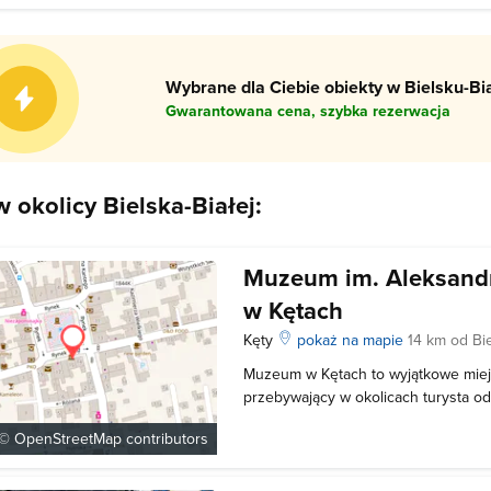
Wybrane dla Ciebie obiekty w Bielsku-Bia
Gwarantowana cena, szybka rezerwacja
 okolicy Bielska-Białej:
Muzeum im. Aleksandr
w Kętach
Kęty
pokaż na mapie
14 km od Bie
Muzeum w Kętach to wyjątkowe miej
przebywający w okolicach turysta od
poznać historię regionu, czy też zb
 ©
OpenStreetMap
contributors
Muzeum zlokalizowane zostało w cen
miejscowości. Każdego roku muzeum