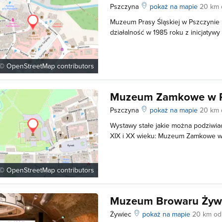
Pszczyna
pokaż na mapie
20 km o
Muzeum Prasy Śląskiej w Pszczynie
działalność w 1985 roku z inicjatyw
Ziemi Pszczyńskiej oraz pana Wies
Prasy Śląskiej nosi imię Wojciecha K
najpopularniejszych śląskich gazet.
 ©
OpenStreetMap
contributors
Muzeum Zamkowe w P
Pszczyna
pokaż na mapie
20 km o
Wystawy stałe jakie można podziwia
XIX i XX wieku: Muzeum Zamkowe w 
które urzeka autentyzmem, przenosz
arystokratycznej rezydencji z przeło
wygląd jest niezmienny do dnia dzis
 ©
OpenStreetMap
contributors
Muzeum Browaru Żyw
Żywiec
pokaż na mapie
20 km od 