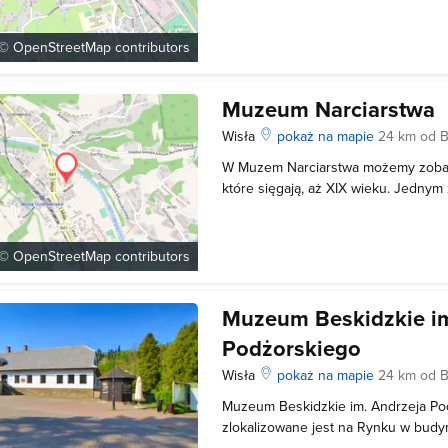
starych części a następnie udostępn
najcenniejszych okazów możemy zal
 ©
OpenStreetMap
contributors
Muzeum Narciarstwa
Wisła
pokaż na mapie
24 km od Bi
W Muzem Narciarstwa możemy zobacz
które sięgają, aż XIX wieku. Jednym
eksponatów są narty Adama Małysza,
Mistrzostwa Polski. Wśród okazów zn
rakiety do chodzenia po śniegu. Cał
 ©
OpenStreetMap
contributors
Muzeum Beskidzkie im
Podżorskiego
Wisła
pokaż na mapie
24 km od Bi
Muzeum Beskidzkie im. Andrzeja Po
zlokalizowane jest na Rynku w bud