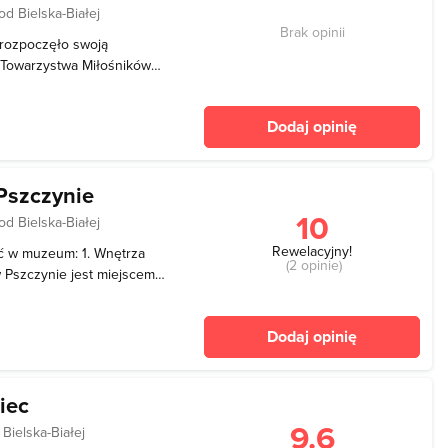
d Bielska-Białej
Brak opinii
 rozpoczęło swoją
y Towarzystwa Miłośników
ława Kasińskiego. Muzeum
orfantego, który był twórcą
Dodaj opinię
szczynie
10
d Bielska-Białej
Rewelacyjny!
ć w muzeum: 1. Wnętrza
(2 opinie)
Pszczynie jest miejscem,
ąc zwiedzających w klimat
mu XIX i XX w., której
Dodaj opinię
iec
9.6
Bielska-Białej