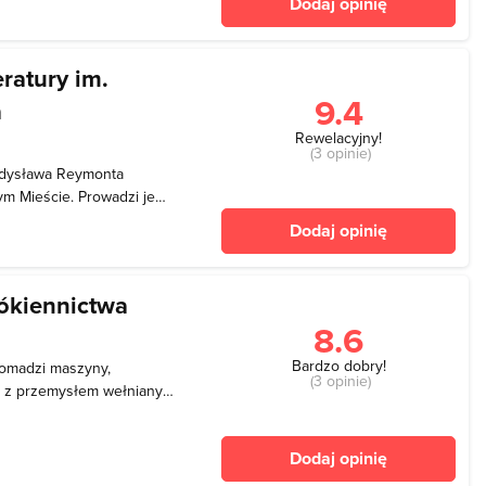
Dodaj opinię
eum w Bielsku w tym cz
ratury im.
9.4
a
Rewelacyjny!
(3 opinie)
adysława Reymonta
rym Mieście. Prowadzi je
eusz Modrzejewski. W
Dodaj opinię
sywane i ilustrowane
szego kraju
ókiennictwa
8.6
Bardzo dobry!
romadzi maszyny,
(3 opinie)
ą z przemysłem wełnianym.
ązane z innymi branżami
. Muzeum mieści się w
Dodaj opinię
iny Büttner