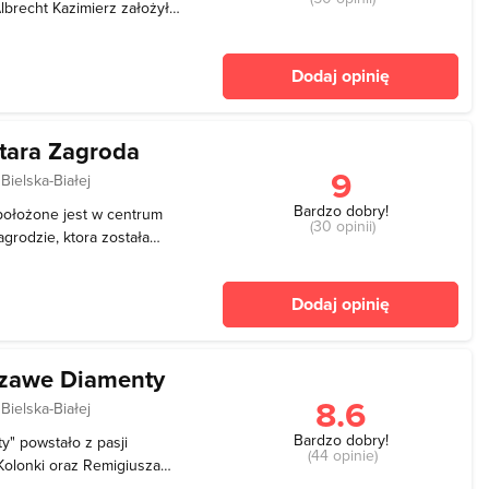
Albrecht Kazimierz założył
ę tu muzeum, które
scowych tradycji
Dodaj opinię
e kultury
tara Zagroda
9
Bielska-Białej
Bardzo dobry!
ołożone jest w centrum
(30 opinii)
agrodzie, ktora została
m można zobaczyć stałą
ląska Cieszyńskiego. Co
Dodaj opinię
eż inne
zawe Diamenty
8.6
Bielska-Białej
Bardzo dobry!
" powstało z pasji
(44 opinie)
Kolonki oraz Remigiusza
ładali sami motocykle, ze