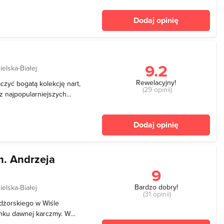
ili je zwiedzającym. Do
Dodaj opinię
iczyć: Z
9.2
elska-Białej
Rewelacyjny!
yć bogatą kolekcję nart,
(29 opinii)
 z najpopularniejszych
 na których zobył
ajdują się także kraple-
Dodaj opinię
a kole
. Andrzeja
9
Bardzo dobry!
elska-Białej
(31 opinii)
dżorskiego w Wiśle
ynku dawnej karczmy. W