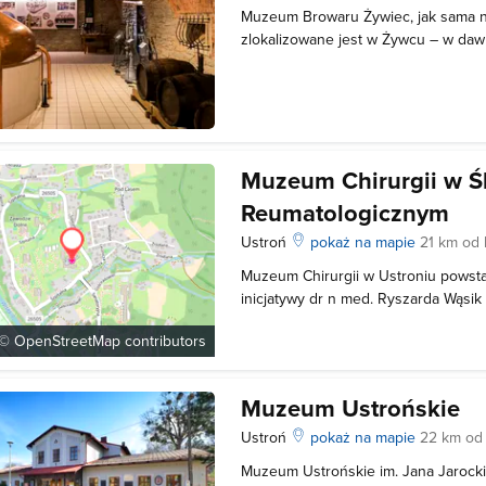
Muzeum Browaru Żywiec, jak sama 
zlokalizowane jest w Żywcu – w da
leżakowych browaru. Muzeum otwart
150-lecia browaru. Obecnie jest jedn
najnowocześniejszych placówek te
Brow
Muzeum Chirurgii w Śl
Reumatologicznym
Ustroń
pokaż na mapie
21 km od 
Muzeum Chirurgii w Ustroniu powsta
inicjatywy dr n med. Ryszarda Wąsik
Szpitala Reumatologicznego. Muzeum
 ©
OpenStreetMap
contributors
placówką w Polsce. Zlokalizowane j
Szpitala i zajmuje powierzchnie 200
Muzeum Ustrońskie
Ustroń
pokaż na mapie
22 km od 
Muzeum Ustrońskie im. Jana Jarocki