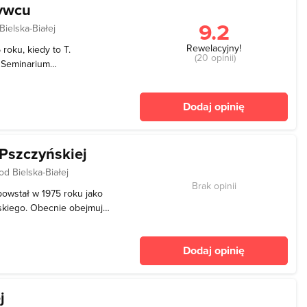
ywcu
9.2
Bielska-Białej
Rewelacyjny!
roku, kiedy to T.
(20 opinii)
 Seminarium
u wraz z dwójką swoich
o marzenia, zaczęli
Dodaj opinię
zennice szkicowały oraz w
Pszczyńskiej
d Bielska-Białej
Brak opinii
owstał w 1975 roku jako
ńskiego. Obecnie obejmuje
anych jest kilkanaście
ochodzących z XIX wieku.
Dodaj opinię
j