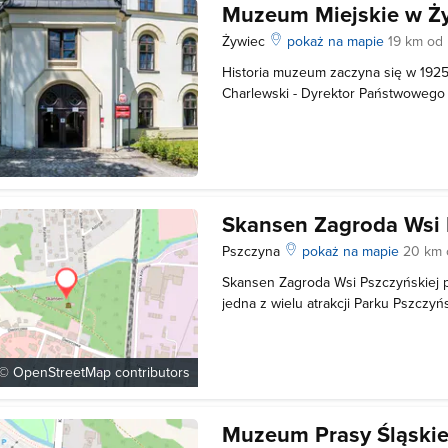
Muzeum Miejskie w Ż
Żywiec
pokaż na mapie
19 km od 
Historia muzeum zaczyna się w 1925 
Charlewski - Dyrektor Państwowego
Nauczycielskiego Żeńskiego w Żywc
seminarzystek, które realizowały jeg
gromadzić kolekcję przedmiotów. Uc
Skansen Zagroda Wsi 
Pszczyna
pokaż na mapie
20 km o
Skansen Zagroda Wsi Pszczyńskiej p
jedna z wielu atrakcji Parku Pszczy
on obszar 2 ha na którym zlokalizow
zabytków architektury drewnianej p
Na obszarze skansenu znajdziemy t
 ©
OpenStreetMap
contributors
Muzeum Prasy Śląskie