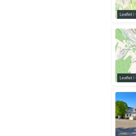
Leaflet
|
Leaflet
|