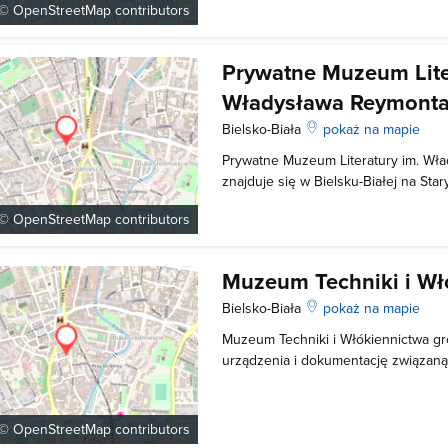
działało do II wojny światowej. Muz
 ©
OpenStreetMap
contributors
Prywatne Muzeum Lite
Władysława Reymont
Bielsko-Biała
pokaż na mapie
Prywatne Muzeum Literatury im. Wł
znajduje się w Bielsku-Białej na Sta
właściciel i założyciel muzeum-Tad
 ©
OpenStreetMap
contributors
Muzeum znajdują się ręcznie przepi
książki oraz historyczne pamiątki na
Muzeum Techniki i Wł
Bielsko-Biała
pokaż na mapie
Muzeum Techniki i Włókiennictwa g
urządzenia i dokumentację związan
Udostępnia również eksponaty powi
takimi jak pożarnictwo i drukarstwo
dawnej siedzibie fabryki sukna rodz
 ©
OpenStreetMap
contributors