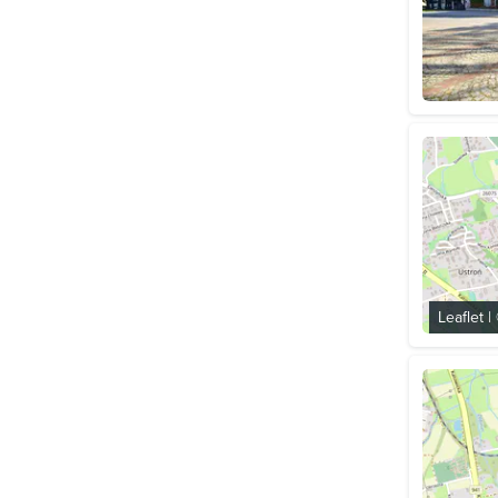
Leaflet
|