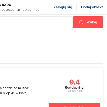
6 82 96
Zaloguj się
Dodaj obiekt
8:00-20:00 · sb-nd 9:00-17:00
Szukaj
9.4
Rewelacyjny!
a oddzielne muzea:
(3 opinie)
 Miejskie w Białej.
ku, kiedy to je
dopiero w 1932 roku i