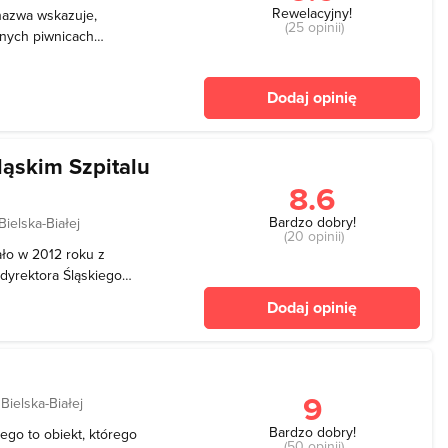
Rewelacyjny!
nazwa wskazuje,
(25 opinii)
wnych piwnicach
o w 2006 roku z okazji
ą z największych i
Dodaj opinię
go typu w Polsce. Muzeum
ąskim Szpitalu
8.6
Bardzo dobry!
Bielska-Białej
(20 opinii)
ło w 2012 roku z
 dyrektora Śląskiego
 Chirurgi jest jedyną taką
Dodaj opinię
est na parterze budynku
 m2. Prz
9
Bielska-Białej
Bardzo dobry!
ego to obiekt, którego
(50 opinii)