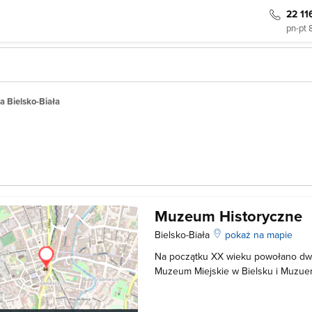
22 11
pn-pt 
 Bielsko-Biała
Muzeum Historyczne
Bielsko-Biała
pokaż na mapie
Na początku XX wieku powołano dw
Muzeum Miejskie w Bielsku i Muzuem
Muzeum w Białej działało do 1920 ro
zawieszono, ponownie otworzono je 