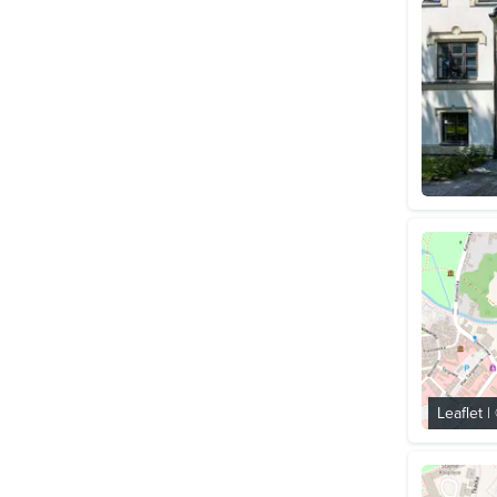
Leaflet
|