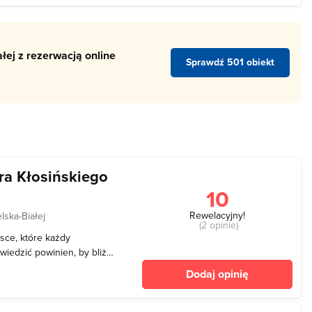
łej z rezerwacją online
Sprawdź 501 obiekt
a Kłosińskiego
10
Rewelacyjny!
lska-Białej
(2 opinie)
sce, które każdy
wiedzić powinien, by bliżej
iorów tu zgromadzonych.
Dodaj opinię
tralnej części
 jest chętnie o