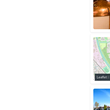
Leaflet
|