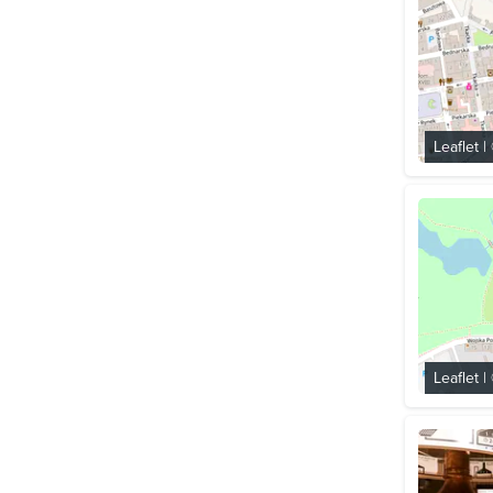
Leaflet
|
Leaflet
|