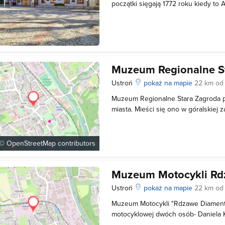
początki sięgają 1772 roku kiedy to 
tu hutę żelaza. Obecnie znajduje si
gromadzi informacje dotyczące miej
przemysłowych oraz zbiory dotycząc
Muzeum Regionalne S
Ustroń
pokaż na mapie
22 km od 
Muzeum Regionalne Stara Zagroda p
miasta. Mieści się ono w góralskiej z
wybudowana w 1768 roku. W Muzeu
wystawę, ukazującą dawną kulturę Ś
pewien czas organizowane są równi
 ©
OpenStreetMap
contributors
Muzeum Motocykli Rd
Ustroń
pokaż na mapie
22 km od 
Muzeum Motocykli "Rdzawe Diamenty
motocyklowej dwóch osób- Daniela 
Dancewicza. Panowie na początku sk