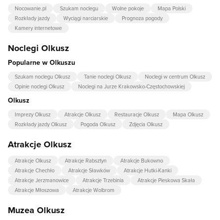
Nocowanie.pl
Szukam noclegu
Wolne pokoje
Mapa Polski
Rozkłady jazdy
Wyciągi narciarskie
Prognoza pogody
Kamery internetowe
Noclegi Olkusz
Popularne w Olkuszu
Szukam noclegu Olkusz
Tanie noclegi Olkusz
Noclegi w centrum Olkusz
Opinie noclegi Olkusz
Noclegi na Jurze Krakowsko-Częstochowskiej
Olkusz
Imprezy Olkusz
Atrakcje Olkusz
Restauracje Olkusz
Mapa Olkusz
Rozkłady jazdy Olkusz
Pogoda Olkusz
Zdjęcia Olkusz
Atrakcje Olkusz
Atrakcje Olkusz
Atrakcje Rabsztyn
Atrakcje Bukowno
Atrakcje Chechło
Atrakcje Sławków
Atrakcje Hutki-Kanki
Atrakcje Jerzmanowice
Atrakcje Trzebinia
Atrakcje Pieskowa Skała
Atrakcje Młoszowa
Atrakcje Wolbrom
Muzea Olkusz