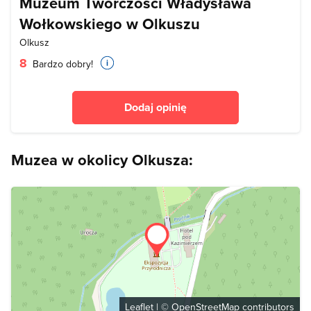
Muzeum Twórczości Władysława
Wołkowskiego w Olkuszu
Olkusz
8
Bardzo dobry!
Dodaj opinię
Muzea w okolicy Olkusza:
Leaflet
| ©
OpenStreetMap
contributors