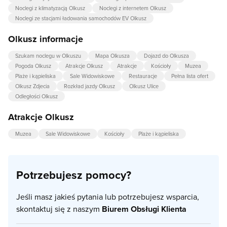
Noclegi z klimatyzacją Olkusz
Noclegi z internetem Olkusz
Noclegi ze stacjami ładowania samochodów EV Olkusz
Olkusz informacje
Szukam noclegu w Olkuszu
Mapa Olkusza
Dojazd do Olkusza
Pogoda Olkusz
Atrakcje Olkusz
Atrakcje
Kościoły
Muzea
Plaże i kąpieliska
Sale Widowiskowe
Restauracje
Pełna lista ofert
Olkusz Zdjecia
Rozkład jazdy Olkusz
Olkusz Ulice
Odległości Olkusz
Atrakcje Olkusz
Muzea
Sale Widowiskowe
Kościoły
Plaże i kąpieliska
Potrzebujesz pomocy?
Jeśli masz jakieś pytania lub potrzebujesz wsparcia,
skontaktuj się z naszym
Biurem Obsługi Klienta