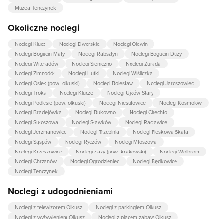
Muzea Tenczynek
Okoliczne noclegi
Noclegi Klucz
Noclegi Dworskie
Noclegi Olewin
Noclegi Bogucin Mały
Noclegi Rabsztyn
Noclegi Bogucin Duży
Noclegi Witeradów
Noclegi Sieniczno
Noclegi Żurada
Noclegi Zimnodół
Noclegi Hutki
Noclegi Wiśliczka
Noclegi Osiek (pow. olkuski)
Noclegi Bolesław
Noclegi Jaroszowiec
Noclegi Troks
Noclegi Klucze
Noclegi Ujków Stary
Noclegi Podlesie (pow. olkuski)
Noclegi Niesułowice
Noclegi Kosmolów
Noclegi Braciejówka
Noclegi Bukowno
Noclegi Chechło
Noclegi Sułoszowa
Noclegi Sławków
Noclegi Racławice
Noclegi Jerzmanowice
Noclegi Trzebinia
Noclegi Pieskowa Skała
Noclegi Sąspów
Noclegi Ryczów
Noclegi Młoszowa
Noclegi Krzeszowice
Noclegi Łazy (pow. krakowski)
Noclegi Wolbrom
Noclegi Chrzanów
Noclegi Ogrodzieniec
Noclegi Będkowice
Noclegi Tenczynek
Noclegi z udogodnieniami
Noclegi z telewizorem Olkusz
Noclegi z parkingiem Olkusz
Noclegi z wyżywieniem Olkusz
Noclegi z placem zabaw Olkusz