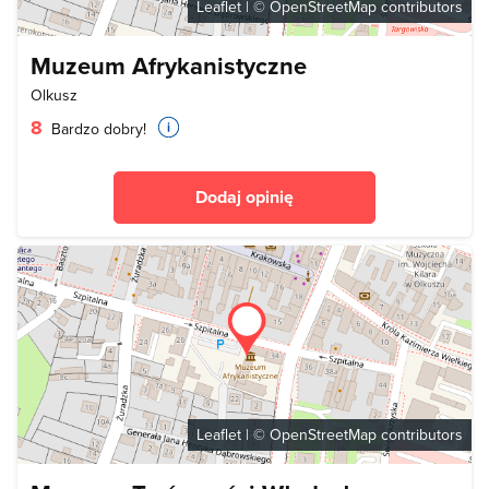
Leaflet
| ©
OpenStreetMap
contributors
Muzeum Afrykanistyczne
Olkusz
8
Bardzo dobry!
Dodaj opinię
Leaflet
| ©
OpenStreetMap
contributors