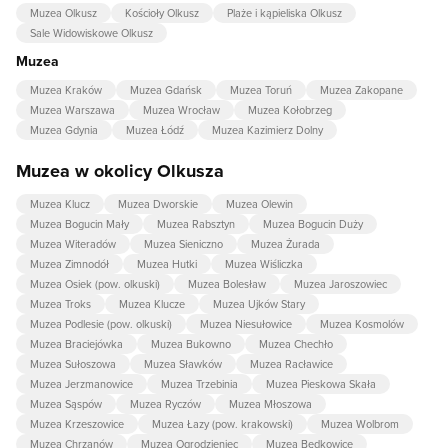
Muzea Olkusz
Kościoły Olkusz
Plaże i kąpieliska Olkusz
Sale Widowiskowe Olkusz
Muzea
Muzea Kraków
Muzea Gdańsk
Muzea Toruń
Muzea Zakopane
Muzea Warszawa
Muzea Wrocław
Muzea Kołobrzeg
Muzea Gdynia
Muzea Łódź
Muzea Kazimierz Dolny
Muzea w okolicy Olkusza
Muzea Klucz
Muzea Dworskie
Muzea Olewin
Muzea Bogucin Mały
Muzea Rabsztyn
Muzea Bogucin Duży
Muzea Witeradów
Muzea Sieniczno
Muzea Żurada
Muzea Zimnodół
Muzea Hutki
Muzea Wiśliczka
Muzea Osiek (pow. olkuski)
Muzea Bolesław
Muzea Jaroszowiec
Muzea Troks
Muzea Klucze
Muzea Ujków Stary
Muzea Podlesie (pow. olkuski)
Muzea Niesułowice
Muzea Kosmolów
Muzea Braciejówka
Muzea Bukowno
Muzea Chechło
Muzea Sułoszowa
Muzea Sławków
Muzea Racławice
Muzea Jerzmanowice
Muzea Trzebinia
Muzea Pieskowa Skała
Muzea Sąspów
Muzea Ryczów
Muzea Młoszowa
Muzea Krzeszowice
Muzea Łazy (pow. krakowski)
Muzea Wolbrom
Muzea Chrzanów
Muzea Ogrodzieniec
Muzea Będkowice