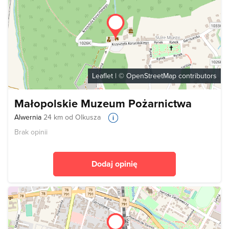
Leaflet
| ©
OpenStreetMap
contributors
Małopolskie Muzeum Pożarnictwa
Alwernia
24 km od Olkusza
Brak opinii
Dodaj opinię