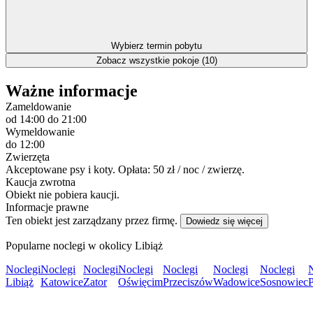
Wybierz termin pobytu
Zobacz wszystkie pokoje (10)
Ważne informacje
Zameldowanie
od 14:00
do 21:00
Wymeldowanie
do 12:00
Zwierzęta
Akceptowane psy i koty. Opłata: 50 zł / noc / zwierzę.
Kaucja zwrotna
Obiekt nie pobiera kaucji.
Informacje prawne
Ten obiekt jest zarządzany przez firmę.
Dowiedz się więcej
Popularne noclegi w okolicy Libiąż
Noclegi
Noclegi
Noclegi
Noclegi
Noclegi
Noclegi
Noclegi
Libiąż
Katowice
Zator
Oświęcim
Przeciszów
Wadowice
Sosnowiec
P