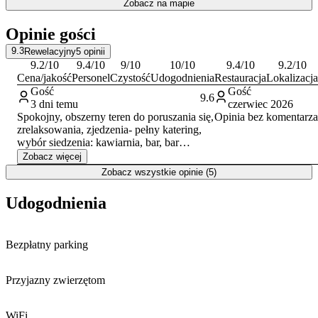
Zobacz na mapie
Obiekt jest
przyjazny zwierzętom
, co umożliwia pobyt z
Opinie gości
czworonożnym pupilem. Doba hotelowa rozpoczyna się o godzinie
14:00 i trwa do 12:00. Płatności można dokonywać gotówką, kartą
9.3
Rewelacyjny
5
opinii
kredytową lub przelewem.
9.2
/10
9.4
/10
9
/10
10
/10
9.4
/10
9.2
/10
Cena/jakość
Personel
Czystość
Udogodnienia
Restauracja
Lokalizacja
Gość
Gość
9.6
3 dni temu
czerwiec 2026
Spokojny, obszerny teren do poruszania się,
Opinia bez komentarza
zrelaksowania, zjedzenia- pełny katering,
wybór siedzenia: kawiarnia, bar, bar
mleczny, na zewnątrz pod parasolkami,
Zobacz więcej
balkon.
Zobacz wszystkie opinie (5)
Brak klimatyzacji na poddaszu. W upalne
dni i noce małe, otwarte okno dachowe i
Udogodnienia
wentylator nie wystarcza.
Bezpłatny parking
Przyjazny zwierzętom
WiFi