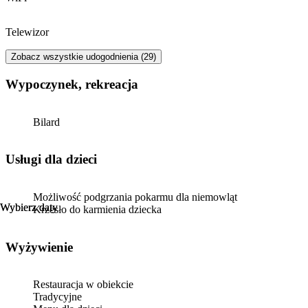
Telewizor
Zobacz wszystkie udogodnienia (29)
Wypoczynek, rekreacja
Bilard
usługi dla dzieci
Możliwość podgrzania pokarmu dla niemowląt
Wybierz daty
Wybierz daty
Krzesło do karmienia dziecka
Wyżywienie
Restauracja w obiekcie
Tradycyjne