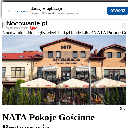
Taniej w aplikacji
×
OTWÓRZ
Nawet 20% zniżki po zalogowaniu
Nocowanie.pl
Noclegi
Noclegi Libiąż
Hotele Libiąż
NATA Pokoje Goś
9.3
NATA Pokoje Gościnne
Restauracja