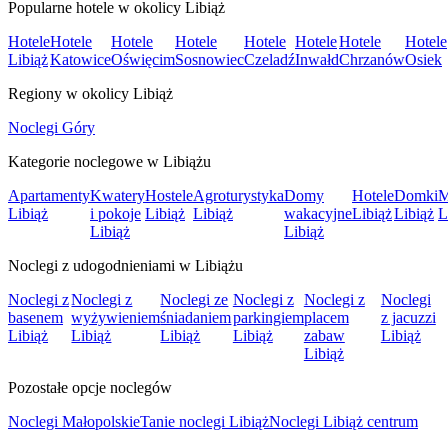
Popularne hotele w okolicy Libiąż
Hotele
Hotele
Hotele
Hotele
Hotele
Hotele
Hotele
Hotele
Libiąż
Katowice
Oświęcim
Sosnowiec
Czeladź
Inwałd
Chrzanów
Osiek
Regiony w okolicy Libiąż
Noclegi Góry
Kategorie noclegowe w Libiążu
Apartamenty
Kwatery
Hostele
Agroturystyka
Domy
Hotele
Domki
M
Libiąż
i pokoje
Libiąż
Libiąż
wakacyjne
Libiąż
Libiąż
L
Libiąż
Libiąż
Noclegi z udogodnieniami w Libiążu
Noclegi z
Noclegi z
Noclegi ze
Noclegi z
Noclegi z
Noclegi
basenem
wyżywieniem
śniadaniem
parkingiem
placem
z jacuzzi
Libiąż
Libiąż
Libiąż
Libiąż
zabaw
Libiąż
Libiąż
Pozostałe opcje noclegów
Noclegi Małopolskie
Tanie noclegi Libiąż
Noclegi Libiąż centrum