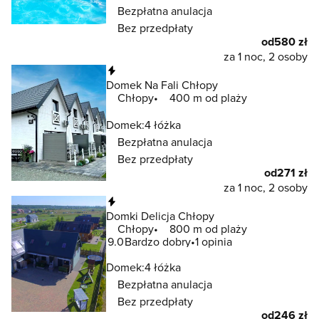
Bezpłatna anulacja
Bez przedpłaty
od
580 zł
za 1 noc, 2 osoby
Natychmiastowa rezerwacja
Domek Na Fali Chłopy
Chłopy
400 m od plaży
Domek:
4 łóżka
Bezpłatna anulacja
Bez przedpłaty
od
271 zł
za 1 noc, 2 osoby
Natychmiastowa rezerwacja
Domki Delicja Chłopy
Chłopy
800 m od plaży
9.0
Bardzo dobry
1 opinia
Domek:
4 łóżka
Bezpłatna anulacja
Bez przedpłaty
od
246 zł