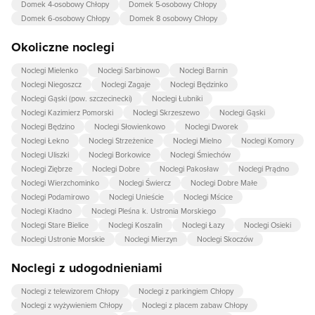
Domek 4-osobowy Chłopy
Domek 5-osobowy Chłopy
Domek 6-osobowy Chłopy
Domek 8 osobowy Chłopy
Okoliczne noclegi
Noclegi Mielenko
Noclegi Sarbinowo
Noclegi Barnin
Noclegi Niegoszcz
Noclegi Zagaje
Noclegi Będzinko
Noclegi Gąski (pow. szczecinecki)
Noclegi Łubniki
Noclegi Kazimierz Pomorski
Noclegi Skrzeszewo
Noclegi Gąski
Noclegi Będzino
Noclegi Słowienkowo
Noclegi Dworek
Noclegi Łekno
Noclegi Strzeżenice
Noclegi Mielno
Noclegi Komory
Noclegi Uliszki
Noclegi Borkowice
Noclegi Śmiechów
Noclegi Ziębrze
Noclegi Dobre
Noclegi Pakosław
Noclegi Prądno
Noclegi Wierzchominko
Noclegi Świercz
Noclegi Dobre Małe
Noclegi Podamirowo
Noclegi Unieście
Noclegi Mścice
Noclegi Kładno
Noclegi Pleśna k. Ustronia Morskiego
Noclegi Stare Bielice
Noclegi Koszalin
Noclegi Łazy
Noclegi Osieki
Noclegi Ustronie Morskie
Noclegi Mierzyn
Noclegi Skoczów
Noclegi z udogodnieniami
Noclegi z telewizorem Chłopy
Noclegi z parkingiem Chłopy
Noclegi z wyżywieniem Chłopy
Noclegi z placem zabaw Chłopy