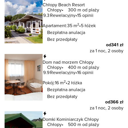
Chłopy Beach Resort
Chłopy
300 m od plaży
9.3
Rewelacyjny
15 opinii
2
Apartament:
35 m
5 łóżek
Bezpłatna anulacja
Bez przedpłaty
od
341 zł
za 1 noc, 2 osoby
Natychmiastowa rezerwacja
Dom nad morzem Chłopy
Chłopy
400 m od plaży
9.9
Rewelacyjny
16 opinii
2
Pokój:
16 m
2 łóżka
Bezpłatna anulacja
Bez przedpłaty
od
366 zł
za 1 noc, 2 osoby
Natychmiastowa rezerwacja
Domki Kominiarczyk Chłopy
Chłopy
500 m od plaży