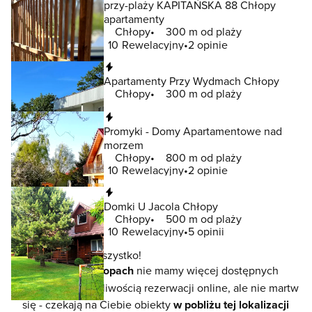
przy-plaży KAPITAŃSKA 88 Chłopy
apartamenty
Chłopy
300 m od plaży
10
Rewelacyjny
2 opinie
Natychmiastowa rezerwacja
Apartamenty Przy Wydmach Chłopy
Chłopy
300 m od plaży
Natychmiastowa rezerwacja
Promyki - Domy Apartamentowe nad
morzem
Chłopy
800 m od plaży
10
Rewelacyjny
2 opinie
Natychmiastowa rezerwacja
Domki U Jacola Chłopy
Chłopy
500 m od plaży
10
Rewelacyjny
5 opinii
To jeszcze nie wszystko!
W lokalizacji
Chłopach
nie mamy więcej dostępnych
noclegów z możliwością rezerwacji online, ale nie martw
się - czekają na Ciebie obiekty
w pobliżu tej lokalizacji