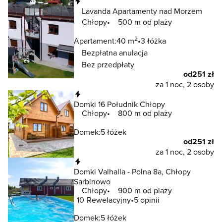
Natychmiastowa rezerwacja
Lavanda Apartamenty nad Morzem
Chłopy
500 m od plaży
2
Apartament:
40 m
3 łóżka
Bezpłatna anulacja
Bez przedpłaty
od
251 zł
za 1 noc, 2 osoby
Natychmiastowa rezerwacja
Domki 16 Południk Chłopy
Chłopy
800 m od plaży
Domek:
5 łóżek
od
251 zł
za 1 noc, 2 osoby
Natychmiastowa rezerwacja
Domki Valhalla - Polna 8a, Chłopy
Sarbinowo
Chłopy
900 m od plaży
10
Rewelacyjny
5 opinii
Domek:
5 łóżek