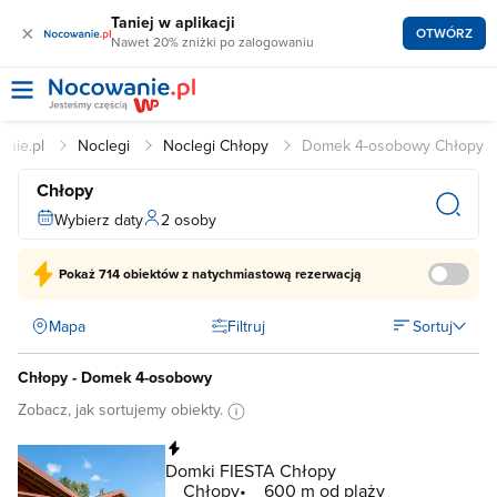
Taniej w aplikacji
×
OTWÓRZ
Nawet 20% zniżki po zalogowaniu
anie.pl
Noclegi
Noclegi Chłopy
Domek 4-osobowy Chłopy
Chłopy
Wybierz daty
2 osoby
Pokaż
714 obiektów
z natychmiastową rezerwacją
Mapa
Filtruj
Sortuj
Chłopy - Domek 4-osobowy
Zobacz, jak sortujemy obiekty.
Natychmiastowa rezerwacja
Domki FIESTA Chłopy
Chłopy
600 m od plaży