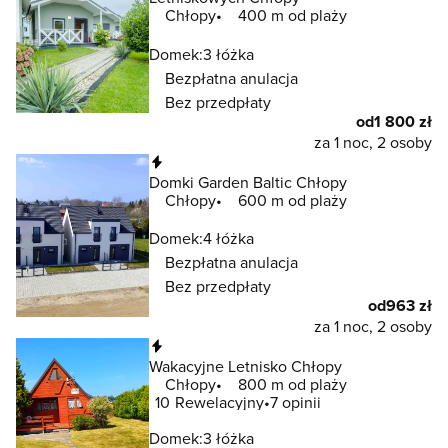
Chłopy
400 m od plaży
Domek:
3 łóżka
Bezpłatna anulacja
Bez przedpłaty
od
1 800 zł
za 1 noc, 2 osoby
Natychmiastowa rezerwacja
Domki Garden Baltic Chłopy
Chłopy
600 m od plaży
Domek:
4 łóżka
Bezpłatna anulacja
Bez przedpłaty
od
963 zł
za 1 noc, 2 osoby
Natychmiastowa rezerwacja
Wakacyjne Letnisko Chłopy
Chłopy
800 m od plaży
10
Rewelacyjny
7 opinii
Domek:
3 łóżka