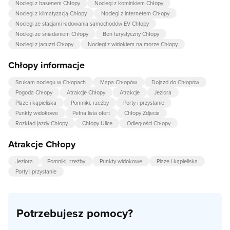
Noclegi z basenem Chłopy
Noclegi z kominkiem Chłopy
Noclegi z klimatyzacją Chłopy
Noclegi z internetem Chłopy
Noclegi ze stacjami ładowania samochodów EV Chłopy
Noclegi ze śniadaniem Chłopy
Bon turystyczny Chłopy
Noclegi z jacuzzi Chłopy
Noclegi z widokiem na morze Chłopy
Chłopy informacje
Szukam noclegu w Chłopach
Mapa Chłopów
Dojazd do Chłopów
Pogoda Chłopy
Atrakcje Chłopy
Atrakcje
Jeziora
Plaże i kąpieliska
Pomniki, rzeźby
Porty i przystanie
Punkty widokowe
Pełna lista ofert
Chłopy Zdjecia
Rozkład jazdy Chłopy
Chłopy Ulice
Odległości Chłopy
Atrakcje Chłopy
Jeziora
Pomniki, rzeźby
Punkty widokowe
Plaże i kąpieliska
Porty i przystanie
Potrzebujesz pomocy?