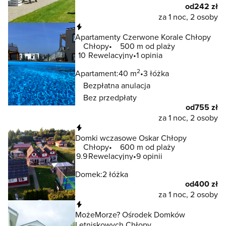
od
242 zł
za 1 noc, 2 osoby
Natychmiastowa rezerwacja
Apartamenty Czerwone Korale Chłopy
Chłopy
500 m od plaży
10
Rewelacyjny
1 opinia
2
Apartament:
40 m
3 łóżka
Bezpłatna anulacja
Bez przedpłaty
od
755 zł
za 1 noc, 2 osoby
Natychmiastowa rezerwacja
Domki wczasowe Oskar Chłopy
Chłopy
600 m od plaży
9.9
Rewelacyjny
9 opinii
Domek:
2 łóżka
od
400 zł
za 1 noc, 2 osoby
Natychmiastowa rezerwacja
MożeMorze? Ośrodek Domków
Letniskowych Chłopy