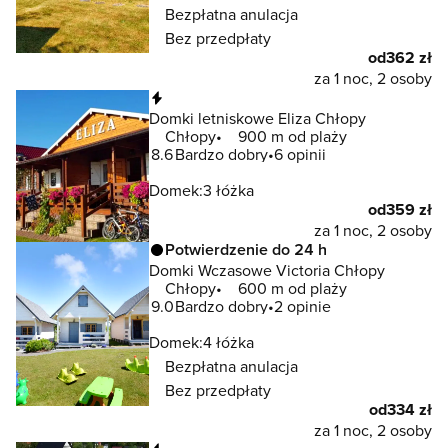
Bezpłatna anulacja
Bez przedpłaty
od
362 zł
za 1 noc, 2 osoby
Natychmiastowa rezerwacja
Domki letniskowe Eliza Chłopy
Chłopy
900 m od plaży
8.6
Bardzo dobry
6 opinii
Domek:
3 łóżka
od
359 zł
za 1 noc, 2 osoby
Potwierdzenie do 24 h
Domki Wczasowe Victoria Chłopy
Chłopy
600 m od plaży
9.0
Bardzo dobry
2 opinie
Domek:
4 łóżka
Bezpłatna anulacja
Bez przedpłaty
od
334 zł
za 1 noc, 2 osoby