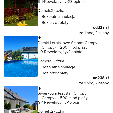
9.9
Rewelacyjny
23 opinie
Domek:
2 łóżka
Bezpłatna anulacja
Bez przedpłaty
od
327 zł
za 1 noc, 2 osoby
Natychmiastowa rezerwacja
Domki Letniskowe Sztorm Chłopy
Chłopy
200 m od plaży
10
Rewelacyjny
2 opinie
Domek:
3 łóżka
Bezpłatna anulacja
Bez przedpłaty
od
238 zł
za 1 noc, 2 osoby
Natychmiastowa rezerwacja
Świerkowa Przystań Chłopy
Chłopy
500 m od plaży
9.4
Rewelacyjny
16 opinii
Domek:
2 łóżka