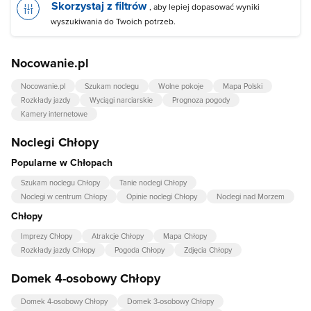
Skorzystaj z filtrów
, aby lepiej dopasować wyniki
wyszukiwania do Twoich potrzeb.
Nocowanie.pl
Nocowanie.pl
Szukam noclegu
Wolne pokoje
Mapa Polski
Rozkłady jazdy
Wyciągi narciarskie
Prognoza pogody
Kamery internetowe
Noclegi Chłopy
Popularne w Chłopach
Szukam noclegu Chłopy
Tanie noclegi Chłopy
Noclegi w centrum Chłopy
Opinie noclegi Chłopy
Noclegi nad Morzem
Chłopy
Imprezy Chłopy
Atrakcje Chłopy
Mapa Chłopy
Rozkłady jazdy Chłopy
Pogoda Chłopy
Zdjęcia Chłopy
Domek 4-osobowy Chłopy
Domek 4-osobowy Chłopy
Domek 3-osobowy Chłopy