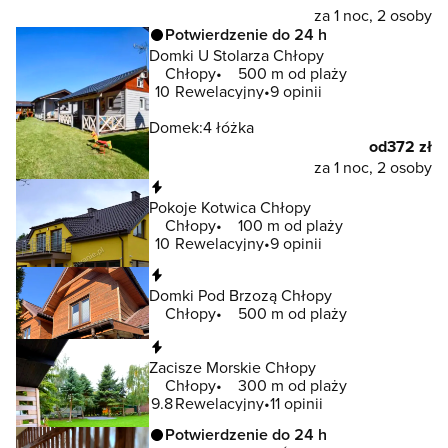
za 1 noc, 2 osoby
Potwierdzenie do 24 h
Domki U Stolarza Chłopy
Chłopy
500 m od plaży
10
Rewelacyjny
9 opinii
Domek:
4 łóżka
od
372 zł
za 1 noc, 2 osoby
Natychmiastowa rezerwacja
Pokoje Kotwica Chłopy
Chłopy
100 m od plaży
10
Rewelacyjny
9 opinii
Natychmiastowa rezerwacja
Domki Pod Brzozą Chłopy
Chłopy
500 m od plaży
Natychmiastowa rezerwacja
Zacisze Morskie Chłopy
Chłopy
300 m od plaży
9.8
Rewelacyjny
11 opinii
Potwierdzenie do 24 h