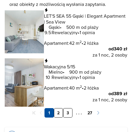
oraz obiekty z możliwością wysłania zapytania.
Natychmiastowa rezerwacja
LET'S SEA 55 Gąski | Elegant Apartment
| Sea View
Gąski
500 m od plaży
9.5
Rewelacyjny
1 opinia
2
Apartament:
42 m
2 łóżka
od
340 zł
za 1 noc, 2 osoby
Natychmiastowa rezerwacja
Wakacyjna 5/15
Mielno
900 m od plaży
10
Rewelacyjny
1 opinia
2
Apartament:
40 m
2 łóżka
od
389 zł
za 1 noc, 2 osoby
1
2
3
. . .
27