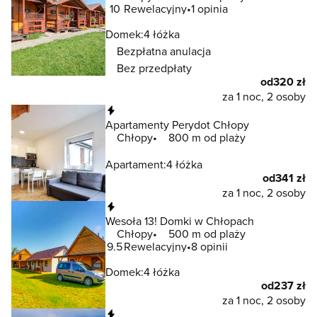
10
Rewelacyjny
1 opinia
Domek:
4 łóżka
Bezpłatna anulacja
Bez przedpłaty
od
320 zł
za 1 noc, 2 osoby
Natychmiastowa rezerwacja
Apartamenty Perydot Chłopy
Chłopy
800 m od plaży
Apartament:
4 łóżka
od
341 zł
za 1 noc, 2 osoby
Natychmiastowa rezerwacja
Wesoła 13! Domki w Chłopach
Chłopy
500 m od plaży
9.5
Rewelacyjny
8 opinii
Domek:
4 łóżka
od
237 zł
za 1 noc, 2 osoby
Natychmiastowa rezerwacja