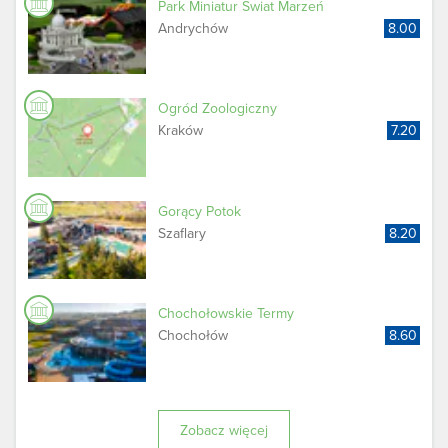
Park Miniatur Świat Marzeń
Andrychów
8.00
Ogród Zoologiczny
Kraków
7.20
Gorący Potok
Szaflary
8.20
Chochołowskie Termy
Chochołów
8.60
Zobacz więcej