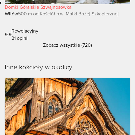
Domki Góralskie Szwajnosówka
Witów
500 m od Kościół p.w. Matki Bożej Szkaplerznej
Rewelacyjny
9.9
21 opinii
Zobacz wszystkie (720)
Inne kościoły w okolicy