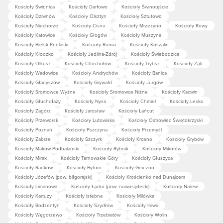
Kościoły Świdnica
Kościoły Darłowo
Kościoły Świnoujście
Kościoły Dziwnów
Kościoły Olsztyn
Kościoły Sztutowo
Kościoły Niechorze
Kościoły Cisna
Kościoły Mrzeżyno
Kościoły Rowy
Kościoły Katowice
Kościoły Głogów
Kościoły Muszyna
Kościoły Bielsk Podlaski
Kościoły Rumia
Kościoły Koszalin
Kościoły Kłodzko
Kościoły Jedlina-Zdrój
Kościoły Świebodzice
Kościoły Olkusz
Kościoły Chochołów
Kościoły Trybsz
Kościoły Ząb
Kościoły Wadowice
Kościoły Andrychów
Kościoły Banica
Kościoły Gładyszów
Kościoły Grywałd
Kościoły Jurgów
Kościoły Sromowce Wyżne
Kościoły Sromowce Niżne
Kościoły Kacwin
Kościoły Głuchołazy
Kościoły Nysa
Kościoły Chmiel
Kościoły Lesko
Kościoły Zagórz
Kościoły Jarosław
Kościoły Łańcut
Kościoły Przeworsk
Kościoły Lutowiska
Kościoły Ostrowiec Świętokrzyski
Kościoły Poznań
Kościoły Pszczyna
Kościoły Przemyśl
Kościoły Zabrze
Kościoły Szczyrk
Kościoły Krosno
Kościoły Grybów
Kościoły Maków Podhalański
Kościoły Rybnik
Kościoły Mikołów
Kościoły Mirsk
Kościoły Tarnowskie Góry
Kościoły Głuszyca
Kościoły Radków
Kościoły Bytom
Kościoły Gniezno
Kościoły Józefów (pow. biłgorajski)
Kościoły Krościenko nad Dunajcem
Kościoły Limanowa
Kościoły Łącko (pow. nowosądecki)
Kościoły Narew
Kościoły Kartuzy
Kościoły Istebna
Kościoły Milówka
Kościoły Bodzentyn
Kościoły Szydłów
Kościoły Iława
Kościoły Węgorzewo
Kościoły Trzebiatów
Kościoły Wolin