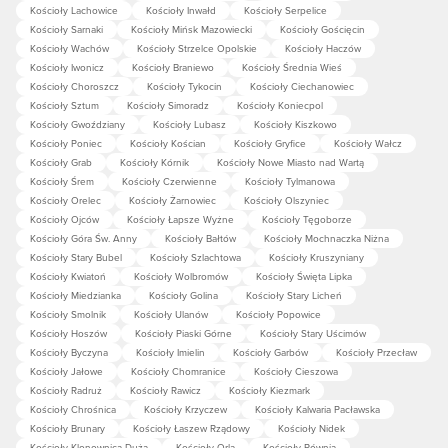
Kościoły Lachowice
Kościoły Inwałd
Kościoły Serpelice
Kościoły Sarnaki
Kościoły Mińsk Mazowiecki
Kościoły Gościęcin
Kościoły Wachów
Kościoły Strzelce Opolskie
Kościoły Haczów
Kościoły Iwonicz
Kościoły Braniewo
Kościoły Średnia Wieś
Kościoły Choroszcz
Kościoły Tykocin
Kościoły Ciechanowiec
Kościoły Sztum
Kościoły Simoradz
Kościoły Koniecpol
Kościoły Gwoździany
Kościoły Lubasz
Kościoły Kiszkowo
Kościoły Poniec
Kościoły Kościan
Kościoły Gryfice
Kościoły Wałcz
Kościoły Grab
Kościoły Kórnik
Kościoły Nowe Miasto nad Wartą
Kościoły Śrem
Kościoły Czerwienne
Kościoły Tylmanowa
Kościoły Orelec
Kościoły Żarnowiec
Kościoły Olszyniec
Kościoły Ojców
Kościoły Łapsze Wyżne
Kościoły Tęgoborze
Kościoły Góra Św. Anny
Kościoły Bałtów
Kościoły Mochnaczka Niżna
Kościoły Stary Bubel
Kościoły Szlachtowa
Kościoły Kruszyniany
Kościoły Kwiatoń
Kościoły Wolbromów
Kościoły Święta Lipka
Kościoły Miedzianka
Kościoły Golina
Kościoły Stary Licheń
Kościoły Smolnik
Kościoły Ulanów
Kościoły Popowice
Kościoły Hoszów
Kościoły Piaski Górne
Kościoły Stary Uścimów
Kościoły Byczyna
Kościoły Imielin
Kościoły Garbów
Kościoły Przecław
Kościoły Jałowe
Kościoły Chomranice
Kościoły Cieszowa
Kościoły Radruż
Kościoły Rawicz
Kościoły Kiezmark
Kościoły Chrośnica
Kościoły Krzyczew
Kościoły Kalwaria Pacławska
Kościoły Brunary
Kościoły Łaszew Rządowy
Kościoły Nidek
Kościoły Klonownica Duża
Kościoły Orla
Kościoły Równia