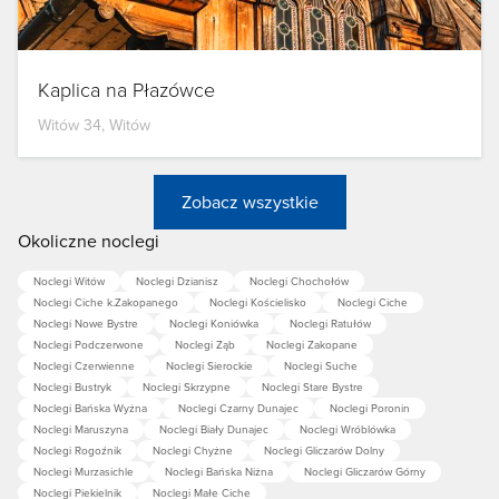
Kaplica na Płazówce
Witów 34, Witów
Zobacz wszystkie
Okoliczne noclegi
Noclegi Witów
Noclegi Dzianisz
Noclegi Chochołów
Noclegi Ciche k.Zakopanego
Noclegi Kościelisko
Noclegi Ciche
Noclegi Nowe Bystre
Noclegi Koniówka
Noclegi Ratułów
Noclegi Podczerwone
Noclegi Ząb
Noclegi Zakopane
Noclegi Czerwienne
Noclegi Sierockie
Noclegi Suche
Noclegi Bustryk
Noclegi Skrzypne
Noclegi Stare Bystre
Noclegi Bańska Wyżna
Noclegi Czarny Dunajec
Noclegi Poronin
Noclegi Maruszyna
Noclegi Biały Dunajec
Noclegi Wróblówka
Noclegi Rogoźnik
Noclegi Chyżne
Noclegi Gliczarów Dolny
Noclegi Murzasichle
Noclegi Bańska Niżna
Noclegi Gliczarów Górny
Noclegi Piekielnik
Noclegi Małe Ciche