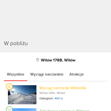
W pobliżu
Witów 178B, Witów
Wszystkie
Wyciągi narciarskie
Atrakcje
Wyciąg narciarski WitówSki
Witów 205c, Witów
Odległość:
463 m
Zabytkowa remiza w Witowie