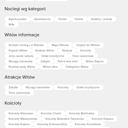
Noclegi wg kategorii
Agroturystyka
Apartamenty
Domki
Hotele
Kwatery i pokoje
Wille
Witów informacje
Szukam noclegu w Witowie
Mapa Witowa
Dojazd do Witowa
Pogoda Witów
Atrakcje Witów
Atrakcje
Kościoły
Jeep, quad, spływy
Szlaki turystyczne
Trasy spacerowe
Wyciągi narciarskie
Zabytki
Pełna lista ofert
Witów Zdjęcia
Rozkład jazdy Witów
Witów Ulice
Odległości Witów
Atrakcje Witów
Zabytki
Wyciągi narciarskie
Kościoły
Szlaki turystyczne
Trasy spacerowe
Kościoły
Kościoły Warszawa
Kościoły Chełm
Kościoły Bełchatów
Kościoły Międzyzdroje
Kościoły Bukowina Tatrzańska
Kościoły Karpacz
Kościoły Kraków
Kościoły Kudowa-Zdrój
Kościoły Kościelisko