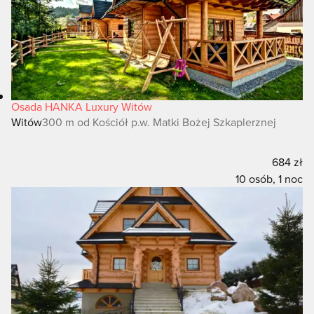
Osada HANKA Luxury Witów
Witów
300 m od Kościół p.w. Matki Bożej Szkaplerznej
684 zł
10 osób, 1 noc