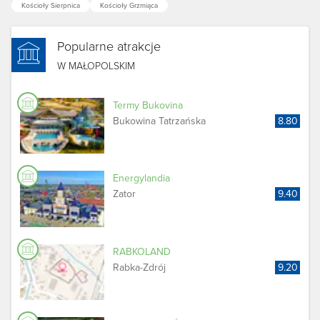
Kościoły Sierpnica
Kościoły Grzmiąca
Popularne atrakcje
W MAŁOPOLSKIM
Termy Bukovina
Bukowina Tatrzańska
8.80
Energylandia
Zator
9.40
RABKOLAND
Rabka-Zdrój
9.20