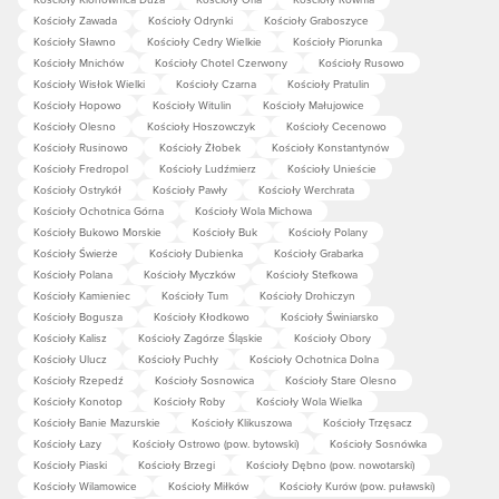
Kościoły Zawada
Kościoły Odrynki
Kościoły Graboszyce
Kościoły Sławno
Kościoły Cedry Wielkie
Kościoły Piorunka
Kościoły Mnichów
Kościoły Chotel Czerwony
Kościoły Rusowo
Kościoły Wisłok Wielki
Kościoły Czarna
Kościoły Pratulin
Kościoły Hopowo
Kościoły Witulin
Kościoły Małujowice
Kościoły Olesno
Kościoły Hoszowczyk
Kościoły Cecenowo
Kościoły Rusinowo
Kościoły Żłobek
Kościoły Konstantynów
Kościoły Fredropol
Kościoły Ludźmierz
Kościoły Unieście
Kościoły Ostrykół
Kościoły Pawły
Kościoły Werchrata
Kościoły Ochotnica Górna
Kościoły Wola Michowa
Kościoły Bukowo Morskie
Kościoły Buk
Kościoły Polany
Kościoły Świerże
Kościoły Dubienka
Kościoły Grabarka
Kościoły Polana
Kościoły Myczków
Kościoły Stefkowa
Kościoły Kamieniec
Kościoły Tum
Kościoły Drohiczyn
Kościoły Bogusza
Kościoły Kłodkowo
Kościoły Świniarsko
Kościoły Kalisz
Kościoły Zagórze Śląskie
Kościoły Obory
Kościoły Ulucz
Kościoły Puchły
Kościoły Ochotnica Dolna
Kościoły Rzepedź
Kościoły Sosnowica
Kościoły Stare Olesno
Kościoły Konotop
Kościoły Roby
Kościoły Wola Wielka
Kościoły Banie Mazurskie
Kościoły Klikuszowa
Kościoły Trzęsacz
Kościoły Łazy
Kościoły Ostrowo (pow. bytowski)
Kościoły Sosnówka
Kościoły Piaski
Kościoły Brzegi
Kościoły Dębno (pow. nowotarski)
Kościoły Wilamowice
Kościoły Miłków
Kościoły Kurów (pow. puławski)