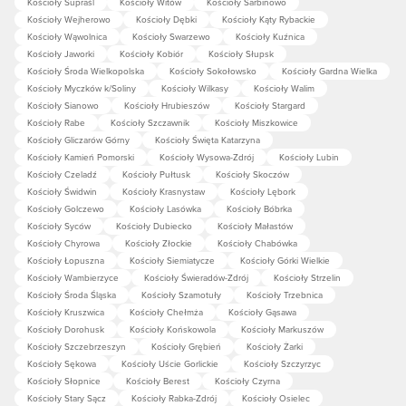
Kościoły Supraśl
Kościoły Witów
Kościoły Sarbinowo
Kościoły Wejherowo
Kościoły Dębki
Kościoły Kąty Rybackie
Kościoły Wąwolnica
Kościoły Swarzewo
Kościoły Kuźnica
Kościoły Jaworki
Kościoły Kobiór
Kościoły Słupsk
Kościoły Środa Wielkopolska
Kościoły Sokołowsko
Kościoły Gardna Wielka
Kościoły Myczków k/Soliny
Kościoły Wilkasy
Kościoły Walim
Kościoły Sianowo
Kościoły Hrubieszów
Kościoły Stargard
Kościoły Rabe
Kościoły Szczawnik
Kościoły Miszkowice
Kościoły Gliczarów Górny
Kościoły Święta Katarzyna
Kościoły Kamień Pomorski
Kościoły Wysowa-Zdrój
Kościoły Lubin
Kościoły Czeladź
Kościoły Pułtusk
Kościoły Skoczów
Kościoły Świdwin
Kościoły Krasnystaw
Kościoły Lębork
Kościoły Golczewo
Kościoły Lasówka
Kościoły Bóbrka
Kościoły Syców
Kościoły Dubiecko
Kościoły Małastów
Kościoły Chyrowa
Kościoły Złockie
Kościoły Chabówka
Kościoły Łopuszna
Kościoły Siemiatycze
Kościoły Górki Wielkie
Kościoły Wambierzyce
Kościoły Świeradów-Zdrój
Kościoły Strzelin
Kościoły Środa Śląska
Kościoły Szamotuły
Kościoły Trzebnica
Kościoły Kruszwica
Kościoły Chełmża
Kościoły Gąsawa
Kościoły Dorohusk
Kościoły Końskowola
Kościoły Markuszów
Kościoły Szczebrzeszyn
Kościoły Grębień
Kościoły Żarki
Kościoły Sękowa
Kościoły Uście Gorlickie
Kościoły Szczyrzyc
Kościoły Słopnice
Kościoły Berest
Kościoły Czyrna
Kościoły Stary Sącz
Kościoły Rabka-Zdrój
Kościoły Osielec