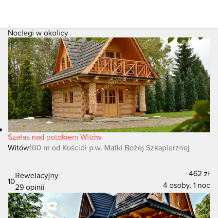
Noclegi w okolicy
Szałas nad potokiem Witów
Witów
100 m od Kościół p.w. Matki Bożej Szkaplerznej
462 zł
Rewelacyjny
10
4 osoby, 1 noc
29 opinii