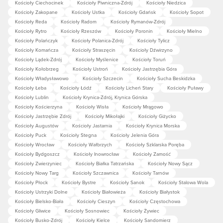
Kościoły Ciechocinek
Kościoły Piwniczna-Zdrój
Kościoły Niedzica
Kościoły Zakopane
Kościoły Ustka
Kościoły Gdańsk
Kościoły Sopot
Kościoły Reda
Kościoły Radom
Kościoły Rymanów-Zdrój
Kościoły Rytro
Kościoły Rzeszów
Kościoły Poronin
Kościoły Mielno
Kościoły Polańczyk
Kościoły Polanica-Zdrój
Kościoły Tylicz
Kościoły Komańcza
Kościoły Straszęcin
Kościoły Dźwirzyno
Kościoły Lądek-Zdrój
Kościoły Myślenice
Kościoły Toruń
Kościoły Kołobrzeg
Kościoły Ustroń
Kościoły Jastrzębia Góra
Kościoły Władysławowo
Kościoły Szczecin
Kościoły Sucha Beskidzka
Kościoły Łeba
Kościoły Łódź
Kościoły Licheń Stary
Kościoły Puławy
Kościoły Lublin
Kościoły Krynica-Zdrój, Krynica Górska
Kościoły Kościerzyna
Kościoły Wisła
Kościoły Mrągowo
Kościoły Jastrzębie Zdrój
Kościoły Mikołajki
Kościoły Giżycko
Kościoły Augustów
Kościoły Jastarnia
Kościoły Krynica Morska
Kościoły Puck
Kościoły Stegna
Kościoły Jelenia Góra
Kościoły Wrocław
Kościoły Wałbrzych
Kościoły Szklarska Poręba
Kościoły Bydgoszcz
Kościoły Inowrocław
Kościoły Zamość
Kościoły Zwierzyniec
Kościoły Białka Tatrzańska
Kościoły Nowy Sącz
Kościoły Nowy Targ
Kościoły Szczawnica
Kościoły Tarnów
Kościoły Płock
Kościoły Bystre
Kościoły Sanok
Kościoły Stalowa Wola
Kościoły Ustrzyki Dolne
Kościoły Białowieża
Kościoły Białystok
Kościoły Bielsko-Biała
Kościoły Cieszyn
Kościoły Częstochowa
Kościoły Gliwice
Kościoły Sosnowiec
Kościoły Żywiec
Kościoły Busko-Zdrój
Kościoły Kielce
Kościoły Sandomierz