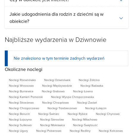
Jakie udogodnienia dla rodzin z dziećmi są w
obiekcie?
Najbliższe wydarzenia w Dziwnowie
Nie znaleziono w tym terminie żadnych wydarzeń
Okoliczne noclegi
Noclegi Rzewnówko
Noclegi Dziwnówek
Noclegi Żółcino
Noclegi Wrzosowo
Noclegi Międzywodzie
Noclegi Radawka
Noclegi Buniewice
Noclegi Grabowo
Noclegi Łowno
Noclegi Kamień Pomorski
Noclegi Wyspa Chrząszczewska
Noclegi Strzeżewo
Noclegi Chrząstowo
Noclegi Zastań
Noclegi Chrząszczewo
Noclegi Trzebieszewo
Noclegi Łukęcin
Noclegi Borucin
Noclegi Świniec
Noclegi Rybice
Noclegi Chynowo
Noclegi Łojszyno
Noclegi Sierosław
Noclegi Miłachowo
Noclegi Sulikowo
Noclegi Mokrawica
Noclegi Świętouść
Noclegi Ugory
Noclegi Pobierowo
Noclegi Redliny
Noclegi Kołczewo