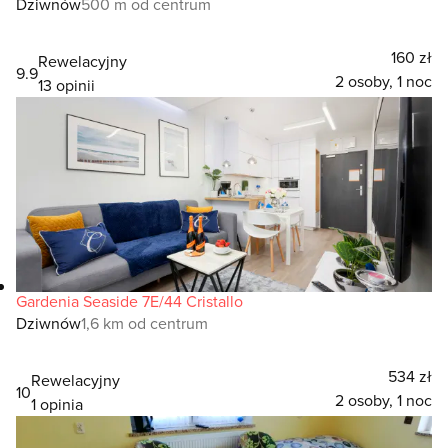
Dziwnów
500 m od centrum
160 zł
Rewelacyjny
9.9
2 osoby, 1 noc
13 opinii
Gardenia Seaside 7E/44 Cristallo
Dziwnów
1,6 km od centrum
534 zł
Rewelacyjny
10
2 osoby, 1 noc
1 opinia