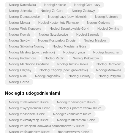
Noclegi Karczówka
Noclegi Kolonie
Noclegi Góra-Łazy
Noclegi Jeleniów
Noclegi Za Górą
Noclegi Zastawy
Noclegi Domaszowice
Noclegi Łazy (pow. kielecki)
Noclegi Ustronie
Noclegi Mójcza
Noclegi Kostomłoty Pierwsze
Noclegi Cedzyna
Noclegi Wola Kopcowa
Noclegi Szczukowskie Górki
Noclegi Dyminy
Noclegi Kowala
Noclegi Szczukowice
Noclegi Zagrody
Noclegi Suków
Noclegi Kostomłoty Drugie
Noclegi Masłów
Noclegi Sitkówka-Nowiny
Noclegi Miedziana Góra
Noclegi Masłów (pow. trzebnicki)
Noclegi Brynica
Noclegi Jaworznia
Noclegi Podzamcze
Noclegi Radlin
Noclegi Piekoszów
Noclegi Mąchocice Kapitulne
Noclegi Tumlin-Osowa
Noclegi Bęczków
Noclegi Chęciny
Noclegi Chęciny (pow. garwoliński)
Noclegi Morawica
Noclegi Nida
Noclegi Zagnańsk
Noclegi Ciekoty
Noclegi Przyjmo
Noclegi Górno
Noclegi z udogodnieniami
Noclegi z telewizorem Kielce
Noclegi z parkingiem Kielce
Noclegi z wyżywieniem Kielce
Noclegi z placem zabaw Kielce
Noclegi z basenem Kielce
Noclegi z kominkiem Kielce
Noclegi z klimatyzacją Kielce
Noclegi z internetem Kielce
Noclegi ze stacjami ładowania samochodów EV Kielce
Noclegi ze śniadaniem Kielce
Bon turystyczny Kielce