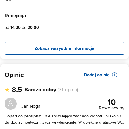
Recepcja
od
14:00
do
20:00
Zobacz wszystkie informacje
Opinie
Dodaj opinię
8.5
Bardzo dobry
(31 opinii)
10
Jan Nogal
Rewelacyjny
Dojazd do pensjonatu nie sprawiający żadnego kłopotu, blisko S7.
Bardzo sympatyczni, życzliwi właściciele. W obiekcie gratisowe Wi-
Fi. Całodobowo łazienka z prysznicem i gorącą woda. Do