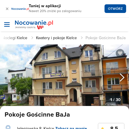
Taniej w aplikacji
×
OTWÓRZ
Nawet 20% zniżki po zalogowaniu
Noclegi Kielce
Kwatery i pokoje Kielce
Pokoje Gościnne BaJa
1
/ 30
Pokoje Gościnne BaJa
8.5
Jeleniowska 8, Kielce
Zobacz na mapie