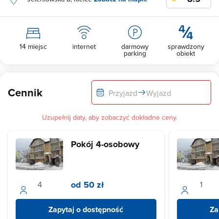
14 miejsc
internet
darmowy
sprawdzony
parking
obiekt
Cennik
Przyjazd
Wyjazd
Uzupełnij daty, aby zobaczyć dokładne ceny.
Pokój 4-osobowy
od 50 zł
Zapytaj o dostępność
Za