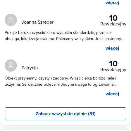
więcej
dyspozycji lodówka, mikrofala i wszystko do przyrządzenia i
spożycia posiłków we własnym zakresie. Spokojnie i czyściutko! W
10
pobliżu stacja paliw, kaufland, lidl etc. W kilka minut do uroczego
Joanna Szreder
Rewelacyjny
historycznego centrum. polecamy
Pokoje bardzo czysciutkie o wysokim standardzie, przemila
obsluga, lokalizacja swietna. Polecamy wszystkim. Jesli nastepnym
razem bedziemy w Kielcach wybierzemy ten pensjonat z
więcej
pewnoscia. :)
10
Patrycja
Rewelacyjny
Obiekt przyjemny, czysty i zadbany. Właścicielka bardzo miła i
uczynna. Serdecznie polecam! Jedyna uwaga to ogrzewanie:
kołdry były zbyt cienkie, a kaloryfery nie grzały za mocno. Poza
więcej
tym - jakość stosownie do ceny.
Zobacz wszystkie opinie (31)