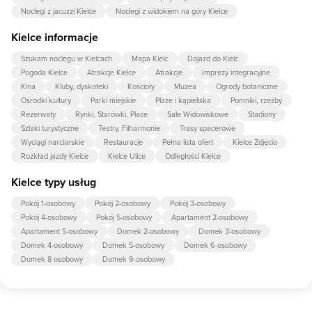
Noclegi z jacuzzi Kielce
Noclegi z widokiem na góry Kielce
Kielce informacje
Szukam noclegu w Kielcach
Mapa Kielc
Dojazd do Kielc
Pogoda Kielce
Atrakcje Kielce
Atrakcje
Imprezy integracyjne
Kina
Kluby, dyskoteki
Kościoły
Muzea
Ogrody botaniczne
Ośrodki kultury
Parki miejskie
Plaże i kąpieliska
Pomniki, rzeźby
Rezerwaty
Rynki, Starówki, Place
Sale Widowiskowe
Stadiony
Szlaki turystyczne
Teatry, Filharmonie
Trasy spacerowe
Wyciągi narciarskie
Restauracje
Pełna lista ofert
Kielce Zdjęcia
Rozkład jazdy Kielce
Kielce Ulice
Odległości Kielce
Kielce typy usług
Pokój 1-osobowy
Pokój 2-osobowy
Pokój 3-osobowy
Pokój 4-osobowy
Pokój 5-osobowy
Apartament 2-osobowy
Apartament 5-osobowy
Domek 2-osobowy
Domek 3-osobowy
Domek 4-osobowy
Domek 5-osobowy
Domek 6-osobowy
Domek 8 osobowy
Domek 9-osobowy