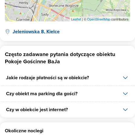
Leaflet
| ©
OpenStreetMap
contributors
Jeleniowska 8, Kielce
Często zadawane pytania dotyczące obiektu
Pokoje Gościnne BaJa
Jakie rodzaje płatności są w obiekcie?
Czy obiekt ma parking dla gości?
W obiekcie dostępne są następujące formy płatności: gotówka.
Czy w obiekcie jest internet?
Tak, Pokoje Gościnne BaJa posiada bezpłatny parking dla gości na
7 miejsc.
Tak, Pokoje Gościnne BaJa udostępnia dla swoich gości internet.
Okoliczne noclegi