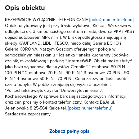
Opis obiektu
REZERWACJE WYŁĄCZNIE TELEFONICZNIE
[pokaż numer telefonu]
Obiekt usytuowany jest przy trasie wylotowej Kielce - Warszawa w
odległości ok. 3 km od ścisłego centrum miasta, dworca PKP i PKS (
dojazd autobusem MPK nr 7 ). W bliskiej odległości znajdują się
sklepy KAUFLAND, LIDL i TESCO, nieco dalej Galeria ECHO i
Galeria KORONA. Naszym Gościom oferujemy: * pokoje w
samodzielnym mieszkaniu * łazienka * aneks kuchenny (lodówka,
czajnik, mikrofalówka) * parking * internetWi-Fi Obiekt może służyć
jako baza wypadowa dla turystów. Cennik: * 1 osobowe 80 PLN -
100 PLN * 2 osobowe 70 PLN - 90 PLN * 3 osobowe 70 PLN - 90
PLN * 4 osobowe 50 PLN - 70 PLN Cena zależy od ilości osób i
czasu pobytu. W pobliżu znajdują się wyższe uczelnie :
*Politechnika Świętokrzyska *Uniwersytet imienia J.
Kochanowskiego W sprawie bardziej szczegółowych informacji
oraz cen prosimy o kontakt telefoniczny. Kontakt: BaJa ul.
Jeleniowska 8 25-564 Kielce tel.
[pokaż numer telefonu]
Serdecznie zapraszamy
Zobacz pełny opis