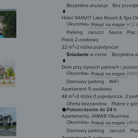
Bezpłatna anulacja
Bez przedp
Natychmiastowa rezerwacja
Hotel SANVIT Lake Resort & Spa O
Okuninka
1,2
Pokaż na mapie
Parking
Jacuzzi
Sauna
Plac
Pokój 2-osobowy
2
22 m
2 łóżka
pojedyncze
Śniadanie
w cenie
Bezpłatna a
Natychmiastowa rezerwacja
Dom przy żywych palmach i jezior
Okuninka
900
Pokaż na mapie
Darmowy parking
WiFi
Apartament 5-osobowy
2
48 m
3 łóżka
(1 pojedyncze, 2 po
Oferta bezzwrotna
Płatne z gór
Potwierdzenie do 24 h
Apartamenty JAMAR Okuninka
Okuninka
800
Pokaż na mapie
Darmowy parking
Jacuzzi
Pla
Apartament 4-osobowy