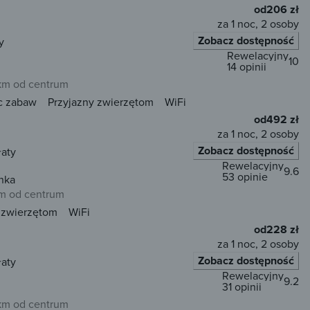
od
206 zł
za 1 noc, 2 osoby
Zobacz dostępność
y
Rewelacyjny
10
14 opinii
 km od centrum
c zabaw
Przyjazny zwierzętom
WiFi
od
492 zł
za 1 noc, 2 osoby
Zobacz dostępność
łaty
Rewelacyjny
9.6
53 opinie
nka
km od centrum
 zwierzętom
WiFi
od
228 zł
za 1 noc, 2 osoby
Zobacz dostępność
łaty
Rewelacyjny
9.2
31 opinii
 km od centrum