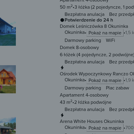
2
50 m
3 łóżka
(2 pojedyncze, 1 po
Bezpłatna anulacja
Bez przedp
Potwierdzenie do 24 h
Domek Leśniczówka 8 Okuninka
Okuninka
1,5
Pokaż na mapie
Darmowy parking
WiFi
Domek 8-osobowy
6 łóżek
(4 pojedyncze, 2 podwójne
Bezpłatna anulacja
Bez przedp
Natychmiastowa rezerwacja
Ośrodek Wypoczynkowy Ranczo O
Okuninka
1,9
Pokaż na mapie
Darmowy parking
Plac zabaw
Apartament 4-osobowy
2
43 m
2 łóżka
podwójne
Bezpłatna anulacja
Bez przedp
Natychmiastowa rezerwacja
Arena White Houses Okuninka
Okuninka
700
Pokaż na mapie