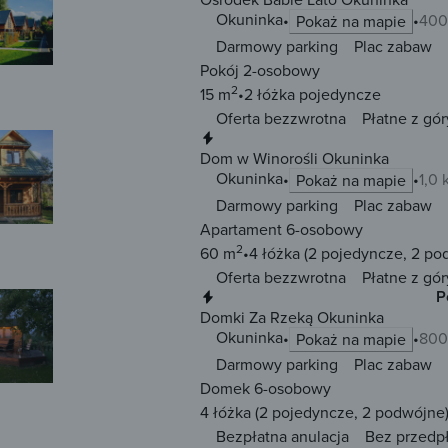
Okuninka
400
Pokaż na mapie
Darmowy parking
Plac zabaw
Pokój 2-osobowy
2
15 m
2 łóżka
pojedyncze
Oferta bezzwrotna
Płatne z gór
Natychmiastowa rezerwacja
Dom w Winorośli Okuninka
Okuninka
1,0
Pokaż na mapie
Darmowy parking
Plac zabaw
Apartament 6-osobowy
2
60 m
4 łóżka
(2 pojedyncze, 2 po
Oferta bezzwrotna
Płatne z gór
Natychmiastowa rezerwacja
P
Domki Za Rzeką Okuninka
Okuninka
800
Pokaż na mapie
Darmowy parking
Plac zabaw
Domek 6-osobowy
4 łóżka
(2 pojedyncze, 2 podwójne
Bezpłatna anulacja
Bez przedp