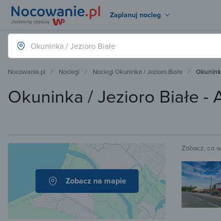
Zaplanuj nocleg
Nocowanie.pl
Noclegi
Noclegi Okuninka / Jezioro Białe
Okuninka
Okuninka / Jezioro Białe 
Zobacz, co 
Zobacz na mapie