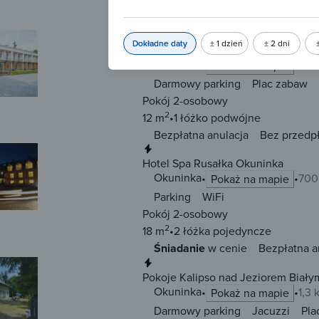
2
20 m
2 łóżka
pojedyncze
Bezpłatna anulacja
Bez przedp
Natychmiastowa rezerwacja
Dokładne daty
± 1 dzień
± 2 dni
Osada Rybacka Okuninka
Okuninka
400
Pokaż na mapie
Darmowy parking
Plac zabaw
Pokój 2-osobowy
2
12 m
1 łóżko
podwójne
Bezpłatna anulacja
Bez przedp
Natychmiastowa rezerwacja
Hotel Spa Rusałka Okuninka
Okuninka
700
Pokaż na mapie
Parking
WiFi
Pokój 2-osobowy
2
18 m
2 łóżka
pojedyncze
Śniadanie
w cenie
Bezpłatna a
Natychmiastowa rezerwacja
Pokoje Kalipso nad Jeziorem Biały
Okuninka
1,3
Pokaż na mapie
Darmowy parking
Jacuzzi
Pla