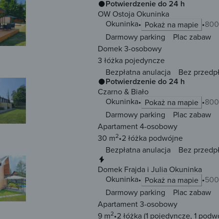
Potwierdzenie do 24 h
OW Ostoja Okuninka
Okuninka
800
Pokaż na mapie
Darmowy parking
Plac zabaw
Domek 3-osobowy
3 łóżka
pojedyncze
Bezpłatna anulacja
Bez przedp
Potwierdzenie do 24 h
Czarno & Biało
Okuninka
800
Pokaż na mapie
Darmowy parking
Plac zabaw
Apartament 4-osobowy
2
30 m
2 łóżka
podwójne
Bezpłatna anulacja
Bez przedp
Natychmiastowa rezerwacja
Domek Frajda i Julia Okuninka
Okuninka
500
Pokaż na mapie
Darmowy parking
Plac zabaw
Apartament 3-osobowy
2
9 m
2 łóżka
(1 pojedyncze, 1 podw