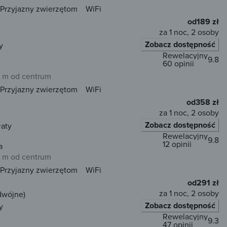
Przyjazny zwierzętom
WiFi
od
189 zł
za 1 noc, 2 osoby
Zobacz dostępność
y
Rewelacyjny
9.8
60 opinii
 m od centrum
Przyjazny zwierzętom
WiFi
od
358 zł
za 1 noc, 2 osoby
Zobacz dostępność
łaty
Rewelacyjny
9.8
12 opinii
a
 m od centrum
Przyjazny zwierzętom
WiFi
od
291 zł
za 1 noc, 2 osoby
dwójne)
Zobacz dostępność
y
Rewelacyjny
9.3
47 opinii