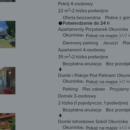
Pokój 4-osobowy
2
22 m
2 łóżka
podwójne
Oferta bezzwrotna
Płatne z gór
Potwierdzenie do 24 h
Apartamenty Przystanek Okuninka
Okuninka
1,0
Pokaż na mapie
Darmowy parking
Jacuzzi
Pla
Apartament 4-osobowy
2
35 m
2 łóżka
podwójne
Bezpłatna anulacja
Bez przedp
Natychmiastowa rezerwacja
Domki i Pokoje Pod Palmami Okuni
Okuninka
1,1 
Pokaż na mapie
Parking
Plac zabaw
Przyjazny
Domek 3-osobowy
2 łóżka
(1 pojedyncze, 1 podwójne)
Bezpłatna anulacja
Bez przedp
Natychmiastowa rezerwacja
Domki letniskowe Sokół Okuninka
Okuninka
1,0
Pokaż na mapie