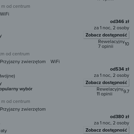
 m od centrum
WiFi
od
346 zł
za 1 noc, 2 osoby
Zobacz dostępność
y
Rewelacyjny
10
7 opinii
 km od centrum
Przyjazny zwierzętom
WiFi
od
534 zł
za 1 noc, 2 osoby
dwójne)
Zobacz dostępność
y
opularny wybór
Rewelacyjny
9.7
11 opinii
 m od centrum
Przyjazny zwierzętom
od
380 zł
za 1 noc, 2 osoby
)
Zobacz dostępność
łaty