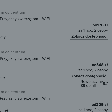
 m od centrum
Przyjazny zwierzętom
WiFi
od
176 zł
za 1 noc, 2 osoby
Zobacz dostępność
łaty
 m od centrum
Przyjazny zwierzętom
WiFi
od
348 zł
za 1 noc, 2 osoby
Zobacz dostępność
łaty
Rewelacyjny
9.7
89 opinii
 m od centrum
Przyjazny zwierzętom
WiFi
od
209 zł
za 1 noc, 2 osoby
ójne)