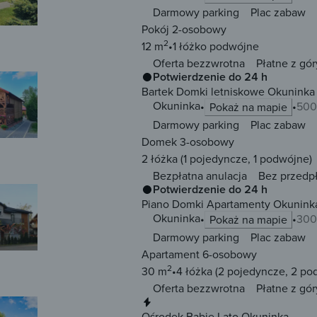
Darmowy parking
Plac zabaw
Pokój 2-osobowy
2
12 m
1 łóżko
podwójne
Oferta bezzwrotna
Płatne z gór
Potwierdzenie do 24 h
Bartek Domki letniskowe Okuninka
Okuninka
500
Pokaż na mapie
Darmowy parking
Plac zabaw
Domek 3-osobowy
2 łóżka
(1 pojedyncze, 1 podwójne)
Bezpłatna anulacja
Bez przedp
Potwierdzenie do 24 h
Piano Domki Apartamenty Okunink
Okuninka
300
Pokaż na mapie
Darmowy parking
Plac zabaw
Apartament 6-osobowy
2
30 m
4 łóżka
(2 pojedyncze, 2 po
Oferta bezzwrotna
Płatne z gór
Natychmiastowa rezerwacja
Ośrodek Babie Lato Okuninka