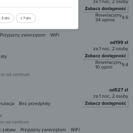
za 1 noc, 2 osoby
Zobacz dostępność
łaty
Rewelacyjny
9.6
± 3 dni
± 7 dni
34 opinie
 m od centrum
Przyjazny zwierzętom
WiFi
od
199 zł
za 1 noc, 2 osoby
Zobacz dostępność
łaty
Rewelacyjny
9.4
10 opinii
 m od centrum
od
527 zł
za 1 noc, 2 osoby
Zobacz dostępność
nulacja
Bez przedpłaty
m
 km od centrum
c zabaw
Przyjazny zwierzętom
WiFi