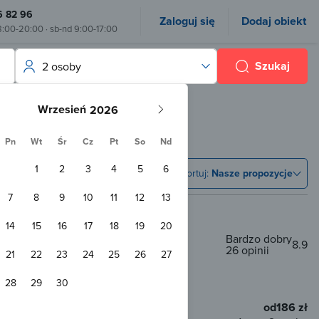
6 82 96
Zaloguj się
Dodaj obiekt
8:00-20:00 · sb-nd 9:00-17:00
Szukaj
2 osoby
Wrzesień
osobowy
Pn
Wt
Śr
Cz
Pt
So
Nd
1
2
3
4
5
6
Sortuj:
Nasze propozycje
7
8
9
10
11
12
13
14
15
16
17
18
19
20
Bardzo dobry
8.9
26 opinii
21
22
23
24
25
26
27
 m od centrum
28
29
30
WiFi
od
186 zł