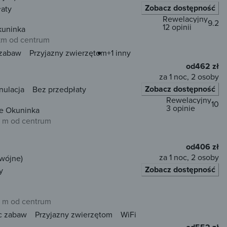
Zobacz dostępność
łaty
Rewelacyjny
9.2
12 opinii
kuninka
 km od centrum
 zabaw
Przyjazny zwierzętom
+1 inny
od
462 zł
za 1 noc, 2 osoby
Zobacz dostępność
nulacja
Bez przedpłaty
Rewelacyjny
10
3 opinie
ze Okuninka
 m od centrum
od
406 zł
za 1 noc, 2 osoby
dwójne)
Zobacz dostępność
y
 m od centrum
c zabaw
Przyjazny zwierzętom
WiFi