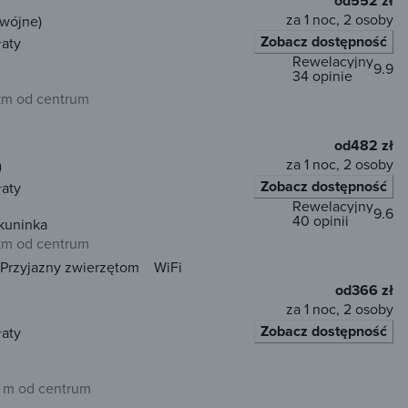
od
552 zł
za 1 noc, 2 osoby
dwójne)
Zobacz dostępność
łaty
Rewelacyjny
9.9
34 opinie
 km od centrum
od
482 zł
za 1 noc, 2 osoby
)
Zobacz dostępność
łaty
Rewelacyjny
9.6
40 opinii
kuninka
 km od centrum
Przyjazny zwierzętom
WiFi
od
366 zł
za 1 noc, 2 osoby
Zobacz dostępność
łaty
 m od centrum