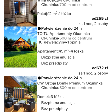
Willa Rosiczka Okuninka
Okuninka
700 m od centrum
2
Pokój:
12 m
1 łóżko
od
255 zł
za 1 noc, 2 osoby
Potwierdzenie do 24 h
TO TU Apartamenty Okuninka
Okuninka
600 m od centrum
10
Rewelacyjny
1 opinia
2
Apartament:
45 m
4 łóżka
Bezpłatna anulacja
Bez przedpłaty
od
672 zł
za 1 noc, 2 osoby
Potwierdzenie do 24 h
OW Ostoja Domki Premium Okuninka
Okuninka
800 m od centrum
Domek:
3 łóżka
Bezpłatna anulacja
Bez przedpłaty