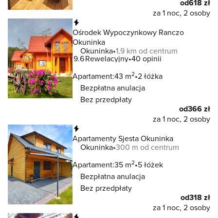
od
618 zł
za 1 noc, 2 osoby
Natychmiastowa rezerwacja
Ośrodek Wypoczynkowy Ranczo
Okuninka
Okuninka
1,9 km od centrum
9.6
Rewelacyjny
40 opinii
2
Apartament:
43 m
2 łóżka
Bezpłatna anulacja
Bez przedpłaty
od
366 zł
za 1 noc, 2 osoby
Natychmiastowa rezerwacja
Apartamenty Sjesta Okuninka
Okuninka
300 m od centrum
2
Apartament:
35 m
5 łóżek
Bezpłatna anulacja
Bez przedpłaty
od
318 zł
za 1 noc, 2 osoby
Natychmiastowa rezerwacja