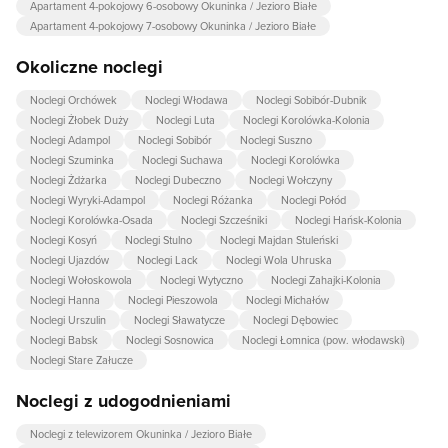
Apartament 4-pokojowy 6-osobowy Okuninka / Jezioro Białe
Apartament 4-pokojowy 7-osobowy Okuninka / Jezioro Białe
Okoliczne noclegi
Noclegi Orchówek
Noclegi Włodawa
Noclegi Sobibór-Dubnik
Noclegi Żłobek Duży
Noclegi Luta
Noclegi Korolówka-Kolonia
Noclegi Adampol
Noclegi Sobibór
Noclegi Suszno
Noclegi Szuminka
Noclegi Suchawa
Noclegi Korolówka
Noclegi Żdżarka
Noclegi Dubeczno
Noclegi Wołczyny
Noclegi Wyryki-Adampol
Noclegi Różanka
Noclegi Połód
Noclegi Korolówka-Osada
Noclegi Szcześniki
Noclegi Hańsk-Kolonia
Noclegi Kosyń
Noclegi Stulno
Noclegi Majdan Stuleński
Noclegi Ujazdów
Noclegi Lack
Noclegi Wola Uhruska
Noclegi Wołoskowola
Noclegi Wytyczno
Noclegi Zahajki-Kolonia
Noclegi Hanna
Noclegi Pieszowola
Noclegi Michałów
Noclegi Urszulin
Noclegi Sławatycze
Noclegi Dębowiec
Noclegi Babsk
Noclegi Sosnowica
Noclegi Łomnica (pow. włodawski)
Noclegi Stare Załucze
Noclegi z udogodnieniami
Noclegi z telewizorem Okuninka / Jezioro Białe