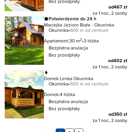
Bez przedpłaty
od
467 zł
za 1 noc, 2 osoby
Potwierdzenie do 24 h
Maciejka Jezioro Białe - Okuninka
Okuninka
600 m od centrum
2
Apartament:
30 m
3 łóżka
Bezpłatna anulacja
Bez przedpłaty
od
402 zł
za 1 noc, 2 osoby
Natychmiastowa rezerwacja
Domek Lenka Okuninka
Okuninka
500 m od centrum
Domek:
4 łóżka
Bezpłatna anulacja
Bez przedpłaty
od
350 zł
za 1 noc, 2 osoby