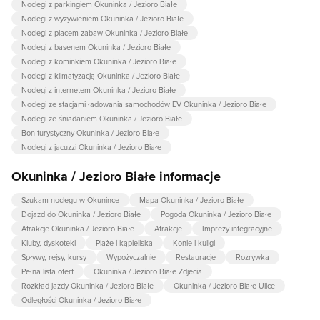
Noclegi z parkingiem Okuninka / Jezioro Białe
Noclegi z wyżywieniem Okuninka / Jezioro Białe
Noclegi z placem zabaw Okuninka / Jezioro Białe
Noclegi z basenem Okuninka / Jezioro Białe
Noclegi z kominkiem Okuninka / Jezioro Białe
Noclegi z klimatyzacją Okuninka / Jezioro Białe
Noclegi z internetem Okuninka / Jezioro Białe
Noclegi ze stacjami ładowania samochodów EV Okuninka / Jezioro Białe
Noclegi ze śniadaniem Okuninka / Jezioro Białe
Bon turystyczny Okuninka / Jezioro Białe
Noclegi z jacuzzi Okuninka / Jezioro Białe
Okuninka / Jezioro Białe informacje
Szukam noclegu w Okunince
Mapa Okuninka / Jezioro Białe
Dojazd do Okuninka / Jezioro Białe
Pogoda Okuninka / Jezioro Białe
Atrakcje Okuninka / Jezioro Białe
Atrakcje
Imprezy integracyjne
Kluby, dyskoteki
Plaże i kąpieliska
Konie i kuligi
Spływy, rejsy, kursy
Wypożyczalnie
Restauracje
Rozrywka
Pełna lista ofert
Okuninka / Jezioro Białe Zdjecia
Rozkład jazdy Okuninka / Jezioro Białe
Okuninka / Jezioro Białe Ulice
Odległości Okuninka / Jezioro Białe