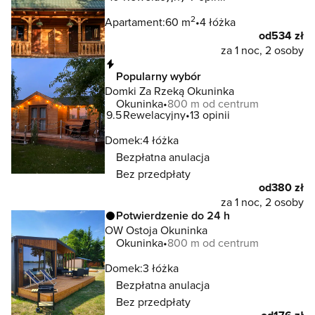
2
Apartament:
60 m
4 łóżka
od
534 zł
za 1 noc, 2 osoby
Natychmiastowa rezerwacja
Popularny wybór
Domki Za Rzeką Okuninka
Okuninka
800 m od centrum
9.5
Rewelacyjny
13 opinii
Domek:
4 łóżka
Bezpłatna anulacja
Bez przedpłaty
od
380 zł
za 1 noc, 2 osoby
Potwierdzenie do 24 h
OW Ostoja Okuninka
Okuninka
800 m od centrum
Domek:
3 łóżka
Bezpłatna anulacja
Bez przedpłaty