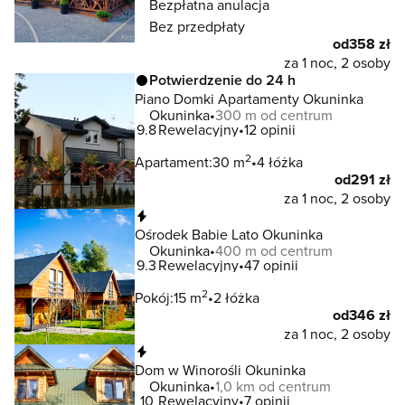
Bezpłatna anulacja
Bez przedpłaty
od
358 zł
za 1 noc, 2 osoby
Potwierdzenie do 24 h
Piano Domki Apartamenty Okuninka
Okuninka
300 m od centrum
9.8
Rewelacyjny
12 opinii
2
Apartament:
30 m
4 łóżka
od
291 zł
za 1 noc, 2 osoby
Natychmiastowa rezerwacja
Ośrodek Babie Lato Okuninka
Okuninka
400 m od centrum
9.3
Rewelacyjny
47 opinii
2
Pokój:
15 m
2 łóżka
od
346 zł
za 1 noc, 2 osoby
Natychmiastowa rezerwacja
Dom w Winorośli Okuninka
Okuninka
1,0 km od centrum
10
Rewelacyjny
7 opinii