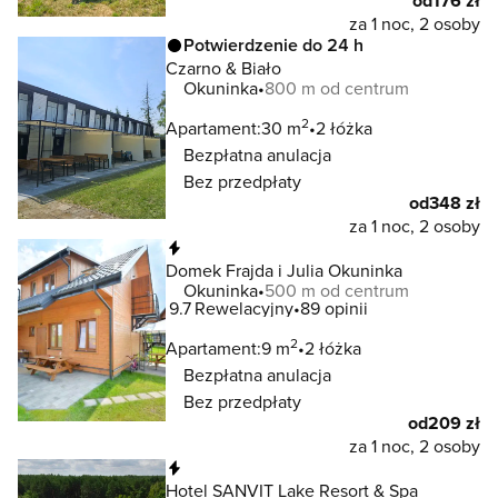
od
176 zł
za 1 noc, 2 osoby
Potwierdzenie do 24 h
Czarno & Biało
Okuninka
800 m od centrum
2
Apartament:
30 m
2 łóżka
Bezpłatna anulacja
Bez przedpłaty
od
348 zł
za 1 noc, 2 osoby
Natychmiastowa rezerwacja
Domek Frajda i Julia Okuninka
Okuninka
500 m od centrum
9.7
Rewelacyjny
89 opinii
2
Apartament:
9 m
2 łóżka
Bezpłatna anulacja
Bez przedpłaty
od
209 zł
za 1 noc, 2 osoby
Natychmiastowa rezerwacja
Hotel SANVIT Lake Resort & Spa