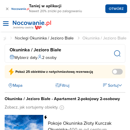
Taniej w aplikacji
×
OTWÓRZ
Nawet 20% zniżki po zalogowaniu
legi
Noclegi Okuninka / Jezioro Białe
Okuninka / Jezioro Białe
Okuninka / Jezioro Białe
Wybierz daty
2 osoby
Pokaż
25 obiektów
z natychmiastową rezerwacją
Mapa
Filtruj
Sortuj
Okuninka / Jezioro Białe - Apartament 2-pokojowy 2-osobowy
Zobacz, jak sortujemy obiekty.
Natychmiastowa rezerwacja
Pokoje Okuninka Złoty Kurczak
Okuninka
400 m od centrum