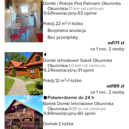
Domki i Pokoje Pod Palmami Okuninka
Okuninka
1,1 km od centrum
9.6
Rewelacyjny
53 opinie
2
Pokój:
22 m
1 łóżko
Bezpłatna anulacja
Bez przedpłaty
od
171 zł
za 1 noc, 2 osoby
Natychmiastowa rezerwacja
Domki letniskowe Sokół Okuninka
Okuninka
1,0 km od centrum
9.2
Rewelacyjny
31 opinii
2
Pokój:
12 m
1 łóżko
od
189 zł
za 1 noc, 2 osoby
Potwierdzenie do 24 h
Bartek Domki letniskowe Okuninka
Okuninka
500 m od centrum
9.8
Rewelacyjny
60 opinii
Domek:
2 łóżka