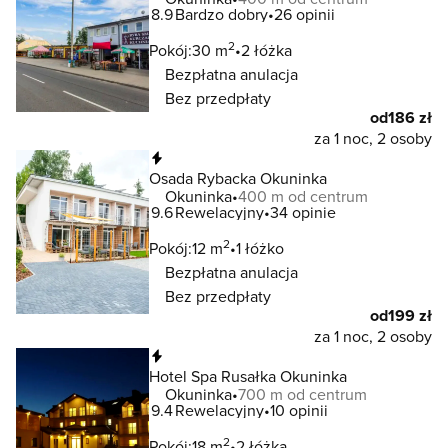
8.9
Bardzo dobry
26 opinii
2
Pokój:
30 m
2 łóżka
Bezpłatna anulacja
Bez przedpłaty
od
186 zł
za 1 noc, 2 osoby
Natychmiastowa rezerwacja
Osada Rybacka Okuninka
Okuninka
400 m od centrum
9.6
Rewelacyjny
34 opinie
2
Pokój:
12 m
1 łóżko
Bezpłatna anulacja
Bez przedpłaty
od
199 zł
za 1 noc, 2 osoby
Natychmiastowa rezerwacja
Hotel Spa Rusałka Okuninka
Okuninka
700 m od centrum
9.4
Rewelacyjny
10 opinii
2
Pokój:
18 m
2 łóżka