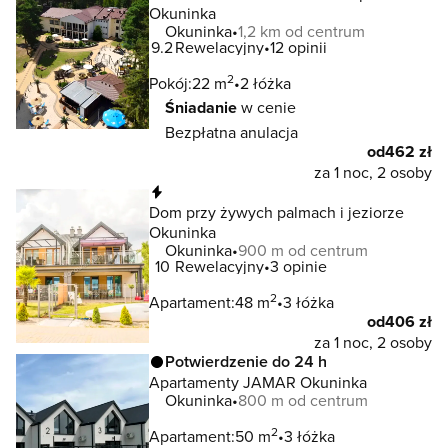
Okuninka
Okuninka
1,2 km od centrum
9.2
Rewelacyjny
12 opinii
2
Pokój:
22 m
2 łóżka
Śniadanie
w cenie
Bezpłatna anulacja
od
462 zł
za 1 noc, 2 osoby
Natychmiastowa rezerwacja
Dom przy żywych palmach i jeziorze
Okuninka
Okuninka
900 m od centrum
10
Rewelacyjny
3 opinie
2
Apartament:
48 m
3 łóżka
od
406 zł
za 1 noc, 2 osoby
Potwierdzenie do 24 h
Apartamenty JAMAR Okuninka
Okuninka
800 m od centrum
2
Apartament:
50 m
3 łóżka