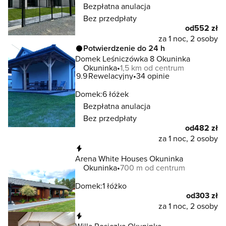
Bezpłatna anulacja
Bez przedpłaty
od
552 zł
za 1 noc, 2 osoby
Potwierdzenie do 24 h
Domek Leśniczówka 8 Okuninka
Okuninka
1,5 km od centrum
9.9
Rewelacyjny
34 opinie
Domek:
6 łóżek
Bezpłatna anulacja
Bez przedpłaty
od
482 zł
za 1 noc, 2 osoby
Natychmiastowa rezerwacja
Arena White Houses Okuninka
Okuninka
700 m od centrum
Domek:
1 łóżko
od
303 zł
za 1 noc, 2 osoby
Natychmiastowa rezerwacja