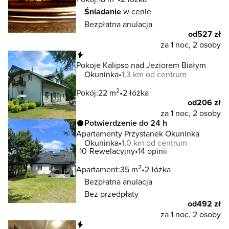
Śniadanie
w cenie
Bezpłatna anulacja
od
527 zł
za 1 noc, 2 osoby
Natychmiastowa rezerwacja
Pokoje Kalipso nad Jeziorem Białym
Okuninka
1,3 km od centrum
2
Pokój:
22 m
2 łóżka
od
206 zł
za 1 noc, 2 osoby
Potwierdzenie do 24 h
Apartamenty Przystanek Okuninka
Okuninka
1,0 km od centrum
10
Rewelacyjny
14 opinii
2
Apartament:
35 m
2 łóżka
Bezpłatna anulacja
Bez przedpłaty
od
492 zł
za 1 noc, 2 osoby
Natychmiastowa rezerwacja