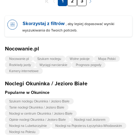
1
2
3
Skorzystaj z filtrów
, aby lepiej dopasować wyniki
wyszukiwania do Twoich potrzeb.
Nocowanie.pl
Nocowanie.pl
Szukam noclegu
Wolne pokoje
Mapa Polski
Rozkłady jazdy
Wyciągi narciarskie
Prognoza pogody
Kamery internetowe
Noclegi Okuninka / Jezioro Białe
Popularne w Okunince
Szukam noclegu Okuninka / Jezioro Białe
Tanie noclegi Okuninka / Jezioro Białe
Noclegi w centrum Okuninka / Jezioro Białe
Opinie noclegi Okuninka / Jezioro Białe
Noclegi nad Jeziorem
Noclegi na Lubelszczyźnie
Noclegi na Pojezierzu Łęczyńsko-Włodawskim
Noclegi na Polesiu