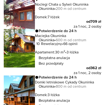
Noclegi Chata u Sylwii Okuninka
Okuninka
200 m od centrum
Domek:
7 łóżek
od
709 zł
za 1 noc, 2 osoby
Potwierdzenie do 24 h
Maciejka Okuninka
Okuninka
600 m od centrum
10
Rewelacyjny
66 opinii
2
Apartament:
30 m
3 łóżka
Bezpłatna anulacja
Bez przedpłaty
od
362 zł
za 1 noc, 2 osoby
Potwierdzenie do 24 h
Domki letniskowe Cykady Okuninka
Okuninka
800 m od centrum
Domek:
3 łóżka
Bezpłatna anulacja