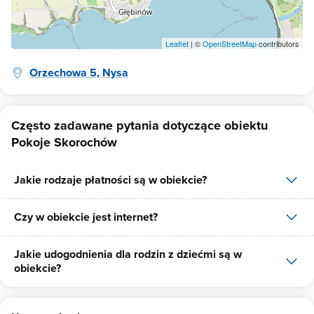
Leaflet
| ©
OpenStreetMap
contributors
Orzechowa 5, Nysa
Często zadawane pytania dotyczące obiektu
Pokoje Skorochów
Jakie rodzaje płatności są w obiekcie?
Czy w obiekcie jest internet?
W obiekcie dostępne są następujące formy płatności: gotówka.
Jakie udogodnienia dla rodzin z dziećmi są w
Tak, Pokoje Skorochów udostępnia dla swoich gości internet.
obiekcie?
Udogodnienia dla rodzin z dziećmi jakie oferuje Pokoje