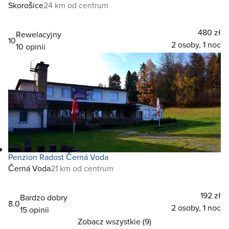
Skorošice
24 km od centrum
480 zł
Rewelacyjny
10
2 osoby, 1 noc
10 opinii
Penzion Radost Černá Voda
Černá Voda
21 km od centrum
192 zł
Bardzo dobry
8.0
2 osoby, 1 noc
15 opinii
Zobacz wszystkie (9)