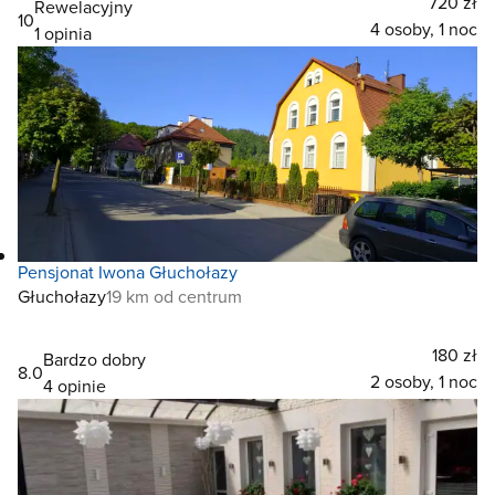
720 zł
Rewelacyjny
10
4 osoby, 1 noc
1 opinia
Pensjonat Iwona Głuchołazy
Głuchołazy
19 km od centrum
180 zł
Bardzo dobry
8.0
2 osoby, 1 noc
4 opinie