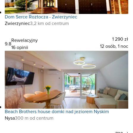
Dom Serce Roztocza - Zwierzyniec
Zwierzyniec
3,2 km od centrum
1 290 zł
Rewelacyjny
9.8
12 osób, 1 noc
16 opinii
Beach Brothers house domki nad jeziorem Nyskim
Nysa
300 m od centrum