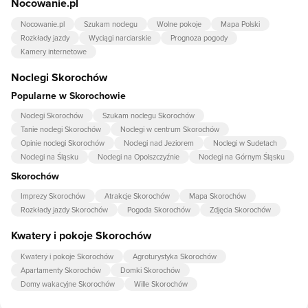
Nocowanie.pl
Skorochów to: łóżeczko dla dziecka.
Nocowanie.pl
Szukam noclegu
Wolne pokoje
Mapa Polski
Rozkłady jazdy
Wyciągi narciarskie
Prognoza pogody
Kamery internetowe
Noclegi Skorochów
Popularne w Skorochowie
Noclegi Skorochów
Szukam noclegu Skorochów
Tanie noclegi Skorochów
Noclegi w centrum Skorochów
Opinie noclegi Skorochów
Noclegi nad Jeziorem
Noclegi w Sudetach
Noclegi na Śląsku
Noclegi na Opolszczyźnie
Noclegi na Górnym Śląsku
Skorochów
Imprezy Skorochów
Atrakcje Skorochów
Mapa Skorochów
Rozkłady jazdy Skorochów
Pogoda Skorochów
Zdjęcia Skorochów
Kwatery i pokoje Skorochów
Kwatery i pokoje Skorochów
Agroturystyka Skorochów
Apartamenty Skorochów
Domki Skorochów
Domy wakacyjne Skorochów
Wille Skorochów