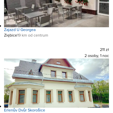
Zajazd U Georgea
Ziębice
19 km od centrum
211 zł
2 osoby, 1 noc
Erlenův Dvůr Skorošice