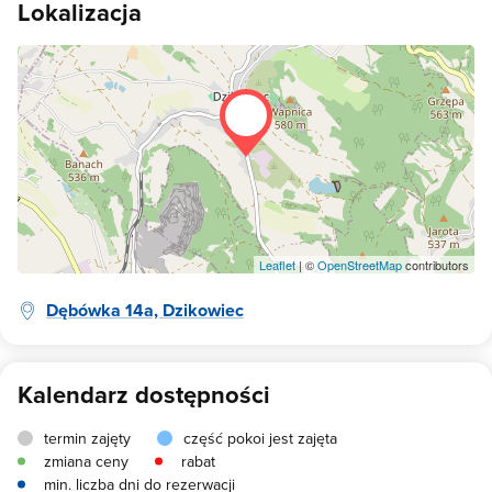
Lokalizacja
czas. Renia i Przemek
Leaflet
| ©
OpenStreetMap
contributors
Dębówka 14a, Dzikowiec
Kalendarz dostępności
termin zajęty
część pokoi jest zajęta
zmiana ceny
rabat
min. liczba dni do rezerwacji