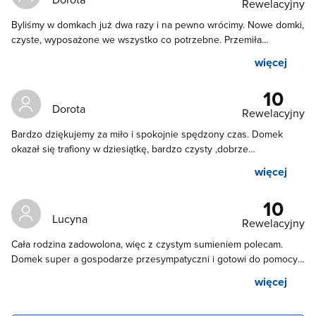
Rewelacyjny
Byliśmy w domkach już dwa razy i na pewno wrócimy. Nowe domki,
czyste, wyposażone we wszystko co potrzebne. Przemiła
właścicielka, Pani Renia, która podpowie co zwiedzić w okolicy,
więcej
polecamy z całego serca! ♥️
10
Dorota
Rewelacyjny
Bardzo dziękujemy za miło i spokojnie spędzony czas. Domek
okazał się trafiony w dziesiątkę, bardzo czysty ,dobrze
wyposażony w AGD. Okolica spokojna ,dużo przestrzeni i swobody
więcej
, oczywiście w okolicy wiele atrakcji do zwiedzania. Właściciele
bardzo mili i sympatyczni służą zawsze doradą i pomocą. Bardzo
10
jesteśmy zadowoleni i polecamy to miejsce.
Lucyna
Rewelacyjny
Cała rodzina zadowolona, więc z czystym sumieniem polecam.
Domek super a gospodarze przesympatyczni i gotowi do pomocy.
W okolicy bardzo dużo atrakcji, mam nie udało się wszystkiego
więcej
zobaczyć więc ponownie odwiedzimy te strony.