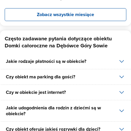
Zobacz wszystkie miesiące
Często zadawane pytania dotyczące obiektu
Domki całoroczne na Dębówce Góry Sowie
Jakie rodzaje płatności są w obiekcie?
Czy obiekt ma parking dla gości?
W obiekcie dostępne są następujące formy płatności: gotówka,
płatność przelewem.
Czy w obiekcie jest internet?
Tak, Domki całoroczne na Dębówce Góry Sowie posiada
bezpłatny parking dla gości na 2 miejsca.
Jakie udogodnienia dla rodzin z dziećmi są w
Tak, Domki całoroczne na Dębówce Góry Sowie udostępnia dla
obiekcie?
swoich gości internet.
Czy obiekt oferuje jakieś rozrywki dla dzieci?
Udogodnienia dla rodzin z dziećmi jakie oferuje Domki całoroczne