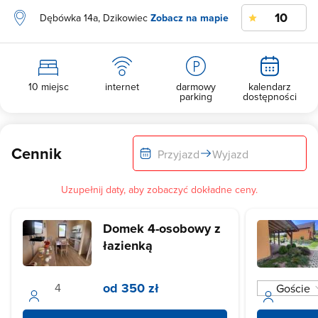
10
Dębówka 14a, Dzikowiec
Zobacz na mapie
10 miejsc
internet
darmowy
kalendarz
parking
dostępności
Cennik
Przyjazd
Wyjazd
Uzupełnij daty, aby zobaczyć dokładne ceny.
Domek 4-osobowy z
łazienką
od 350 zł