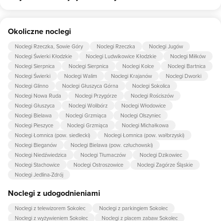
na Dębówce Góry Sowie to: gry planszowe/multimedialne, nocnik,
łóżeczko dla dziecka, wanienka do kąpieli, pościel dla dzieci.
Tak, w obiekcie dla dzieci są przygotowane: plac zabaw dla dzieci,
Okoliczne noclegi
piaskownica, huśtawka.
Noclegi Rzeczka, Sowie Góry
Noclegi Rzeczka
Noclegi Jugów
Noclegi Świerki Kłodzkie
Noclegi Ludwikowice Kłodzkie
Noclegi Miłków
Noclegi Sierpnica
Noclegi Sierpnica
Noclegi Kolce
Noclegi Bartnica
Noclegi Świerki
Noclegi Walim
Noclegi Krajanów
Noclegi Dworki
Noclegi Glinno
Noclegi Głuszyca Górna
Noclegi Sokolica
Noclegi Nowa Ruda
Noclegi Przygórze
Noclegi Rościszów
Noclegi Głuszyca
Noclegi Wolibórz
Noclegi Włodowice
Noclegi Bielawa
Noclegi Grzmiąca
Noclegi Olszyniec
Noclegi Pieszyce
Noclegi Grzmiąca
Noclegi Michałkowa
Noclegi Łomnica (pow. siedlecki)
Noclegi Łomnica (pow. wałbrzyski)
Noclegi Bieganów
Noclegi Bielawa (pow. człuchowski)
Noclegi Niedźwiedzica
Noclegi Tłumaczów
Noclegi Dzikowiec
Noclegi Stachowice
Noclegi Ostroszowice
Noclegi Zagórze Śląskie
Noclegi Jedlina-Zdrój
Noclegi z udogodnieniami
Noclegi z telewizorem Sokolec
Noclegi z parkingiem Sokolec
Noclegi z wyżywieniem Sokolec
Noclegi z placem zabaw Sokolec