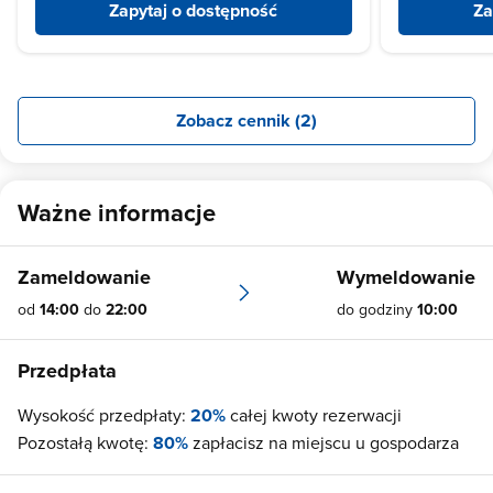
Zapytaj o dostępność
Za
Zobacz cennik (2)
Ważne informacje
Zameldowanie
Wymeldowanie
od
14:00
do
22:00
do godziny
10:00
Przedpłata
Wysokość przedpłaty:
20%
całej kwoty rezerwacji
Pozostałą kwotę:
80%
zapłacisz na miejscu u gospodarza