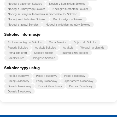
Noclegi z basenem Sokolec
Noclegi z kominkiem Sokolec
Noclegi z klimatyzacją Sokolec
Noclegi z internetem Sokolec
Noclegi ze stacjami ładowania samochodów EV Sokolec
Noclegi ze śniadaniem Sokolec
Bon turystyczny Sokolec
Noclegi z jacuzzi Sokolec
Noclegi z widokiem na góry Sokolec
Sokolec informacje
Szukam noclegu w Sokolcu
Mapa Sokolca
Dojazd do Sokolca
Pogoda Sokolec
Atrakcje Sokolec
Atrakcje
Wyciągi narciarskie
Pełna lista ofert
Sokolec Zdjęcia
Rozkład jazdy Sokolec
Sokolec Ulice
Odległości Sokolec
Sokolec typy usług
Pokój 2-osobowy
Pokój 4-osobowy
Pokój 5-osobowy
Pokój 6-osobowy
Pokój 8-osobowy
Apartament 4-osobowy
Domek 4-osobowy
Domek 6-osobowy
Domek 7-osobowy
Domek 8 osobowy