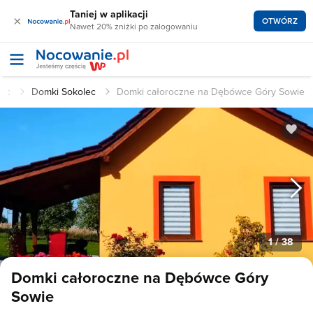
Taniej w aplikacji
×
OTWÓRZ
Nawet 20% zniżki po zalogowaniu
lec
Domki Sokolec
Domki całoroczne na Dębówce Góry Sowie
1
/ 38
Domki całoroczne na Dębówce Góry
Sowie