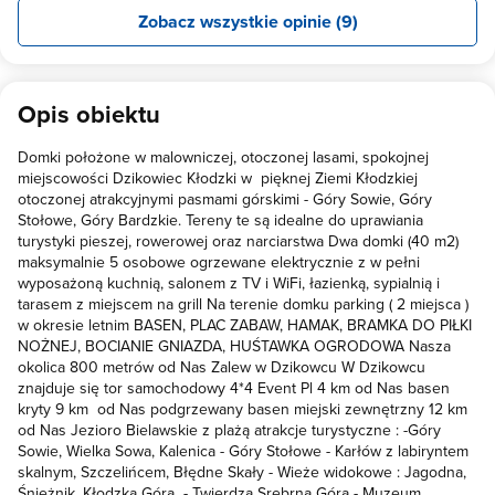
Zobacz wszystkie opinie (9)
Opis obiektu
Domki położone w malowniczej, otoczonej lasami, spokojnej
miejscowości Dzikowiec Kłodzki w pięknej Ziemi Kłodzkiej
otoczonej atrakcyjnymi pasmami górskimi - Góry Sowie, Góry
Stołowe, Góry Bardzkie. Tereny te są idealne do uprawiania
turystyki pieszej, rowerowej oraz narciarstwa Dwa domki (40 m2)
maksymalnie 5 osobowe ogrzewane elektrycznie z w pełni
wyposażoną kuchnią, salonem z TV i WiFi, łazienką, sypialnią i
tarasem z miejscem na grill Na terenie domku parking ( 2 miejsca )
w okresie letnim BASEN, PLAC ZABAW, HAMAK, BRAMKA DO PIŁKI
NOŻNEJ, BOCIANIE GNIAZDA, HUŚTAWKA OGRODOWA Nasza
okolica 800 metrów od Nas Zalew w Dzikowcu W Dzikowcu
znajduje się tor samochodowy 4*4 Event Pl 4 km od Nas basen
kryty 9 km od Nas podgrzewany basen miejski zewnętrzny 12 km
od Nas Jezioro Bielawskie z plażą atrakcje turystyczne : -Góry
Sowie, Wielka Sowa, Kalenica - Góry Stołowe - Karłów z labiryntem
skalnym, Szczelińcem, Błędne Skały - Wieże widokowe : Jagodna,
Śnieżnik, Kłodzka Góra - Twierdza Srebrna Góra - Muzeum