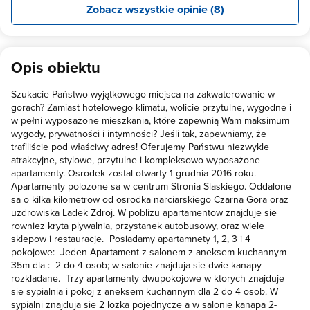
Zobacz wszystkie opinie (8)
Opis obiektu
Szukacie Państwo wyjątkowego miejsca na zakwaterowanie w
gorach? Zamiast hotelowego klimatu, wolicie przytulne, wygodne i
w pełni wyposażone mieszkania, które zapewnią Wam maksimum
wygody, prywatności i intymności? Jeśli tak, zapewniamy, że
trafiliście pod właściwy adres! Oferujemy Państwu niezwykle
atrakcyjne, stylowe, przytulne i kompleksowo wyposażone
apartamenty. Osrodek zostal otwarty 1 grudnia 2016 roku.
Apartamenty polozone sa w centrum Stronia Slaskiego. Oddalone
sa o kilka kilometrow od osrodka narciarskiego Czarna Gora oraz
uzdrowiska Ladek Zdroj. W poblizu apartamentow znajduje sie
rowniez kryta plywalnia, przystanek autobusowy, oraz wiele
sklepow i restauracje. Posiadamy apartamnety 1, 2, 3 i 4
pokojowe: Jeden Apartament z salonem z aneksem kuchannym
35m dla : 2 do 4 osob; w salonie znajduja sie dwie kanapy
rozkladane. Trzy apartamenty dwupokojowe w ktorych znajduje
sie sypialnia i pokoj z aneksem kuchannym dla 2 do 4 osob. W
sypialni znajduja sie 2 lozka pojednycze a w salonie kanapa 2-