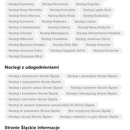
Noclegi Kamienica
Noclegi Marcinków
Noclegi Rogóżka
Noclegi Nowy Gierałtów
Noclegi Konradów
Noclegi Lądek-Zdrój
Noclegi Nowa Morawa
Noclegi Biała Woda
Noclegi Radochów
Noclegi Kamienna
Noclegi Wójtówka
Noclegi Lutynia
Noclegi Trzebieszowice
Noclegi Idzików
Noclegi Nowy Waliszów
Noclegi Orłowiec
Noclegi Międzygórze
Noclegi Ołdrzychowice Kłodzkie
Noclegi Wilkanów
Noclegi Chwalisław
Noclegi Jaszkowa Górna
Noclegi Bystrzyca Kłodzka
Noclegi Złoty Stok
Noclegi Goworów
Noclegi Jaszkowa Dolna
Noclegi Długopole Górne
Noclegi Gorzanów
Noclegi Długopole-Zdrój
Noclegi z udogodnieniami
Noclegi z telewizorem Stronie Śląskie
Noclegi z parkingiem Stronie Śląskie
Noclegi z wyżywieniem Stronie Śląskie
Noclegi z placem zabaw Stronie Śląskie
Noclegi z basenem Stronie Śląskie
Noclegi z kominkiem Stronie Śląskie
Noclegi z klimatyzacją Stronie Śląskie
Noclegi z internetem Stronie Śląskie
Noclegi ze stacjami ładowania samochodów EV Stronie Śląskie
Noclegi ze śniadaniem Stronie Śląskie
Bon turystyczny Stronie Śląskie
Noclegi z jacuzzi Stronie Śląskie
Noclegi z widokiem na góry Stronie Śląskie
Stronie Śląskie informacje