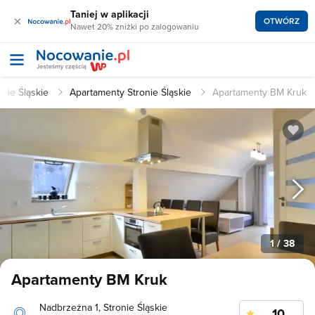
Taniej w aplikacji
×
OTWÓRZ
Nawet 20% zniżki po zalogowaniu
onie Śląskie
Apartamenty Stronie Śląskie
Apartamenty BM Kruk
1
/ 38
Apartamenty BM Kruk
Nadbrzeżna 1, Stronie Śląskie
10