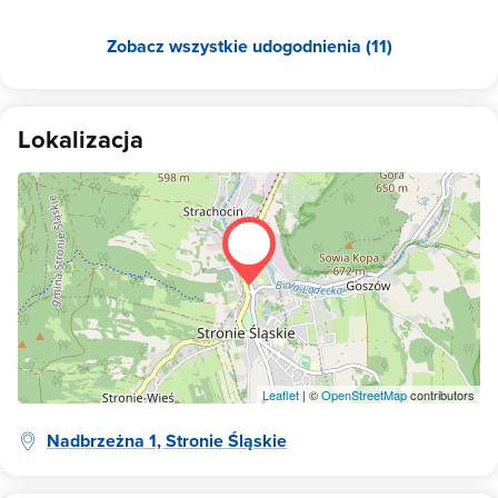
opłata 30 zl za pobyt. Każdy apartament ma osobne ogrzewanie
gazowe. Do każdego apartamentu jest przydzielone bezpłatne
Zobacz wszystkie udogodnienia (11)
miejsce parkingowe. Dostęp do pomieszczenia do
przechowywania nart lub rowerów. Niektóre apartamenty posiadają
balkony. Przy rezerwacji na minimum 5 noclegów rabat 5%
Lokalizacja
Leaflet
| ©
OpenStreetMap
contributors
Nadbrzeżna 1, Stronie Śląskie