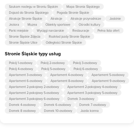
Szukam noclegu w Stroniu Śląskim
Mapa Stronia Śląskiego
Dojazd do Stronia Śląskiego
Pogoda Stronie Śląskie
Atrakcje Stronie Śląskie
Atrakcje
Atrakcje przyrodnicze
Jaskinie
Jeziora
Muzea
Obiekty sportowe
Ośrodki kultury
Parki miejskie
Wyciągi narciarskie
Restauracje
Pełna lista ofert
Stronie Śląskie Zdjęcia
Rozkład jazdy Stronie Śląskie
Stronie Śląskie Ulice
Odległości Stronie Śląskie
Stronie Śląskie typy usług
Pokój 1-osobowy
Pokój 2-osobowy
Pokój 3-osobowy
Pokój 4-osobowy
Pokój 5-osobowy
Pokój 6-osobowy
Apartament 3-osobowy
Apartament 4-osobowy
Apartament 5-osobowy
Apartament 6-osobowy
Apartament 8-osobowy
Apartament 9-osobowy
Apartament 2-pokojowy 2-osobowy
Apartament 2-pokojowy 4-osobowy
Apartament 2-pokojowy 5-osobowy
Apartament 3-pokojowy 5-osobowy
Apartament 3-pokojowy 6-osobowy
Domek 3-osobowy
Domek 4-osobowy
Domek 6-osobowy
Domek 7-osobowy
Domek 8 osobowy
Domek 10-osobowy
Jazda konna