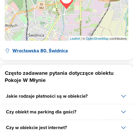
Leaflet
| ©
OpenStreetMap
contributors
Wrocławska 80, Świdnica
Często zadawane pytania dotyczące obiektu
Pokoje W Młynie
Jakie rodzaje płatności są w obiekcie?
Czy obiekt ma parking dla gości?
W obiekcie dostępne są następujące formy płatności: gotówka.
Czy w obiekcie jest internet?
Tak, Pokoje W Młynie posiada bezpłatny parking dla gości na 6