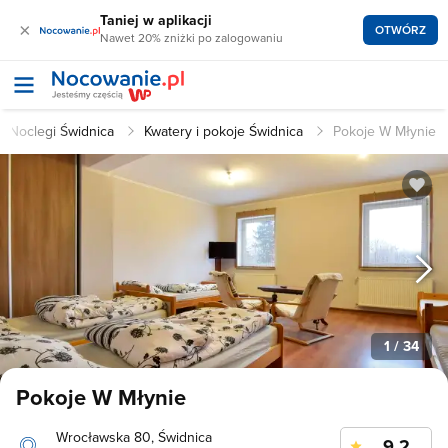
Taniej w aplikacji
×
OTWÓRZ
Nawet 20% zniżki po zalogowaniu
Noclegi Świdnica
Kwatery i pokoje Świdnica
Pokoje W Młynie
1
/ 34
Pokoje W Młynie
Wrocławska 80, Świdnica
9.2