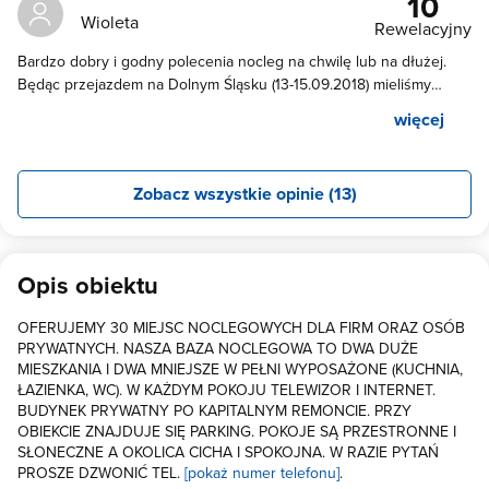
10
obiekt na nocleg. Byłam z mężem i dzieckiem. Polecam.
Wioleta
Rewelacyjny
Bardzo dobry i godny polecenia nocleg na chwilę lub na dłużej.
Będąc przejazdem na Dolnym Śląsku (13-15.09.2018) mieliśmy
przyjemność na spontaniczne zatrzymanie sie w tym miejscu. Cena
więcej
wyjątkowo niska za bardzo ładny pokój z aneksem kuchennym
(plus lodówka, mikrofala i wszystko co potrzebne w kuchni) i
łazienką. Sympatyczni właściciele. Polecam! Na pewno jak tylko
Zobacz wszystkie opinie (13)
będę w okolicy to skorzystam z noclegu. Pozdrawiam z pomorza
😉
Opis obiektu
OFERUJEMY 30 MIEJSC NOCLEGOWYCH DLA FIRM ORAZ OSÓB
PRYWATNYCH. NASZA BAZA NOCLEGOWA TO DWA DUŻE
MIESZKANIA I DWA MNIEJSZE W PEŁNI WYPOSAŻONE (KUCHNIA,
ŁAZIENKA, WC). W KAŻDYM POKOJU TELEWIZOR I INTERNET.
BUDYNEK PRYWATNY PO KAPITALNYM REMONCIE. PRZY
OBIEKCIE ZNAJDUJE SIĘ PARKING. POKOJE SĄ PRZESTRONNE I
SŁONECZNE A OKOLICA CICHA I SPOKOJNA. W RAZIE PYTAŃ
PROSZE DZWONIĆ TEL.
[pokaż numer telefonu]
.