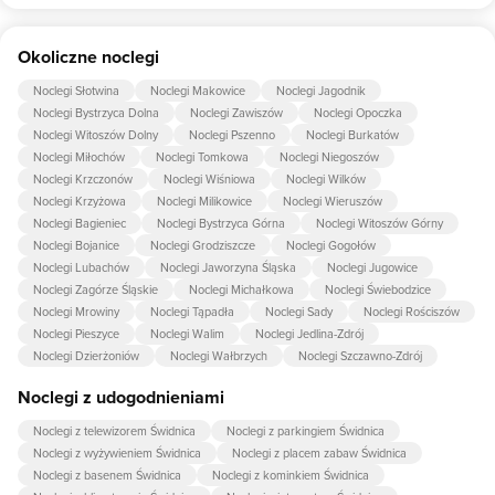
miejsc.
Tak, Pokoje W Młynie udostępnia dla swoich gości internet.
Okoliczne noclegi
Noclegi Słotwina
Noclegi Makowice
Noclegi Jagodnik
Noclegi Bystrzyca Dolna
Noclegi Zawiszów
Noclegi Opoczka
Noclegi Witoszów Dolny
Noclegi Pszenno
Noclegi Burkatów
Noclegi Miłochów
Noclegi Tomkowa
Noclegi Niegoszów
Noclegi Krzczonów
Noclegi Wiśniowa
Noclegi Wilków
Noclegi Krzyżowa
Noclegi Milikowice
Noclegi Wieruszów
Noclegi Bagieniec
Noclegi Bystrzyca Górna
Noclegi Witoszów Górny
Noclegi Bojanice
Noclegi Grodziszcze
Noclegi Gogołów
Noclegi Lubachów
Noclegi Jaworzyna Śląska
Noclegi Jugowice
Noclegi Zagórze Śląskie
Noclegi Michałkowa
Noclegi Świebodzice
Noclegi Mrowiny
Noclegi Tąpadła
Noclegi Sady
Noclegi Rościszów
Noclegi Pieszyce
Noclegi Walim
Noclegi Jedlina-Zdrój
Noclegi Dzierżoniów
Noclegi Wałbrzych
Noclegi Szczawno-Zdrój
Noclegi z udogodnieniami
Noclegi z telewizorem Świdnica
Noclegi z parkingiem Świdnica
Noclegi z wyżywieniem Świdnica
Noclegi z placem zabaw Świdnica
Noclegi z basenem Świdnica
Noclegi z kominkiem Świdnica