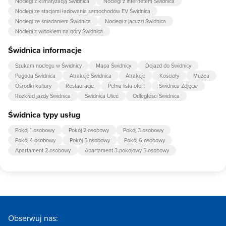
Noclegi z klimatyzacją Świdnica
Noclegi z internetem Świdnica
Noclegi ze stacjami ładowania samochodów EV Świdnica
Noclegi ze śniadaniem Świdnica
Noclegi z jacuzzi Świdnica
Noclegi z widokiem na góry Świdnica
Świdnica informacje
Szukam noclegu w Świdnicy
Mapa Świdnicy
Dojazd do Świdnicy
Pogoda Świdnica
Atrakcje Świdnica
Atrakcje
Kościoły
Muzea
Ośrodki kultury
Restauracje
Pełna lista ofert
Świdnica Zdjęcia
Rozkład jazdy Świdnica
Świdnica Ulice
Odległości Świdnica
Świdnica typy usług
Pokój 1-osobowy
Pokój 2-osobowy
Pokój 3-osobowy
Pokój 4-osobowy
Pokój 5-osobowy
Pokój 6-osobowy
Apartament 2-osobowy
Apartament 3-pokojowy 5-osobowy
Obserwuj nas: