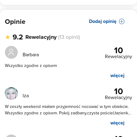
Opinie
Dodaj opinię
9.2
Rewelacyjny
(13 opinii)
10
Barbara
Rewelacyjny
Wszystko zgodne z opisem
więcej
10
Iza
Rewelacyjny
W zeszły weekend miałam przyjemność nocować w tym obiekcie.
Wszystko zgodne z opisem. Pokój zadbany,czysta pościel,łazienka
z prysznicem. W pokoju aneks kuchenny z potrzebnymi
więcej
przedmiotami do przygotowania posiłków. Do dyspozycji grill i
ogródek. Miła i profesjonalna obsługa. Z przymnoscia polecam ten