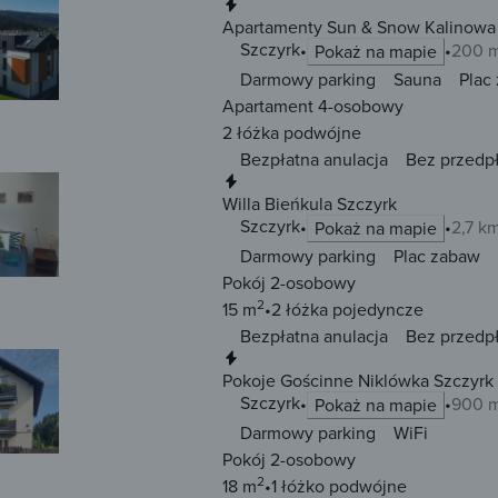
Natychmiastowa rezerwacja
Apartamenty Sun & Snow Kalinowa
Szczyrk
200 m
Pokaż na mapie
Darmowy parking
Sauna
Plac
Apartament 4-osobowy
2 łóżka
podwójne
Bezpłatna anulacja
Bez przedp
Natychmiastowa rezerwacja
Willa Bieńkula Szczyrk
Szczyrk
2,7 k
Pokaż na mapie
Darmowy parking
Plac zabaw
Pokój 2-osobowy
2
15 m
2 łóżka
pojedyncze
Bezpłatna anulacja
Bez przedp
Natychmiastowa rezerwacja
Pokoje Gościnne Niklówka Szczyrk
Szczyrk
900 m
Pokaż na mapie
Darmowy parking
WiFi
Pokój 2-osobowy
2
18 m
1 łóżko
podwójne