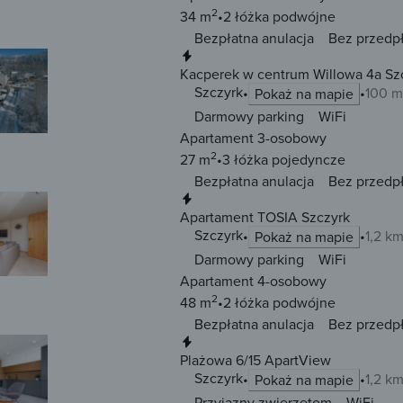
2
34 m
2 łóżka
podwójne
Bezpłatna anulacja
Bez przedp
Natychmiastowa rezerwacja
Kacperek w centrum Willowa 4a Sz
Szczyrk
100 m
Pokaż na mapie
Darmowy parking
WiFi
Apartament 3-osobowy
2
27 m
3 łóżka
pojedyncze
Bezpłatna anulacja
Bez przedp
Natychmiastowa rezerwacja
Apartament TOSIA Szczyrk
Szczyrk
1,2 k
Pokaż na mapie
Darmowy parking
WiFi
Apartament 4-osobowy
2
48 m
2 łóżka
podwójne
Bezpłatna anulacja
Bez przedp
Natychmiastowa rezerwacja
Plażowa 6/15 ApartView
Szczyrk
1,2 k
Pokaż na mapie
Przyjazny zwierzętom
WiFi