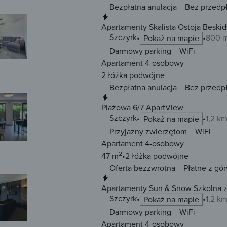
Bezpłatna anulacja
Bez przedp
Natychmiastowa rezerwacja
Apartamenty Skalista Ostoja Beskid
Szczyrk
800 m
Pokaż na mapie
Darmowy parking
WiFi
Apartament 4-osobowy
2 łóżka
podwójne
Bezpłatna anulacja
Bez przedp
Natychmiastowa rezerwacja
Plażowa 6/7 ApartView
Szczyrk
1,2 k
Pokaż na mapie
Przyjazny zwierzętom
WiFi
Apartament 4-osobowy
2
47 m
2 łóżka
podwójne
Oferta bezzwrotna
Płatne z gór
Natychmiastowa rezerwacja
Apartamenty Sun & Snow Szkolna z
Szczyrk
1,2 k
Pokaż na mapie
Darmowy parking
WiFi
Apartament 4-osobowy