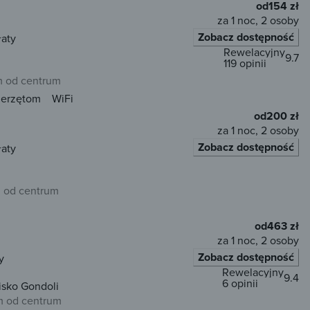
od
154 zł
za 1 noc, 2 osoby
Zobacz dostępność
łaty
Rewelacyjny
9.7
119 opinii
 od centrum
ierzętom
WiFi
od
200 zł
za 1 noc, 2 osoby
Zobacz dostępność
łaty
m od centrum
od
463 zł
za 1 noc, 2 osoby
Zobacz dostępność
y
Rewelacyjny
9.4
6 opinii
isko Gondoli
m od centrum