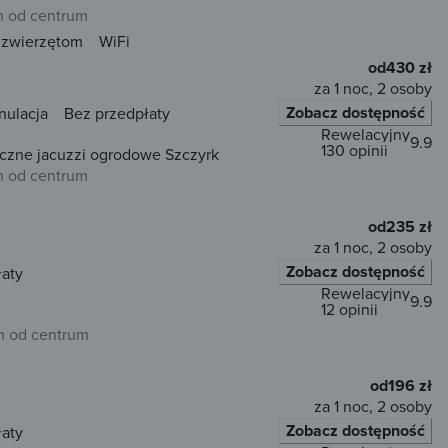
 od centrum
 zwierzętom
WiFi
od
430 zł
za 1 noc, 2 osoby
Zobacz dostępność
nulacja
Bez przedpłaty
Rewelacyjny
9.9
130 opinii
czne jacuzzi ogrodowe Szczyrk
 od centrum
od
235 zł
za 1 noc, 2 osoby
Zobacz dostępność
łaty
Rewelacyjny
9.9
12 opinii
m od centrum
od
196 zł
za 1 noc, 2 osoby
Zobacz dostępność
łaty