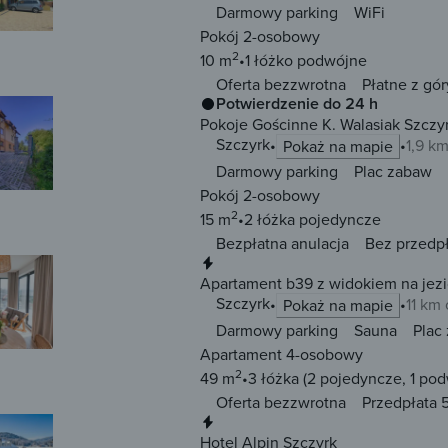
Darmowy parking
WiFi
Pokój 2-osobowy
2
10 m
1 łóżko
podwójne
Oferta bezzwrotna
Płatne z gór
Potwierdzenie do 24 h
Pokoje Gościnne K. Walasiak Szczy
Szczyrk
1,9 k
Pokaż na mapie
Darmowy parking
Plac zabaw
Pokój 2-osobowy
2
15 m
2 łóżka
pojedyncze
Bezpłatna anulacja
Bez przedp
Natychmiastowa rezerwacja
Apartament b39 z widokiem na jezi
Szczyrk
11 km
Pokaż na mapie
Darmowy parking
Sauna
Plac
Apartament 4-osobowy
2
49 m
3 łóżka
(2 pojedyncze, 1 po
Oferta bezzwrotna
Przedpłata 
Natychmiastowa rezerwacja
Hotel Alpin Szczyrk