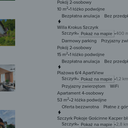
Pokój 2-osobowy
2
10 m
1 łóżko
podwójne
Bezpłatna anulacja
Bez przedp
Natychmiastowa rezerwacja
Willa Krokus Szczyrk
Szczyrk
400 m
Pokaż na mapie
Darmowy parking
Przyjazny zw
Pokój 2-osobowy
2
15 m
1 łóżko
podwójne
Bezpłatna anulacja
Bez przedp
Natychmiastowa rezerwacja
Plażowa 6/4 ApartView
Szczyrk
1,2 k
Pokaż na mapie
Przyjazny zwierzętom
WiFi
Apartament 4-osobowy
2
53 m
2 łóżka
podwójne
Oferta bezzwrotna
Płatne z gór
Natychmiastowa rezerwacja
Szczyrk Pokoje Gościnne Kacper bl
Szczyrk
2,8 k
Pokaż na mapie