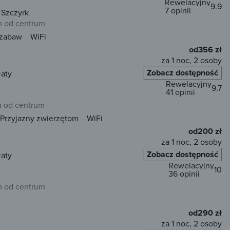
Rewelacyjny
9.9
7 opinii
 Szczyrk
 od centrum
 zabaw
WiFi
od
356 zł
za 1 noc, 2 osoby
Zobacz dostępność
łaty
Rewelacyjny
9.7
41 opinii
m od centrum
Przyjazny zwierzętom
WiFi
od
200 zł
za 1 noc, 2 osoby
Zobacz dostępność
łaty
Rewelacyjny
10
36 opinii
 od centrum
od
290 zł
za 1 noc, 2 osoby