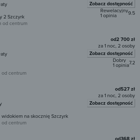
Zobacz dostępność
łaty
Rewelacyjny
9.5
1 opinia
y 2 Szczyrk
 od centrum
od
2 700 zł
za 1 noc, 2 osoby
Zobacz dostępność
łaty
Dobry
7.2
1 opinia
m od centrum
od
527 zł
za 1 noc, 2 osoby
Zobacz dostępność
y
 widokiem na skocznię Szczyrk
m od centrum
od
368 zł