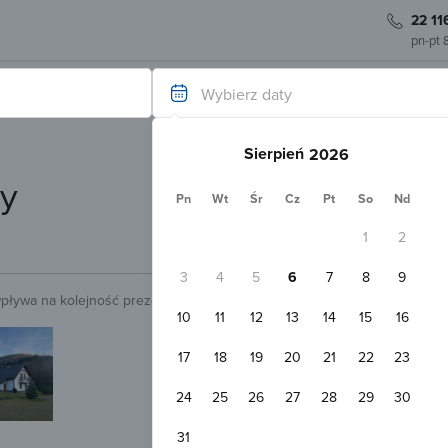
22 11
pn-pt 
Wybierz daty
Sierpień
y
Pn
Wt
Śr
Cz
Pt
So
Nd
1
2
3
4
5
6
7
8
9
wpływa na kolejność prezentowanych obiektów.
Sprawdź.
10
11
12
13
14
15
16
Potwierdzenie do 24 h
Domki Goorskie Szczyrk
17
18
19
20
21
22
23
Szczyrk
800 m
Pokaż na mapie
24
25
26
27
28
29
30
Darmowy parking
Plac zabaw
Apartament 2-osobowy
31
2