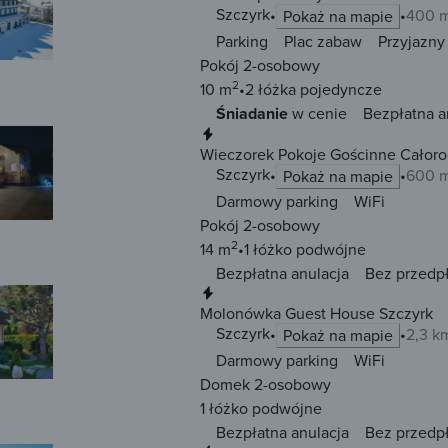
Szczyrk
400 m
Pokaż na mapie
Parking
Plac zabaw
Przyjazny
Pokój 2-osobowy
2
10 m
2 łóżka
pojedyncze
Śniadanie
w cenie
Bezpłatna a
Natychmiastowa rezerwacja
Wieczorek Pokoje Gościnne Całoro
Szczyrk
600 m
Pokaż na mapie
Darmowy parking
WiFi
Pokój 2-osobowy
2
14 m
1 łóżko
podwójne
Bezpłatna anulacja
Bez przedp
Natychmiastowa rezerwacja
Molonówka Guest House Szczyrk
Szczyrk
2,3 k
Pokaż na mapie
Darmowy parking
WiFi
Domek 2-osobowy
1 łóżko
podwójne
Bezpłatna anulacja
Bez przedp