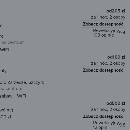
od
205 zł
za 1 noc, 2 osoby
Zobacz dostępność
y
Rewelacyjny
9.4
103 opinie
rk
m od centrum
WiFi
od
160 zł
za 1 noc, 2 osoby
Zobacz dostępność
łaty
oro Zarzecze, Szczyrk
 od centrum
 zabaw
WiFi
od
500 zł
za 1 noc, 2 osoby
dwójne)
Zobacz dostępność
500 zł
Rewelacyjny
9.8
12 opinii