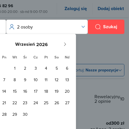
6 82 96
Zaloguj się
Dodaj obiekt
8:00-20:00 · sb-nd 9:00-17:00
Szukaj
2 osoby
Wrzesień
Pn
Wt
Śr
Cz
Pt
So
Nd
1
2
3
4
5
6
Sortuj:
Nasze propozycje
7
8
9
10
11
12
13
14
15
16
17
18
19
20
Rewelacyjny
10
2 opinie
21
22
23
24
25
26
27
 od centrum
28
29
30
Przyjazny zwierzętom
WiFi
od
300 zł