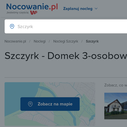
Zaplanuj nocleg
Nocowanie.pl
Noclegi
Noclegi Szczyrk
Szczyrk
Szczyrk - Domek 3-osobow
Zobacz, co 
Zobacz na mapie