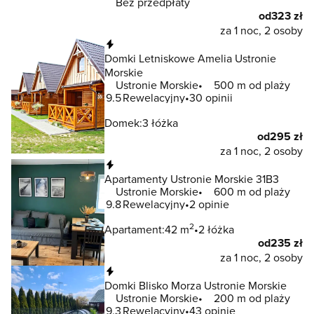
Bez przedpłaty
od
323 zł
za 1 noc, 2 osoby
Natychmiastowa rezerwacja
Domki Letniskowe Amelia Ustronie
Morskie
Ustronie Morskie
500 m od plaży
9.5
Rewelacyjny
30 opinii
Domek:
3 łóżka
od
295 zł
za 1 noc, 2 osoby
Natychmiastowa rezerwacja
Apartamenty Ustronie Morskie 31B3
Ustronie Morskie
600 m od plaży
9.8
Rewelacyjny
2 opinie
2
Apartament:
42 m
2 łóżka
od
235 zł
za 1 noc, 2 osoby
Natychmiastowa rezerwacja
Domki Blisko Morza Ustronie Morskie
Ustronie Morskie
200 m od plaży
9.3
Rewelacyjny
43 opinie