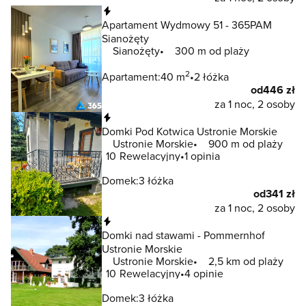
Natychmiastowa rezerwacja
Apartament Wydmowy 51 - 365PAM
Sianożęty
Sianożęty
300 m od plaży
2
Apartament:
40 m
2 łóżka
od
446 zł
za 1 noc, 2 osoby
Natychmiastowa rezerwacja
Domki Pod Kotwica Ustronie Morskie
Ustronie Morskie
900 m od plaży
10
Rewelacyjny
1 opinia
Domek:
3 łóżka
od
341 zł
za 1 noc, 2 osoby
Natychmiastowa rezerwacja
Domki nad stawami - Pommernhof
Ustronie Morskie
Ustronie Morskie
2,5 km od plaży
10
Rewelacyjny
4 opinie
Domek:
3 łóżka