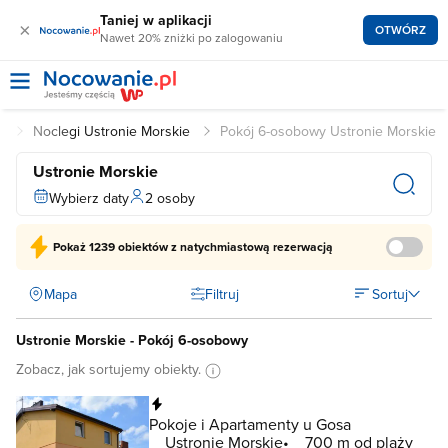
Taniej w aplikacji
×
OTWÓRZ
Nawet 20% zniżki po zalogowaniu
i
Noclegi Ustronie Morskie
Pokój 6-osobowy Ustronie Morskie
Ustronie Morskie
Wybierz daty
2 osoby
Pokaż
1239 obiektów
z natychmiastową rezerwacją
Mapa
Filtruj
Sortuj
Ustronie Morskie - Pokój 6-osobowy
Zobacz, jak sortujemy obiekty.
Natychmiastowa rezerwacja
Pokoje i Apartamenty u Gosa
Ustronie Morskie
700 m od plaży