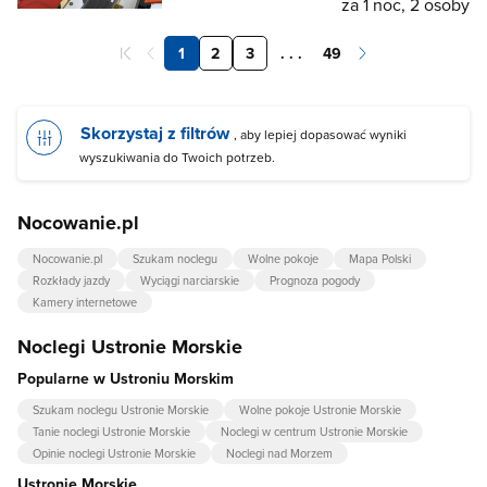
za 1 noc, 2 osoby
1
2
3
. . .
49
Skorzystaj z filtrów
, aby lepiej dopasować wyniki
wyszukiwania do Twoich potrzeb.
Nocowanie.pl
Nocowanie.pl
Szukam noclegu
Wolne pokoje
Mapa Polski
Rozkłady jazdy
Wyciągi narciarskie
Prognoza pogody
Kamery internetowe
Noclegi Ustronie Morskie
Popularne w Ustroniu Morskim
Szukam noclegu Ustronie Morskie
Wolne pokoje Ustronie Morskie
Tanie noclegi Ustronie Morskie
Noclegi w centrum Ustronie Morskie
Opinie noclegi Ustronie Morskie
Noclegi nad Morzem
Ustronie Morskie