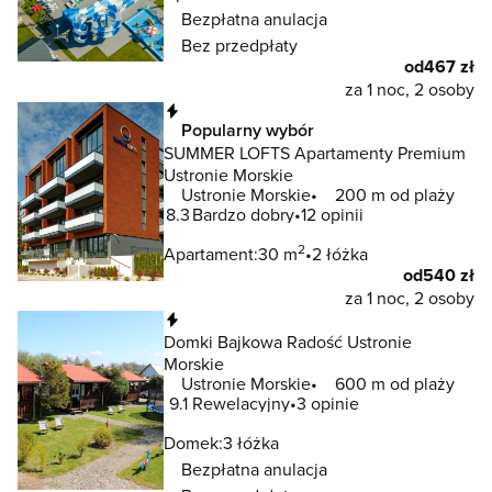
Bezpłatna anulacja
Bez przedpłaty
od
467 zł
za 1 noc, 2 osoby
Natychmiastowa rezerwacja
Popularny wybór
SUMMER LOFTS Apartamenty Premium
Ustronie Morskie
Ustronie Morskie
200 m od plaży
8.3
Bardzo dobry
12 opinii
2
Apartament:
30 m
2 łóżka
od
540 zł
za 1 noc, 2 osoby
Natychmiastowa rezerwacja
Domki Bajkowa Radość Ustronie
Morskie
Ustronie Morskie
600 m od plaży
9.1
Rewelacyjny
3 opinie
Domek:
3 łóżka
Bezpłatna anulacja