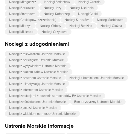
Noclegi Miłogoszcz
Noclegi Śmiechów
Noclegi Czernin
Noclegi Borkowice
Noclegi Jazy
Noclegi Niekanin
Noclegi Strzepowo
Noclegi Kołobrzeg
Noclegi Gąski
Noclegi Gąski (pow. szczecinecki)
Noclegi Skoczów
Noclegi Sarbinowo
Noclegi Mierzyn
Noclegi Chłopy
Noclegi Będzino
Noclegi Ołużna
Noclegi Mielenko
Noclegi Grzybowo
Noclegi z udogodnieniami
Noclegi z telewizorem Ustronie Morskie
Noclegi z parkingiem Ustronie Morskie
Noclegi z wyżywieniem Ustronie Morskie
Noclegi z placem zabaw Ustronie Morskie
Noclegi z basenem Ustronie Morskie
Noclegi z kominkiem Ustronie Morskie
Noclegi z klimatyzacją Ustronie Morskie
Noclegi z internetem Ustronie Morskie
Noclegi ze stacjami ładowania samochodów EV Ustronie Morskie
Noclegi ze śniadaniem Ustronie Morskie
Bon turystyczny Ustronie Morskie
Noclegi z jacuzzi Ustronie Morskie
Noclegi z widokiem na morze Ustronie Morskie
Ustronie Morskie informacje