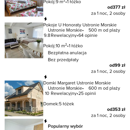
2
Pokój:
9 m
1 łóżko
od
377 zł
za 1 noc, 2 osoby
Natychmiastowa rezerwacja
Pokoje U Honoraty Ustronie Morskie
Ustronie Morskie
500 m od plaży
9.8
Rewelacyjny
64 opinie
2
Pokój:
10 m
1 łóżko
Bezpłatna anulacja
Bez przedpłaty
od
99 zł
za 1 noc, 2 osoby
Natychmiastowa rezerwacja
Domki Margaret Ustronie Morskie
Ustronie Morskie
600 m od plaży
10
Rewelacyjny
25 opinii
Domek:
5 łóżek
od
353 zł
za 1 noc, 2 osoby
Natychmiastowa rezerwacja
Popularny wybór