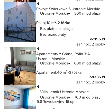
Natychmiastowa rezerwacja
Pokoje Świerkowa 5 Ustronie Morskie
Ustronie Morskie
300 m od plaży
2
Pokój:
10 m
2 łóżka
Bezpłatna anulacja
Bez przedpłaty
od
155 zł
za 1 noc, 2 osoby
Natychmiastowa rezerwacja
Apartamenty z Górnej Półki 31A
Ustronie Morskie
Ustronie Morskie
600 m od plaży
2
Apartament:
40 m
3 łóżka
od
236 zł
za 1 noc, 2 osoby
Natychmiastowa rezerwacja
Villa Letnik Ustronie Morskie
Ustronie Morskie
700 m od plaży
9.8
Rewelacyjny
16 opinii