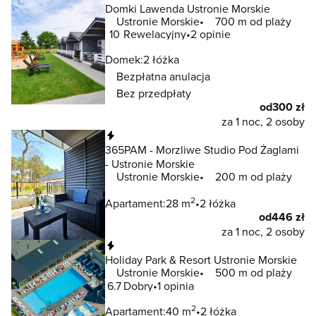
Domki Lawenda Ustronie Morskie
Ustronie Morskie
700 m od plaży
10
Rewelacyjny
2 opinie
Domek:
2 łóżka
Bezpłatna anulacja
Bez przedpłaty
od
300 zł
za 1 noc, 2 osoby
Natychmiastowa rezerwacja
365PAM - Morzliwe Studio Pod Żaglami
- Ustronie Morskie
Ustronie Morskie
200 m od plaży
2
Apartament:
28 m
2 łóżka
od
446 zł
za 1 noc, 2 osoby
Natychmiastowa rezerwacja
Holiday Park & Resort Ustronie Morskie
Ustronie Morskie
500 m od plaży
6.7
Dobry
1 opinia
2
Apartament:
40 m
2 łóżka