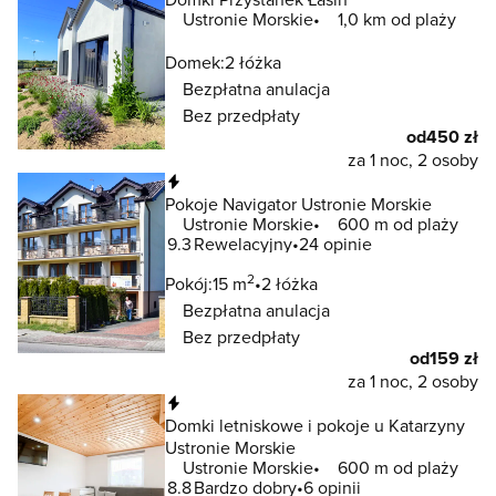
Ustronie Morskie
1,0 km od plaży
Domek:
2 łóżka
Bezpłatna anulacja
Bez przedpłaty
od
450 zł
za 1 noc, 2 osoby
Natychmiastowa rezerwacja
Pokoje Navigator Ustronie Morskie
Ustronie Morskie
600 m od plaży
9.3
Rewelacyjny
24 opinie
2
Pokój:
15 m
2 łóżka
Bezpłatna anulacja
Bez przedpłaty
od
159 zł
za 1 noc, 2 osoby
Natychmiastowa rezerwacja
Domki letniskowe i pokoje u Katarzyny
Ustronie Morskie
Ustronie Morskie
600 m od plaży
8.8
Bardzo dobry
6 opinii