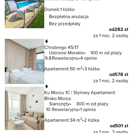
Domek:
1 łóżko
Bezpłatna anulacja
Bez przedpłaty
od
282 zł
za 1 noc, 2 osoby
Natychmiastowa rezerwacja
Chrobrego 45/17
Ustronie Morskie
100 m od plaży
9.8
Rewelacyjny
4 opinie
2
Apartament:
50 m
3 łóżka
od
578 zł
za 1 noc, 2 osoby
Natychmiastowa rezerwacja
Ku Morzu 1C | Stylowy Apartament
Blisko Morza
Sianożęty
300 m od plaży
10
Rewelacyjny
1 opinia
2
Apartament:
34 m
2 łóżka
od
501 zł
za 1 noc, 2 osoby