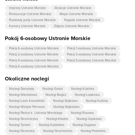
Imprezy Ustronie Morskie
Atrakcje Ustronie Morskie
Restauracje Ustronie Morskie
Mapa Ustronie Morskie
Rozkłady jazdy Ustronie Morskie
Pogoda Ustronie Morskie
Kamery Ustronie Morskie
Zdjęcia Ustronie Morskie
Pokój 6-osobowy Ustronie Morskie
Pokój 6-osobowy Ustronie Morskie
Pokój 1-osobowy Ustronie Morskie
Pokój 2-osobowy Ustronie Morskie
Pokój 3-osobowy Ustronie Morskie
Pokój 4-osobowy Ustronie Morskie
Pokój 5-osobowy Ustronie Morskie
Pokój 6-osobowy Ustronie Morskie
Okoliczne noclegi
Noclegi Sianożęty
Noclegi Gwizd
Noclegi Kukinka
Noclegi Wieniotowo
Noclegi Bagicz
Noclegi Łopienica
Noclegi Łasin Koszaliński
Noclegi Stojkowo
Noclegi Kukinia
Noclegi Wiciąże Pierwsze
Noclegi Stojkówko
Noclegi Pleśna k. Ustronia Morskiego
Noclegi Rusowo
Noclegi Stramniczka
Noclegi Kładno
Noclegi Gąskowo
Noclegi Tymień
Noclegi Kądzielno
Noclegi Dygowo
Noclegi Stramnica
Noclegi Strachomino
Noclegi Połomino