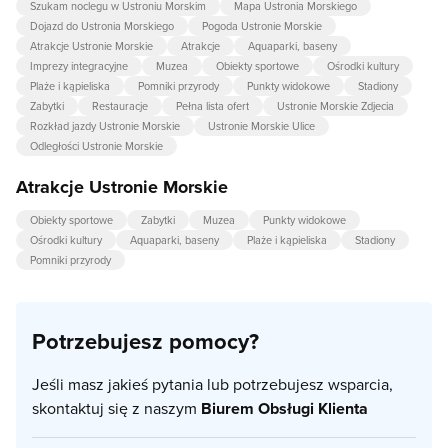
Szukam noclegu w Ustroniu Morskim
Mapa Ustronia Morskiego
Dojazd do Ustronia Morskiego
Pogoda Ustronie Morskie
Atrakcje Ustronie Morskie
Atrakcje
Aquaparki, baseny
Imprezy integracyjne
Muzea
Obiekty sportowe
Ośrodki kultury
Plaże i kąpieliska
Pomniki przyrody
Punkty widokowe
Stadiony
Zabytki
Restauracje
Pełna lista ofert
Ustronie Morskie Zdjecia
Rozkład jazdy Ustronie Morskie
Ustronie Morskie Ulice
Odległości Ustronie Morskie
Atrakcje Ustronie Morskie
Obiekty sportowe
Zabytki
Muzea
Punkty widokowe
Ośrodki kultury
Aquaparki, baseny
Plaże i kąpieliska
Stadiony
Pomniki przyrody
Potrzebujesz pomocy?
Jeśli masz jakieś pytania lub potrzebujesz wsparcia,
skontaktuj się z naszym
Biurem Obsługi Klienta