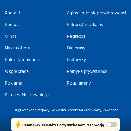
Kontakt
Zgłoszenia nieprawidłowości
Pomoc
Patronat medialny
O nas
Redakcja
Nasza oferta
Dla prasy
Poleć Nocowanie
Partnerzy
Współpraca
Polityka prywatności
Reklama
Regulaminy
Praca w Nocowanie.pl
Długi weekend majowy
,
Sylwester
,
Weekend czerwcowy
,
Zakopane
Copyright 2005-2026 by NOCOWANIE.PL Sp. z o.o.
Pokaż
1239 obiektów
z natychmiastową rezerwacją