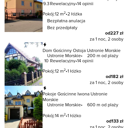
9.3
Rewelacyjny
14 opinii
2
Pokój:
12 m
2 łóżka
Bezpłatna anulacja
Bez przedpłaty
od
227 zł
za 1 noc, 2 osoby
Natychmiastowa rezerwacja
Dom Gościnny Ostoja Ustronie Morskie
Ustronie Morskie
200 m od plaży
10
Rewelacyjny
14 opinii
2
Pokój:
12 m
1 łóżko
od
182 zł
za 1 noc, 2 osoby
Natychmiastowa rezerwacja
Pokoje Gościnne Iwona Ustronie
Morskie
Ustronie Morskie
600 m od plaży
2
Pokój:
14 m
1 łóżko
od
133 zł
za 1 noc, 2 osoby