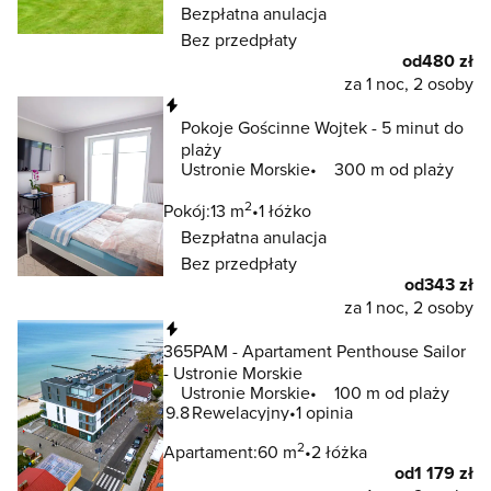
Bezpłatna anulacja
Bez przedpłaty
od
480 zł
za 1 noc, 2 osoby
Natychmiastowa rezerwacja
Pokoje Gościnne Wojtek - 5 minut do
plaży
Ustronie Morskie
300 m od plaży
2
Pokój:
13 m
1 łóżko
Bezpłatna anulacja
Bez przedpłaty
od
343 zł
za 1 noc, 2 osoby
Natychmiastowa rezerwacja
365PAM - Apartament Penthouse Sailor
- Ustronie Morskie
Ustronie Morskie
100 m od plaży
9.8
Rewelacyjny
1 opinia
2
Apartament:
60 m
2 łóżka
od
1 179 zł