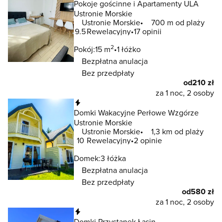
Pokoje gościnne i Apartamenty ULA
Ustronie Morskie
Ustronie Morskie
700 m od plaży
9.5
Rewelacyjny
17 opinii
2
Pokój:
15 m
1 łóżko
Bezpłatna anulacja
Bez przedpłaty
od
210 zł
za 1 noc, 2 osoby
Natychmiastowa rezerwacja
Domki Wakacyjne Perłowe Wzgórze
Ustronie Morskie
Ustronie Morskie
1,3 km od plaży
10
Rewelacyjny
2 opinie
Domek:
3 łóżka
Bezpłatna anulacja
Bez przedpłaty
od
580 zł
za 1 noc, 2 osoby
Natychmiastowa rezerwacja
Domki Przystanek Łasin