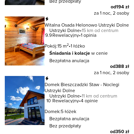
Bez przedpłaty
od
194 zł
za 1 noc, 2 osoby
Natychmiastowa rezerwacja
Witalna Osada Helonowo Ustrzyki Dolne
Ustrzyki Dolne
15 km od centrum
9.9
Rewelacyjny
1 opinia
2
Pokój:
15 m
1 łóżko
Śniadania i kolacje
w cenie
Bezpłatna anulacja
od
388 zł
za 1 noc, 2 osoby
Natychmiastowa rezerwacja
Domek Bieszczadzki Staw - Noclegi
Ustrzyki Dolne
Ustrzyki Dolne
11 km od centrum
10
Rewelacyjny
4 opinie
Domek:
5 łóżek
Bezpłatna anulacja
Bez przedpłaty
od
350 zł