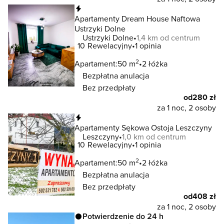
Natychmiastowa rezerwacja
Apartamenty Dream House Naftowa
Ustrzyki Dolne
Ustrzyki Dolne
1,4 km od centrum
10
Rewelacyjny
1 opinia
2
Apartament:
50 m
2 łóżka
Bezpłatna anulacja
Bez przedpłaty
od
280 zł
za 1 noc, 2 osoby
Natychmiastowa rezerwacja
Apartamenty Sękowa Ostoja Leszczyny
Leszczyny
1,0 km od centrum
10
Rewelacyjny
1 opinia
2
Apartament:
50 m
2 łóżka
Bezpłatna anulacja
Bez przedpłaty
od
408 zł
za 1 noc, 2 osoby
Potwierdzenie do 24 h