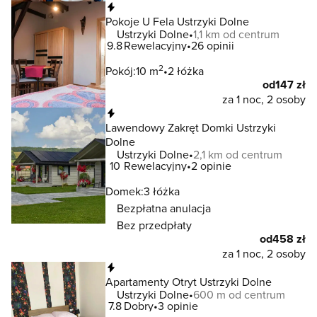
Natychmiastowa rezerwacja
Pokoje U Fela Ustrzyki Dolne
Ustrzyki Dolne
1,1 km od centrum
9.8
Rewelacyjny
26 opinii
2
Pokój:
10 m
2 łóżka
od
147 zł
za 1 noc, 2 osoby
Natychmiastowa rezerwacja
Lawendowy Zakręt Domki Ustrzyki
Dolne
Ustrzyki Dolne
2,1 km od centrum
10
Rewelacyjny
2 opinie
Domek:
3 łóżka
Bezpłatna anulacja
Bez przedpłaty
od
458 zł
za 1 noc, 2 osoby
Natychmiastowa rezerwacja
Apartamenty Otryt Ustrzyki Dolne
Ustrzyki Dolne
600 m od centrum
7.8
Dobry
3 opinie