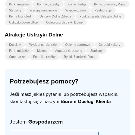
Parki miejskie
Pomniki, rzeźby
Konie i kuligi
Rynki, Starówki, Place
Stadiony
Wyciągi narciarskie
Wypożyczalnie
Restauracje
Pełna lista ofert
Ustrzyki Dolne Zdjecia
Rozkład jazdy Ustrzyki Dolne
Ustrzyki Dolne Ulice
Odległości Ustrzyki Dolne
Atrakcje Ustrzyki Dolne
Kościoły
Wyciągi narciarskie
Obiekty sportowe
Ośrodki kultury
Parki miejskie
Muzea
Aquaparki, baseny
Stadiony
Cmentarze
Pomniki, rzeźby
Rynki, Starówki, Place
Potrzebujesz pomocy?
Jeśli masz jakieś pytania lub potrzebujesz wsparcia,
skontaktuj się z naszym
Biurem Obsługi Klienta
Jestem
Gospodarzem