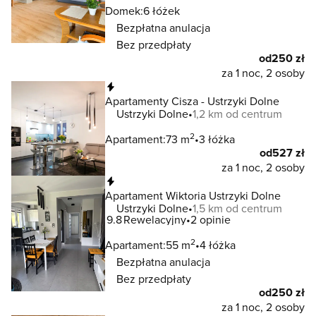
Domek:
6 łóżek
Bezpłatna anulacja
Bez przedpłaty
od
250 zł
za 1 noc, 2 osoby
Natychmiastowa rezerwacja
Apartamenty Cisza - Ustrzyki Dolne
Ustrzyki Dolne
1,2 km od centrum
2
Apartament:
73 m
3 łóżka
od
527 zł
za 1 noc, 2 osoby
Natychmiastowa rezerwacja
Apartament Wiktoria Ustrzyki Dolne
Ustrzyki Dolne
1,5 km od centrum
9.8
Rewelacyjny
2 opinie
2
Apartament:
55 m
4 łóżka
Bezpłatna anulacja
Bez przedpłaty
od
250 zł
za 1 noc, 2 osoby