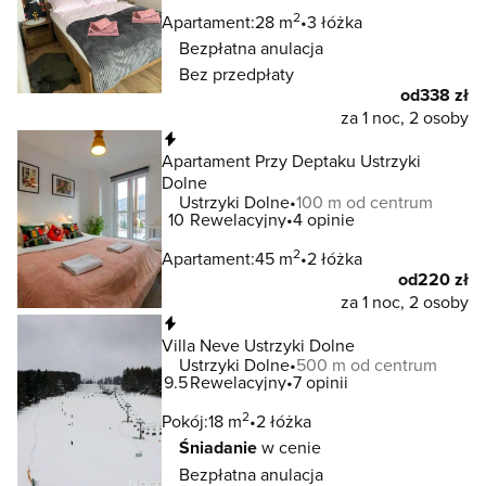
2
Apartament:
28 m
3 łóżka
Bezpłatna anulacja
Bez przedpłaty
od
338 zł
za 1 noc, 2 osoby
Natychmiastowa rezerwacja
Apartament Przy Deptaku Ustrzyki
Dolne
Ustrzyki Dolne
100 m od centrum
10
Rewelacyjny
4 opinie
2
Apartament:
45 m
2 łóżka
od
220 zł
za 1 noc, 2 osoby
Natychmiastowa rezerwacja
Villa Neve Ustrzyki Dolne
Ustrzyki Dolne
500 m od centrum
9.5
Rewelacyjny
7 opinii
2
Pokój:
18 m
2 łóżka
Śniadanie
w cenie
Bezpłatna anulacja