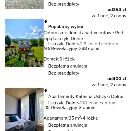
Bez przedpłaty
od
354 zł
za 1 noc, 2 osoby
Natychmiastowa rezerwacja
Popularny wybór
Całoroczne domki apartamentowe Pod
Lipą Ustrzyki Dolne
Ustrzyki Dolne
2,8 km od centrum
9.8
Rewelacyjny
298 opinii
Domek:
6 łóżek
Bezpłatna anulacja
Bez przedpłaty
od
400 zł
za 1 noc, 2 osoby
Natychmiastowa rezerwacja
Apartamenty Katarina Ustrzyki Dolne
Ustrzyki Dolne
100 m od centrum
10
Rewelacyjny
3 opinie
2
Apartament:
35 m
4 łóżka
Bezpłatna anulacja