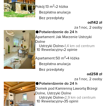
2
Pokój:
13 m
2 łóżka
Bezpłatna anulacja
Bez przedpłaty
od
142 zł
za 1 noc, 2 osoby
Potwierdzenie do 24 h
Apartament Jak Marzenie Ustrzyki
Dolne
Ustrzyki Dolne
1,4 km od centrum
10
Rewelacyjny
2 opinie
2
Apartament:
50 m
4 łóżka
Bezpłatna anulacja
Bez przedpłaty
od
258 zł
za 1 noc, 2 osoby
Potwierdzenie do 24 h
Domek pod Kamienną Lawortą Brzegi
Dolne, Ustrzyki Dolne
Ustrzyki Dolne
2,9 km od centrum
10
Rewelacyjny
35 opinii