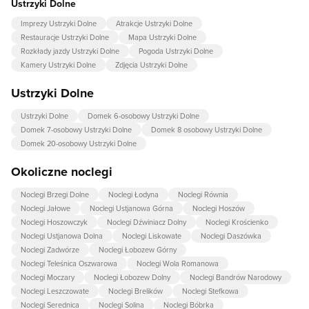
Ustrzyki Dolne
Imprezy Ustrzyki Dolne
Atrakcje Ustrzyki Dolne
Restauracje Ustrzyki Dolne
Mapa Ustrzyki Dolne
Rozkłady jazdy Ustrzyki Dolne
Pogoda Ustrzyki Dolne
Kamery Ustrzyki Dolne
Zdjęcia Ustrzyki Dolne
Ustrzyki Dolne
Ustrzyki Dolne
Domek 6-osobowy Ustrzyki Dolne
Domek 7-osobowy Ustrzyki Dolne
Domek 8 osobowy Ustrzyki Dolne
Domek 20-osobowy Ustrzyki Dolne
Okoliczne noclegi
Noclegi Brzegi Dolne
Noclegi Łodyna
Noclegi Równia
Noclegi Jałowe
Noclegi Ustjanowa Górna
Noclegi Hoszów
Noclegi Hoszowczyk
Noclegi Dźwiniacz Dolny
Noclegi Krościenko
Noclegi Ustjanowa Dolna
Noclegi Liskowate
Noclegi Daszówka
Noclegi Zadwórze
Noclegi Łobozew Górny
Noclegi Teleśnica Oszwarowa
Noclegi Wola Romanowa
Noclegi Moczary
Noclegi Łobozew Dolny
Noclegi Bandrów Narodowy
Noclegi Leszczowate
Noclegi Brelików
Noclegi Stefkowa
Noclegi Serednica
Noclegi Solina
Noclegi Bóbrka