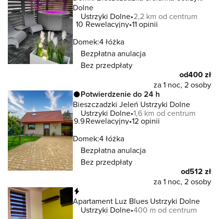
Dolne
Ustrzyki Dolne
2,2 km od centrum
10
Rewelacyjny
11 opinii
Domek:
4 łóżka
Bezpłatna anulacja
Bez przedpłaty
od
400 zł
za 1 noc, 2 osoby
Potwierdzenie do 24 h
Bieszczadzki Jeleń Ustrzyki Dolne
Ustrzyki Dolne
1,6 km od centrum
9.9
Rewelacyjny
12 opinii
Domek:
4 łóżka
Bezpłatna anulacja
Bez przedpłaty
od
512 zł
za 1 noc, 2 osoby
Natychmiastowa rezerwacja
Apartament Luz Blues Ustrzyki Dolne
Ustrzyki Dolne
400 m od centrum