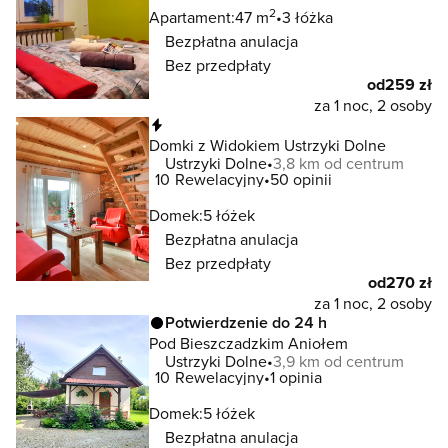
2
Apartament:
47 m
3 łóżka
Bezpłatna anulacja
Bez przedpłaty
od
259 zł
za 1 noc, 2 osoby
Natychmiastowa rezerwacja
Domki z Widokiem Ustrzyki Dolne
Ustrzyki Dolne
3,8 km od centrum
10
Rewelacyjny
50 opinii
Domek:
5 łóżek
Bezpłatna anulacja
Bez przedpłaty
od
270 zł
za 1 noc, 2 osoby
Potwierdzenie do 24 h
Pod Bieszczadzkim Aniołem
Ustrzyki Dolne
3,9 km od centrum
10
Rewelacyjny
1 opinia
Domek:
5 łóżek
Bezpłatna anulacja