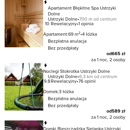
Natychmiastowa rezerwacja
Apartament Błękitne Spa Ustrzyki
Dolne
Ustrzyki Dolne
700 m od centrum
10
Rewelacyjny
1 opinia
2
Apartament:
69 m
4 łóżka
Bezpłatna anulacja
Bez przedpłaty
od
665 zł
za 1 noc, 2 osoby
Natychmiastowa rezerwacja
Noclegi Stokrotka Ustrzyki Dolne
Ustrzyki Dolne
6,3 km od centrum
9.8
Rewelacyjny
76 opinii
Domek:
3 łóżka
Bezpłatna anulacja
Bez przedpłaty
od
589 zł
za 1 noc, 2 osoby
Natychmiastowa rezerwacja
Domki Bieszczadzka Sielanka Ustrzyki