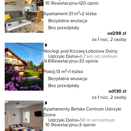
10
Rewelacyjny
120 opinii
2
Apartament:
31 m
2 łóżka
Bezpłatna anulacja
Bez przedpłaty
od
298 zł
za 1 noc, 2 osoby
Natychmiastowa rezerwacja
Noclegi pod Kiczarą Łobozew Dolny
Ustrzyki Dolne
6,7 km od centrum
9.8
Rewelacyjny
33 opinie
2
Pokój:
13 m
1 łóżko
Bezpłatna anulacja
Bez przedpłaty
od
130 zł
za 1 noc, 2 osoby
Natychmiastowa rezerwacja
Apartamenty Bełska Centrum Ustrzyki
Dolne
Ustrzyki Dolne
50 m od centrum
10
Rewelacyjny
3 opinie