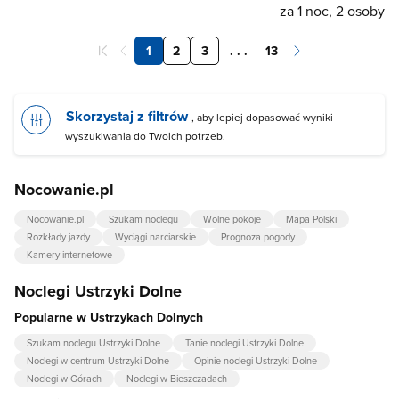
za 1 noc, 2 osoby
1
2
3
. . .
13
Skorzystaj z filtrów
, aby lepiej dopasować wyniki
wyszukiwania do Twoich potrzeb.
Nocowanie.pl
Nocowanie.pl
Szukam noclegu
Wolne pokoje
Mapa Polski
Rozkłady jazdy
Wyciągi narciarskie
Prognoza pogody
Kamery internetowe
Noclegi Ustrzyki Dolne
Popularne w Ustrzykach Dolnych
Szukam noclegu Ustrzyki Dolne
Tanie noclegi Ustrzyki Dolne
Noclegi w centrum Ustrzyki Dolne
Opinie noclegi Ustrzyki Dolne
Noclegi w Górach
Noclegi w Bieszczadach