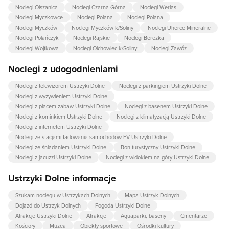
Noclegi Olszanica
Noclegi Czarna Górna
Noclegi Werlas
Noclegi Myczkowce
Noclegi Polana
Noclegi Polana
Noclegi Myczków
Noclegi Myczków k/Soliny
Noclegi Uherce Mineralne
Noclegi Polańczyk
Noclegi Rajskie
Noclegi Berezka
Noclegi Wojtkowa
Noclegi Olchowiec k/Soliny
Noclegi Zawóz
Noclegi z udogodnieniami
Noclegi z telewizorem Ustrzyki Dolne
Noclegi z parkingiem Ustrzyki Dolne
Noclegi z wyżywieniem Ustrzyki Dolne
Noclegi z placem zabaw Ustrzyki Dolne
Noclegi z basenem Ustrzyki Dolne
Noclegi z kominkiem Ustrzyki Dolne
Noclegi z klimatyzacją Ustrzyki Dolne
Noclegi z internetem Ustrzyki Dolne
Noclegi ze stacjami ładowania samochodów EV Ustrzyki Dolne
Noclegi ze śniadaniem Ustrzyki Dolne
Bon turystyczny Ustrzyki Dolne
Noclegi z jacuzzi Ustrzyki Dolne
Noclegi z widokiem na góry Ustrzyki Dolne
Ustrzyki Dolne informacje
Szukam noclegu w Ustrzykach Dolnych
Mapa Ustrzyk Dolnych
Dojazd do Ustrzyk Dolnych
Pogoda Ustrzyki Dolne
Atrakcje Ustrzyki Dolne
Atrakcje
Aquaparki, baseny
Cmentarze
Kościoły
Muzea
Obiekty sportowe
Ośrodki kultury