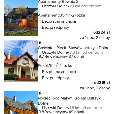
Apartamenty Równia 2
Ustrzyki Dolne
2,1 km od centrum
2
Apartament:
35 m
2 łóżka
Bezpłatna anulacja
Bez przedpłaty
od
224 zł
za 1 noc, 2 osoby
Natychmiastowa rezerwacja
Gościniec Pięciu Stawów Ustrzyki Dolne
Ustrzyki Dolne
3,3 km od centrum
9.7
Rewelacyjny
37 opinii
2
Pokój:
15 m
1 łóżko
Bezpłatna anulacja
Bez przedpłaty
od
215 zł
za 1 noc, 2 osoby
Natychmiastowa rezerwacja
Noclegi pod Małym Królem Ustrzyki
Dolne
Ustrzyki Dolne
1,8 km od centrum
9.8
Rewelacyjny
49 opinii