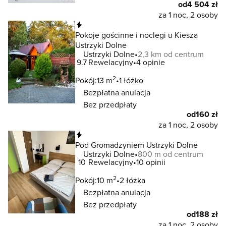
od
4 504 zł
za 1 noc, 2 osoby
Natychmiastowa rezerwacja
Pokoje gościnne i noclegi u Kiesza
Ustrzyki Dolne
Ustrzyki Dolne
2,3 km od centrum
9.7
Rewelacyjny
4 opinie
2
Pokój:
13 m
1 łóżko
Bezpłatna anulacja
Bez przedpłaty
od
160 zł
za 1 noc, 2 osoby
Natychmiastowa rezerwacja
Pod Gromadzyniem Ustrzyki Dolne
Ustrzyki Dolne
800 m od centrum
10
Rewelacyjny
10 opinii
2
Pokój:
10 m
2 łóżka
Bezpłatna anulacja
Bez przedpłaty
od
188 zł
za 1 noc, 2 osoby