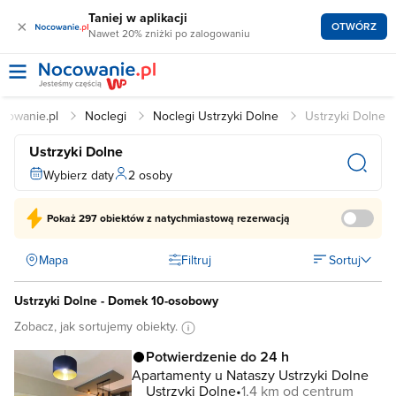
Taniej w aplikacji
×
OTWÓRZ
Nawet 20% zniżki po zalogowaniu
cowanie.pl
Noclegi
Noclegi Ustrzyki Dolne
Ustrzyki Dolne
Ustrzyki Dolne
Wybierz daty
2 osoby
Pokaż
297 obiektów
z natychmiastową rezerwacją
Mapa
Filtruj
Sortuj
Ustrzyki Dolne - Domek 10-osobowy
Zobacz, jak sortujemy obiekty.
Potwierdzenie do 24 h
Apartamenty u Nataszy Ustrzyki Dolne
Ustrzyki Dolne
1,4 km od centrum