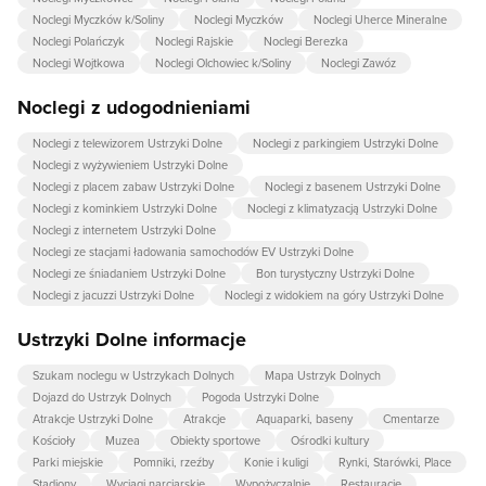
Noclegi Myczków k/Soliny
Noclegi Myczków
Noclegi Uherce Mineralne
Noclegi Polańczyk
Noclegi Rajskie
Noclegi Berezka
Noclegi Wojtkowa
Noclegi Olchowiec k/Soliny
Noclegi Zawóz
Noclegi z udogodnieniami
Noclegi z telewizorem Ustrzyki Dolne
Noclegi z parkingiem Ustrzyki Dolne
Noclegi z wyżywieniem Ustrzyki Dolne
Noclegi z placem zabaw Ustrzyki Dolne
Noclegi z basenem Ustrzyki Dolne
Noclegi z kominkiem Ustrzyki Dolne
Noclegi z klimatyzacją Ustrzyki Dolne
Noclegi z internetem Ustrzyki Dolne
Noclegi ze stacjami ładowania samochodów EV Ustrzyki Dolne
Noclegi ze śniadaniem Ustrzyki Dolne
Bon turystyczny Ustrzyki Dolne
Noclegi z jacuzzi Ustrzyki Dolne
Noclegi z widokiem na góry Ustrzyki Dolne
Ustrzyki Dolne informacje
Szukam noclegu w Ustrzykach Dolnych
Mapa Ustrzyk Dolnych
Dojazd do Ustrzyk Dolnych
Pogoda Ustrzyki Dolne
Atrakcje Ustrzyki Dolne
Atrakcje
Aquaparki, baseny
Cmentarze
Kościoły
Muzea
Obiekty sportowe
Ośrodki kultury
Parki miejskie
Pomniki, rzeźby
Konie i kuligi
Rynki, Starówki, Place
Stadiony
Wyciągi narciarskie
Wypożyczalnie
Restauracje