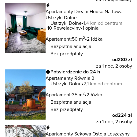
Natychmiastowa rezerwacja
Apartamenty Dream House Naftowa
Ustrzyki Dolne
Ustrzyki Dolne
1,4 km od centrum
10
Rewelacyjny
1 opinia
2
Apartament:
50 m
2 łóżka
Bezpłatna anulacja
Bez przedpłaty
od
280 zł
za 1 noc, 2 osoby
Potwierdzenie do 24 h
Apartamenty Równia 2
Ustrzyki Dolne
2,1 km od centrum
2
Apartament:
35 m
2 łóżka
Bezpłatna anulacja
Bez przedpłaty
od
224 zł
za 1 noc, 2 osoby
Natychmiastowa rezerwacja
Apartamenty Sękowa Ostoja Leszczyny