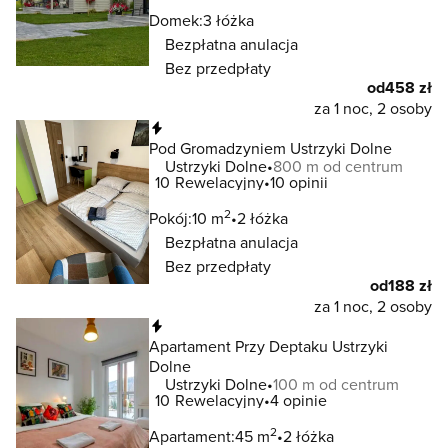
Domek:
3 łóżka
Bezpłatna anulacja
Bez przedpłaty
od
458 zł
za 1 noc, 2 osoby
Natychmiastowa rezerwacja
Pod Gromadzyniem Ustrzyki Dolne
Ustrzyki Dolne
800 m od centrum
10
Rewelacyjny
10 opinii
2
Pokój:
10 m
2 łóżka
Bezpłatna anulacja
Bez przedpłaty
od
188 zł
za 1 noc, 2 osoby
Natychmiastowa rezerwacja
Apartament Przy Deptaku Ustrzyki
Dolne
Ustrzyki Dolne
100 m od centrum
10
Rewelacyjny
4 opinie
2
Apartament:
45 m
2 łóżka