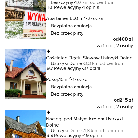
Leszczyny
1,0 km od centrum
10
Rewelacyjny
1 opinia
2
Apartament:
50 m
2 łóżka
Bezpłatna anulacja
Bez przedpłaty
od
408 zł
za 1 noc, 2 osoby
Natychmiastowa rezerwacja
Gościniec Pięciu Stawów Ustrzyki Dolne
Ustrzyki Dolne
3,3 km od centrum
9.7
Rewelacyjny
37 opinii
2
Pokój:
15 m
1 łóżko
Bezpłatna anulacja
Bez przedpłaty
od
215 zł
za 1 noc, 2 osoby
Natychmiastowa rezerwacja
Noclegi pod Małym Królem Ustrzyki
Dolne
Ustrzyki Dolne
1,8 km od centrum
9.8
Rewelacyjny
49 opinii