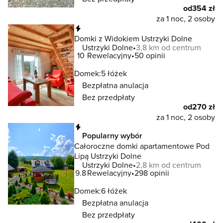
od
354 zł
za 1 noc, 2 osoby
Natychmiastowa rezerwacja
Domki z Widokiem Ustrzyki Dolne
Ustrzyki Dolne
3,8 km od centrum
10
Rewelacyjny
50 opinii
Domek:
5 łóżek
Bezpłatna anulacja
Bez przedpłaty
od
270 zł
za 1 noc, 2 osoby
Natychmiastowa rezerwacja
Popularny wybór
Całoroczne domki apartamentowe Pod
Lipą Ustrzyki Dolne
Ustrzyki Dolne
2,8 km od centrum
9.8
Rewelacyjny
298 opinii
Domek:
6 łóżek
Bezpłatna anulacja
Bez przedpłaty