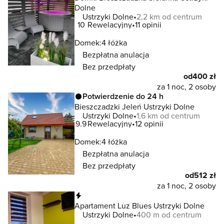
Dolne
Ustrzyki Dolne
2,2 km od centrum
10
Rewelacyjny
11 opinii
Domek:
4 łóżka
Bezpłatna anulacja
Bez przedpłaty
od
400 zł
za 1 noc, 2 osoby
Potwierdzenie do 24 h
Bieszczadzki Jeleń Ustrzyki Dolne
Ustrzyki Dolne
1,6 km od centrum
9.9
Rewelacyjny
12 opinii
Domek:
4 łóżka
Bezpłatna anulacja
Bez przedpłaty
od
512 zł
za 1 noc, 2 osoby
Natychmiastowa rezerwacja
Apartament Luz Blues Ustrzyki Dolne
Ustrzyki Dolne
400 m od centrum