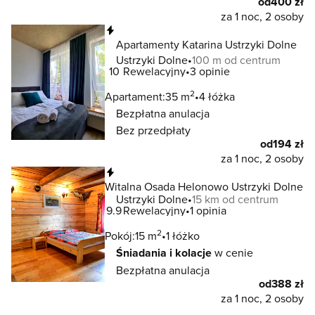
od
400 zł
za 1 noc, 2 osoby
Natychmiastowa rezerwacja
Apartamenty Katarina Ustrzyki Dolne
Ustrzyki Dolne
100 m od centrum
10
Rewelacyjny
3 opinie
2
Apartament:
35 m
4 łóżka
Bezpłatna anulacja
Bez przedpłaty
od
194 zł
za 1 noc, 2 osoby
Natychmiastowa rezerwacja
Witalna Osada Helonowo Ustrzyki Dolne
Ustrzyki Dolne
15 km od centrum
9.9
Rewelacyjny
1 opinia
2
Pokój:
15 m
1 łóżko
Śniadania i kolacje
w cenie
Bezpłatna anulacja
od
388 zł
za 1 noc, 2 osoby