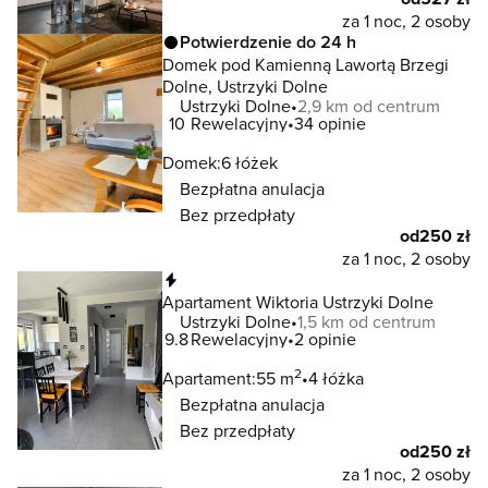
za 1 noc, 2 osoby
Potwierdzenie do 24 h
Domek pod Kamienną Lawortą Brzegi
Dolne, Ustrzyki Dolne
Ustrzyki Dolne
2,9 km od centrum
10
Rewelacyjny
34 opinie
Domek:
6 łóżek
Bezpłatna anulacja
Bez przedpłaty
od
250 zł
za 1 noc, 2 osoby
Natychmiastowa rezerwacja
Apartament Wiktoria Ustrzyki Dolne
Ustrzyki Dolne
1,5 km od centrum
9.8
Rewelacyjny
2 opinie
2
Apartament:
55 m
4 łóżka
Bezpłatna anulacja
Bez przedpłaty
od
250 zł
za 1 noc, 2 osoby