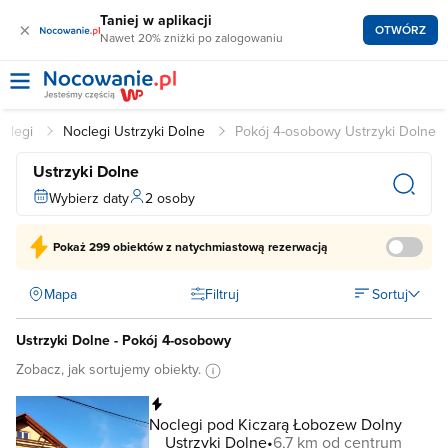
Taniej w aplikacji
×
OTWÓRZ
Nawet 20% zniżki po zalogowaniu
oclegi
Noclegi Ustrzyki Dolne
Pokój 4-osobowy Ustrzyki Dolne
Ustrzyki Dolne
Wybierz daty
2 osoby
Pokaż
299 obiektów
z natychmiastową rezerwacją
Mapa
Filtruj
Sortuj
Ustrzyki Dolne - Pokój 4-osobowy
Zobacz, jak sortujemy obiekty.
Natychmiastowa rezerwacja
Noclegi pod Kiczarą Łobozew Dolny
Ustrzyki Dolne
6,7 km od centrum