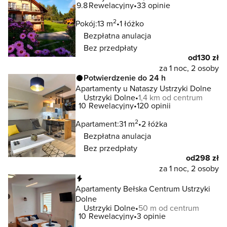
9.8
Rewelacyjny
33 opinie
2
Pokój:
13 m
1 łóżko
Bezpłatna anulacja
Bez przedpłaty
od
130 zł
za 1 noc, 2 osoby
Potwierdzenie do 24 h
Apartamenty u Nataszy Ustrzyki Dolne
Ustrzyki Dolne
1,4 km od centrum
10
Rewelacyjny
120 opinii
2
Apartament:
31 m
2 łóżka
Bezpłatna anulacja
Bez przedpłaty
od
298 zł
za 1 noc, 2 osoby
Natychmiastowa rezerwacja
Apartamenty Bełska Centrum Ustrzyki
Dolne
Ustrzyki Dolne
50 m od centrum
10
Rewelacyjny
3 opinie