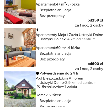
2
Apartament:
47 m
3 łóżka
Bezpłatna anulacja
Bez przedpłaty
od
259 zł
za 1 noc, 2 osoby
Natychmiastowa rezerwacja
Apartamenty Maja i Zuzia Ustrzyki Dolne
Ustrzyki Dolne
1,4 km od centrum
2
Apartament:
60 m
4 łóżka
Bezpłatna anulacja
Bez przedpłaty
od
600 zł
za 1 noc, 2 osoby
Potwierdzenie do 24 h
Pod Bieszczadzkim Aniołem
Ustrzyki Dolne
3,9 km od centrum
10
Rewelacyjny
1 opinia
Domek:
5 łóżek
Bezpłatna anulacja
Bez przedpłaty