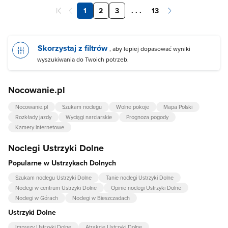
1
2
3
. . .
13
Skorzystaj z filtrów
, aby lepiej dopasować wyniki
wyszukiwania do Twoich potrzeb.
Nocowanie.pl
Nocowanie.pl
Szukam noclegu
Wolne pokoje
Mapa Polski
Rozkłady jazdy
Wyciągi narciarskie
Prognoza pogody
Kamery internetowe
Noclegi Ustrzyki Dolne
Popularne w Ustrzykach Dolnych
Szukam noclegu Ustrzyki Dolne
Tanie noclegi Ustrzyki Dolne
Noclegi w centrum Ustrzyki Dolne
Opinie noclegi Ustrzyki Dolne
Noclegi w Górach
Noclegi w Bieszczadach
Ustrzyki Dolne
Imprezy Ustrzyki Dolne
Atrakcje Ustrzyki Dolne