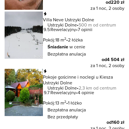
od
220 zł
za 1 noc, 2 osoby
Natychmiastowa rezerwacja
Villa Neve Ustrzyki Dolne
Ustrzyki Dolne
500 m od centrum
9.5
Rewelacyjny
7 opinii
2
Pokój:
18 m
2 łóżka
Śniadanie
w cenie
Bezpłatna anulacja
od
4 504 zł
za 1 noc, 2 osoby
Natychmiastowa rezerwacja
Pokoje gościnne i noclegi u Kiesza
Ustrzyki Dolne
Ustrzyki Dolne
2,3 km od centrum
9.7
Rewelacyjny
4 opinie
2
Pokój:
13 m
1 łóżko
Bezpłatna anulacja
Bez przedpłaty
od
160 zł
za 1 noc, 2 osoby