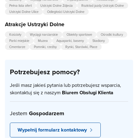
Pełna lista ofert
Ustrzyki Dolne Zdjecia
Rozkład jazdy Ustrzyki Dolne
Ustrzyki Dolne Ulice
Odległości Ustrzyki Dolne
Atrakcje Ustrzyki Dolne
Kościoły
Wyciągi narciarskie
Obiekty sportowe
Ośrodki kultury
Parki miejskie
Muzea
Aquaparki, baseny
Stadiony
Cmentarze
Pomniki, rzeźby
Rynki, Starówki, Place
Potrzebujesz pomocy?
Jeśli masz jakieś pytania lub potrzebujesz wsparcia,
skontaktuj się z naszym
Biurem Obsługi Klienta
Jestem
Gospodarzem
Wypełnij formularz kontaktowy