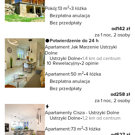
2
Pokój:
13 m
3 łóżka
Bezpłatna anulacja
Bez przedpłaty
od
142 zł
za 1 noc, 2 osoby
Potwierdzenie do 24 h
Apartament Jak Marzenie Ustrzyki
Dolne
Ustrzyki Dolne
1,4 km od centrum
10
Rewelacyjny
2 opinie
2
Apartament:
50 m
4 łóżka
Bezpłatna anulacja
Bez przedpłaty
od
258 zł
za 1 noc, 2 osoby
Natychmiastowa rezerwacja
Apartamenty Cisza - Ustrzyki Dolne
Ustrzyki Dolne
1,2 km od centrum
2
Apartament:
73 m
3 łóżka
od
527 zł