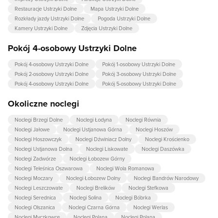
Restauracje Ustrzyki Dolne
Mapa Ustrzyki Dolne
Rozkłady jazdy Ustrzyki Dolne
Pogoda Ustrzyki Dolne
Kamery Ustrzyki Dolne
Zdjęcia Ustrzyki Dolne
Pokój 4-osobowy Ustrzyki Dolne
Pokój 4-osobowy Ustrzyki Dolne
Pokój 1-osobowy Ustrzyki Dolne
Pokój 2-osobowy Ustrzyki Dolne
Pokój 3-osobowy Ustrzyki Dolne
Pokój 4-osobowy Ustrzyki Dolne
Pokój 5-osobowy Ustrzyki Dolne
Okoliczne noclegi
Noclegi Brzegi Dolne
Noclegi Łodyna
Noclegi Równia
Noclegi Jałowe
Noclegi Ustjanowa Górna
Noclegi Hoszów
Noclegi Hoszowczyk
Noclegi Dźwiniacz Dolny
Noclegi Krościenko
Noclegi Ustjanowa Dolna
Noclegi Liskowate
Noclegi Daszówka
Noclegi Zadwórze
Noclegi Łobozew Górny
Noclegi Teleśnica Oszwarowa
Noclegi Wola Romanowa
Noclegi Moczary
Noclegi Łobozew Dolny
Noclegi Bandrów Narodowy
Noclegi Leszczowate
Noclegi Brelików
Noclegi Stefkowa
Noclegi Serednica
Noclegi Solina
Noclegi Bóbrka
Noclegi Olszanica
Noclegi Czarna Górna
Noclegi Werlas
Noclegi Myczkowce
Noclegi Polana
Noclegi Polana