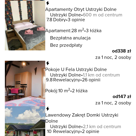
Natychmiastowa rezerwacja
Apartamenty Otryt Ustrzyki Dolne
Ustrzyki Dolne
600 m od centrum
7.8
Dobry
3 opinie
2
Apartament:
28 m
3 łóżka
Bezpłatna anulacja
Bez przedpłaty
od
338 zł
za 1 noc, 2 osoby
Natychmiastowa rezerwacja
Pokoje U Fela Ustrzyki Dolne
Ustrzyki Dolne
1,1 km od centrum
9.8
Rewelacyjny
26 opinii
2
Pokój:
10 m
2 łóżka
od
147 zł
za 1 noc, 2 osoby
Natychmiastowa rezerwacja
Lawendowy Zakręt Domki Ustrzyki
Dolne
Ustrzyki Dolne
2,1 km od centrum
10
Rewelacyjny
2 opinie