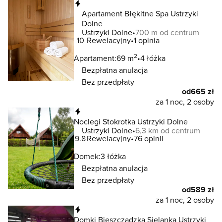
Natychmiastowa rezerwacja
Apartament Błękitne Spa Ustrzyki
Dolne
Ustrzyki Dolne
700 m od centrum
10
Rewelacyjny
1 opinia
2
Apartament:
69 m
4 łóżka
Bezpłatna anulacja
Bez przedpłaty
od
665 zł
za 1 noc, 2 osoby
Natychmiastowa rezerwacja
Noclegi Stokrotka Ustrzyki Dolne
Ustrzyki Dolne
6,3 km od centrum
9.8
Rewelacyjny
76 opinii
Domek:
3 łóżka
Bezpłatna anulacja
Bez przedpłaty
od
589 zł
za 1 noc, 2 osoby
Natychmiastowa rezerwacja
Domki Bieszczadzka Sielanka Ustrzyki