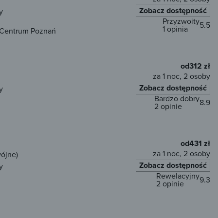
Zobacz dostępność
y
Przyzwoity
5.5
1 opinia
 | Centrum Poznań
od
312 zł
za 1 noc, 2 osoby
Zobacz dostępność
y
Bardzo dobry
8.9
2 opinie
od
431 zł
za 1 noc, 2 osoby
wójne)
Zobacz dostępność
y
Rewelacyjny
9.3
2 opinie