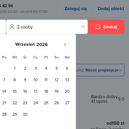
6 82 96
Zaloguj się
Dodaj obiekt
8:00-20:00 · sb-nd 9:00-17:00
Szukaj
2 osoby
Wrzesień
Pn
Wt
Śr
Cz
Pt
So
Nd
1
2
3
4
5
6
Sortuj:
Nasze propozycje
7
8
9
10
11
12
13
14
15
16
17
18
19
20
opularny wybór
Bardzo dobry
9.0
41 opinii
21
22
23
24
25
26
27
28
29
30
od
150 zł