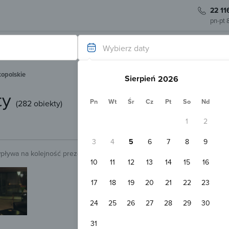
22 11
pn-pt 
Wybierz daty
opolskie
Sierpień
ty
Pn
Wt
Śr
Cz
Pt
So
Nd
(
282 obiekty
)
1
2
3
4
5
6
7
8
9
wpływa na kolejność prezentowanych obiektów.
Sprawdź.
10
11
12
13
14
15
16
Natychmiastowa rezerwacja
P
Apartamenty Silver Point Poznań
17
18
19
20
21
22
23
Poznań
Pokaż na mapie
24
25
26
27
28
29
30
Parking
Przyjazny zwierzętom
Apartament 2-osobowy
31
2