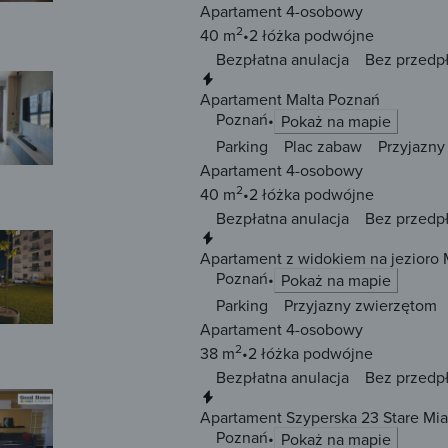
Apartament 4-osobowy
2
40 m
2 łóżka
podwójne
Bezpłatna anulacja
Bez przedp
Natychmiastowa rezerwacja
Apartament Malta Poznań
Poznań
Pokaż na mapie
Parking
Plac zabaw
Przyjazny
Apartament 4-osobowy
2
40 m
2 łóżka
podwójne
Bezpłatna anulacja
Bez przedp
Natychmiastowa rezerwacja
Apartament z widokiem na jezioro 
Poznań
Pokaż na mapie
Parking
Przyjazny zwierzętom
Apartament 4-osobowy
2
38 m
2 łóżka
podwójne
Bezpłatna anulacja
Bez przedp
Natychmiastowa rezerwacja
Apartament Szyperska 23 Stare Mi
Poznań
Pokaż na mapie