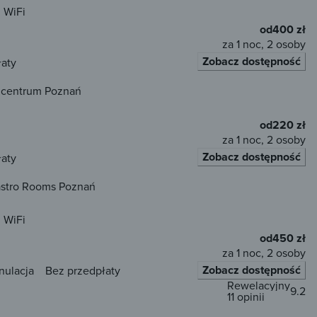
WiFi
od
400 zł
za 1 noc, 2 osoby
Zobacz dostępność
łaty
, centrum Poznań
od
220 zł
za 1 noc, 2 osoby
Zobacz dostępność
łaty
astro Rooms Poznań
WiFi
od
450 zł
za 1 noc, 2 osoby
Zobacz dostępność
nulacja
Bez przedpłaty
Rewelacyjny
9.2
11 opinii