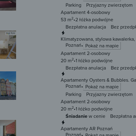
Parking
Przyjazny zwierzętom
Apartament 4-osobowy
2
53 m
2 łóżka
podwójne
Bezpłatna anulacja
Bez przedp
Natychmiastowa rezerwacja
Klimatyzowana, stylowa kawalerka
Poznań
Pokaż na mapie
Apartament 2-osobowy
2
20 m
1 łóżko
podwójne
Bezpłatna anulacja
Bez przedp
Natychmiastowa rezerwacja
Apartamenty Oysters & Bubbles. G
Poznań
Pokaż na mapie
Parking
Przyjazny zwierzętom
Apartament 2-osobowy
2
20 m
1 łóżko
podwójne
Śniadanie
w cenie
Bezpłatna a
Natychmiastowa rezerwacja
Apartamenty AR Poznań
Poznań
Pokaż na mapie