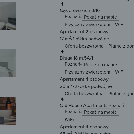
Natychmiastowa rezerwacja
Gąsiorowskich 8/16
Poznań
Pokaż na mapie
Przyjazny zwierzętom
WiFi
Apartament 2-osobowy
2
17 m
1 łóżko
podwójne
Oferta bezzwrotna
Płatne z gór
Natychmiastowa rezerwacja
Długa 18 m.5A/1
Poznań
Pokaż na mapie
Przyjazny zwierzętom
WiFi
Apartament 4-osobowy
2
20 m
2 łóżka
podwójne
Oferta bezzwrotna
Płatne z gór
Natychmiastowa rezerwacja
Old House Apartments Poznań
Poznań
Pokaż na mapie
WiFi
Apartament 4-osobowy
2
45 m
2 łóżka
podwójne