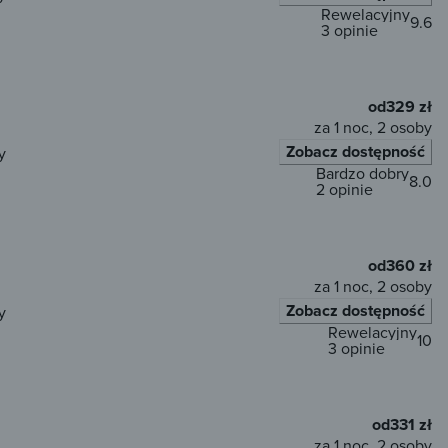
Rewelacyjny
9.6
3 opinie
od
329 zł
za 1 noc, 2 osoby
Zobacz dostępność
y
Bardzo dobry
8.0
2 opinie
od
360 zł
za 1 noc, 2 osoby
Zobacz dostępność
y
Rewelacyjny
10
3 opinie
od
331 zł
za 1 noc, 2 osoby