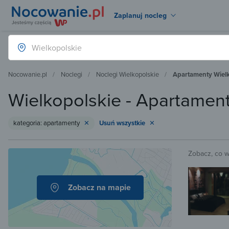
Zaplanuj nocleg
Nocowanie.pl
Noclegi
Noclegi Wielkopolskie
Apartamenty Wielk
Wielkopolskie - Apartamen
kategoria: apartamenty
Usuń wszystkie
Zobacz, co 
Zobacz na mapie