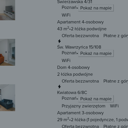
Świerzawska 4/31
Poznań
Pokaż na mapie
WiFi
Apartament 4-osobowy
2
43 m
2 łóżka
podwójne
Oferta bezzwrotna
Płatne z gór
Natychmiastowa rezerwacja
Św. Wawrzyńca 15/108
Poznań
Pokaż na mapie
WiFi
Dom 4-osobowy
2 łóżka
podwójne
Oferta bezzwrotna
Płatne z gór
Natychmiastowa rezerwacja
Kwiatowa 6/8C
Poznań
Pokaż na mapie
Przyjazny zwierzętom
WiFi
Apartament 3-osobowy
2
29 m
2 łóżka
(1 pojedyncze, 1 pod
Oferta bezzwrotna
Płatne z gór