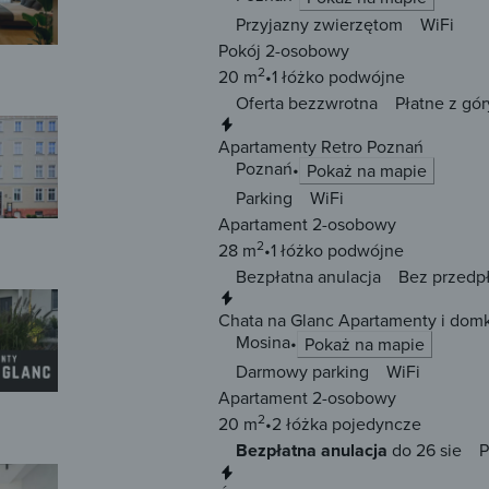
Przyjazny zwierzętom
WiFi
Pokój 2-osobowy
2
20 m
1 łóżko
podwójne
Oferta bezzwrotna
Płatne z gór
Natychmiastowa rezerwacja
Apartamenty Retro Poznań
Poznań
Pokaż na mapie
Parking
WiFi
Apartament 2-osobowy
2
28 m
1 łóżko
podwójne
Bezpłatna anulacja
Bez przedp
Natychmiastowa rezerwacja
Chata na Glanc Apartamenty i dom
Mosina
Pokaż na mapie
Darmowy parking
WiFi
Apartament 2-osobowy
2
20 m
2 łóżka
pojedyncze
Bezpłatna anulacja
do 26 sie
P
Natychmiastowa rezerwacja