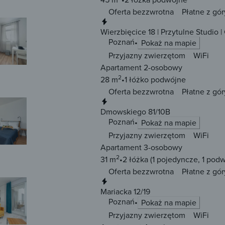
Oferta bezzwrotna
Płatne z gór
Natychmiastowa rezerwacja
Wierzbięcice 18 | Przytulne Studio
Poznań
Pokaż na mapie
Przyjazny zwierzętom
WiFi
Apartament 2-osobowy
2
28 m
1 łóżko
podwójne
Oferta bezzwrotna
Płatne z gór
Natychmiastowa rezerwacja
Dmowskiego 81/10B
Poznań
Pokaż na mapie
Przyjazny zwierzętom
WiFi
Apartament 3-osobowy
2
31 m
2 łóżka
(1 pojedyncze, 1 pod
Oferta bezzwrotna
Płatne z gór
Natychmiastowa rezerwacja
Mariacka 12/19
Poznań
Pokaż na mapie
Przyjazny zwierzętom
WiFi