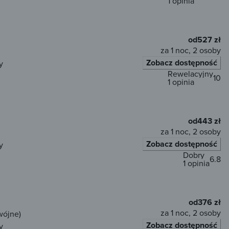
1 opinia
od
527 zł
za 1 noc, 2 osoby
Zobacz dostępność
y
Rewelacyjny
10
1 opinia
od
443 zł
za 1 noc, 2 osoby
Zobacz dostępność
y
Dobry
6.8
1 opinia
od
376 zł
za 1 noc, 2 osoby
wójne)
Zobacz dostępność
y