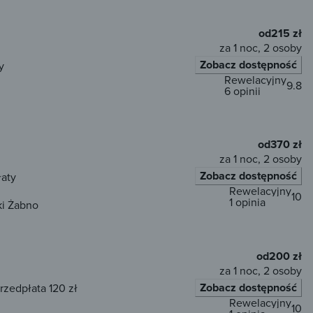
od
215 zł
za 1 noc, 2 osoby
Zobacz dostępność
y
Rewelacyjny
9.8
6 opinii
od
370 zł
za 1 noc, 2 osoby
Zobacz dostępność
łaty
Rewelacyjny
10
1 opinia
ki Żabno
od
200 zł
za 1 noc, 2 osoby
Zobacz dostępność
rzedpłata 120 zł
Rewelacyjny
10