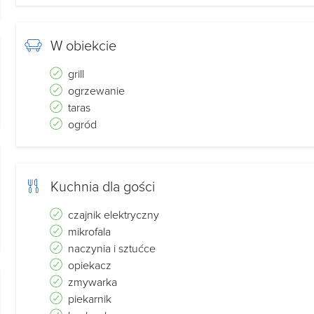
W obiekcie
grill
ogrzewanie
taras
ogród
Kuchnia dla gości
czajnik elektryczny
mikrofala
naczynia i sztućce
opiekacz
zmywarka
piekarnik