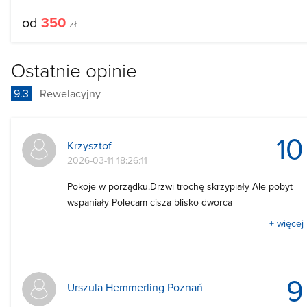
od
350
zł
Ostatnie opinie
9.3
Rewelacyjny
10
Krzysztof
2026-03-11 18:26:11
Pokoje w porządku.Drzwi trochę skrzypiały Ale pobyt
wspaniały Polecam cisza blisko dworca
+ więcej
9
Urszula Hemmerling Poznań