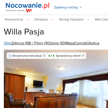
Zaplanuj nocleg
Nocowanie.pl
Zakopane
Noclegi Zakopane
Wille Za
Willa Pasja
Opis
Zdjęcia (58) / Filmy (1)
Opinie (10)
Mapa
Cennik
Okolica
Bezpieczna transakcja
4
/
4
Sprawdzony obiekt