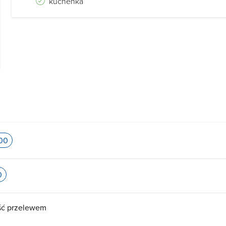
kuchenka
:00
0
ść przelewem