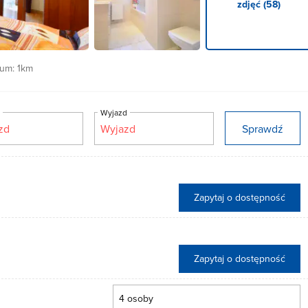
zdjęć (58)
rum:
1km
d
Wyjazd
Sprawdź
Zapytaj o dostępność
Zapytaj o dostępność