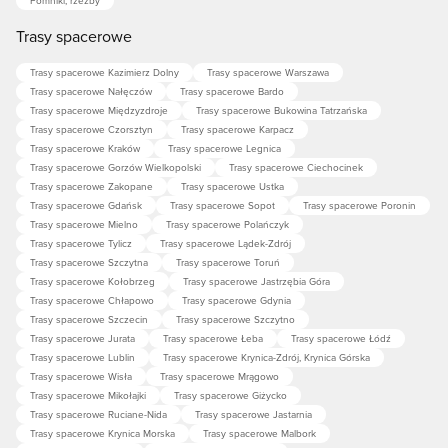
Trasy spacerowe
Trasy spacerowe Kazimierz Dolny
Trasy spacerowe Warszawa
Trasy spacerowe Nałęczów
Trasy spacerowe Bardo
Trasy spacerowe Międzyzdroje
Trasy spacerowe Bukowina Tatrzańska
Trasy spacerowe Czorsztyn
Trasy spacerowe Karpacz
Trasy spacerowe Kraków
Trasy spacerowe Legnica
Trasy spacerowe Gorzów Wielkopolski
Trasy spacerowe Ciechocinek
Trasy spacerowe Zakopane
Trasy spacerowe Ustka
Trasy spacerowe Gdańsk
Trasy spacerowe Sopot
Trasy spacerowe Poronin
Trasy spacerowe Mielno
Trasy spacerowe Polańczyk
Trasy spacerowe Tylicz
Trasy spacerowe Lądek-Zdrój
Trasy spacerowe Szczytna
Trasy spacerowe Toruń
Trasy spacerowe Kołobrzeg
Trasy spacerowe Jastrzębia Góra
Trasy spacerowe Chłapowo
Trasy spacerowe Gdynia
Trasy spacerowe Szczecin
Trasy spacerowe Szczytno
Trasy spacerowe Jurata
Trasy spacerowe Łeba
Trasy spacerowe Łódź
Trasy spacerowe Lublin
Trasy spacerowe Krynica-Zdrój, Krynica Górska
Trasy spacerowe Wisła
Trasy spacerowe Mrągowo
Trasy spacerowe Mikołajki
Trasy spacerowe Giżycko
Trasy spacerowe Ruciane-Nida
Trasy spacerowe Jastarnia
Trasy spacerowe Krynica Morska
Trasy spacerowe Malbork