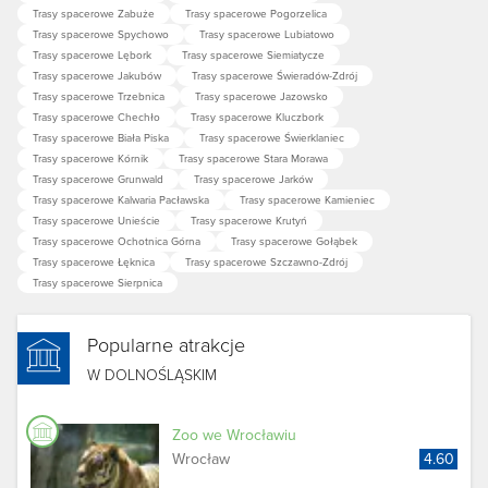
Trasy spacerowe Zabuże
Trasy spacerowe Pogorzelica
Trasy spacerowe Spychowo
Trasy spacerowe Lubiatowo
Trasy spacerowe Lębork
Trasy spacerowe Siemiatycze
Trasy spacerowe Jakubów
Trasy spacerowe Świeradów-Zdrój
Trasy spacerowe Trzebnica
Trasy spacerowe Jazowsko
Trasy spacerowe Chechło
Trasy spacerowe Kluczbork
Trasy spacerowe Biała Piska
Trasy spacerowe Świerklaniec
Trasy spacerowe Kórnik
Trasy spacerowe Stara Morawa
Trasy spacerowe Grunwald
Trasy spacerowe Jarków
Trasy spacerowe Kalwaria Pacławska
Trasy spacerowe Kamieniec
Trasy spacerowe Unieście
Trasy spacerowe Krutyń
Trasy spacerowe Ochotnica Górna
Trasy spacerowe Gołąbek
Trasy spacerowe Łęknica
Trasy spacerowe Szczawno-Zdrój
Trasy spacerowe Sierpnica
Popularne atrakcje
W DOLNOŚLĄSKIM
Zoo we Wrocławiu
Wrocław
4.60