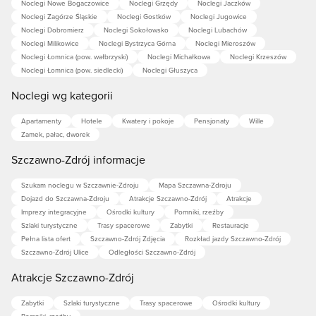
Noclegi Nowe Bogaczowice
Noclegi Grzędy
Noclegi Jaczków
Noclegi Zagórze Śląskie
Noclegi Gostków
Noclegi Jugowice
Noclegi Dobromierz
Noclegi Sokołowsko
Noclegi Lubachów
Noclegi Milikowice
Noclegi Bystrzyca Górna
Noclegi Mieroszów
Noclegi Łomnica (pow. wałbrzyski)
Noclegi Michałkowa
Noclegi Krzeszów
Noclegi Łomnica (pow. siedlecki)
Noclegi Głuszyca
Noclegi wg kategorii
Apartamenty
Hotele
Kwatery i pokoje
Pensjonaty
Wille
Zamek, pałac, dworek
Szczawno-Zdrój informacje
Szukam noclegu w Szczawnie-Zdroju
Mapa Szczawna-Zdroju
Dojazd do Szczawna-Zdroju
Atrakcje Szczawno-Zdrój
Atrakcje
Imprezy integracyjne
Ośrodki kultury
Pomniki, rzeźby
Szlaki turystyczne
Trasy spacerowe
Zabytki
Restauracje
Pełna lista ofert
Szczawno-Zdrój Zdjęcia
Rozkład jazdy Szczawno-Zdrój
Szczawno-Zdrój Ulice
Odległości Szczawno-Zdrój
Atrakcje Szczawno-Zdrój
Zabytki
Szlaki turystyczne
Trasy spacerowe
Ośrodki kultury
Pomniki, rzeźby