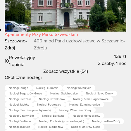
Apartamenty Przy Parku Szwedzkim
Szczawno-
400 m od Parki uzdrowiskowe w Szczawnie-
Zdrój
Zdroju
439 zł
Rewelacyjny
10
2 osoby, 1 noc
1 opinia
Zobacz wszystkie (54)
Okoliczne noclegi
Noclegi Struga
Noclegi Lubomin
Noclegi Wałbrzych
Noclegi Boguszów-Gorce
Noclegi Świebodzice
Noclegi Nowe Domy
Noclegi Cieszów
Noclegi Chwaliszów
Noclegi Stare Bogaczowice
Noclegi Jabłów
Noclegi Pogorzała
Noclegi Dziećmorowice
Noclegi Cieszów (pow. bytowski)
Noclegi Witoszów Górny
Noclegi Czarny Bór
Noclegi Borówno
Noclegi Mokrzeszów
Noclegi Podlesie
Noclegi Podlesie (pow. wałbrzyski)
Noclegi Jedlina-Zdrój
Noclegi Jaskulin
Noclegi Modliszów
Noclegi Unisław Śląski