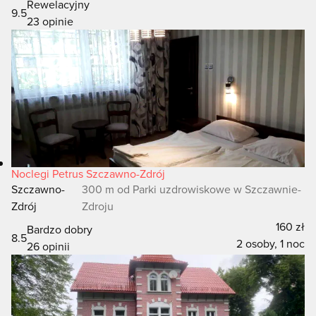
Rewelacyjny
9.5
23 opinie
Noclegi Petrus Szczawno-Zdrój
Szczawno-
300 m od Parki uzdrowiskowe w Szczawnie-
Zdrój
Zdroju
160 zł
Bardzo dobry
8.5
2 osoby, 1 noc
26 opinii