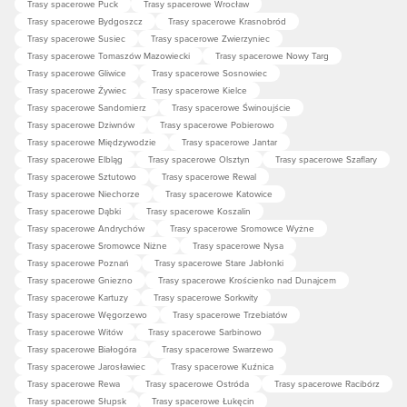
Trasy spacerowe Puck
Trasy spacerowe Wrocław
Trasy spacerowe Bydgoszcz
Trasy spacerowe Krasnobród
Trasy spacerowe Susiec
Trasy spacerowe Zwierzyniec
Trasy spacerowe Tomaszów Mazowiecki
Trasy spacerowe Nowy Targ
Trasy spacerowe Gliwice
Trasy spacerowe Sosnowiec
Trasy spacerowe Żywiec
Trasy spacerowe Kielce
Trasy spacerowe Sandomierz
Trasy spacerowe Świnoujście
Trasy spacerowe Dziwnów
Trasy spacerowe Pobierowo
Trasy spacerowe Międzywodzie
Trasy spacerowe Jantar
Trasy spacerowe Elbląg
Trasy spacerowe Olsztyn
Trasy spacerowe Szaflary
Trasy spacerowe Sztutowo
Trasy spacerowe Rewal
Trasy spacerowe Niechorze
Trasy spacerowe Katowice
Trasy spacerowe Dąbki
Trasy spacerowe Koszalin
Trasy spacerowe Andrychów
Trasy spacerowe Sromowce Wyżne
Trasy spacerowe Sromowce Niżne
Trasy spacerowe Nysa
Trasy spacerowe Poznań
Trasy spacerowe Stare Jabłonki
Trasy spacerowe Gniezno
Trasy spacerowe Krościenko nad Dunajcem
Trasy spacerowe Kartuzy
Trasy spacerowe Sorkwity
Trasy spacerowe Węgorzewo
Trasy spacerowe Trzebiatów
Trasy spacerowe Witów
Trasy spacerowe Sarbinowo
Trasy spacerowe Białogóra
Trasy spacerowe Swarzewo
Trasy spacerowe Jarosławiec
Trasy spacerowe Kuźnica
Trasy spacerowe Rewa
Trasy spacerowe Ostróda
Trasy spacerowe Racibórz
Trasy spacerowe Słupsk
Trasy spacerowe Łukęcin