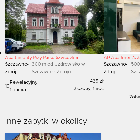
Apartamenty Przy Parku Szwedzkim
AP Apartment's Z
Szczawno-
300 m od Uzdrowisko w
Szczawno-
500
Zdrój
Szczawnie-Zdroju
Zdrój
Szc
439 zł
Rewelacyjny
10
2 osoby, 1 noc
1 opinia
Zoba
Inne zabytki w okolicy