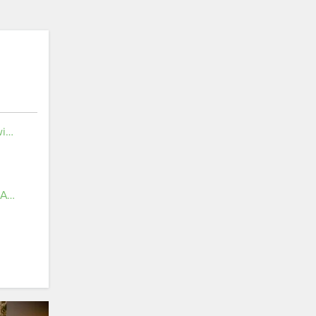
Pomnik Ułanów Nadwiślańskich
PARAFIA RZYMSKOKATOLICKA PW. ŚW. APOSTOŁÓW PIOTRA I PAWŁA