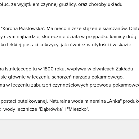
łuc, za wyjątkiem czynnej gruźlicy, oraz choroby układu
Korona Piastowska". Ma nieco niższe stężenie siarczanów. Dla
rzy czym najbardziej skutecznie działa w przypadku kamicy dróg
 lekkiej postaci cukrzycy, jak również w otyłości i w skazie
na istniejącego tu w 1800 roku, wypływa w piwnicach Zakładu
e się głównie w leczeniu schorzeń narządu pokarmowego.
ydatna w leczeniu zaburzeń czynnościowych przewodu pokarmowe
 postaci butelkowanej. Naturalna woda mineralna „Anka" produ
z wody lecznicze "Dąbrówka" i "Mieszko".