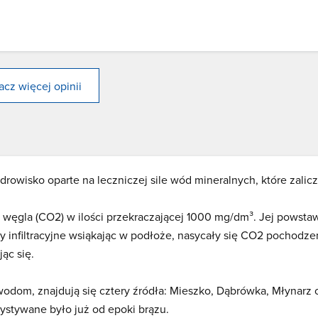
cz więcej opinii
rowisko oparte na leczniczej sile wód mineralnych, które zalicz
węgla (CO2) w ilości przekraczającej 1000 mg/dm³. Jej powsta
 infiltracyjne wsiąkając w podłoże, nasycały się CO2 pochodze
ąc się.
dom, znajdują się cztery źródła: Mieszko, Dąbrówka, Młynarz 
zystywane było już od epoki brązu.