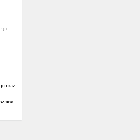
tego
go oraz
kowana