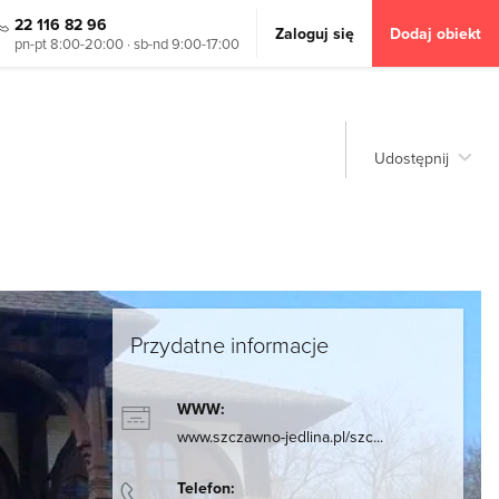
22 116 82 96
Zaloguj się
Dodaj obiekt
pn-pt 8:00-20:00 · sb-nd 9:00-17:00
Udostępnij
Przydatne informacje
WWW:
www.szczawno-jedlina.pl/szc...
Telefon: