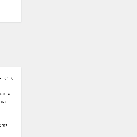
ają się
wanie
nia
oraz