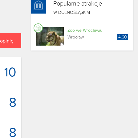
Popularne atrakcje
W DOLNOŚLĄSKIM
Zoo we Wrocławiu
Wrocław
4.60
opinię
10
8
8