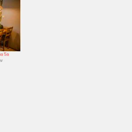
na 5a
 w