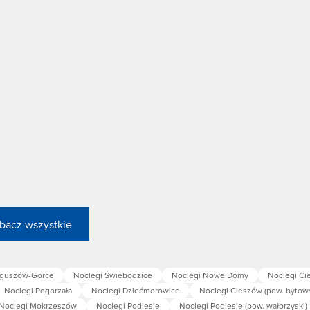
bacz wszystkie
oguszów-Gorce
Noclegi Świebodzice
Noclegi Nowe Domy
Noclegi Ci
Noclegi Pogorzała
Noclegi Dziećmorowice
Noclegi Cieszów (pow. bytows
Noclegi Mokrzeszów
Noclegi Podlesie
Noclegi Podlesie (pow. wałbrzyski)