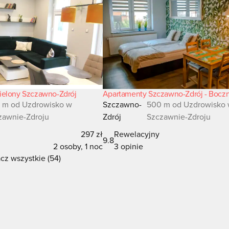
ielony Szczawno-Zdrój
Apartamenty Szczawno-Zdrój - Bocz
 m od Uzdrowisko w
Szczawno-
500 m od Uzdrowisko
zawnie-Zdroju
Zdrój
Szczawnie-Zdroju
297 zł
Rewelacyjny
9.8
2 osoby, 1 noc
3 opinie
cz wszystkie (54)