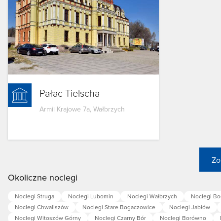
Pałac Tielscha
Armii Krajowe 7a, Wałbrzych
Zo
Okoliczne noclegi
Noclegi Struga
Noclegi Lubomin
Noclegi Wałbrzych
Noclegi B
Noclegi Chwaliszów
Noclegi Stare Bogaczowice
Noclegi Jabłów
Noclegi Witoszów Górny
Noclegi Czarny Bór
Noclegi Borówno