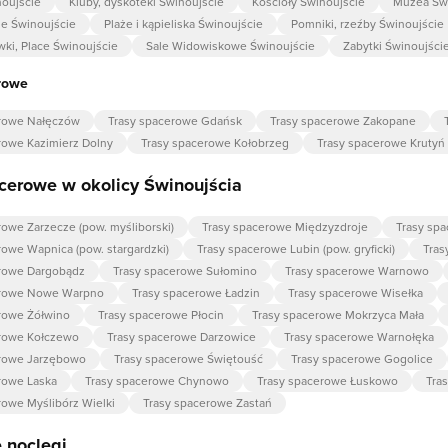
noujście
Kluby, dyskoteki Świnoujście
Kościoły Świnoujście
Muzea Św
ie Świnoujście
Plaże i kąpieliska Świnoujście
Pomniki, rzeźby Świnoujście
wki, Place Świnoujście
Sale Widowiskowe Świnoujście
Zabytki Świnoujści
rowe
erowe Nałęczów
Trasy spacerowe Gdańsk
Trasy spacerowe Zakopane
rowe Kazimierz Dolny
Trasy spacerowe Kołobrzeg
Trasy spacerowe Krutyń
cerowe w okolicy Świnoujścia
rowe Zarzecze (pow. myśliborski)
Trasy spacerowe Międzyzdroje
Trasy sp
rowe Wapnica (pow. stargardzki)
Trasy spacerowe Lubin (pow. gryficki)
Tras
erowe Dargobądz
Trasy spacerowe Sułomino
Trasy spacerowe Warnowo
erowe Nowe Warpno
Trasy spacerowe Ładzin
Trasy spacerowe Wisełka
rowe Żółwino
Trasy spacerowe Płocin
Trasy spacerowe Mokrzyca Mała
erowe Kołczewo
Trasy spacerowe Darzowice
Trasy spacerowe Warnołęka
erowe Jarzębowo
Trasy spacerowe Świętouść
Trasy spacerowe Gogolice
rowe Laska
Trasy spacerowe Chynowo
Trasy spacerowe Łuskowo
Tra
rowe Myślibórz Wielki
Trasy spacerowe Zastań
 noclegi