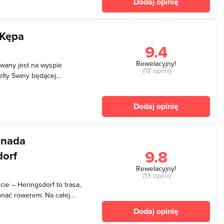
Dodaj opinię
rów
 Kępa
9.4
Rewelacyjny!
owany jest na wyspie
(18 opinii)
elty Świny będącej
ego na tym obszarze
00 "Delta Świny". Obszar
Dodaj opinię
nopolskie To
enada
9.8
dorf
Rewelacyjny!
(13 opinii)
ie – Heringsdorf to trasa,
onać rowerem. Na całej
, a także tablice z
Dodaj opinię
historii całego regionu. Z