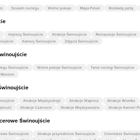
pl
Szukam noclegu
Wolne pokoje
Mapa Polski
Rozkłady jazdy
cie
Imprezy Świnoujście
Atrakcje Świnoujście
Restauracje Świnoujście
noujście
Kamery Świnoujście
Zdjęcia Świnoujście
winoujście
legu Świnoujście
Wolne pokoje Świnoujście
Tanie noclegi Świnoujście
d Morzem
Świnoujście
inoujście
Atrakcje Międzyzdroje
Atrakcje Wapnica
Atrakcje Wisełka
iętouść
Atrakcje Czarnocin
Atrakcje Międzywodzie
Atrakcje Kamień P
cerowe Świnoujście
rowe Świnoujście
Atrakcje przyrodnicze Świnoujście
Cmentarze Świnoujśc