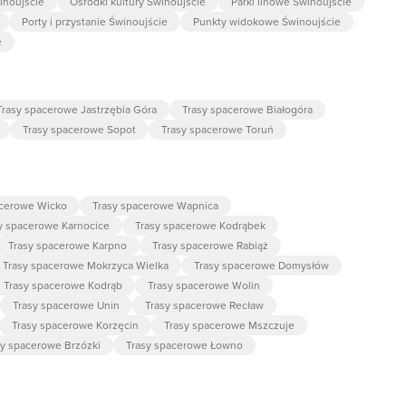
inoujście
Ośrodki kultury Świnoujście
Parki linowe Świnoujście
Porty i przystanie Świnoujście
Punkty widokowe Świnoujście
e
Trasy spacerowe Jastrzębia Góra
Trasy spacerowe Białogóra
Trasy spacerowe Sopot
Trasy spacerowe Toruń
acerowe Wicko
Trasy spacerowe Wapnica
y spacerowe Karnocice
Trasy spacerowe Kodrąbek
Trasy spacerowe Karpno
Trasy spacerowe Rabiąż
Trasy spacerowe Mokrzyca Wielka
Trasy spacerowe Domysłów
Trasy spacerowe Kodrąb
Trasy spacerowe Wolin
Trasy spacerowe Unin
Trasy spacerowe Recław
Trasy spacerowe Korzęcin
Trasy spacerowe Mszczuje
sy spacerowe Brzózki
Trasy spacerowe Łowno