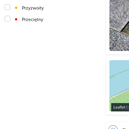
Przyzwoity
Przeciętny
Leaflet
|