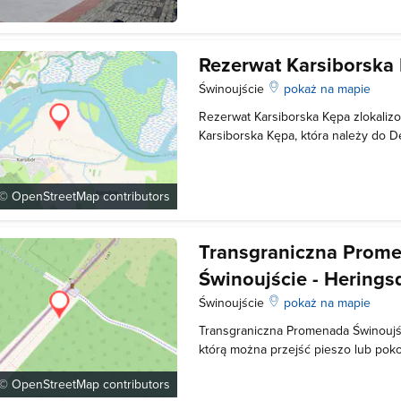
odpocząć. W sezonie letnim jest to 
Rezerwat Karsiborska
Świnoujście
pokaż na mapie
Rezerwat Karsiborska Kępa zlokaliz
Karsiborska Kępa, która należy do D
europejską ostoją ptaków. Oprócz t
znajduje się ptasi obszar Natura 20
został poddany ochronie przez Ogól
 ©
OpenStreetMap
contributors
Transgraniczna Prom
Świnoujście - Herings
Świnoujście
pokaż na mapie
Transgraniczna Promenada Świnoujśc
którą można przejść pieszo lub pok
długości ustawiono wygodne ławeczki
 ©
OpenStreetMap
contributors
informacjami dotyczącymi przyrody i 