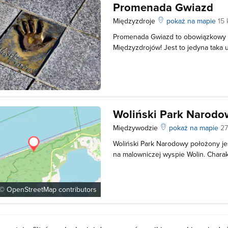
Promenada Gwiazd
Międzyzdroje
pokaż na mapie
15
Promenada Gwiazd to obowiązkowy p
Międzyzdrojów! Jest to jedyna taka u
najlepsi polscy aktorzy oraz reżyser
pozostawiając trwały ślad dla poto
polskiej Alei Gwiazd pojawił s
Woliński Park Narodo
Międzywodzie
pokaż na mapie
27
Woliński Park Narodowy położony je
na malowniczej wyspie Wolin. Chara
są wysokie nadmorskie klify które n
całym polskim wybrzeżu. Klify osią
n.p.m. Symbolem Wolińskiego Parku
 ©
OpenStreetMap
contributors