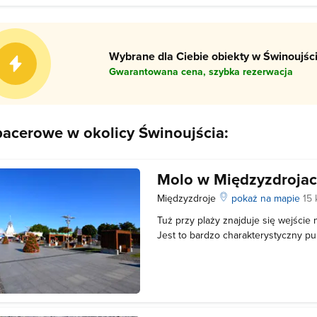
promenady prowadzą wygodne zejś
Wybrane dla Ciebie obiekty w Świnoujści
Gwarantowana cena, szybka rezerwacja
pacerowe w okolicy Świnoujścia:
Molo w Międzyzdroja
Międzyzdroje
pokaż na mapie
15
Tuż przy plaży znajduje się wejście
Jest to bardzo charakterystyczny pu
dwie białe wieże zwieńczone maszta
międzyzdrojskie molo zostało wybu
mierzyło wtedy 300 metrów. Obecni