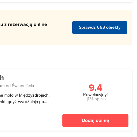
ci
u z rezerwacją online
Sprawdź 663 obiekty
ch
9.4
 km od Świnoujścia
Rewelacyjny!
 na molo w Międzyzdrojach.
(131 opinii)
nkt, gdyż wyróżniają go
mi. Pierwsze
dowane w 1906 roku i
Dodaj opinię
e jest o niema