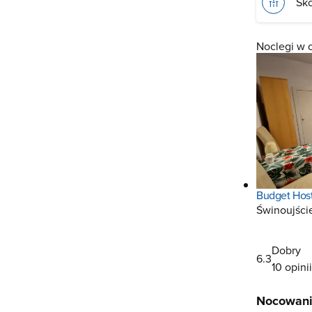
Sko
Noclegi w 
Budget Host
Świnoujści
Dobry
6.3
10 opinii
Nocowani