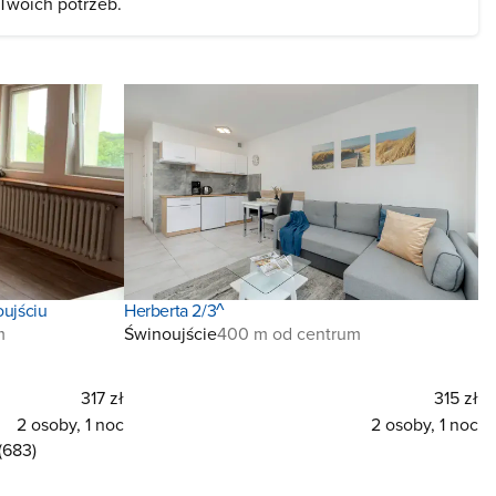
 Twoich potrzeb.
ujściu
Herberta 2/3^
m
Świnoujście
400 m od centrum
317 zł
315 zł
2 osoby, 1 noc
2 osoby, 1 noc
(683)