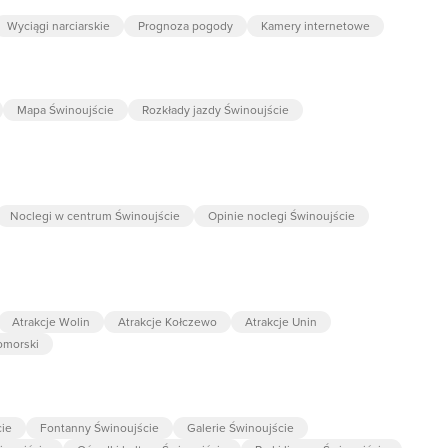
Wyciągi narciarskie
Prognoza pogody
Kamery internetowe
Mapa Świnoujście
Rozkłady jazdy Świnoujście
Noclegi w centrum Świnoujście
Opinie noclegi Świnoujście
Atrakcje Wolin
Atrakcje Kołczewo
Atrakcje Unin
omorski
ie
Fontanny Świnoujście
Galerie Świnoujście