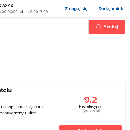
6 82 96
Zaloguj się
Dodaj obiekt
8:00-20:00 · sb-nd 9:00-17:00
Szukaj
ściu
9.2
Rewelacyjny!
najpopularniejszych tras
(59 opinii)
ał stworzony z ulicy
cy Uzdrowiskowej. Wzdłuż
tórych można usiąść i