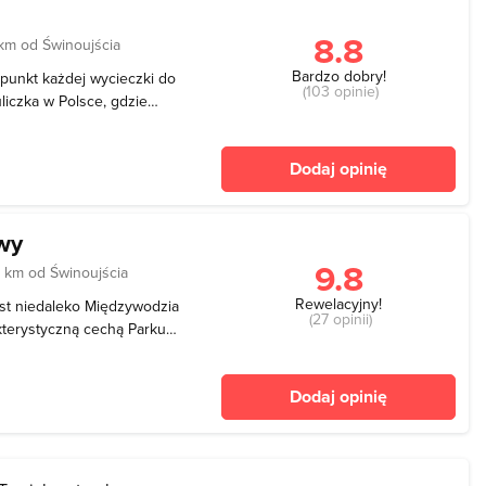
8.8
 km od Świnoujścia
Bardzo dobry!
unkt każdej wycieczki do
(103 opinie)
liczka w Polsce, gdzie
zy odciskają swoje dłonie,
mnych. Pomysł stworzenia
Dodaj opinię
wy
9.8
 km od Świnoujścia
Rewelacyjny!
st niedaleko Międzywodzia
(27 opinii)
kterystyczną cechą Parku
ależą do najwyższych na
gają wysokość do 93 m
Dodaj opinię
 N