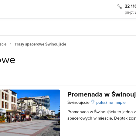
22 11
pn-pt 
ście
Trasy spacerowe Świnoujście
rowe
Promenada w Świnouj
Świnoujście
pokaż na mapie
Promenada w Świnoujściu to jedna z 
spacerowych w mieście. Deptak zost
Żeromskiego i ciągnie się aż do uli
promenady ustawiono ławeczki, na k