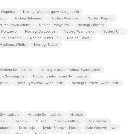
i Wapnica
Noclegi Wapnica (pow. stargardzki)
ądz
Noclegi Sułomino
Noclegi Warnowo
Noclegi Karpno
gi Mokrzyca Wielka
Noclegi Domysłów
Noclegi Żółwino
i Kołczewo
Noclegi Darzowice
Noclegi Warnołęka
Noclegi Unin
legi Korzęcin
Noclegi Mszczuje
Noclegi Laska
Myślibórz Wielki
Noclegi Zastań
wieniem Świnoujście
Noclegi z placem zabaw Świnoujście
cją Świnoujście
Noclegi z internetem Świnoujście
jście
Bon turystyczny Świnoujście
Noclegi z jacuzzi Świnoujście
Świnoujście
Atrakcje Świnoujście
Atrakcje
teki
Kościoły
Muzea
Ośrodki kultury
Parki linowe
dokowe
Rekreacja
Rynki, Starówki, Place
Sale Widowiskowe