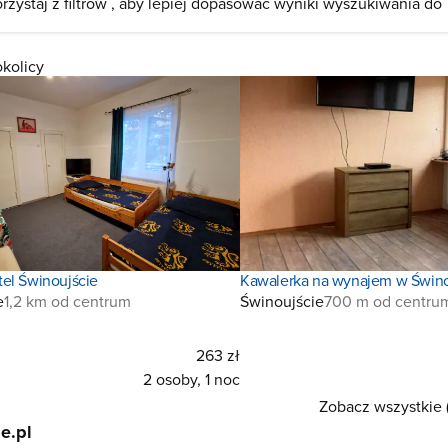
rzystaj z filtrów , aby lepiej dopasować wyniki wyszukiwania do
okolicy
el Świnoujście
Kawalerka na wynajem w Świno
e
1,2 km od centrum
Świnoujście
700 m od centru
263 zł
2 osoby, 1 noc
Zobacz wszystkie 
e.pl