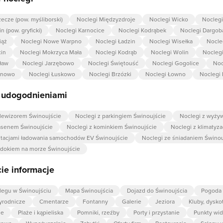
ecze (pow. myśliborski)
Noclegi Międzyzdroje
Noclegi Wicko
Nocleg
n (pow. gryficki)
Noclegi Karnocice
Noclegi Kodrąbek
Noclegi Dargob
iąż
Noclegi Nowe Warpno
Noclegi Ładzin
Noclegi Wisełka
Nocle
cin
Noclegi Mokrzyca Mała
Noclegi Kodrąb
Noclegi Wolin
Nocleg
ław
Noclegi Jarzębowo
Noclegi Świętouść
Noclegi Gogolice
Noc
ynowo
Noclegi Łuskowo
Noclegi Brzózki
Noclegi Łowno
Noclegi 
z udogodnieniami
elewizorem Świnoujście
Noclegi z parkingiem Świnoujście
Noclegi z wyży
asenem Świnoujście
Noclegi z kominkiem Świnoujście
Noclegi z klimatyza
stacjami ładowania samochodów EV Świnoujście
Noclegi ze śniadaniem Świnou
idokiem na morze Świnoujście
ie informacje
legu w Świnoujściu
Mapa Świnoujścia
Dojazd do Świnoujścia
Pogoda 
zyrodnicze
Cmentarze
Fontanny
Galerie
Jeziora
Kluby, dysko
ie
Plaże i kąpieliska
Pomniki, rzeźby
Porty i przystanie
Punkty wi