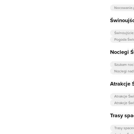
Nocowanie.
Świnoujś
Świnoujście
Pogoda Świ
Noclegi Ś
Szukam noc
Noclegi na
Atrakcje 
Atrakcje Św
Atrakcje Św
Trasy spa
Trasy space