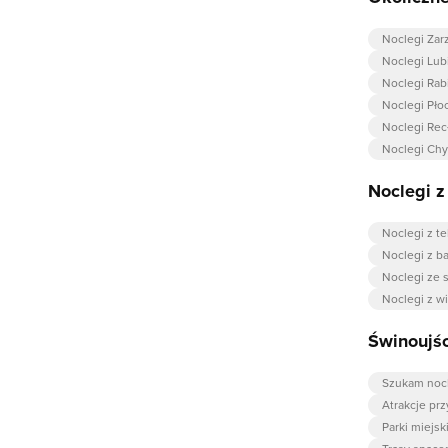
Noclegi Zarz
Noclegi Lubi
Noclegi Rab
Noclegi Pło
Noclegi Rec
Noclegi Ch
Noclegi 
Noclegi z t
Noclegi z b
Noclegi ze 
Noclegi z w
Świnoujśc
Szukam noc
Atrakcje pr
Parki miejsk