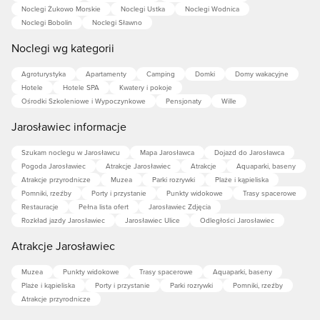
Noclegi Żukowo Morskie
Noclegi Ustka
Noclegi Wodnica
Noclegi Bobolin
Noclegi Sławno
Noclegi wg kategorii
Agroturystyka
Apartamenty
Camping
Domki
Domy wakacyjne
Hotele
Hotele SPA
Kwatery i pokoje
Ośrodki Szkoleniowe i Wypoczynkowe
Pensjonaty
Wille
Jarosławiec informacje
Szukam noclegu w Jarosławcu
Mapa Jarosławca
Dojazd do Jarosławca
Pogoda Jarosławiec
Atrakcje Jarosławiec
Atrakcje
Aquaparki, baseny
Atrakcje przyrodnicze
Muzea
Parki rozrywki
Plaże i kąpieliska
Pomniki, rzeźby
Porty i przystanie
Punkty widokowe
Trasy spacerowe
Restauracje
Pełna lista ofert
Jarosławiec Zdjęcia
Rozkład jazdy Jarosławiec
Jarosławiec Ulice
Odległości Jarosławiec
Atrakcje Jarosławiec
Muzea
Punkty widokowe
Trasy spacerowe
Aquaparki, baseny
Plaże i kąpieliska
Porty i przystanie
Parki rozrywki
Pomniki, rzeźby
Atrakcje przyrodnicze