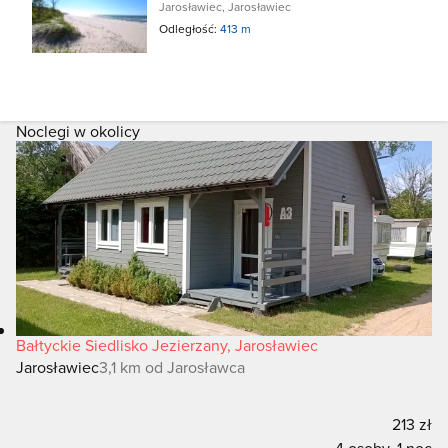
Jarosławiec, Jarosławiec
Odległość:
413 m
Noclegi w okolicy
Bałtyckie Siedlisko Jezierzany, Jarosławiec
Jarosławiec
3,1 km od Jarosławca
213 zł
4 osoby, 1 noc