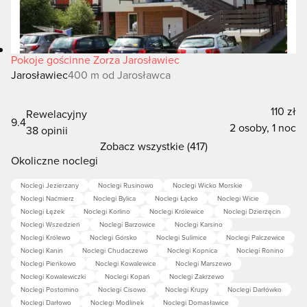
Pokoje gościnne Zorza Jarosławiec
Jarosławiec
400 m od Jarosławca
110 zł
Rewelacyjny
9.4
2 osoby, 1 noc
38 opinii
Zobacz wszystkie (417)
Okoliczne noclegi
Noclegi Jezierzany
Noclegi Rusinowo
Noclegi Wicko Morskie
Noclegi Naćmierz
Noclegi Bylica
Noclegi Łącko
Noclegi Wicie
Noclegi Łężek
Noclegi Korlino
Noclegi Królewice
Noclegi Dzierżęcin
Noclegi Wszedzień
Noclegi Barzowice
Noclegi Karsino
Noclegi Królewo
Noclegi Górsko
Noclegi Sulimice
Noclegi Palczewice
Noclegi Kanin
Noclegi Chudaczewo
Noclegi Kopnica
Noclegi Ronino
Noclegi Pieńkowo
Noclegi Kowalewice
Noclegi Marszewo
Noclegi Kowalewiczki
Noclegi Kopań
Noclegi Zakrzewo
Noclegi Postomino
Noclegi Cisowo
Noclegi Krupy
Noclegi Darłówko
Noclegi Darłowo
Noclegi Modlinek
Noclegi Domasławice