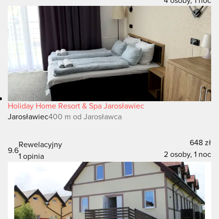
Holiday Home Resort & Spa Jarosławiec
Jarosławiec
400 m od Jarosławca
648 zł
Rewelacyjny
9.6
2 osoby, 1 noc
1 opinia