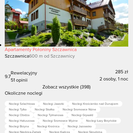
Apartamenty Połoniny Szczawnica
Szczawnica
600 m od Szczawnicy
285 zł
Rewelacyjny
9.7
2 osoby, 1 noc
51 opinii
Zobacz wszystkie (398)
Okoliczne noclegi
Noclegi Szlachtowa
Noclegi Jaworki
Noclegi Krościenko nad Dunajcem
Noclegi Tylka
Noclegi Skałka
Noclegi Sromowce Niżne
Noclegi Obidza
Noclegi Tylmanowa
Noclegi Grywałd
Noclegi Hałuszowa
Noclegi Sromowce Wyżne
Noclegi Łazy Brzyńskie
Noclegi Brzyna
Noclegi Krośnica
Noclegi Jazowsko
Noclegi Niedzica-Zamek
Noclegi Kadcza
Noclegi Skrudzina