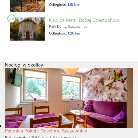
Odległość:
1.18 km
Kaplica Matki Bożej Częstochowskiej w Szczawnicy
Park Dolny, Szczawnica
Odległość:
1.26 km
Noclegi w okolicy
Palenica Pokoje Gościnne Szczawnica
Szczawnica
200 m od Szczawnicy