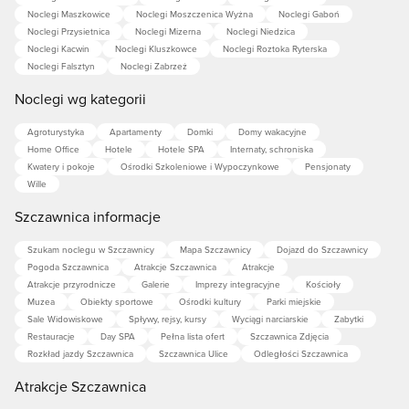
Noclegi Maszkowice
Noclegi Moszczenica Wyżna
Noclegi Gaboń
Noclegi Przysietnica
Noclegi Mizerna
Noclegi Niedzica
Noclegi Kacwin
Noclegi Kluszkowce
Noclegi Roztoka Ryterska
Noclegi Falsztyn
Noclegi Zabrzeż
Noclegi wg kategorii
Agroturystyka
Apartamenty
Domki
Domy wakacyjne
Home Office
Hotele
Hotele SPA
Internaty, schroniska
Kwatery i pokoje
Ośrodki Szkoleniowe i Wypoczynkowe
Pensjonaty
Wille
Szczawnica informacje
Szukam noclegu w Szczawnicy
Mapa Szczawnicy
Dojazd do Szczawnicy
Pogoda Szczawnica
Atrakcje Szczawnica
Atrakcje
Atrakcje przyrodnicze
Galerie
Imprezy integracyjne
Kościoły
Muzea
Obiekty sportowe
Ośrodki kultury
Parki miejskie
Sale Widowiskowe
Spływy, rejsy, kursy
Wyciągi narciarskie
Zabytki
Restauracje
Day SPA
Pełna lista ofert
Szczawnica Zdjęcia
Rozkład jazdy Szczawnica
Szczawnica Ulice
Odległości Szczawnica
Atrakcje Szczawnica