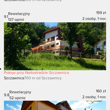
159 zł
Rewelacyjny
9.1
2 osoby, 1 noc
137 opinii
Pokoje przy Nartostradzie Szczawnica
Szczawnica
700 m od Szczawnicy
160 zł
Rewelacyjny
9.8
2 osoby, 1 noc
52 opinie