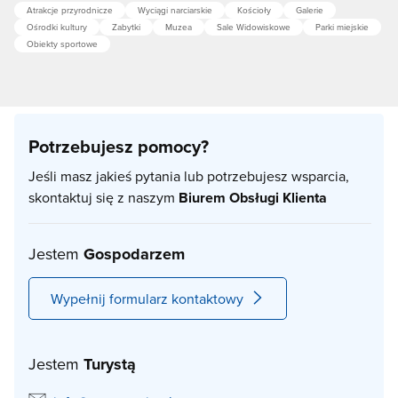
Atrakcje przyrodnicze
Wyciągi narciarskie
Kościoły
Galerie
Ośrodki kultury
Zabytki
Muzea
Sale Widowiskowe
Parki miejskie
Obiekty sportowe
Potrzebujesz pomocy?
Jeśli masz jakieś pytania lub potrzebujesz wsparcia,
skontaktuj się z naszym
Biurem Obsługi Klienta
Jestem
Gospodarzem
Wypełnij formularz kontaktowy
Jestem
Turystą