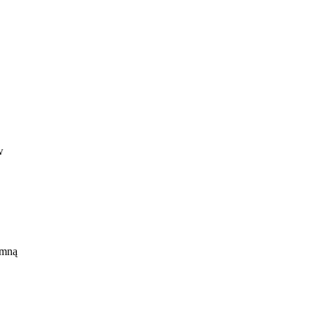
w
akże
 mną