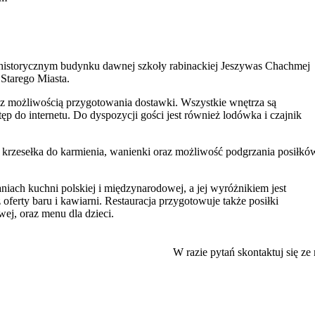
, historycznym budynku dawnej szkoły rabinackiej Jeszywas Chachmej
 Starego Miasta.
 z możliwością przygotowania dostawki. Wszystkie wnętrza są
p do internetu. Do dyspozycji gości jest również lodówka i czajnik
 krzesełka do karmienia, wanienki oraz możliwość podgrzania posiłkó
daniach kuchni polskiej i międzynarodowej, a jej wyróżnikiem jest
oferty baru i kawiarni. Restauracja przygotowuje także posiłki
wej, oraz menu dla dzieci.
ą
oraz w pełni wyposażone
centrum fitness
. W obiekcie znajduje się t
W razie pytań skontaktuj się ze
elową restaurację, przyznając im najwyższe noty.
g
na terenie posesji. Obiekt wyposażony jest w windę, a także oferuje
ólnodostępnych zapewniono bezpłatny dostęp do sieci Wi-Fi.