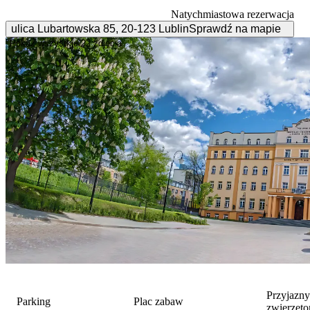
Natychmiastowa rezerwacja
ulica Lubartowska
85
,
20-123
Lublin
Sprawdź na mapie
Pokaż wszystkie
22 zdjęcia
Przyjazn
Parking
Plac zabaw
zwierzęt