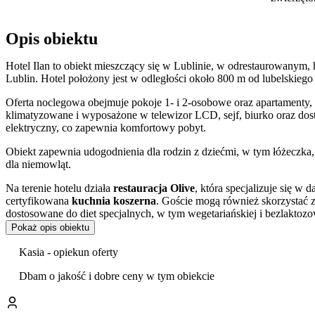
Opis obiektu
Hotel Ilan to obiekt mieszczący się w Lublinie, w odrestaurowanym
Lublin. Hotel położony jest w odległości około 800 m od lubelskiego
Oferta noclegowa obejmuje pokoje 1- i 2-osobowe oraz apartamenty,
klimatyzowane i wyposażone w telewizor LCD, sejf, biurko oraz dostę
elektryczny, co zapewnia komfortowy pobyt.
Obiekt zapewnia udogodnienia dla rodzin z dziećmi, w tym łóżeczka,
dla niemowląt.
Na terenie hotelu działa
restauracja Olive
, która specjalizuje się w 
certyfikowana
kuchnia koszerna
. Goście mogą również skorzystać z 
dostosowane do diet specjalnych, w tym wegetariańskiej i bezlaktozo
Pokaż opis obiektu
Z myślą o relaksie gości przygotowano strefę wellness z
sauną fińsk
biblioteka, która pozwala na chwilę wyciszenia przy lekturze.
Kasia - opiekun oferty
Goście wysoko oceniają czystość obiektu, obsługę personelu oraz hot
Dbam o jakość i dobre ceny w tym obiekcie
Do dyspozycji zmotoryzowanych jest płatny,
monitorowany parkin
przechowalnię bagażu i rowerów. We wszystkich pomieszczeniach og