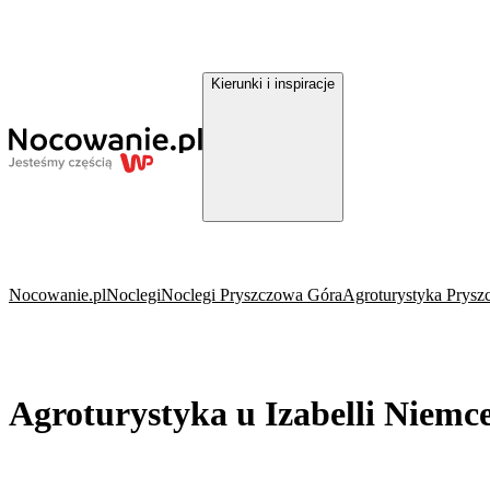
Kierunki i inspiracje
Nocowanie.pl
Noclegi
Noclegi Pryszczowa Góra
Agroturystyka Prys
Agroturystyka u Izabelli Niemc