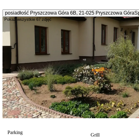
posiadłość Pryszczowa Góra
6B
,
21-025
Pryszczowa Góra
S
Pokaż wszystkie
67 zdjęć
Parking
Grill