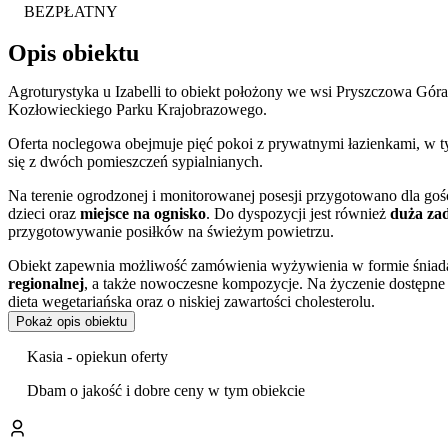
BEZPŁATNY
Opis obiektu
Agroturystyka u Izabelli to obiekt położony we wsi Pryszczowa Gó
Kozłowieckiego Parku Krajobrazowego.
Oferta noclegowa obejmuje pięć pokoi z prywatnymi łazienkami, w 
się z dwóch pomieszczeń sypialnianych.
Na terenie ogrodzonej i monitorowanej posesji przygotowano dla gośc
dzieci oraz
miejsce na ognisko
. Do dyspozycji jest również
duża zad
przygotowywanie posiłków na świeżym powietrzu.
Obiekt zapewnia możliwość zamówienia wyżywienia w formie śniadań i
regionalnej
, a także nowoczesne kompozycje. Na życzenie dostępne s
dieta wegetariańska oraz o niskiej zawartości cholesterolu.
Pokaż opis obiektu
Goście wysoko oceniają czystość, obsługę oraz serwowane posiłki, p
Kasia - opiekun oferty
Gospodarstwo stanowi dogodną bazę wypadową do zwiedzania region
Kazimierza Dolnego. Największym atutem lokalizacji jest bliskość
Ko
Dbam o jakość i dobre ceny w tym obiekcie
ścieżki rowerowe i piesze. Szlaki te umożliwiają dotarcie do takich
Zamoyskich w Kozłówce.