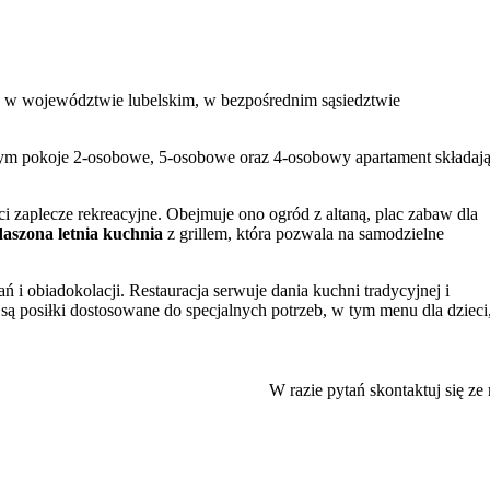
ra w województwie lubelskim, w bezpośrednim sąsiedztwie
tym pokoje 2-osobowe, 5-osobowe oraz 4-osobowy apartament składaj
i zaplecze rekreacyjne. Obejmuje ono ogród z altaną, plac zabaw dla
aszona letnia kuchnia
z grillem, która pozwala na samodzielne
 obiadokolacji. Restauracja serwuje dania kuchni tradycyjnej i
ą posiłki dostosowane do specjalnych potrzeb, w tym menu dla dzieci
rzyznając tym kategoriom najwyższe noty.
W razie pytań skontaktuj się ze
u – znajduje się 25 km od Lublina, 30 km od Nałęczowa i 40 km od
złowieckiego Parku Krajobrazowego
, przez który prowadzą liczne
 miejsc jak rezerwat „Kozie Góry”, osada „Stary Tartak” czy Muzeum