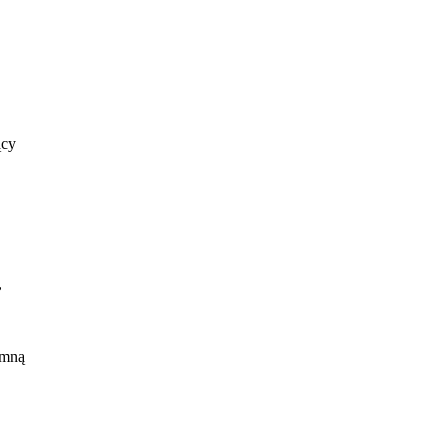
ący
,
 mną