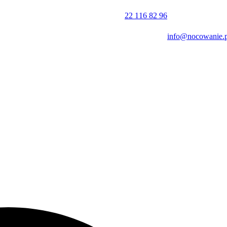
oraz dostęp do internetu w częściach wspólnych. Obiekt jest przygoto
 jak
łóżeczko dla dziecka
, krzesełko do karmienia, stołek dziecięcy ora
22 116 82 96
info@nocowanie.p
 przyjmuje gości podróżujących z psami.