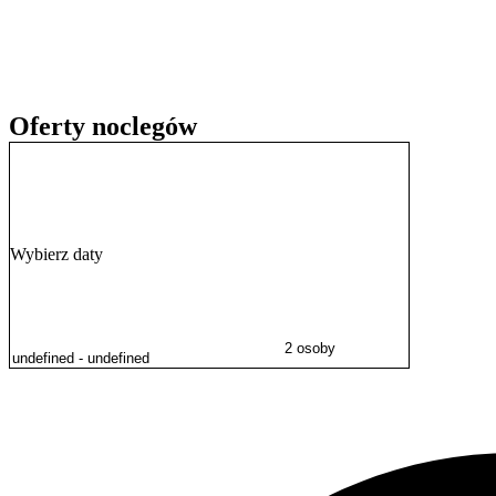
Do dyspozycji gości jest bezpłatny parking, przechowalnia rowerów 
na przyjęcie rodzin z dziećmi, oferując bezpłatnie udogodnienia takie
możliwość podgrzania posiłku dla niemowląt.
Ze względu na obecność kotów należących do właścicieli, obiekt nie
Oferty noclegów
Wybierz daty
2 osoby