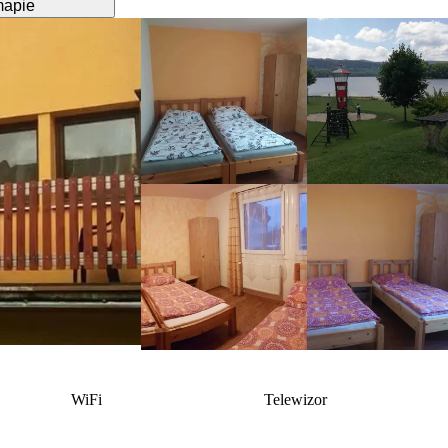
mapie
WiFi
Telewizor