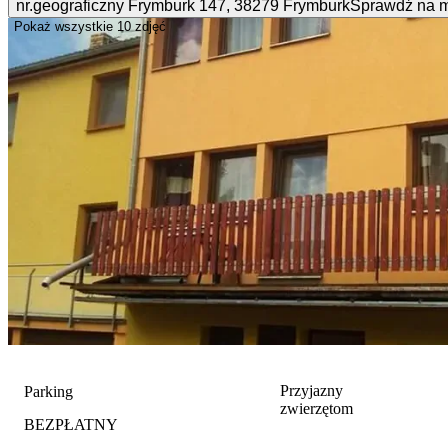
nr.geograficzny Frymburk
147
,
38279
Frymburk
Sprawdź na 
Pokaż wszystkie
10 zdjęć
Przyjazny
Parking
zwierzętom
BEZPŁATNY