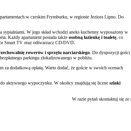
partamentach w czeskim Frymburku, w regionie Jeziora Lipno. Do
ma sypialniami. W jego skład wchodzi aneks kuchenny wyposażony w
oria. Każdy apartament posiada także
osobną łazienkę i toaletę
, co
wizor Smart TV oraz odtwarzacz CD/DVD.
rzechowalnię rowerów i sprzętu narciarskiego
. Do dyspozycji gości 
bezpłatnego parkingu zlokalizowanego w pobliżu.
em za dodatkową opłatą. Warto dodać, że goście w swoich ocenach
 do aktywnego wypoczynku. W okolicy znajdują się liczne
szlaki
do pływania i uprawiania sportów wodnych. Okoliczne lasy są idealnym
W razie pytań skontaktuj się ze
ę usługową. Dostępne są między innymi
centrum wellness i spa
, aquapa
, kawiarnie i bary. W pobliżu działają również wypożyczalnie sprzętu
e się
Golf Resort Lipno
.