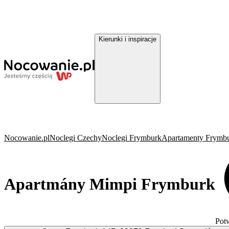
Kierunki i inspiracje
Nocowanie.pl
Noclegi Czechy
Noclegi Frymburk
Apartamenty Frymb
Apartmány Mimpi Frymburk
Pot