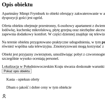
Opis obiektu
Apartmány Mimpi Frymburk to obiekt oferujący zakwaterowanie w a
dyspozycji gości jest ogród.
Oferta obiektu obejmuje przestronny, 6-osobowy apartament z dwie
lodówkę, kuchenkę mikrofalową, płytę grzejną oraz niezbędne akces
zapewnia dodatkowy komfort. W części dziennej znajduje się tele
Na terenie obiektu przygotowano praktyczne udogodnienia, w tym
p
również wspólna sala telewizyjna. Zmotoryzowani mogą korzystać z 
Obiekt jest przyjazny zwierzętom, umożliwiając pobyt z czworonogi
szczególnie wysoko oceniają personel.
Lokalizacja w Południowoczeskim Kraju stwarza doskonałe warunki
turystyczne i ścieżki rowerowe
, a bliskość Jeziora Lipno zachęca 
Pokaż opis obiektu
miejscem dla miłośników wędkarstwa oraz grzybobrania.
Kasia - opiekun oferty
W najbliższym otoczeniu obiektu goście znajdą bogatą infrastruktur
kryty basen, a także liczne punkty gastronomiczne, takie jak pizzerie
Dbam o jakość i dobre ceny w tym obiekcie
sportowego, w tym rowerów i nart.
Dla miłośników golfa, w odległości 3,8 km od apartamentów znajduj