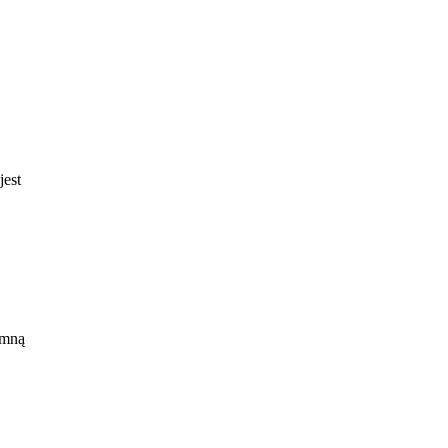
jest
 mną
rk,