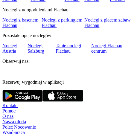
Noclegi z udogodnieniami Flachau
Noclegi z basenem
Noclegi z parkingiem
Noclegi z placem zabaw
Flachau
Flachau
Flachau
Pozostałe opcje noclegów
Noclegi
Noclegi
Tanie noclegi
Noclegi Flachau
Austria
Salzburg
Flachau
centrum
Obserwuj nas:
Rezerwuj wygodniej w aplikacji
Kontakt
Pomoc
O nas
Nasza oferta
Poleć Nocowanie
Współpraca