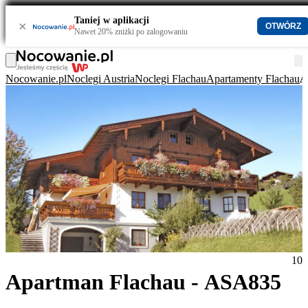
Taniej w aplikacji
×
OTWÓRZ
Nawet 20% zniżki po zalogowaniu
Nocowanie.pl
Noclegi Austria
Noclegi Flachau
Apartamenty Flachau
A
10
Apartman Flachau - ASA835