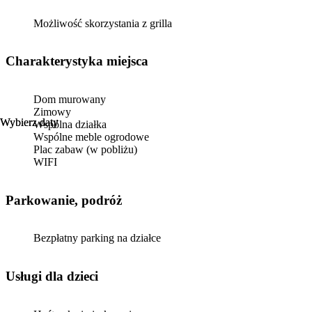
Możliwość skorzystania z grilla
Charakterystyka miejsca
Dom murowany
Zimowy
Wybierz daty
Wybierz daty
Wspólna działka
Wspólne meble ogrodowe
Plac zabaw (w pobliżu)
WIFI
Parkowanie, podróż
Bezpłatny parking na działce
usługi dla dzieci