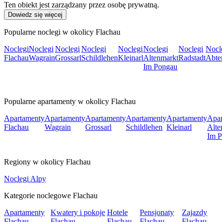
Ten obiekt jest zarządzany przez osobę prywatną.
Dowiedz się więcej
Popularne noclegi w okolicy Flachau
Noclegi
Noclegi
Noclegi
Noclegi
Noclegi
Noclegi
Noclegi
Nocl
Flachau
Wagrain
Grossarl
Schildlehen
Kleinarl
Altenmarkt
Radstadt
Abte
Im Pongau
Popularne apartamenty w okolicy Flachau
Apartamenty
Apartamenty
Apartamenty
Apartamenty
Apartamenty
Apar
Flachau
Wagrain
Grossarl
Schildlehen
Kleinarl
Alte
Im 
Regiony w okolicy Flachau
Noclegi Alpy
Kategorie noclegowe Flachau
Apartamenty
Kwatery i pokoje
Hotele
Pensjonaty
Zajazdy
Flachau
Flachau
Flachau
Flachau
Flachau