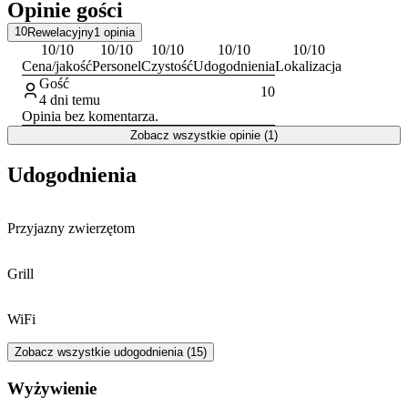
Opinie gości
10
Rewelacyjny
1
opinia
10
/10
10
/10
10
/10
10
/10
10
/10
Cena/jakość
Personel
Czystość
Udogodnienia
Lokalizacja
Gość
10
4 dni temu
Opinia bez komentarza.
Zobacz wszystkie opinie (1)
Udogodnienia
Przyjazny zwierzętom
Grill
WiFi
Zobacz wszystkie udogodnienia (15)
Wyżywienie