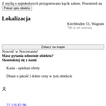
Z myślą o najmłodszych przygotowano kącik zabaw. Przestrzeń na
zewnątrz, ze wspólnymi meblami ogrodowymi, sprzyja
Pokaż opis obiektu
wypoczynkowi na świeżym powietrzu. W pobliżu obiektu
przebiegają trasy rowerowe i szlaki turystyczne, a w niedalekiej
Lokalizacja
odległości znajduje się także
basen termalny
.
Kirchboden 51, Wagrain
700 m od centrum
Goście przyjeżdżający samochodem mogą skorzystać z
bezpłatnego parkingu prywatnego
. Atutem obiektu jest
wielojęzyczna obsługa, w tym komunikacja w języku polskim.
Zameldowanie możliwe jest w godzinach od 16:00 do 20:00, a
wymeldowanie należy zrealizować do godziny 10:00.
Zobacz na mapie
Nowość w Nocowaniu!
Obiekt stanowi odpowiednią propozycję dla rodzin z dziećmi oraz
Masz pytania odnośnie obiektu?
grup poszukujących bazy wypadowej do aktywnego spędzania
Skontaktuj się z nami
czasu w austriackich Alpach.
Kasia - opiekun oferty
Dbam o jakość i dobre ceny w tym obiekcie
22 116 82 96