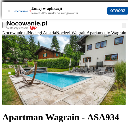
Taniej w aplikacji
×
OTWÓRZ
Nawet 20% zniżki po zalogowaniu
Nocowanie.pl
Noclegi Austria
Noclegi Wagrain
Apartamenty Wagrain
Apartman Wagrain - ASA934