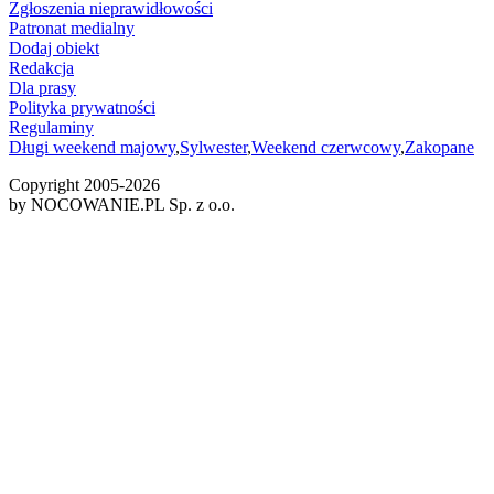
Zgłoszenia nieprawidłowości
Patronat medialny
Dodaj obiekt
Redakcja
Dla prasy
Polityka prywatności
Regulaminy
Długi weekend majowy
,
Sylwester
,
Weekend czerwcowy
,
Zakopane
Copyright 2005-
2026
by NOCOWANIE.PL Sp. z o.o.