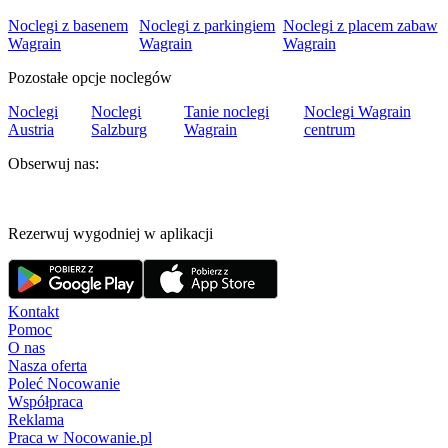
Noclegi z basenem
Noclegi z parkingiem
Noclegi z placem zabaw
Wagrain
Wagrain
Wagrain
Pozostałe opcje noclegów
Noclegi
Noclegi
Tanie noclegi
Noclegi Wagrain
Austria
Salzburg
Wagrain
centrum
Obserwuj nas:
Rezerwuj wygodniej w aplikacji
Kontakt
Pomoc
O nas
Nasza oferta
Poleć Nocowanie
Współpraca
Reklama
Praca w Nocowanie.pl