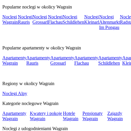
Popularne noclegi w okolicy Wagrain
Noclegi
Noclegi
Noclegi
Noclegi
Noclegi
Noclegi
Noclegi
Nocle
Wagrain
Rauris
Grossarl
Flachau
Schildlehen
Kleinarl
Altenmarkt
Radst
Im Pongau
Popularne apartamenty w okolicy Wagrain
Apartamenty
Apartamenty
Apartamenty
Apartamenty
Apartamenty
Apar
Wagrain
Rauris
Grossarl
Flachau
Schildlehen
Klei
Regiony w okolicy Wagrain
Noclegi Alpy
Kategorie noclegowe Wagrain
Apartamenty
Kwatery i pokoje
Hotele
Pensjonaty
Zajazdy
Wagrain
Wagrain
Wagrain
Wagrain
Wagrain
Noclegi z udogodnieniami Wagrain