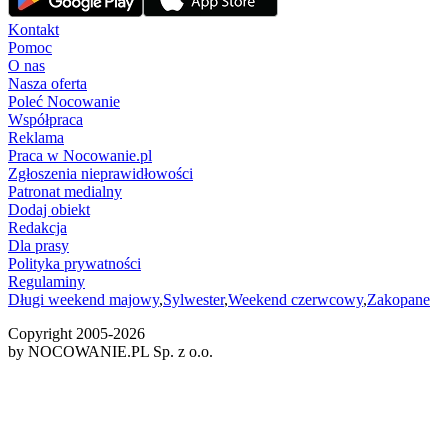
Kontakt
Pomoc
O nas
Nasza oferta
Poleć Nocowanie
Współpraca
Reklama
Praca w Nocowanie.pl
Zgłoszenia nieprawidłowości
Patronat medialny
Dodaj obiekt
Redakcja
Dla prasy
Polityka prywatności
Regulaminy
Długi weekend majowy
,
Sylwester
,
Weekend czerwcowy
,
Zakopane
Copyright 2005-
2026
by NOCOWANIE.PL Sp. z o.o.