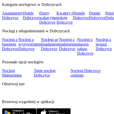
Kategorie noclegowe w Dobczycach
Apartamenty
Hotele
Domy
Kwatery i
Hostele
Domki
Pens
Dobczyce
Dobczyce
wakacyjne
pokoje
Dobczyce
Dobczyce
Dobc
Dobczyce
Dobczyce
Noclegi z udogodnieniami w Dobczycach
Noclegi z
Noclegi z
Noclegi ze
Noclegi z
Noclegi z
Noclegi z
basenem
wyżywieniem
śniadaniem
parkingiem
placem
jacuzzi
Dobczyce
Dobczyce
Dobczyce
Dobczyce
zabaw
Dobczyce
Dobczyce
Pozostałe opcje noclegów
Noclegi
Tanie noclegi
Noclegi Dobczyce
Małopolskie
Dobczyce
centrum
Obserwuj nas:
Rezerwuj wygodniej w aplikacji