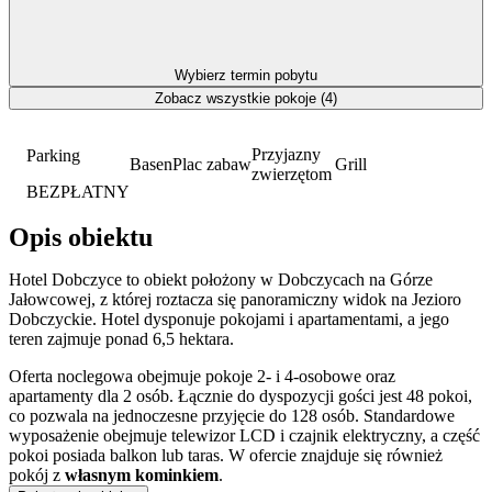
Wybierz termin pobytu
Zobacz wszystkie pokoje (4)
Przyjazny
Parking
Basen
Plac zabaw
Grill
zwierzętom
BEZPŁATNY
Opis obiektu
Hotel Dobczyce to obiekt położony w Dobczycach na Górze
Jałowcowej, z której roztacza się panoramiczny widok na Jezioro
Dobczyckie. Hotel dysponuje pokojami i apartamentami, a jego
teren zajmuje ponad 6,5 hektara.
Oferta noclegowa obejmuje pokoje 2- i 4-osobowe oraz
apartamenty dla 2 osób. Łącznie do dyspozycji gości jest 48 pokoi,
co pozwala na jednoczesne przyjęcie do 128 osób. Standardowe
wyposażenie obejmuje telewizor LCD i czajnik elektryczny, a część
pokoi posiada balkon lub taras. W ofercie znajduje się również
pokój z
własnym kominkiem
.