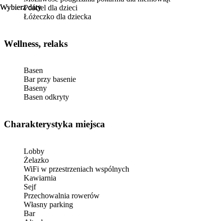
Wybierz daty
Wybierz daty
Pościel dla dzieci
Łóżeczko dla dziecka
Wellness, relaks
Basen
Bar przy basenie
Baseny
Basen odkryty
Charakterystyka miejsca
Lobby
Żelazko
WiFi w przestrzeniach wspólnych
Kawiarnia
Sejf
Przechowalnia rowerów
Własny parking
Bar