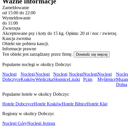
Ważne informacje
Zameldowanie
od 15:00
do 22:00
Wymeldowanie
do 11:00
Zwierzęta
Akceptowane psy i koty do 15 kg. Opłata: 20 zł / noc / zwierzę.
Kaucja zwrotna
Obiekt nie pobiera kaucji.
Informacje prawne
Ten obiekt jest zarządzany przez firmę.
Dowiedz się więcej
Popularne noclegi w okolicy Dobczyc
Noclegi
Noclegi
Noclegi
Noclegi
Noclegi
Noclegi
Noclegi
Nocle
Dobczyce
Kraków
Wieliczka
Słopnice
Liszki
Pcim
Myślenice
Mszan
Dolna
Popularne hotele w okolicy Dobczyc
Hotele Dobczyce
Hotele Kraków
Hotele Bibice
Hotele Kłaj
Regiony w okolicy Dobczyc
Noclegi Góry
Noclegi Jeziora