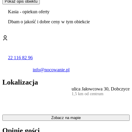
Pokaż opis obiektu
Na terenie hotelu znajduje się bogate zaplecze sportowo-
rekreacyjne. W sezonie letnim goście mogą bezpłatnie korzystać z
Kasia - opiekun oferty
odkrytego basenu
z przylegającym do niego barem. Do dyspozycji
jest również
kort tenisowy
, boisko do siatkówki plażowej i piłki
Dbam o jakość i dobre ceny w tym obiekcie
nożnej oraz stół do tenisa stołowego. Wewnątrz budynku można
zagrać w bilard.
Obiekt jest przygotowany na pobyt rodzin z dziećmi. Na
najmłodszych czeka
plac zabaw
na świeżym powietrzu oraz kącik
zabaw w budynku.
22 116 82 96
Zaplecze gastronomiczne hotelu tworzy restauracja, kawiarnia oraz
bar. Goście mogą spróbować dań kuchni tradycyjnej i nowoczesnej,
info@nocowanie.pl
a na życzenie przygotowywane są posiłki w ramach diety
wegetariańskiej, bezglutenowej i bezlaktozowej. Dostępne jest także
Lokalizacja
menu dla dzieci
. Na terenie obiektu przygotowano również altany z
ulica Jałowcowa 30, Dobczyce
miejscem do grillowania.
1,5 km od centrum
Goście w swoich opiniach szczególnie wysoko oceniają hotelową
restaurację oraz profesjonalizm personelu.
Podczas pobytu można korzystać z bezpłatnego parkingu na terenie
Zobacz na mapie
posesji, przechowalni rowerów oraz przechowalni bagażu. W
obiekcie zapewniono dostęp do internetu Wi-Fi. Dostępne są
Opinie gości
również udogodnienia takie jak żelazko i sejf, a dla rodzin z dziećmi