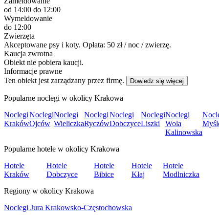
Zameldowanie
od 14:00
do 12:00
Wymeldowanie
do 12:00
Zwierzęta
Akceptowane psy i koty. Opłata: 50 zł / noc / zwierzę.
Kaucja zwrotna
Obiekt nie pobiera kaucji.
Informacje prawne
Ten obiekt jest zarządzany przez firmę.
Dowiedz się więcej
Popularne noclegi w okolicy Krakowa
Noclegi
Noclegi
Noclegi
Noclegi
Noclegi
Noclegi
Noclegi
Nocl
Kraków
Ojców
Wieliczka
Ryczów
Dobczyce
Liszki
Wola
Myśl
Kalinowska
Popularne hotele w okolicy Krakowa
Hotele
Hotele
Hotele
Hotele
Hotele
Kraków
Dobczyce
Bibice
Kłaj
Modlniczka
Regiony w okolicy Krakowa
Noclegi Jura Krakowsko-Częstochowska