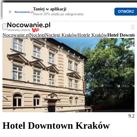
Taniej w aplikacji
×
OTWÓRZ
Nawet 20% zniżki po zalogowaniu
Nocowanie.pl
Noclegi
Noclegi Kraków
Hotele Kraków
Hotel Downt
9.2
Hotel Downtown Kraków