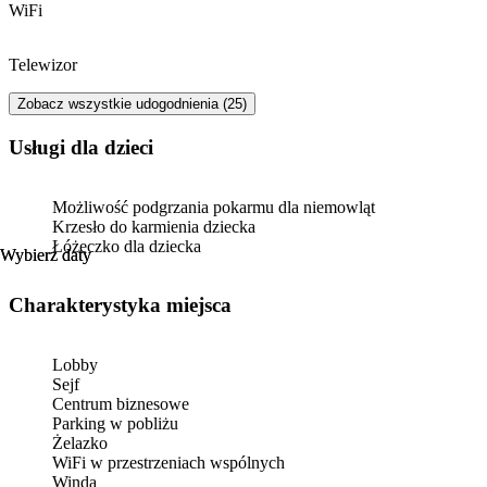
WiFi
Telewizor
Zobacz wszystkie udogodnienia (25)
usługi dla dzieci
Możliwość podgrzania pokarmu dla niemowląt
Krzesło do karmienia dziecka
Łóżeczko dla dziecka
Wybierz daty
Wybierz daty
Charakterystyka miejsca
Lobby
Sejf
Centrum biznesowe
Parking w pobliżu
Żelazko
WiFi w przestrzeniach wspólnych
Winda