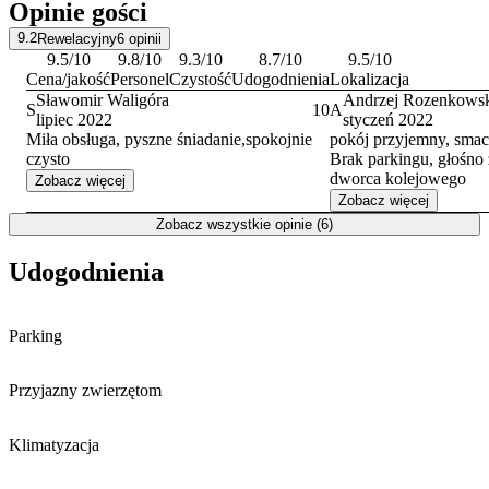
Opinie gości
pobliżu hotelu znajduje się płatny parking.
9.2
Rewelacyjny
6
opinii
9.5
/10
9.8
/10
9.3
/10
8.7
/10
9.5
/10
Cena/jakość
Personel
Czystość
Udogodnienia
Lokalizacja
Sławomir Waligóra
Andrzej Rozenkows
S
10
A
lipiec 2022
styczeń 2022
Miła obsługa, pyszne śniadanie,spokojnie
pokój przyjemny, smac
czysto
Brak parkingu, głośno
dworca kolejowego
Zobacz więcej
Zobacz więcej
Zobacz wszystkie opinie (6)
Udogodnienia
Parking
Przyjazny zwierzętom
Klimatyzacja