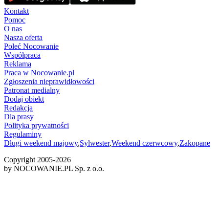
Kontakt
Pomoc
O nas
Nasza oferta
Poleć Nocowanie
Współpraca
Reklama
Praca w Nocowanie.pl
Zgłoszenia nieprawidłowości
Patronat medialny
Dodaj obiekt
Redakcja
Dla prasy
Polityka prywatności
Regulaminy
Długi weekend majowy
,
Sylwester
,
Weekend czerwcowy
,
Zakopane
Copyright 2005-
2026
by NOCOWANIE.PL Sp. z o.o.