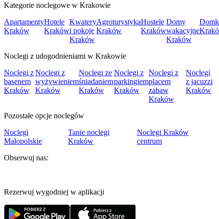
Kategorie noclegowe w Krakowie
Apartamenty
Hotele
Kwatery
Agroturystyka
Hostele
Domy
Domk
Kraków
Kraków
i pokoje
Kraków
Kraków
wakacyjne
Krak
Kraków
Kraków
Noclegi z udogodnieniami w Krakowie
Noclegi z
Noclegi z
Noclegi ze
Noclegi z
Noclegi z
Noclegi
basenem
wyżywieniem
śniadaniem
parkingiem
placem
z jacuzzi
Kraków
Kraków
Kraków
Kraków
zabaw
Kraków
Kraków
Pozostałe opcje noclegów
Noclegi
Tanie noclegi
Noclegi Kraków
Małopolskie
Kraków
centrum
Obserwuj nas:
Rezerwuj wygodniej w aplikacji